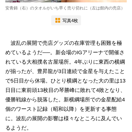
安青錦（右）のタオルがいち早く売り切れに（左は館内の売店）
写真4枚
波乱の展開で売店グッズの在庫管理も困難を極
めているようだ──。新会場のIGアリーナで開催さ
れている大相撲名古屋場所。4年ぶりに東西の横綱
が揃ったが、豊昇龍が3日連続で金星を与えたこと
で5日目から休場。ひとり横綱となった大の里は13
日目に東前頭13枚目の琴勝峰に敗れて4敗となり、
優勝戦線から脱落した。新横綱場所での金星配給4
個のワースト記録（昭和以降）を更新する事態
に。波乱の展開の影響は様々なところに及んでい
るようだ。