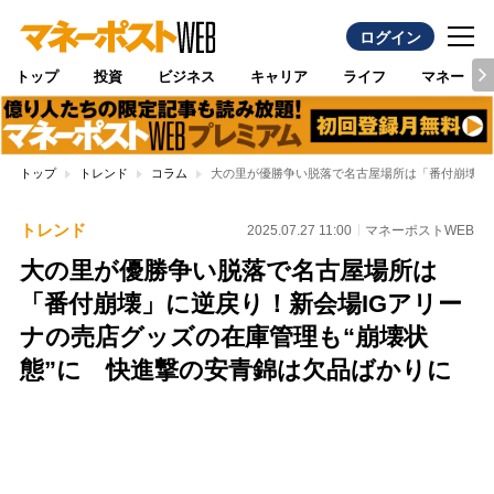
ログイン
トップ
投資
ビジネス
キャリア
ライフ
マネー
トップ
トレンド
コラム
大の里が優勝争い脱落で名古屋場所は「番付崩壊」に
トレンド
2025.07.27 11:00
マネーポストWEB
大の里が優勝争い脱落で名古屋場所は
「番付崩壊」に逆戻り！新会場IGアリー
ナの売店グッズの在庫管理も“崩壊状
態”に 快進撃の安青錦は欠品ばかりに
Loaded
:
96.74%
/
Unmute