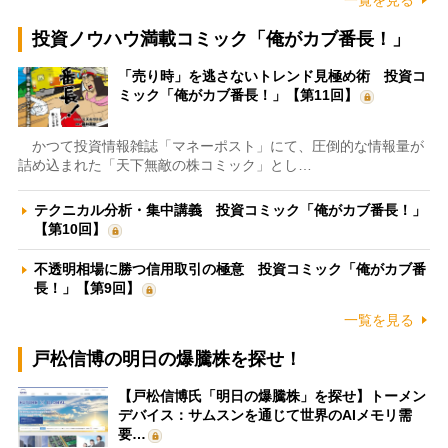
投資ノウハウ満載コミック「俺がカブ番長！」
「売り時」を逃さないトレンド見極め術 投資コ
ミック「俺がカブ番長！」【第11回】
かつて投資情報雑誌「マネーポスト」にて、圧倒的な情報量が
詰め込まれた「天下無敵の株コミック」とし…
テクニカル分析・集中講義 投資コミック「俺がカブ番長！」
【第10回】
不透明相場に勝つ信用取引の極意 投資コミック「俺がカブ番
長！」【第9回】
一覧を見る
戸松信博の明日の爆騰株を探せ！
【戸松信博氏「明日の爆騰株」を探せ】トーメン
デバイス：サムスンを通じて世界のAIメモリ需
要…