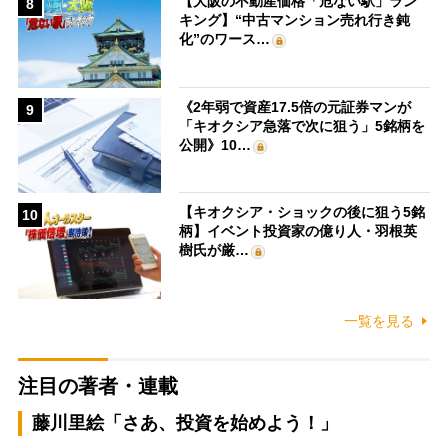
【大阪の不動産価格「危ない駅」ラン
8
キング】“中古マンション売れ行き鈍
化”のワース…
《2年弱で資産17.5倍の元証券マンが
9
「キオクシア急落で次に狙う」5銘柄を
公開》10…
【キオクシア・ショックの後に狙う5銘
10
柄】イベント投資家の億り人・羽根英
樹氏が厳…
一覧を見る
注目の著者・連載
藤川里絵「さあ、投資を始めよう！」