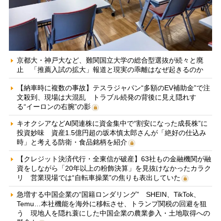
京都大・神戸大など、難関国立大学の総合型選抜が続々と廃
止 「推薦入試の拡大」報道と現実の乖離はなぜ起きるのか
【納車時に複数の事故】テスラジャパン“多額のEV補助金”で注
文殺到、現場は大混乱 トラブル続発の背後に見え隠れす
る“イーロンの右腕”の影
キオクシアなどAI関連株に資金集中で“割安になった成長株”に
投資妙味 資産1.5億円超の坂本慎太郎さんが「絶好の仕込み
時」と考える防衛・食品銘柄を紹介
【クレジット決済代行・全東信が破産】63社もの金融機関が融
資をしながら「20年以上の粉飾決算」を見抜けなかったカラク
リ 営業現場では“自転車操業”の焦りも表出していた
急増する中国企業の“国籍ロンダリング” SHEIN、TikTok、
Temu…本社機能を海外に移転させ、トランプ関税の回避を狙
う 現地人を隠れ蓑にした中国企業の農業参入・土地取得への