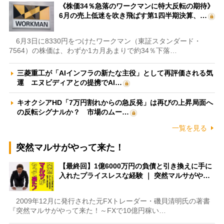
《株価34％急落のワークマンに特大反転の期待》
6月の売上低迷を吹き飛ばす第1四半期決算、…
6月3日に8330円をつけたワークマン（東証スタンダード・
7564）の株価は、わずか1カ月あまりで約34％下落…
三菱重工が「AIインフラの新たな主役」として再評価される気
運 エヌビディアとの提携でAI…
キオクシアHD「7万円割れからの急反発」は再びの上昇局面へ
の反転シグナルか？ 市場のムー…
一覧を見る
突然マルサがやって来た！
【最終回】1億6000万円の負債と引き換えに手に
入れたプライスレスな経験 ｜ 突然マルサがや…
2009年12月に発行された元FXトレーダー・磯貝清明氏の著書
『突然マルサがやって来た！～FXで10億円稼い…