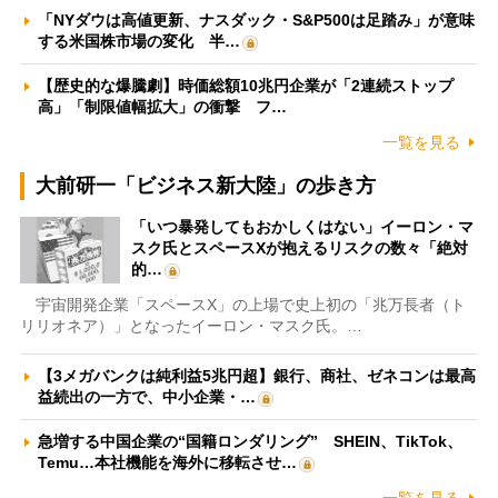
「NYダウは高値更新、ナスダック・S&P500は足踏み」が意味
する米国株市場の変化 半…
【歴史的な爆騰劇】時価総額10兆円企業が「2連続ストップ
高」「制限値幅拡大」の衝撃 フ…
一覧を見る
大前研一「ビジネス新大陸」の歩き方
「いつ暴発してもおかしくはない」イーロン・マ
スク氏とスペースXが抱えるリスクの数々「絶対
的…
宇宙開発企業「スペースX」の上場で史上初の「兆万長者（ト
リリオネア）」となったイーロン・マスク氏。…
【3メガバンクは純利益5兆円超】銀行、商社、ゼネコンは最高
益続出の一方で、中小企業・…
急増する中国企業の“国籍ロンダリング” SHEIN、TikTok、
Temu…本社機能を海外に移転させ…
一覧を見る