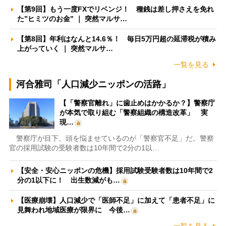
【第9回】もう一度FXでリベンジ！ 種銭は差し押さえを免れ
た”ヒミツのお金” ｜ 突然マルサ…
【第8回】年利はなんと14.6％！ 毎日5万円超の延滞税が積み
上がっていく ｜ 突然マルサ…
一覧を見る
河合雅司「人口減少ニッポンの活路」
【「警察官離れ」に歯止めはかかるか？】警察庁
が本気で取り組む「警察組織の構造改革」 実
現…
警察庁が目下、頭を悩ませているのが「警察官不足」だ。警察
官の採用試験の受験者数は10年間で2分の1以…
【安全・安心ニッポンの危機】採用試験受験者数は10年間で2
分の1以下に！ 出生数減がも…
【医療崩壊】人口減少で「医師不足」に加えて「患者不足」に
見舞われ地域医療が限界に 今後…
一覧を見る