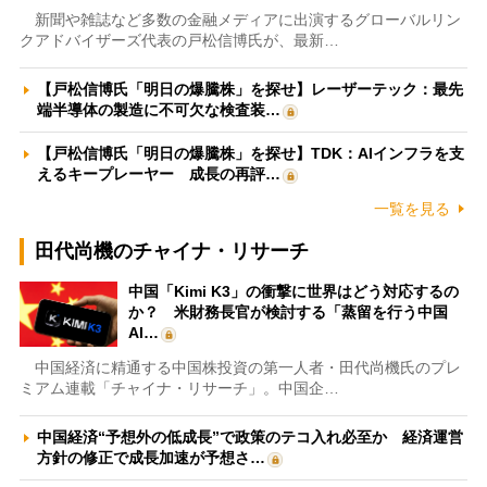
新聞や雑誌など多数の金融メディアに出演するグローバルリン
クアドバイザーズ代表の戸松信博氏が、最新…
【戸松信博氏「明日の爆騰株」を探せ】レーザーテック：最先
端半導体の製造に不可欠な検査装…
【戸松信博氏「明日の爆騰株」を探せ】TDK：AIインフラを支
えるキープレーヤー 成長の再評…
一覧を見る
田代尚機のチャイナ・リサーチ
中国「Kimi K3」の衝撃に世界はどう対応するの
か？ 米財務長官が検討する「蒸留を行う中国
AI…
中国経済に精通する中国株投資の第一人者・田代尚機氏のプレ
ミアム連載「チャイナ・リサーチ」。中国企…
中国経済“予想外の低成長”で政策のテコ入れ必至か 経済運営
方針の修正で成長加速が予想さ…