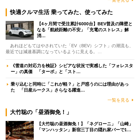
快適クルマ生活 乗ってみた、使ってみた
【4ヶ月間で受注累計6000台】BEV普及の障壁と
なる「航続距離の不安」「充電のストレス」解
消…
あれほどもてはやされていた「EV（BEV）シフト」の潮流も、
最近では減速基調になっているように見える。…
《雪道の対応力を検証》シビアな状況で実感した「フォレスタ
ー」の真価 「ターボ」と「スト…
乗り込むと同時に「これが軽？」と戸惑うのには理由があっ
た 「日産ルークス」さらなる躍進…
一覧を見る
大竹聡の「昼酒御免！」
【大竹聡の昼酒御免！】「ネグローニ」「山崎」
「マンハッタン」新宿三丁目の隠れ家バーで1…