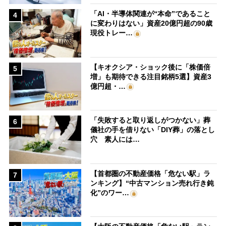
「AI・半導体関連が“本命”であること
4
に変わりはない」資産20億円超の90歳
現役トレー…
【キオクシア・ショック後に「株価倍
5
増」も期待できる注目銘柄5選】資産3
億円超・…
「失敗すると取り返しがつかない」葬
6
儀社の手を借りない「DIY葬」の落とし
穴 素人には…
【首都圏の不動産価格「危ない駅」ラ
7
ンキング】“中古マンション売れ行き鈍
化”のワー…