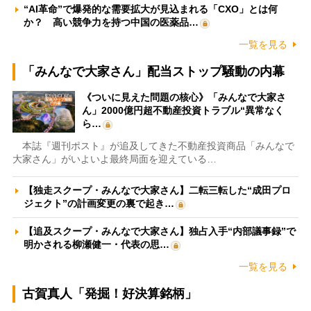
“AI革命”で爆発的な需要拡大が見込まれる「CXO」とは何
か？ 高い競争力を持つ中国の医薬品…
一覧を見る
「みんなで大家さん」配当ストップ騒動の内幕
《ついに見えた問題の核心》「みんなで大家さ
ん」2000億円超不動産投資トラブル“異常なく
ら…
本誌『週刊ポスト』が追及してきた不動産投資商品「みんなで
大家さん」がいよいよ最終局面を迎えている…
【独走スクープ・みんなで大家さん】二転三転した“成田プロ
ジェクト”の計画変更の裏で起き…
【追及スクープ・みんなで大家さん】独占入手“内部議事録”で
明かされる柳瀬健一・代表の思…
一覧を見る
古賀真人「発掘！好決算銘柄」