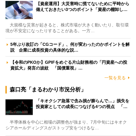
【資産運用】大災害時に慌てないために平時から
備えておきたい3つのポイント「資産の棚卸し…
大規模な災害が起きると、株式市場が大きく動いたり、取引環
境が不安定になったりすることがある。一方…
5年ぶり改訂の「CGコード」、何が変わったのかポイントを解
説 企業に成長投資の具体的な説…
【令和のPKOか】GPIFをめぐる片山財務相の「円資産への投
資拡大」発言の波紋 「国債重視」…
一覧を見る
森口亮「まるわかり市況分析」
「キオクシア急落で含み損が膨らんで…」損失を
投資家としての成長につなげる4つの視点 「…
半導体株を中心に相場の調整色が強まり、7月中旬にはキオク
シアホールディングスがストップ安をつけるな…