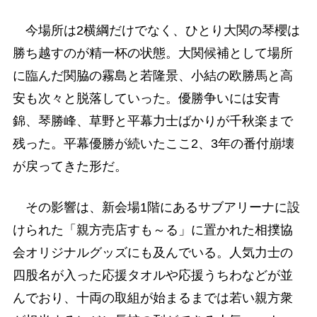
今場所は2横綱だけでなく、ひとり大関の琴櫻は
勝ち越すのが精一杯の状態。大関候補として場所
に臨んだ関脇の霧島と若隆景、小結の欧勝馬と高
安も次々と脱落していった。優勝争いには安青
錦、琴勝峰、草野と平幕力士ばかりが千秋楽まで
残った。平幕優勝が続いたここ2、3年の番付崩壊
が戻ってきた形だ。
その影響は、新会場1階にあるサブアリーナに設
けられた「親方売店すも～る」に置かれた相撲協
会オリジナルグッズにも及んでいる。人気力士の
四股名が入った応援タオルや応援うちわなどが並
んでおり、十両の取組が始まるまでは若い親方衆