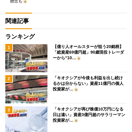
懸念も
関連記事
ランキング
【億り人オールスターが狙う20銘柄】
1
「総資産69億円超」90歳現役トレーダ
ーから“10…
「キオクシアが今後も利益を出し続け
2
るかは分からない」資産11億円の個人
投資家が…
「キオクシアが再び株価10万円になる
3
日は遠い」資産3億円超のサラリーマン
投資家が…