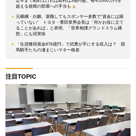
定年まで勤め上げれば給料は3億円超、毎年2000万円を
超える規模の部屋への手当も
元横綱・白鵬、退職してもスポンサー多数で“資金には困
っていない” トヨタ・豊田章男会長は「何かお役に立て
ることがあれば」と表明、「世界相撲グランドスラム構
想」にも現実味
「生涯獲得賞金876億円」で武豊が手にする収入は？ 競
馬騎手たちの凄まじいマネー格差
注目TOPIC