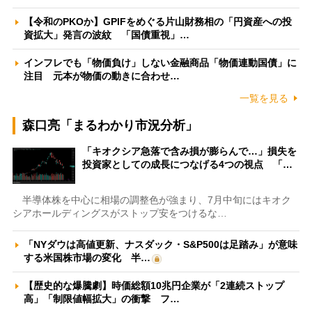
【令和のPKOか】GPIFをめぐる片山財務相の「円資産への投
資拡大」発言の波紋 「国債重視」…
インフレでも「物価負け」しない金融商品「物価連動国債」に
注目 元本が物価の動きに合わせ…
一覧を見る
森口亮「まるわかり市況分析」
「キオクシア急落で含み損が膨らんで…」損失を
投資家としての成長につなげる4つの視点 「…
半導体株を中心に相場の調整色が強まり、7月中旬にはキオク
シアホールディングスがストップ安をつけるな…
「NYダウは高値更新、ナスダック・S&P500は足踏み」が意味
する米国株市場の変化 半…
【歴史的な爆騰劇】時価総額10兆円企業が「2連続ストップ
高」「制限値幅拡大」の衝撃 フ…