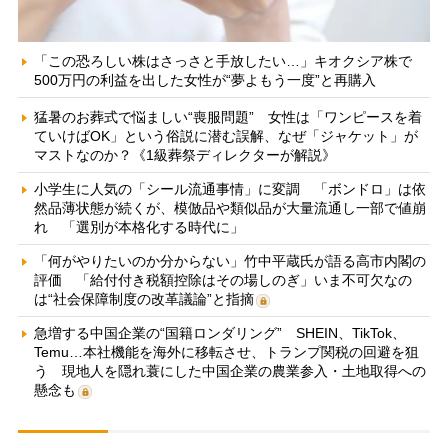
「この恐ろしい株はさっさと手放したい…」キオクシア株で
500万円の利益を出した女性が“夢よもう一度”と再購入
猛暑のお葬式で悩ましい“喪服問題” 女性は「ワンピースを着
ていけばOK」という俗説に潜む誤解、なぜ「ジャケット」が
マストなのか？《1級葬祭ディレクターが解説》
小学生に人気の「シール流通事情」に変調 「ボンドロ」は依
然品薄状態が続くが、模倣品や類似品が大量流通し一部で値崩
れ 「選別が本格化する時代に」
「何がやりたいのか分からない」竹中平蔵氏が語る高市内閣の
評価 「給付付き税額控除はその場しのぎ」いま不可欠なの
は“社会保障制度の改革議論”と指摘
急増する中国企業の“国籍ロンダリング” SHEIN、TikTok、
Temu…本社機能を海外に移転させ、トランプ関税の回避を狙
う 現地人を隠れ蓑にした中国企業の農業参入・土地取得への
懸念も