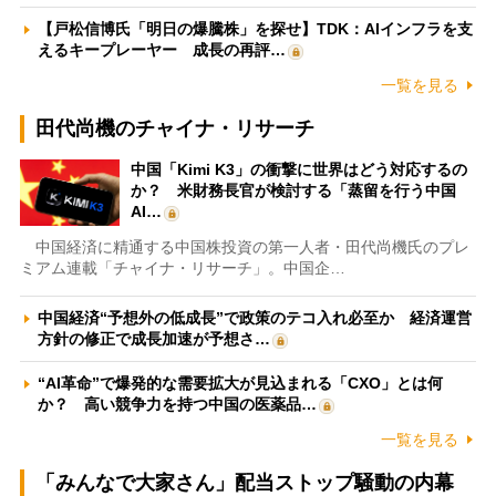
【戸松信博氏「明日の爆騰株」を探せ】TDK：AIインフラを支
えるキープレーヤー 成長の再評…
一覧を見る
田代尚機のチャイナ・リサーチ
中国「Kimi K3」の衝撃に世界はどう対応するの
か？ 米財務長官が検討する「蒸留を行う中国
AI…
中国経済に精通する中国株投資の第一人者・田代尚機氏のプレ
ミアム連載「チャイナ・リサーチ」。中国企…
中国経済“予想外の低成長”で政策のテコ入れ必至か 経済運営
方針の修正で成長加速が予想さ…
“AI革命”で爆発的な需要拡大が見込まれる「CXO」とは何
か？ 高い競争力を持つ中国の医薬品…
一覧を見る
「みんなで大家さん」配当ストップ騒動の内幕