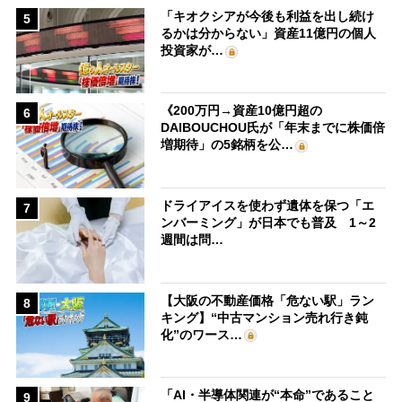
「キオクシアが今後も利益を出し続け
5
るかは分からない」資産11億円の個人
投資家が…
《200万円→資産10億円超の
6
DAIBOUCHOU氏が「年末までに株価倍
増期待」の5銘柄を公…
ドライアイスを使わず遺体を保つ「エ
7
ンバーミング」が日本でも普及 1～2
週間は問…
【大阪の不動産価格「危ない駅」ラン
8
キング】“中古マンション売れ行き鈍
化”のワース…
「AI・半導体関連が“本命”であること
9