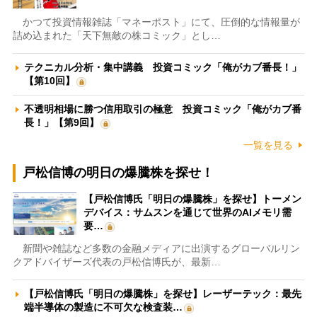
かつて投資情報雑誌「マネーポスト」にて、圧倒的な情報量が
詰め込まれた「天下無敵の株コミック」とし…
テクニカル分析・集中講義 投資コミック「俺がカブ番長！」
【第10回】
不透明相場に勝つ信用取引の極意 投資コミック「俺がカブ番
長！」【第9回】
一覧を見る
戸松信博の明日の爆騰株を探せ！
【戸松信博氏「明日の爆騰株」を探せ】トーメン
デバイス：サムスンを通じて世界のAIメモリ需
要…
新聞や雑誌など多数の金融メディアに出演するグローバルリン
クアドバイザーズ代表の戸松信博氏が、最新…
【戸松信博氏「明日の爆騰株」を探せ】レーザーテック：最先
端半導体の製造に不可欠な検査装…