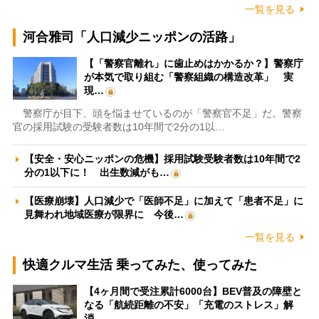
一覧を見る
河合雅司「人口減少ニッポンの活路」
【「警察官離れ」に歯止めはかかるか？】警察庁
が本気で取り組む「警察組織の構造改革」 実
現…
警察庁が目下、頭を悩ませているのが「警察官不足」だ。警察
官の採用試験の受験者数は10年間で2分の1以…
【安全・安心ニッポンの危機】採用試験受験者数は10年間で2
分の1以下に！ 出生数減がも…
【医療崩壊】人口減少で「医師不足」に加えて「患者不足」に
見舞われ地域医療が限界に 今後…
一覧を見る
快適クルマ生活 乗ってみた、使ってみた
【4ヶ月間で受注累計6000台】BEV普及の障壁と
なる「航続距離の不安」「充電のストレス」解
消…