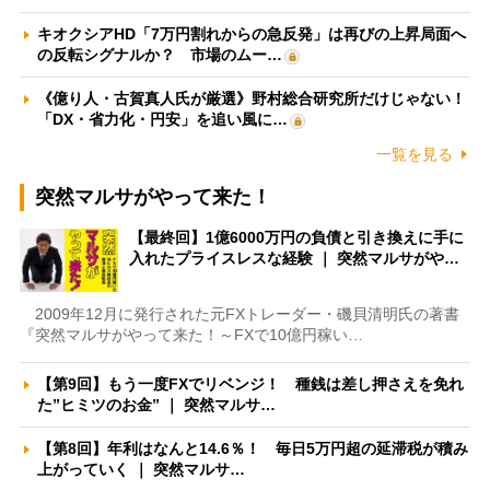
キオクシアHD「7万円割れからの急反発」は再びの上昇局面へ
の反転シグナルか？ 市場のムー…
《億り人・古賀真人氏が厳選》野村総合研究所だけじゃない！
「DX・省力化・円安」を追い風に…
一覧を見る
突然マルサがやって来た！
【最終回】1億6000万円の負債と引き換えに手に
入れたプライスレスな経験 ｜ 突然マルサがや…
2009年12月に発行された元FXトレーダー・磯貝清明氏の著書
『突然マルサがやって来た！～FXで10億円稼い…
【第9回】もう一度FXでリベンジ！ 種銭は差し押さえを免れ
た”ヒミツのお金” ｜ 突然マルサ…
【第8回】年利はなんと14.6％！ 毎日5万円超の延滞税が積み
上がっていく ｜ 突然マルサ…