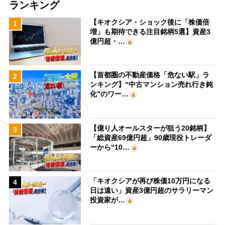
ランキング
【キオクシア・ショック後に「株価倍
1
増」も期待できる注目銘柄5選】資産3
億円超・…
【首都圏の不動産価格「危ない駅」ラ
2
ンキング】“中古マンション売れ行き鈍
化”のワー…
【億り人オールスターが狙う20銘柄】
3
「総資産69億円超」90歳現役トレーダ
ーから“10…
「キオクシアが再び株価10万円になる
4
日は遠い」資産3億円超のサラリーマン
投資家が…