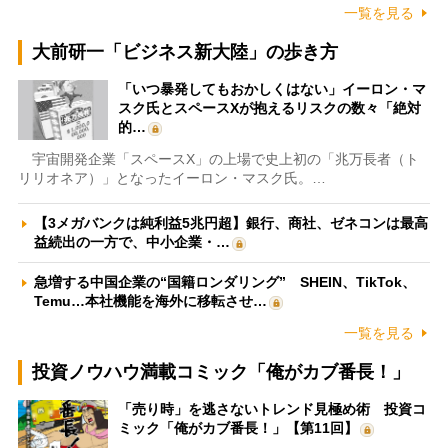
一覧を見る
大前研一「ビジネス新大陸」の歩き方
「いつ暴発してもおかしくはない」イーロン・マ
スク氏とスペースXが抱えるリスクの数々「絶対
的…
宇宙開発企業「スペースX」の上場で史上初の「兆万長者（ト
リリオネア）」となったイーロン・マスク氏。…
【3メガバンクは純利益5兆円超】銀行、商社、ゼネコンは最高
益続出の一方で、中小企業・…
急増する中国企業の“国籍ロンダリング” SHEIN、TikTok、
Temu…本社機能を海外に移転させ…
一覧を見る
投資ノウハウ満載コミック「俺がカブ番長！」
「売り時」を逃さないトレンド見極め術 投資コ
ミック「俺がカブ番長！」【第11回】