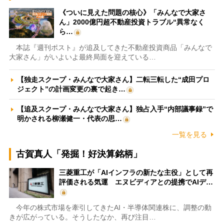
《ついに見えた問題の核心》「みんなで大家さ
ん」2000億円超不動産投資トラブル“異常なく
ら…
本誌『週刊ポスト』が追及してきた不動産投資商品「みんなで
大家さん」がいよいよ最終局面を迎えている…
【独走スクープ・みんなで大家さん】二転三転した“成田プロ
ジェクト”の計画変更の裏で起き…
【追及スクープ・みんなで大家さん】独占入手“内部議事録”で
明かされる柳瀬健一・代表の思…
一覧を見る
古賀真人「発掘！好決算銘柄」
三菱重工が「AIインフラの新たな主役」として再
評価される気運 エヌビディアとの提携でAIデ…
今年の株式市場を牽引してきたAI・半導体関連株に、調整の動
きが広がっている。そうしたなか、再び注目…