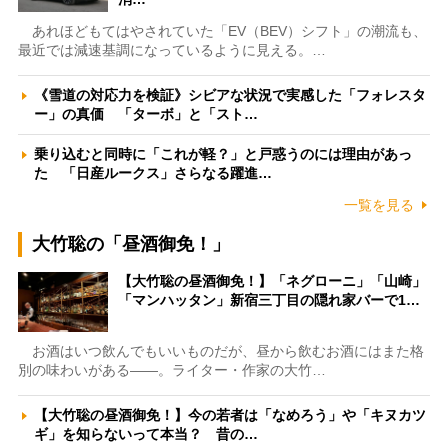
あれほどもてはやされていた「EV（BEV）シフト」の潮流も、
最近では減速基調になっているように見える。…
《雪道の対応力を検証》シビアな状況で実感した「フォレスタ
ー」の真価 「ターボ」と「スト…
乗り込むと同時に「これが軽？」と戸惑うのには理由があっ
た 「日産ルークス」さらなる躍進…
一覧を見る
大竹聡の「昼酒御免！」
【大竹聡の昼酒御免！】「ネグローニ」「山崎」
「マンハッタン」新宿三丁目の隠れ家バーで1…
お酒はいつ飲んでもいいものだが、昼から飲むお酒にはまた格
別の味わいがある――。ライター・作家の大竹…
【大竹聡の昼酒御免！】今の若者は「なめろう」や「キヌカツ
ギ」を知らないって本当？ 昔の…