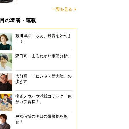
一覧を見る
目の著者・連載
藤川里絵「さあ、投資を始めよ
う！」
森口亮「まるわかり市況分析」
大前研一「ビジネス新大陸」の
歩き方
投資ノウハウ満載コミック「俺
がカブ番長！」
戸松信博の明日の爆騰株を探
せ！