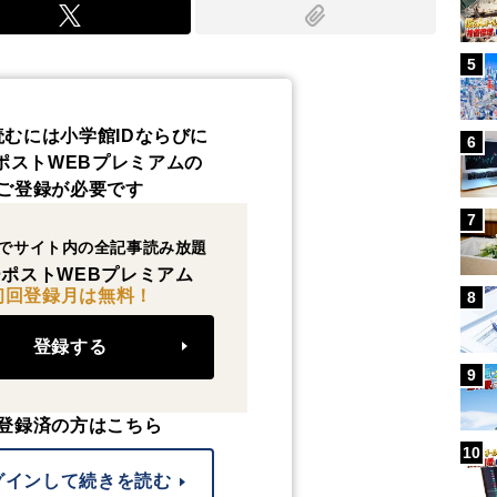
5
読むには小学館IDならびに
6
ポストWEBプレミアムの
ご登録が必要です
7
でサイト内の全記事読み放題
ポストWEBプレミアム
初回登録月は無料！
8
登録する
9
登録済の方はこちら
10
グインして続きを読む