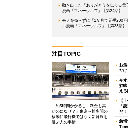
動き出した「ありがとうを伝える電
漫画「マネーウルフ」【第24話】
モノを売らずに「1か月で元手200
ル漫画「マネーウルフ」【第23話】
注目TOPIC
お酒
だけ
キオ
妙味
える
【土
「約5時間かかるし、料金も高
「懸
いのになぜ？」東京～博多間の
だ！
移動に飛行機ではなく新幹線を
急増
選ぶ人の事情
Te