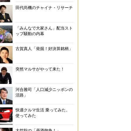
田代尚機のチャイナ・リサーチ
「みんなで大家さん」配当スト
ップ騒動の内幕
古賀真人「発掘！好決算銘柄」
突然マルサがやって来た！
河合雅司「人口減少ニッポンの
活路」
快適クルマ生活 乗ってみた、
使ってみた
大竹聡の「昼酒御免！」