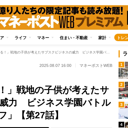
ア
ライフ
マネー
住まい・不動産
家計
トレ
「情報は金になる！」戦地の子供が考えたサブスクビジネスの威力 ビジネス学園バトル漫画「マネーウルフ」【第27話】
ラ
1
2025.08.07 16:00
マネーポストWEB
2
！」戦地の子供が考えたサ
威力 ビジネス学園バトル
3
フ」【第27話】
4