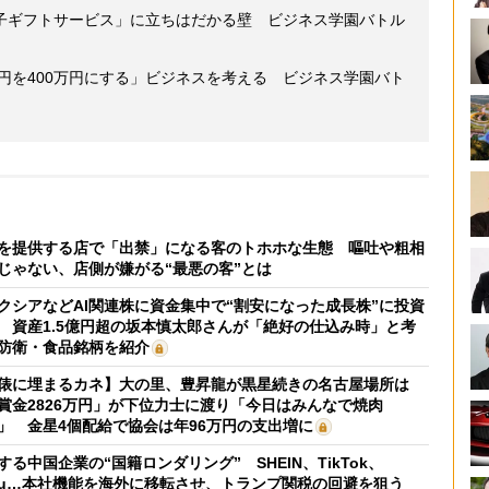
子ギフトサービス」に立ちはだかる壁 ビジネス学園バトル
万円を400万円にする」ビジネスを考える ビジネス学園バト
を提供する店で「出禁」になる客のトホホな生態 嘔吐や粗相
じゃない、店側が嫌がる“最悪の客”とは
クシアなどAI関連株に資金集中で“割安になった成長株”に投資
 資産1.5億円超の坂本慎太郎さんが「絶好の仕込み時」と考
防衛・食品銘柄を紹介
俵に埋まるカネ】大の里、豊昇龍が黒星続きの名古屋場所は
賞金2826万円」が下位力士に渡り「今日はみんなで焼肉
」 金星4個配給で協会は年96万円の支出増に
する中国企業の“国籍ロンダリング” SHEIN、TikTok、
mu…本社機能を海外に移転させ、トランプ関税の回避を狙う