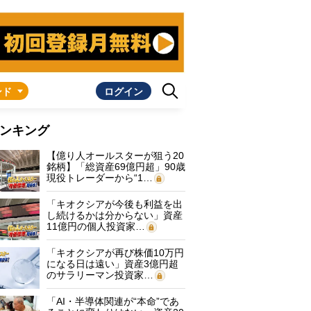
ンド
ログイン
ンキング
【億り人オールスターが狙う20
銘柄】「総資産69億円超」90歳
現役トレーダーから“1…
「キオクシアが今後も利益を出
し続けるかは分からない」資産
11億円の個人投資家…
「キオクシアが再び株価10万円
になる日は遠い」資産3億円超
のサラリーマン投資家…
「AI・半導体関連が“本命”であ