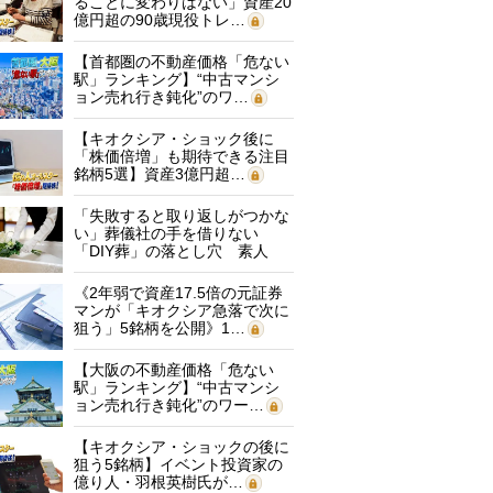
ることに変わりはない」資産20
億円超の90歳現役トレ…
【首都圏の不動産価格「危ない
駅」ランキング】“中古マンシ
ョン売れ行き鈍化”のワ…
【キオクシア・ショック後に
「株価倍増」も期待できる注目
銘柄5選】資産3億円超…
「失敗すると取り返しがつかな
い」葬儀社の手を借りない
「DIY葬」の落とし穴 素人
に…
《2年弱で資産17.5倍の元証券
マンが「キオクシア急落で次に
狙う」5銘柄を公開》1…
【大阪の不動産価格「危ない
駅」ランキング】“中古マンシ
ョン売れ行き鈍化”のワー…
【キオクシア・ショックの後に
狙う5銘柄】イベント投資家の
億り人・羽根英樹氏が…