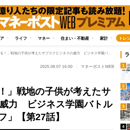
ア
ライフ
マネー
住まい・不動産
家計
トレ
「情報は金になる！」戦地の子供が考えたサブスクビジネスの威力 ビジネス学園バトル漫画「マネーウルフ」【第27話】
ラ
1
2025.08.07 16:00
マネーポストWEB
2
！」戦地の子供が考えたサ
威力 ビジネス学園バトル
3
フ」【第27話】
4