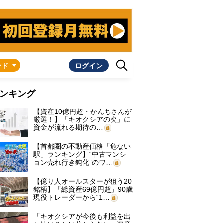
ンド
ログイン
ンキング
【資産10億円超・かんちさんが
厳選！】「キオクシアの次」に
資金が流れる期待の…
【首都圏の不動産価格「危ない
駅」ランキング】“中古マンシ
ョン売れ行き鈍化”のワ…
【億り人オールスターが狙う20
銘柄】「総資産69億円超」90歳
現役トレーダーから“1…
「キオクシアが今後も利益を出