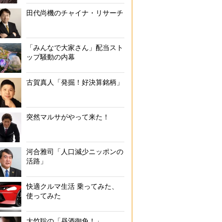
田代尚機のチャイナ・リサーチ
「みんなで大家さん」配当スト
ップ騒動の内幕
古賀真人「発掘！好決算銘柄」
突然マルサがやって来た！
河合雅司「人口減少ニッポンの
活路」
快適クルマ生活 乗ってみた、
使ってみた
大竹聡の「昼酒御免！」