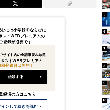
5
読むには小学館IDならびに
6
ポストWEBプレミアムの
ご登録が必要です
7
でサイト内の全記事読み放題
ポストWEBプレミアム
初回登録月は無料！
8
登録する
9
登録済の方はこちら
10
グインして続きを読む