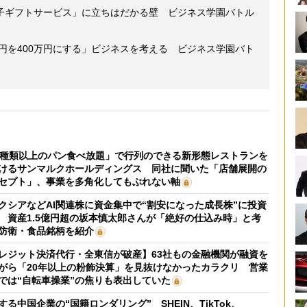
子ギフトサービス」に立ちはだかる壁 ビジネス学園バトル
万円を400万円にする」ビジネスを考える ビジネス学園バト
0種類以上のパン食べ放題」で行列のできる新形態レストランを
けるサンマルクホールディングス 同社に聞いた「店舗展開の
セプト」、事業を多角化してもぶれない軸
クシアなどAI関連株に資金集中で“割安になった成長株”に投資
 資産1.5億円超の坂本慎太郎さんが「絶好の仕込み時」と考
防衛・食品銘柄を紹介
レジット決済代行・全東信が破産】63社もの金融機関が融資を
がら「20年以上の粉飾決算」を見抜けなかったカラクリ 営業
では“自転車操業”の焦りも表出していた
する中国企業の“国籍ロンダリング” SHEIN、TikTok、