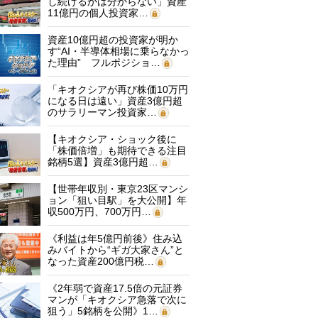
し続けるかは分からない」資産
11億円の個人投資家…
資産10億円超の投資家が明か
す“AI・半導体相場に乗らなかっ
た理由” フルポジショ…
「キオクシアが再び株価10万円
になる日は遠い」資産3億円超
のサラリーマン投資家…
【キオクシア・ショック後に
「株価倍増」も期待できる注目
銘柄5選】資産3億円超…
【世帯年収別・東京23区マンシ
ョン「狙い目駅」を大公開】年
収500万円、700万円…
《利益は年5億円前後》住み込
みバイトから“ギガ大家さん”と
なった資産200億円税…
《2年弱で資産17.5倍の元証券
マンが「キオクシア急落で次に
狙う」5銘柄を公開》1…