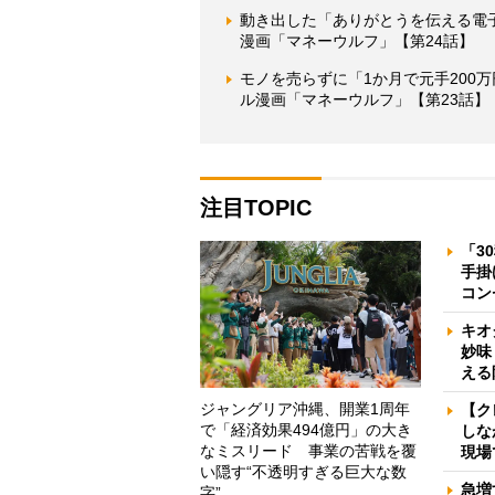
動き出した「ありがとうを伝える電
漫画「マネーウルフ」【第24話】
モノを売らずに「1か月で元手200
ル漫画「マネーウルフ」【第23話】
注目TOPIC
「3
手掛
コン
キオ
妙味
える
ジャングリア沖縄、開業1周年
【ク
で「経済効果494億円」の大き
しな
なミスリード 事業の苦戦を覆
現場
い隠す“不透明すぎる巨大な数
急増
字”