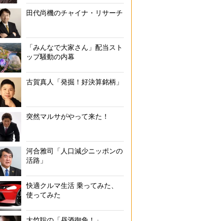
田代尚機のチャイナ・リサーチ
「みんなで大家さん」配当スト
ップ騒動の内幕
古賀真人「発掘！好決算銘柄」
突然マルサがやって来た！
河合雅司「人口減少ニッポンの
活路」
快適クルマ生活 乗ってみた、
使ってみた
大竹聡の「昼酒御免！」