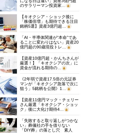
になる日は遠い」資産3億円超
のサラリーマン投資家…
【キオクシア・ショック後に
「株価倍増」も期待できる注目
銘柄5選】資産3億円超…
「AI・半導体関連が“本命”であ
ることに変わりはない」資産20
億円超の90歳現役トレ…
【資産10億円超・かんちさんが
厳選！】「キオクシアの次」に
資金が流れる期待の…
《2年弱で資産17.5倍の元証券
マンが「キオクシア急落で次に
狙う」5銘柄を公開》1…
【資産11億円マック・チェリー
さん厳選「キオクシア・ショッ
ク」後に大化け期待4…
「失敗すると取り返しがつかな
い」葬儀社の手を借りない
「DIY葬」の落とし穴 素人