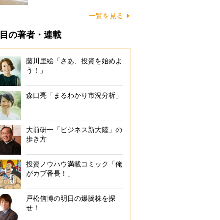
に…
一覧を見る
目の著者・連載
藤川里絵「さあ、投資を始めよ
う！」
森口亮「まるわかり市況分析」
大前研一「ビジネス新大陸」の
歩き方
投資ノウハウ満載コミック「俺
がカブ番長！」
戸松信博の明日の爆騰株を探
せ！