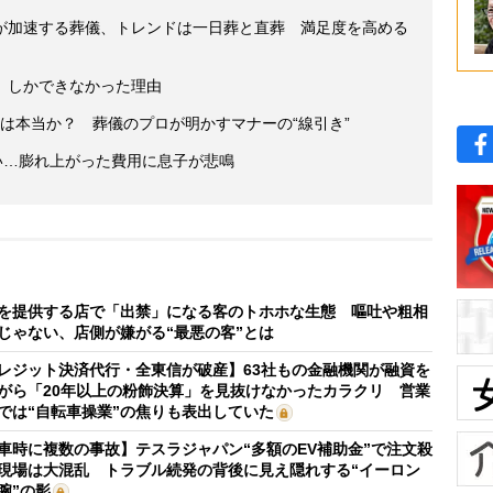
が加速する葬儀、トレンドは一日葬と直葬 満足度を高める
」しかできなかった理由
は本当か？ 葬儀のプロが明かすマナーの“線引き”
い…膨れ上がった費用に息子が悲鳴
を提供する店で「出禁」になる客のトホホな生態 嘔吐や粗相
じゃない、店側が嫌がる“最悪の客”とは
レジット決済代行・全東信が破産】63社もの金融機関が融資を
がら「20年以上の粉飾決算」を見抜けなかったカラクリ 営業
では“自転車操業”の焦りも表出していた
車時に複数の事故】テスラジャパン“多額のEV補助金”で注文殺
現場は大混乱 トラブル続発の背後に見え隠れする“イーロン
腕”の影