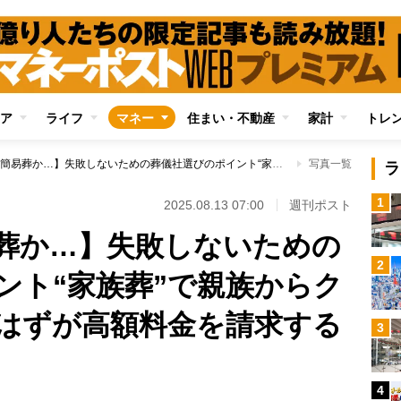
ア
ライフ
マネー
住まい・不動産
家計
トレ
【一般葬か、簡易葬か…】失敗しないための葬儀社選びのポイント“家族葬”で親族からクレーム、格安葬のはずが高額料金を請求する悪徳業者も
写真一覧
ラ
1
2025.08.13 07:00
週刊ポスト
葬か…】失敗しないための
2
ント“家族葬”で親族からク
はずが高額料金を請求する
3
4