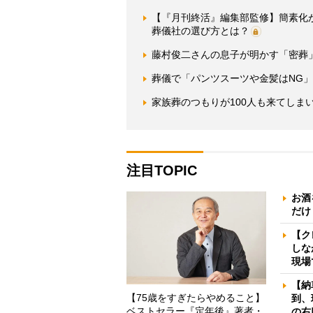
【『月刊終活』編集部監修】簡素化
葬儀社の選び方とは？
藤村俊二さんの息子が明かす「密葬
葬儀で「パンツスーツや金髪はNG」
家族葬のつもりが100人も来てしま
注目TOPIC
お酒
だけ
【ク
しな
現場
【納
【75歳をすぎたらやめること】
到、
ベストセラー『定年後』著者・
の右