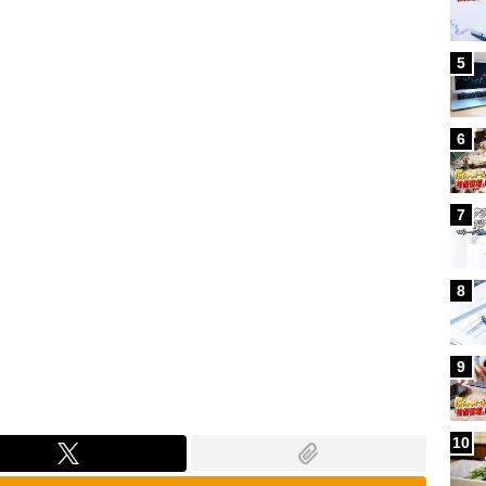
Loaded
:
100.00%
5
6
7
8
9
10