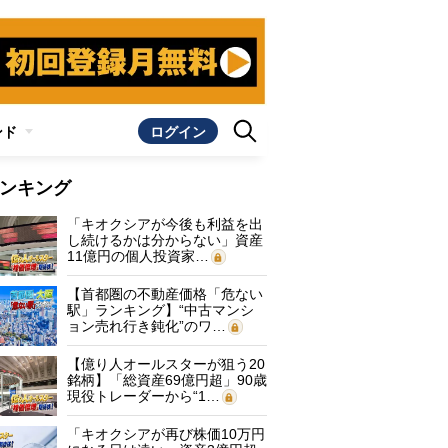
ンド
ログイン
ンキング
「キオクシアが今後も利益を出
し続けるかは分からない」資産
11億円の個人投資家…
【首都圏の不動産価格「危ない
駅」ランキング】“中古マンシ
ョン売れ行き鈍化”のワ…
【億り人オールスターが狙う20
銘柄】「総資産69億円超」90歳
現役トレーダーから“1…
「キオクシアが再び株価10万円