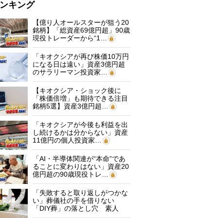
ンキング
【億り人オールスターが狙う20
銘柄】「総資産69億円超」90歳
現役トレーダーから“1…
「キオクシアが再び株価10万円
になる日は遠い」資産3億円超
のサラリーマン投資家…
【キオクシア・ショック後に
「株価倍増」も期待できる注目
銘柄5選】資産3億円超…
「キオクシアが今後も利益を出
し続けるかは分からない」資産
11億円の個人投資家…
「AI・半導体関連が“本命”であ
ることに変わりはない」資産20
億円超の90歳現役トレ…
「失敗すると取り返しがつかな
い」葬儀社の手を借りない
「DIY葬」の落とし穴 素人
に…