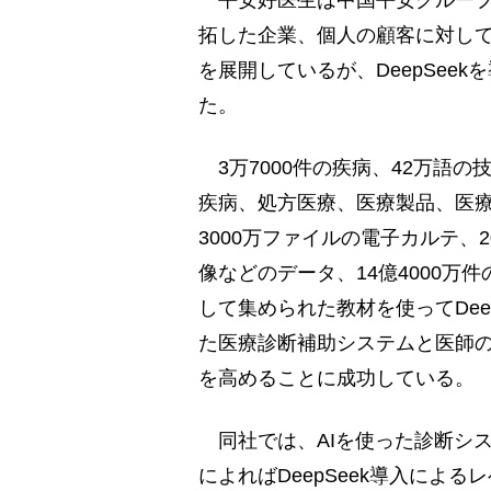
平安好医生は中国平安グループ
拓した企業、個人の顧客に対し
を展開しているが、DeepSee
た。
3万7000件の疾病、42万語
疾病、処方医療、医療製品、医
3000万ファイルの電子カルテ、
像などのデータ、14億4000
して集められた教材を使ってDee
た医療診断補助システムと医師
を高めることに成功している。
同社では、AIを使った診断シ
によればDeepSeek導入によ