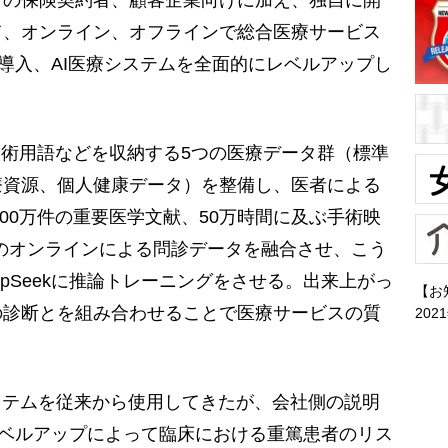
の保険契約者、顧客企業向けに加え、独自に開
て、オンライン、オフラインで総合医療サービス
kを導入、AI医療システムを全面的にレベルアップし
の技術用語などを収納する5つの医療データ群（標準
療資源、個人健康データ）を整備し、医者による
200万件の重要医学文献、50万時間に及ぶ手術映
万件のオンラインによる問診データを融合させ、こう
pSeekに推論トレーニングをさせる。出来上がっ
【お
の診断とを組み合わせることで医療サービスの質
202
ステムを従来から使用してきたが、会社側の説明
るレベルアップによって臨床における重篤患者のリス