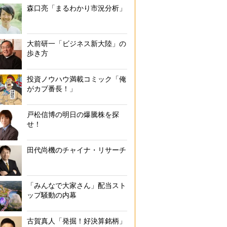
森口亮「まるわかり市況分析」
大前研一「ビジネス新大陸」の
歩き方
投資ノウハウ満載コミック「俺
がカブ番長！」
戸松信博の明日の爆騰株を探
せ！
田代尚機のチャイナ・リサーチ
「みんなで大家さん」配当スト
ップ騒動の内幕
古賀真人「発掘！好決算銘柄」