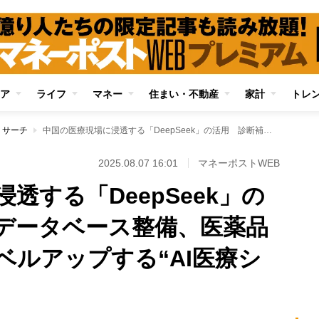
ア
ライフ
マネー
住まい・不動産
家計
トレ
リサーチ
中国の医療現場に浸透する「DeepSeek」の活用 診断補助、データベース整備、医薬品の物流自動化…レベルアップする“AI医療システム”の最前線
2025.08.07 16:01
マネーポストWEB
透する「DeepSeek」の
データベース整備、医薬品
ベルアップする“AI医療シ