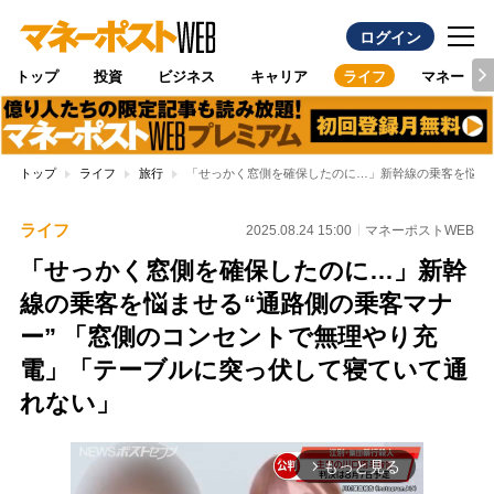
ログイン
トップ
投資
ビジネス
キャリア
ライフ
マネー
トップ
ライフ
旅行
「せっかく窓側を確保したのに…」新幹線の乗客を悩ませ
ライフ
2025.08.24 15:00
マネーポストWEB
「せっかく窓側を確保したのに…」新幹
線の乗客を悩ませる“通路側の乗客マナ
ー” 「窓側のコンセントで無理やり充
電」「テーブルに突っ伏して寝ていて通
れない」
もっと見る
arrow_forward_ios