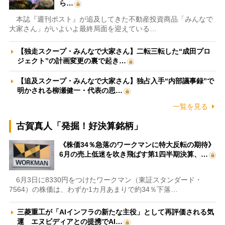
ら…
本誌『週刊ポスト』が追及してきた不動産投資商品「みんなで
大家さん」がいよいよ最終局面を迎えている…
【独走スクープ・みんなで大家さん】二転三転した“成田プロ
ジェクト”の計画変更の裏で起き…
【追及スクープ・みんなで大家さん】独占入手“内部議事録”で
明かされる柳瀬健一・代表の思…
一覧を見る
古賀真人「発掘！好決算銘柄」
《株価34％急落のワークマンに特大反転の期待》
6月の売上低迷を吹き飛ばす第1四半期決算、…
6月3日に8330円をつけたワークマン（東証スタンダード・
7564）の株価は、わずか1カ月あまりで約34％下落…
三菱重工が「AIインフラの新たな主役」として再評価される気
運 エヌビディアとの提携でAI…