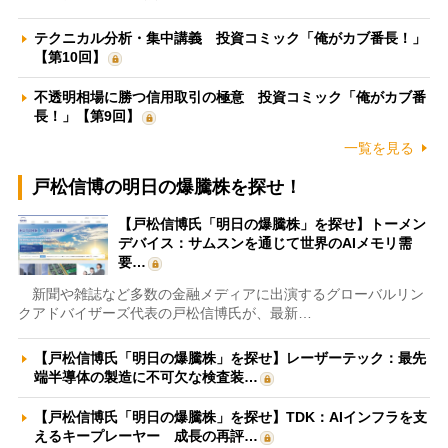
テクニカル分析・集中講義 投資コミック「俺がカブ番長！」
【第10回】
不透明相場に勝つ信用取引の極意 投資コミック「俺がカブ番
長！」【第9回】
一覧を見る
戸松信博の明日の爆騰株を探せ！
【戸松信博氏「明日の爆騰株」を探せ】トーメン
デバイス：サムスンを通じて世界のAIメモリ需
要…
新聞や雑誌など多数の金融メディアに出演するグローバルリン
クアドバイザーズ代表の戸松信博氏が、最新…
【戸松信博氏「明日の爆騰株」を探せ】レーザーテック：最先
端半導体の製造に不可欠な検査装…
【戸松信博氏「明日の爆騰株」を探せ】TDK：AIインフラを支
えるキープレーヤー 成長の再評…