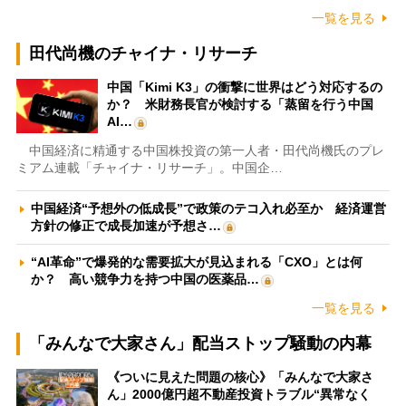
一覧を見る
田代尚機のチャイナ・リサーチ
中国「Kimi K3」の衝撃に世界はどう対応するの
か？ 米財務長官が検討する「蒸留を行う中国
AI…
中国経済に精通する中国株投資の第一人者・田代尚機氏のプレ
ミアム連載「チャイナ・リサーチ」。中国企…
中国経済“予想外の低成長”で政策のテコ入れ必至か 経済運営
方針の修正で成長加速が予想さ…
“AI革命”で爆発的な需要拡大が見込まれる「CXO」とは何
か？ 高い競争力を持つ中国の医薬品…
一覧を見る
「みんなで大家さん」配当ストップ騒動の内幕
《ついに見えた問題の核心》「みんなで大家さ
ん」2000億円超不動産投資トラブル“異常なく