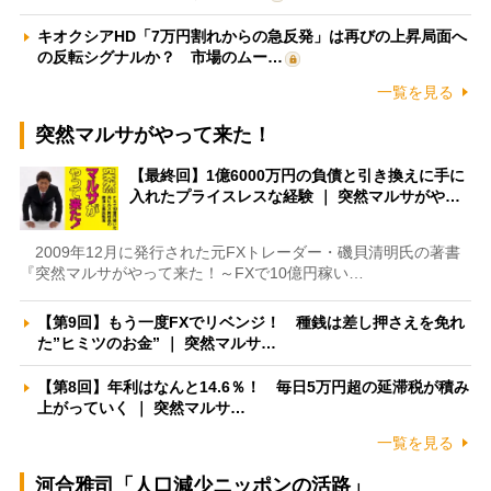
キオクシアHD「7万円割れからの急反発」は再びの上昇局面へ
の反転シグナルか？ 市場のムー…
一覧を見る
突然マルサがやって来た！
【最終回】1億6000万円の負債と引き換えに手に
入れたプライスレスな経験 ｜ 突然マルサがや…
2009年12月に発行された元FXトレーダー・磯貝清明氏の著書
『突然マルサがやって来た！～FXで10億円稼い…
【第9回】もう一度FXでリベンジ！ 種銭は差し押さえを免れ
た”ヒミツのお金” ｜ 突然マルサ…
【第8回】年利はなんと14.6％！ 毎日5万円超の延滞税が積み
上がっていく ｜ 突然マルサ…
一覧を見る
河合雅司「人口減少ニッポンの活路」