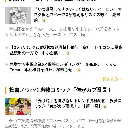
「いつ暴発してもおかしくはない」イーロン・マ
スク氏とスペースXが抱えるリスクの数々「絶対
的…
宇宙開発企業「スペースX」の上場で史上初の「兆万長者（ト
リリオネア）」となったイーロン・マスク氏。…
【3メガバンクは純利益5兆円超】銀行、商社、ゼネコンは最高
益続出の一方で、中小企業・…
急増する中国企業の“国籍ロンダリング” SHEIN、TikTok、
Temu…本社機能を海外に移転させ…
一覧を見る
投資ノウハウ満載コミック「俺がカブ番長！」
「売り時」を逃さないトレンド見極め術 投資コ
ミック「俺がカブ番長！」【第11回】
かつて投資情報雑誌「マネーポスト」にて、圧倒的な情報量が
詰め込まれた「天下無敵の株コミック」とし…