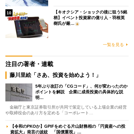
【キオクシア・ショックの後に狙う5銘
10
柄】イベント投資家の億り人・羽根英
樹氏が厳…
一覧を見る
注目の著者・連載
藤川里絵「さあ、投資を始めよう！」
5年ぶり改訂の「CGコード」、何が変わったのか
ポイントを解説 企業に成長投資の具体的な説
明…
金融庁と東京証券取引所が共同で策定している上場企業の経営
や取締役会のあり方を定める「コーポレート…
【令和のPKOか】GPIFをめぐる片山財務相の「円資産への投
資拡大」発言の波紋 「国債重視」…