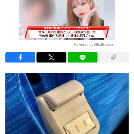
Powered by 
GliaStudios
Mute