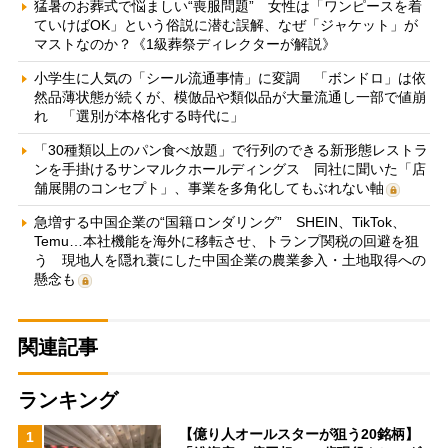
猛暑のお葬式で悩ましい“喪服問題” 女性は「ワンピースを着
ていけばOK」という俗説に潜む誤解、なぜ「ジャケット」が
マストなのか？《1級葬祭ディレクターが解説》
小学生に人気の「シール流通事情」に変調 「ボンドロ」は依
然品薄状態が続くが、模倣品や類似品が大量流通し一部で値崩
れ 「選別が本格化する時代に」
「30種類以上のパン食べ放題」で行列のできる新形態レストラ
ンを手掛けるサンマルクホールディングス 同社に聞いた「店
舗展開のコンセプト」、事業を多角化してもぶれない軸
急増する中国企業の“国籍ロンダリング” SHEIN、TikTok、
Temu…本社機能を海外に移転させ、トランプ関税の回避を狙
う 現地人を隠れ蓑にした中国企業の農業参入・土地取得への
懸念も
関連記事
ランキング
【億り人オールスターが狙う20銘柄】
1