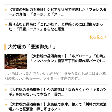
《雪道の対応力を検証》シビアな状況で実感した「フォレスタ
ー」の真価 「ターボ」と「スト…
乗り込むと同時に「これが軽？」と戸惑うのには理由があっ
た 「日産ルークス」さらなる躍進…
一覧を見る
大竹聡の「昼酒御免！」
【大竹聡の昼酒御免！】「ネグローニ」「山崎」
「マンハッタン」新宿三丁目の隠れ家バーで1…
お酒はいつ飲んでもいいものだが、昼から飲むお酒にはまた格
別の味わいがある――。ライター・作家の大竹…
【大竹聡の昼酒御免！】今の若者は「なめろう」や「キヌカツ
ギ」を知らないって本当？ 昔の…
【大竹聡の昼酒御免！】京急線で多摩川越えて「川崎の大衆酒
場」へと昼酒旅 押し寄せるノス…