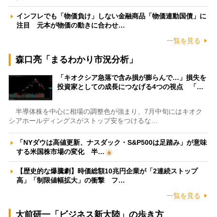
インフレでも「物価負け」しない金融商品「物価連動国債」に
注目 元本が物価の動きに合わせ…
一覧を見る
森口亮「まるわかり市況分析」
「キオクシア急落で含み損が膨らんで…」損失を
投資家としての成長につなげる4つの視点 「…
半導体株を中心に相場の調整色が強まり、7月中旬にはキオク
シアホールディングスがストップ安をつけるな…
「NYダウは高値更新、ナスダック・S&P500は足踏み」が意味
する米国株市場の変化 半…
【歴史的な爆騰劇】時価総額10兆円企業が「2連続ストップ
高」「制限値幅拡大」の衝撃 フ…
一覧を見る
大前研一「ビジネス新大陸」の歩き方