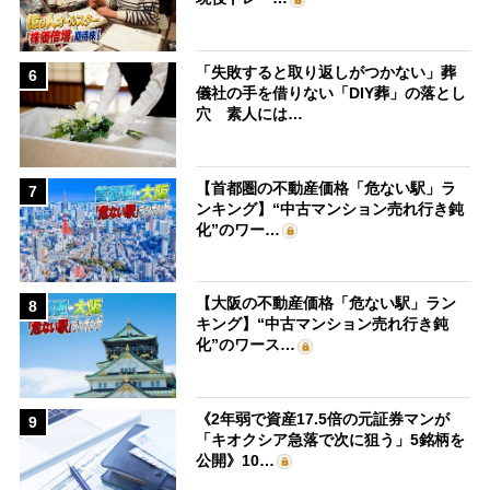
「失敗すると取り返しがつかない」葬
6
儀社の手を借りない「DIY葬」の落とし
穴 素人には…
【首都圏の不動産価格「危ない駅」ラ
7
ンキング】“中古マンション売れ行き鈍
化”のワー…
【大阪の不動産価格「危ない駅」ラン
8
キング】“中古マンション売れ行き鈍
化”のワース…
《2年弱で資産17.5倍の元証券マンが
9
「キオクシア急落で次に狙う」5銘柄を
公開》10…