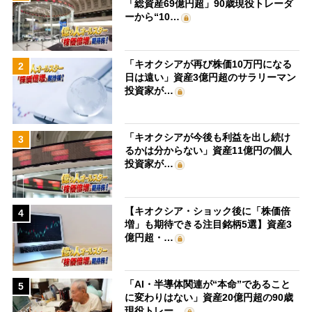
「総資産69億円超」90歳現役トレーダ
ーから“10…
「キオクシアが再び株価10万円になる
2
日は遠い」資産3億円超のサラリーマン
投資家が…
「キオクシアが今後も利益を出し続け
3
るかは分からない」資産11億円の個人
投資家が…
【キオクシア・ショック後に「株価倍
4
増」も期待できる注目銘柄5選】資産3
億円超・…
「AI・半導体関連が“本命”であること
5
に変わりはない」資産20億円超の90歳
現役トレー…