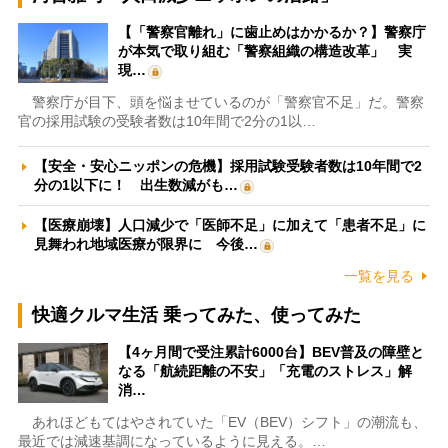
【「警察官離れ」に歯止めはかかるか？】警察庁
が本気で取り組む「警察組織の構造改革」 実
現…
警察庁が目下、頭を悩ませているのが「警察官不足」だ。警察
官の採用試験の受験者数は10年間で2分の1以…
【安全・安心ニッポンの危機】採用試験受験者数は10年間で2
分の1以下に！ 出生数減がも…
【医療崩壊】人口減少で「医師不足」に加えて「患者不足」に
見舞われ地域医療が限界に 今後…
一覧を見る
快適クルマ生活 乗ってみた、使ってみた
【4ヶ月間で受注累計6000台】BEV普及の障壁と
なる「航続距離の不安」「充電のストレス」解
消…
あれほどもてはやされていた「EV（BEV）シフト」の潮流も、
最近では減速基調になっているように見える。…