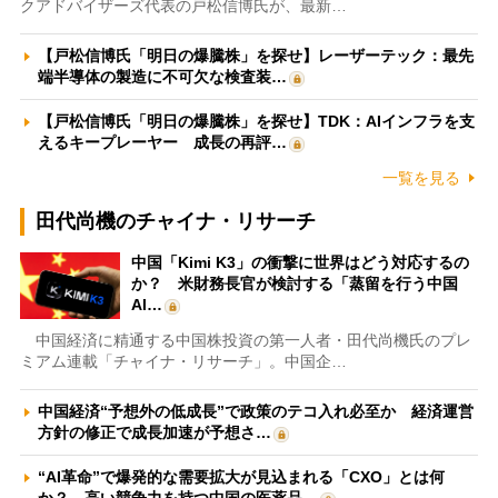
クアドバイザーズ代表の戸松信博氏が、最新…
【戸松信博氏「明日の爆騰株」を探せ】レーザーテック：最先
端半導体の製造に不可欠な検査装…
【戸松信博氏「明日の爆騰株」を探せ】TDK：AIインフラを支
えるキープレーヤー 成長の再評…
一覧を見る
田代尚機のチャイナ・リサーチ
中国「Kimi K3」の衝撃に世界はどう対応するの
か？ 米財務長官が検討する「蒸留を行う中国
AI…
中国経済に精通する中国株投資の第一人者・田代尚機氏のプレ
ミアム連載「チャイナ・リサーチ」。中国企…
中国経済“予想外の低成長”で政策のテコ入れ必至か 経済運営
方針の修正で成長加速が予想さ…
“AI革命”で爆発的な需要拡大が見込まれる「CXO」とは何