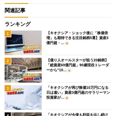
関連記事
ランキング
【キオクシア・ショック後に「株価倍
1
増」も期待できる注目銘柄5選】資産3
億円超・…
【億り人オールスターが狙う20銘柄】
2
「総資産69億円超」90歳現役トレーダ
ーから“10…
「キオクシアが再び株価10万円になる
3
日は遠い」資産3億円超のサラリーマン
投資家が…
「キオクシアが今後も利益を出し続け
4