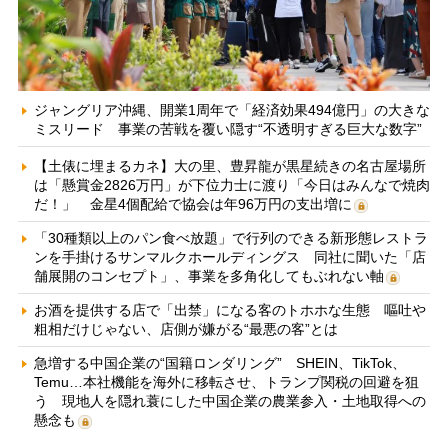
ジャングリア沖縄、開業1周年で「経済効果494億円」の大きな
ミスリード 事業の苦戦を覆い隠す“不透明すぎる巨大な数字”
【土俵に埋まるカネ】大の里、豊昇龍が黒星続きの名古屋場所
は「懸賞金2826万円」が下位力士に渡り「今日はみんなで焼肉
だ！」 金星4個配給で協会は年96万円の支出増に
「30種類以上のパン食べ放題」で行列のできる新形態レストラ
ンを手掛けるサンマルクホールディングス 同社に聞いた「店
舗展開のコンセプト」、事業を多角化してもぶれない軸
お酒を提供する店で「出禁」になる客のトホホな生態 嘔吐や
粗相だけじゃない、店側が嫌がる“最悪の客”とは
急増する中国企業の“国籍ロンダリング” SHEIN、TikTok、
Temu…本社機能を海外に移転させ、トランプ関税の回避を狙
う 現地人を隠れ蓑にした中国企業の農業参入・土地取得への
懸念も