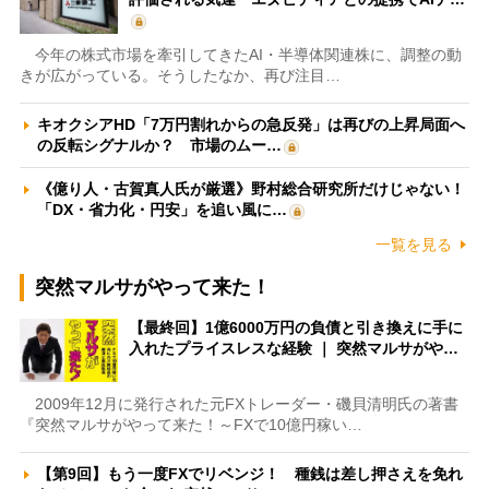
今年の株式市場を牽引してきたAI・半導体関連株に、調整の動
きが広がっている。そうしたなか、再び注目…
キオクシアHD「7万円割れからの急反発」は再びの上昇局面へ
の反転シグナルか？ 市場のムー…
《億り人・古賀真人氏が厳選》野村総合研究所だけじゃない！
「DX・省力化・円安」を追い風に…
一覧を見る
突然マルサがやって来た！
【最終回】1億6000万円の負債と引き換えに手に
入れたプライスレスな経験 ｜ 突然マルサがや…
2009年12月に発行された元FXトレーダー・磯貝清明氏の著書
『突然マルサがやって来た！～FXで10億円稼い…
【第9回】もう一度FXでリベンジ！ 種銭は差し押さえを免れ