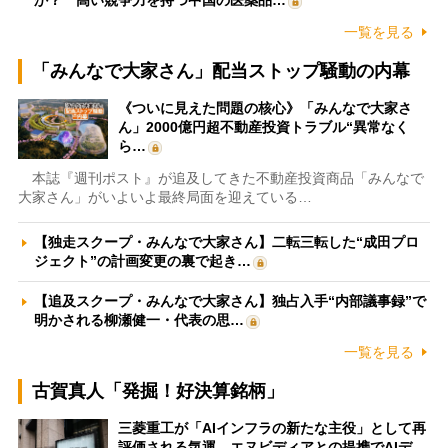
か？ 高い競争力を持つ中国の医薬品…
一覧を見る
「みんなで大家さん」配当ストップ騒動の内幕
《ついに見えた問題の核心》「みんなで大家さ
ん」2000億円超不動産投資トラブル“異常なく
ら…
本誌『週刊ポスト』が追及してきた不動産投資商品「みんなで
大家さん」がいよいよ最終局面を迎えている…
【独走スクープ・みんなで大家さん】二転三転した“成田プロ
ジェクト”の計画変更の裏で起き…
【追及スクープ・みんなで大家さん】独占入手“内部議事録”で
明かされる柳瀬健一・代表の思…
一覧を見る
古賀真人「発掘！好決算銘柄」
三菱重工が「AIインフラの新たな主役」として再
評価される気運 エヌビディアとの提携でAIデ…