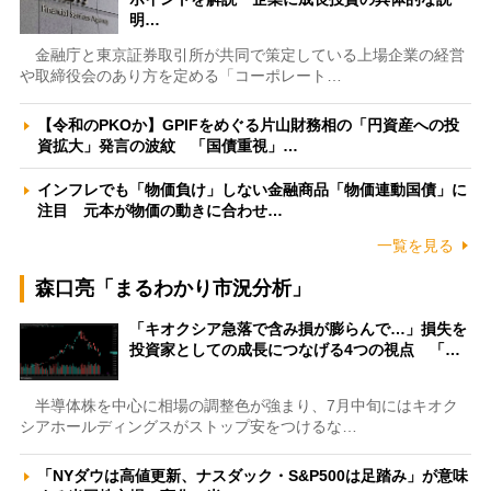
明…
金融庁と東京証券取引所が共同で策定している上場企業の経営
や取締役会のあり方を定める「コーポレート…
【令和のPKOか】GPIFをめぐる片山財務相の「円資産への投
資拡大」発言の波紋 「国債重視」…
インフレでも「物価負け」しない金融商品「物価連動国債」に
注目 元本が物価の動きに合わせ…
一覧を見る
森口亮「まるわかり市況分析」
「キオクシア急落で含み損が膨らんで…」損失を
投資家としての成長につなげる4つの視点 「…
半導体株を中心に相場の調整色が強まり、7月中旬にはキオク
シアホールディングスがストップ安をつけるな…
「NYダウは高値更新、ナスダック・S&P500は足踏み」が意味