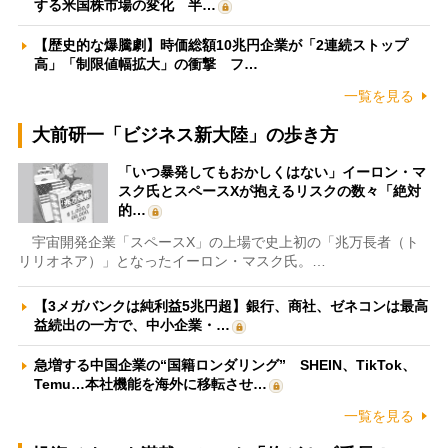
する米国株市場の変化 半…
【歴史的な爆騰劇】時価総額10兆円企業が「2連続ストップ
高」「制限値幅拡大」の衝撃 フ…
一覧を見る
大前研一「ビジネス新大陸」の歩き方
「いつ暴発してもおかしくはない」イーロン・マ
スク氏とスペースXが抱えるリスクの数々「絶対
的…
宇宙開発企業「スペースX」の上場で史上初の「兆万長者（ト
リリオネア）」となったイーロン・マスク氏。…
【3メガバンクは純利益5兆円超】銀行、商社、ゼネコンは最高
益続出の一方で、中小企業・…
急増する中国企業の“国籍ロンダリング” SHEIN、TikTok、
Temu…本社機能を海外に移転させ…
一覧を見る