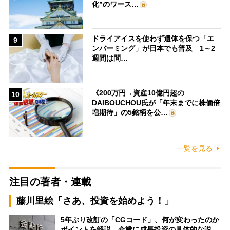
化”のワース…
ドライアイスを使わず遺体を保つ「エ
9
ンバーミング」が日本でも普及 1～2
週間は問…
《200万円→資産10億円超の
10
DAIBOUCHOU氏が「年末までに株価倍
増期待」の5銘柄を公…
一覧を見る
注目の著者・連載
藤川里絵「さあ、投資を始めよう！」
5年ぶり改訂の「CGコード」、何が変わったのか
ポイントを解説 企業に成長投資の具体的な説