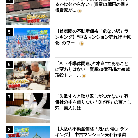
るかは分からない」資産11億円の個人
投資家が…
【首都圏の不動産価格「危ない駅」ラ
5
ンキング】“中古マンション売れ行き鈍
化”のワー…
「AI・半導体関連が“本命”であること
6
に変わりはない」資産20億円超の90歳
現役トレー…
「失敗すると取り返しがつかない」葬
7
儀社の手を借りない「DIY葬」の落とし
穴 素人には…
【大阪の不動産価格「危ない駅」ラン
8
キング】“中古マンション売れ行き鈍