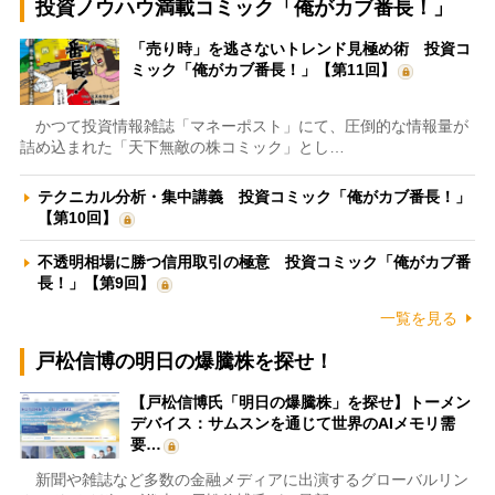
投資ノウハウ満載コミック「俺がカブ番長！」
「売り時」を逃さないトレンド見極め術 投資コ
ミック「俺がカブ番長！」【第11回】
かつて投資情報雑誌「マネーポスト」にて、圧倒的な情報量が
詰め込まれた「天下無敵の株コミック」とし…
テクニカル分析・集中講義 投資コミック「俺がカブ番長！」
【第10回】
不透明相場に勝つ信用取引の極意 投資コミック「俺がカブ番
長！」【第9回】
一覧を見る
戸松信博の明日の爆騰株を探せ！
【戸松信博氏「明日の爆騰株」を探せ】トーメン
デバイス：サムスンを通じて世界のAIメモリ需
要…
新聞や雑誌など多数の金融メディアに出演するグローバルリン