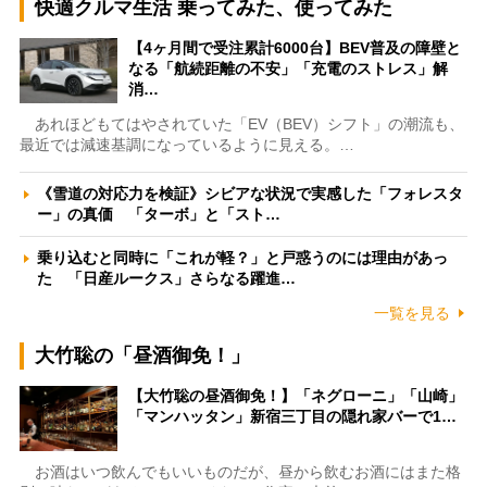
快適クルマ生活 乗ってみた、使ってみた
【4ヶ月間で受注累計6000台】BEV普及の障壁と
なる「航続距離の不安」「充電のストレス」解
消…
あれほどもてはやされていた「EV（BEV）シフト」の潮流も、
最近では減速基調になっているように見える。…
《雪道の対応力を検証》シビアな状況で実感した「フォレスタ
ー」の真価 「ターボ」と「スト…
乗り込むと同時に「これが軽？」と戸惑うのには理由があっ
た 「日産ルークス」さらなる躍進…
一覧を見る
大竹聡の「昼酒御免！」
【大竹聡の昼酒御免！】「ネグローニ」「山崎」
「マンハッタン」新宿三丁目の隠れ家バーで1…
お酒はいつ飲んでもいいものだが、昼から飲むお酒にはまた格