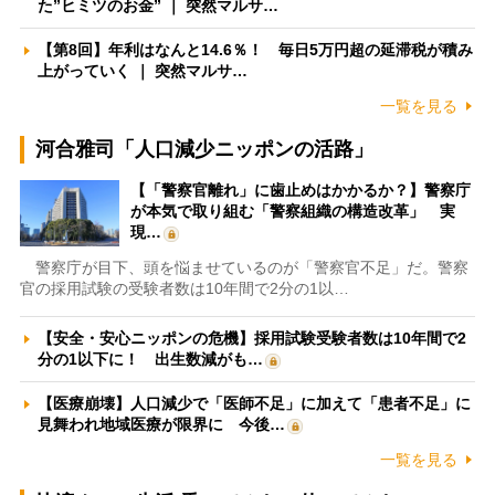
た”ヒミツのお金” ｜ 突然マルサ…
【第8回】年利はなんと14.6％！ 毎日5万円超の延滞税が積み
上がっていく ｜ 突然マルサ…
一覧を見る
河合雅司「人口減少ニッポンの活路」
【「警察官離れ」に歯止めはかかるか？】警察庁
が本気で取り組む「警察組織の構造改革」 実
現…
警察庁が目下、頭を悩ませているのが「警察官不足」だ。警察
官の採用試験の受験者数は10年間で2分の1以…
【安全・安心ニッポンの危機】採用試験受験者数は10年間で2
分の1以下に！ 出生数減がも…
【医療崩壊】人口減少で「医師不足」に加えて「患者不足」に
見舞われ地域医療が限界に 今後…
一覧を見る