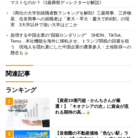
マストなのか？《1級葬祭ディレクターが解説》
《商社の大学別就職者数ランキングを解剖》三菱商事、三井物
産、住友商事への就職者は「東大・早大・慶大で約6割」の現
実 3大学以外で強い大学はどこか
急増する中国企業の“国籍ロンダリング” SHEIN、TikTok、
Temu…本社機能を海外に移転させ、トランプ関税の回避を狙
う 現地人を隠れ蓑にした中国企業の農業参入・土地取得への
懸念も
関連記事
ランキング
【資産10億円超・かんちさんが厳
1
選！】「キオクシアの次」に資金が流
れる期待の高…
【首都圏の不動産価格「危ない駅」ラ
2