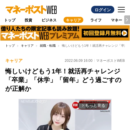
ログイン
トップ
投資
ビジネス
キャリア
ライフ
マネー
トップ
キャリア
就職・転職
悔しいけどもう1年！就活再チャレンジ「卒業
キャリア
2022.06.09 16:00
マネーポストWEB
悔しいけどもう1年！就活再チャレンジ
「卒業」「休学」「留年」どう過ごすの
が正解か
もっと見る
arrow_forward_ios