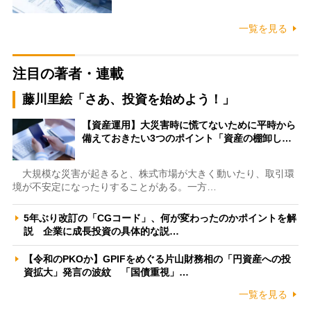
一覧を見る
注目の著者・連載
藤川里絵「さあ、投資を始めよう！」
【資産運用】大災害時に慌てないために平時から
備えておきたい3つのポイント「資産の棚卸し…
大規模な災害が起きると、株式市場が大きく動いたり、取引環
境が不安定になったりすることがある。一方…
5年ぶり改訂の「CGコード」、何が変わったのかポイントを解
説 企業に成長投資の具体的な説…
【令和のPKOか】GPIFをめぐる片山財務相の「円資産への投
資拡大」発言の波紋 「国債重視」…
一覧を見る