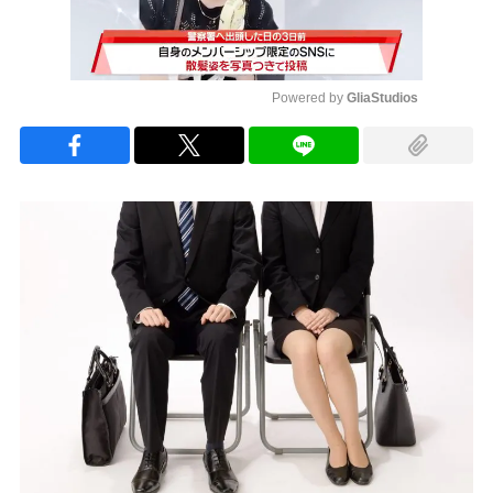
Powered by 
GliaStudios
Mute