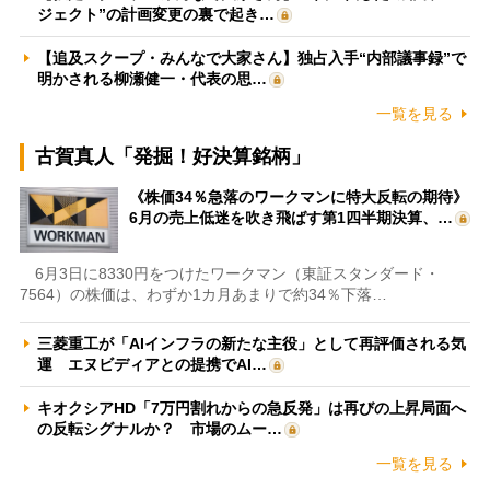
ジェクト”の計画変更の裏で起き…
【追及スクープ・みんなで大家さん】独占入手“内部議事録”で
明かされる柳瀬健一・代表の思…
一覧を見る
古賀真人「発掘！好決算銘柄」
《株価34％急落のワークマンに特大反転の期待》
6月の売上低迷を吹き飛ばす第1四半期決算、…
6月3日に8330円をつけたワークマン（東証スタンダード・
7564）の株価は、わずか1カ月あまりで約34％下落…
三菱重工が「AIインフラの新たな主役」として再評価される気
運 エヌビディアとの提携でAI…
キオクシアHD「7万円割れからの急反発」は再びの上昇局面へ
の反転シグナルか？ 市場のムー…
一覧を見る