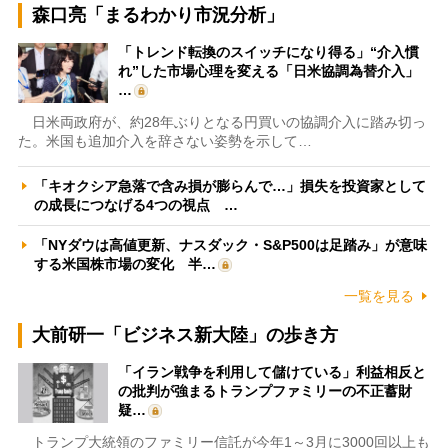
森口亮「まるわかり市況分析」
「トレンド転換のスイッチになり得る」“介入慣
れ”した市場心理を変える「日米協調為替介入」
…
日米両政府が、約28年ぶりとなる円買いの協調介入に踏み切っ
た。米国も追加介入を辞さない姿勢を示して…
「キオクシア急落で含み損が膨らんで…」損失を投資家として
の成長につなげる4つの視点 …
「NYダウは高値更新、ナスダック・S&P500は足踏み」が意味
する米国株市場の変化 半…
一覧を見る
大前研一「ビジネス新大陸」の歩き方
「イラン戦争を利用して儲けている」利益相反と
の批判が強まるトランプファミリーの不正蓄財
疑…
トランプ大統領のファミリー信託が今年1～3月に3000回以上も