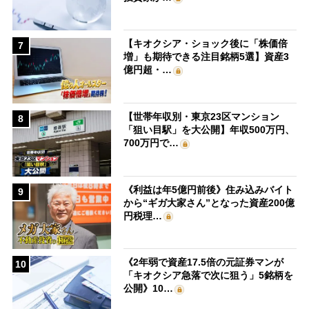
【キオクシア・ショック後に「株価倍
7
増」も期待できる注目銘柄5選】資産3
億円超・…
【世帯年収別・東京23区マンション
8
「狙い目駅」を大公開】年収500万円、
700万円で…
《利益は年5億円前後》住み込みバイト
9
から“ギガ大家さん”となった資産200億
円税理…
《2年弱で資産17.5倍の元証券マンが
10
「キオクシア急落で次に狙う」5銘柄を
公開》10…