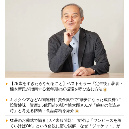
【75歳をすぎたらやめること】ベストセラー『定年後』著者・
楠木新氏が指南する老年期の好循環を呼び込む方法
キオクシアなどAI関連株に資金集中で“割安になった成長株”に
投資妙味 資産1.5億円超の坂本慎太郎さんが「絶好の仕込み
時」と考える防衛・食品銘柄を紹介
猛暑のお葬式で悩ましい“喪服問題” 女性は「ワンピースを着
ていけばOK」という俗説に潜む誤解、なぜ「ジャケット」が