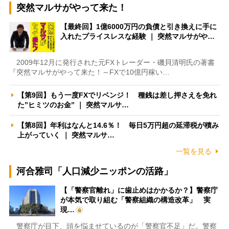
突然マルサがやって来た！
【最終回】1億6000万円の負債と引き換えに手に
入れたプライスレスな経験 ｜ 突然マルサがや…
2009年12月に発行された元FXトレーダー・磯貝清明氏の著書
『突然マルサがやって来た！～FXで10億円稼い…
【第9回】もう一度FXでリベンジ！ 種銭は差し押さえを免れ
た”ヒミツのお金” ｜ 突然マルサ…
【第8回】年利はなんと14.6％！ 毎日5万円超の延滞税が積み
上がっていく ｜ 突然マルサ…
一覧を見る
河合雅司「人口減少ニッポンの活路」
【「警察官離れ」に歯止めはかかるか？】警察庁
が本気で取り組む「警察組織の構造改革」 実
現…
警察庁が目下、頭を悩ませているのが「警察官不足」だ。警察