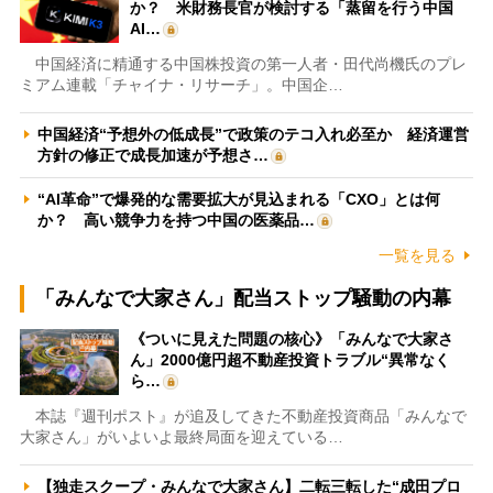
か？ 米財務長官が検討する「蒸留を行う中国
AI…
中国経済に精通する中国株投資の第一人者・田代尚機氏のプレ
ミアム連載「チャイナ・リサーチ」。中国企…
中国経済“予想外の低成長”で政策のテコ入れ必至か 経済運営
方針の修正で成長加速が予想さ…
“AI革命”で爆発的な需要拡大が見込まれる「CXO」とは何
か？ 高い競争力を持つ中国の医薬品…
一覧を見る
「みんなで大家さん」配当ストップ騒動の内幕
《ついに見えた問題の核心》「みんなで大家さ
ん」2000億円超不動産投資トラブル“異常なく
ら…
本誌『週刊ポスト』が追及してきた不動産投資商品「みんなで
大家さん」がいよいよ最終局面を迎えている…
【独走スクープ・みんなで大家さん】二転三転した“成田プロ