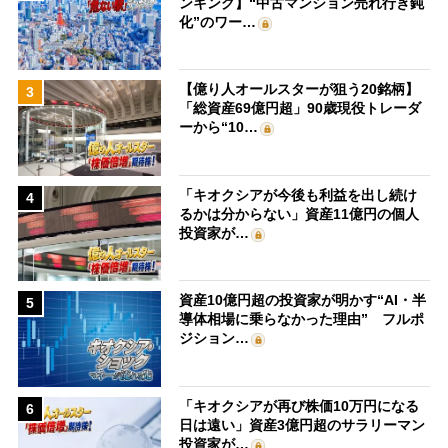
ンキング】“中古マンション売れ行き鈍
化”のワー…
【億り人オールスターが狙う20銘柄】
3
「総資産69億円超」90歳現役トレーダ
ーから“10…
「キオクシアが今後も利益を出し続け
4
るかは分からない」資産11億円の個人
投資家が…
資産10億円超の投資家が明かす“AI・半
5
導体相場に乗らなかった理由” フルポ
ジション…
「キオクシアが再び株価10万円になる
6
日は遠い」資産3億円超のサラリーマン
投資家が…