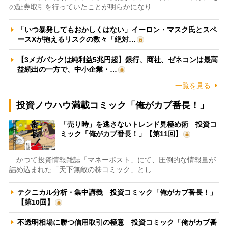
の証券取引を行っていたことが明らかになり…
「いつ暴発してもおかしくはない」イーロン・マスク氏とスペ
ースXが抱えるリスクの数々「絶対…
【3メガバンクは純利益5兆円超】銀行、商社、ゼネコンは最高
益続出の一方で、中小企業・…
一覧を見る
投資ノウハウ満載コミック「俺がカブ番長！」
「売り時」を逃さないトレンド見極め術 投資コ
ミック「俺がカブ番長！」【第11回】
かつて投資情報雑誌「マネーポスト」にて、圧倒的な情報量が
詰め込まれた「天下無敵の株コミック」とし…
テクニカル分析・集中講義 投資コミック「俺がカブ番長！」
【第10回】
不透明相場に勝つ信用取引の極意 投資コミック「俺がカブ番