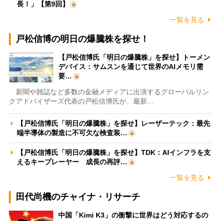
長！」【第9回】
一覧を見る
戸松信博の明日の爆騰株を探せ！
【戸松信博氏「明日の爆騰株」を探せ】トーメン
デバイス：サムスンを通じて世界のAIメモリ需
要…
新聞や雑誌など多数の金融メディアに出演するグローバルリン
クアドバイザーズ代表の戸松信博氏が、最新…
【戸松信博氏「明日の爆騰株」を探せ】レーザーテック：最先
端半導体の製造に不可欠な検査装…
【戸松信博氏「明日の爆騰株」を探せ】TDK：AIインフラを支
えるキープレーヤー 成長の再評…
一覧を見る
田代尚機のチャイナ・リサーチ
中国「Kimi K3」の衝撃に世界はどう対応するの