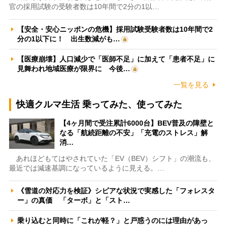
官の採用試験の受験者数は10年間で2分の1以…
【安全・安心ニッポンの危機】採用試験受験者数は10年間で2
分の1以下に！ 出生数減がも…
【医療崩壊】人口減少で「医師不足」に加えて「患者不足」に
見舞われ地域医療が限界に 今後…
一覧を見る
快適クルマ生活 乗ってみた、使ってみた
【4ヶ月間で受注累計6000台】BEV普及の障壁と
なる「航続距離の不安」「充電のストレス」解
消…
あれほどもてはやされていた「EV（BEV）シフト」の潮流も、
最近では減速基調になっているように見える。…
《雪道の対応力を検証》シビアな状況で実感した「フォレスタ
ー」の真価 「ターボ」と「スト…
乗り込むと同時に「これが軽？」と戸惑うのには理由があっ