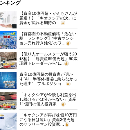
ンキング
【資産10億円超・かんちさんが
厳選！】「キオクシアの次」に
資金が流れる期待の…
【首都圏の不動産価格「危ない
駅」ランキング】“中古マンシ
ョン売れ行き鈍化”のワ…
【億り人オールスターが狙う20
銘柄】「総資産69億円超」90歳
現役トレーダーから“1…
資産10億円超の投資家が明か
す“AI・半導体相場に乗らなかっ
た理由” フルポジショ…
「キオクシアが今後も利益を出
し続けるかは分からない」資産
11億円の個人投資家…
「キオクシアが再び株価10万円
になる日は遠い」資産3億円超
のサラリーマン投資家…