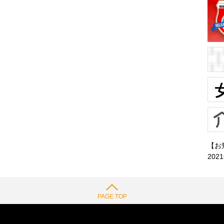
【お
202
PAGE TOP