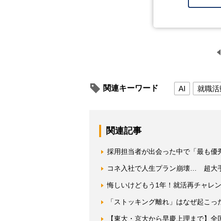
関連キーワード
AI
就職活
関連記事
採用担当者が出会った中で「最も優
コネ入社で人生プラン崩壊… 超大
悔しいけどもう1年！就活再チャレ
「ストッキング離れ」はなぜ起こっ
【東大・京大から早慶上理まで】全