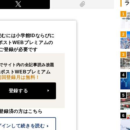
ラ
1
2
読むには小学館IDならびに
ポストWEBプレミアムの
ご登録が必要です
3
でサイト内の全記事読み放題
ポストWEBプレミアム
4
初回登録月は無料！
登録する
5
登録済の方はこちら
6
グインして続きを読む