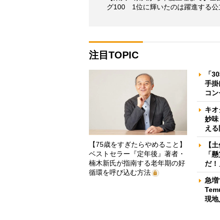
グ100 1位に輝いたのは躍進する
注目TOPIC
「3
手掛
コン
キオ
妙味
える
【75歳をすぎたらやめること】
【土
ベストセラー『定年後』著者・
「懸
楠木新氏が指南する老年期の好
だ！
循環を呼び込む方法
急増
Te
現地