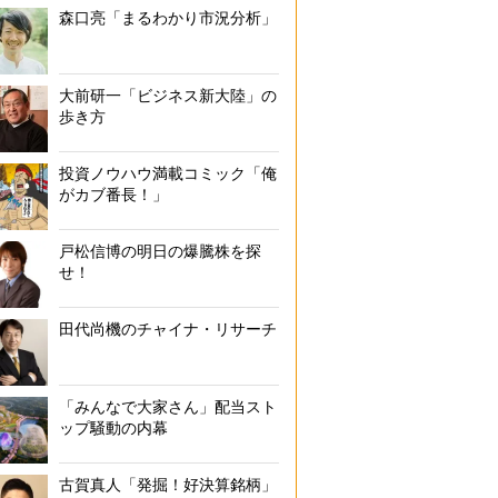
森口亮「まるわかり市況分析」
大前研一「ビジネス新大陸」の
歩き方
投資ノウハウ満載コミック「俺
がカブ番長！」
戸松信博の明日の爆騰株を探
せ！
田代尚機のチャイナ・リサーチ
「みんなで大家さん」配当スト
ップ騒動の内幕
古賀真人「発掘！好決算銘柄」