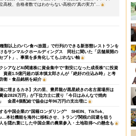
公立高校、合格者数ではわからない高校の“真の実力”…
0種類以上のパン食べ放題」で行列のできる新形態レストランを
けるサンマルクホールディングス 同社に聞いた「店舗展開の
セプト」、事業を多角化してもぶれない軸
クシアなどAI関連株に資金集中で“割安になった成長株”に投資
 資産1.5億円超の坂本慎太郎さんが「絶好の仕込み時」と考
防衛・食品銘柄を紹介
俵に埋まるカネ】大の里、豊昇龍が黒星続きの名古屋場所は
賞金2826万円」が下位力士に渡り「今日はみんなで焼肉
」 金星4個配給で協会は年96万円の支出増に
する中国企業の“国籍ロンダリング” SHEIN、TikTok、
mu…本社機能を海外に移転させ、トランプ関税の回避を狙う
人を隠れ蓑にした中国企業の農業参入・土地取得への懸念も