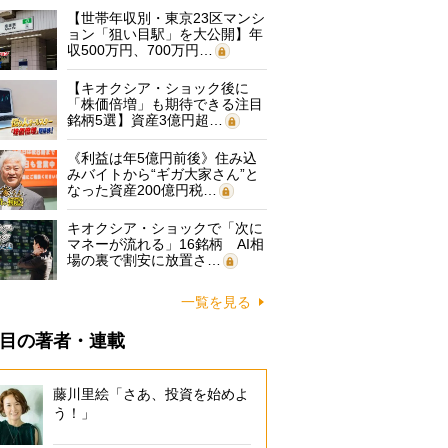
【世帯年収別・東京23区マンシ
ョン「狙い目駅」を大公開】年
収500万円、700万円…
【キオクシア・ショック後に
「株価倍増」も期待できる注目
銘柄5選】資産3億円超…
《利益は年5億円前後》住み込
みバイトから“ギガ大家さん”と
なった資産200億円税…
キオクシア・ショックで「次に
マネーが流れる」16銘柄 AI相
場の裏で割安に放置さ…
一覧を見る
目の著者・連載
藤川里絵「さあ、投資を始めよ
う！」