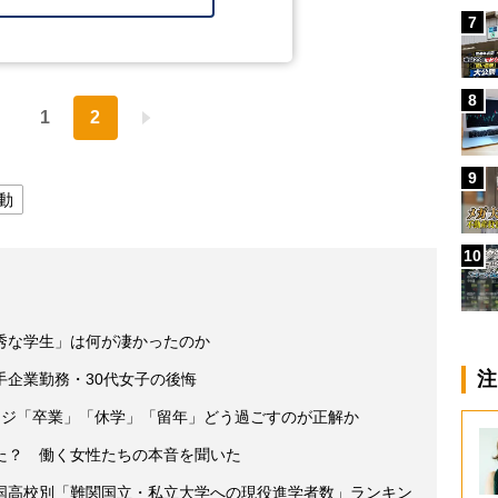
7
8
1
2
9
動
10
秀な学生」は何が凄かったのか
注
手企業勤務・30代女子の後悔
ンジ「卒業」「休学」「留年」どう過ごすのが正解か
た？ 働く女性たちの本音を聞いた
国高校別「難関国立・私立大学への現役進学者数」ランキン