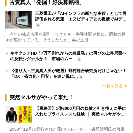
古賀真人「発掘！好決算銘柄」
三菱重工が「AIインフラの新たな主役」として再
評価される気運 エヌビディアとの提携でAIデ…
今年の株式市場を牽引してきたAI・半導体関連株に、調整の動
きが広がっている。そうしたなか、再び注目…
キオクシアHD「7万円割れからの急反発」は再びの上昇局面へ
の反転シグナルか？ 市場のムー…
《億り人・古賀真人氏が厳選》野村総合研究所だけじゃない！
「DX・省力化・円安」を追い風に…
一覧を見る
突然マルサがやって来た！
【最終回】1億6000万円の負債と引き換えに手に
入れたプライスレスな経験 ｜ 突然マルサがや…
2009年12月に発行された元FXトレーダー・磯貝清明氏の著書