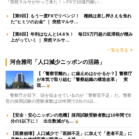
『突然マルサがやって来た！～FXで10億円稼い…
【第9回】もう一度FXでリベンジ！ 種銭は差し押さえを免れ
た”ヒミツのお金” ｜ 突然マルサ…
【第8回】年利はなんと14.6％！ 毎日5万円超の延滞税が積み
上がっていく ｜ 突然マルサ…
一覧を見る
河合雅司「人口減少ニッポンの活路」
【「警察官離れ」に歯止めはかかるか？】警察庁
が本気で取り組む「警察組織の構造改革」 実
現…
警察庁が目下、頭を悩ませているのが「警察官不足」だ。警察
官の採用試験の受験者数は10年間で2分の1以…
【安全・安心ニッポンの危機】採用試験受験者数は10年間で2
分の1以下に！ 出生数減がも…
【医療崩壊】人口減少で「医師不足」に加えて「患者不足」に