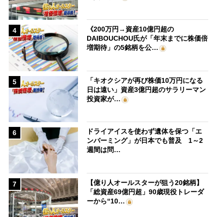
《200万円→資産10億円超の
4
DAIBOUCHOU氏が「年末までに株価倍
増期待」の5銘柄を公…
「キオクシアが再び株価10万円になる
5
日は遠い」資産3億円超のサラリーマン
投資家が…
ドライアイスを使わず遺体を保つ「エ
6
ンバーミング」が日本でも普及 1～2
週間は問…
【億り人オールスターが狙う20銘柄】
7
「総資産69億円超」90歳現役トレーダ
ーから“10…