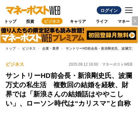
ログイン
トップ
投資
ビジネス
キャリア
ライフ
マネー
トップ
ビジネス
企業・業界
サントリーHD前会長・新浪剛史氏、波瀾万丈
ビジネス
2025.09.12 16:00
マネーポストWEB
サントリーHD前会長・新浪剛史氏、波瀾
万丈の私生活 複数回の結婚を経験、財
界では「新浪さんの結婚話はややこし
い」、ローソン時代は“カリスマ”と自称
Loaded
:
100.00%
/
Unmute