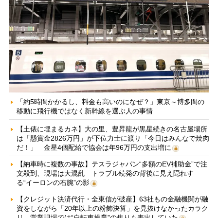
「約5時間かかるし、料金も高いのになぜ？」東京～博多間の
移動に飛行機ではなく新幹線を選ぶ人の事情
【土俵に埋まるカネ】大の里、豊昇龍が黒星続きの名古屋場所
は「懸賞金2826万円」が下位力士に渡り「今日はみんなで焼肉
だ！」 金星4個配給で協会は年96万円の支出増に
【納車時に複数の事故】テスラジャパン“多額のEV補助金”で注
文殺到、現場は大混乱 トラブル続発の背後に見え隠れす
る“イーロンの右腕”の影
【クレジット決済代行・全東信が破産】63社もの金融機関が融
資をしながら「20年以上の粉飾決算」を見抜けなかったカラク
リ 営業現場では“自転車操業”の焦りも表出していた