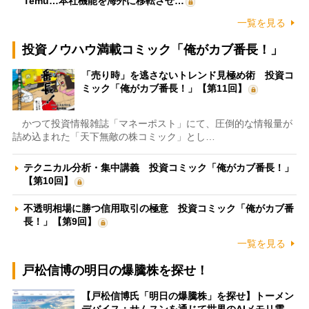
Temu…本社機能を海外に移転させ…
一覧を見る
投資ノウハウ満載コミック「俺がカブ番長！」
「売り時」を逃さないトレンド見極め術 投資コ
ミック「俺がカブ番長！」【第11回】
かつて投資情報雑誌「マネーポスト」にて、圧倒的な情報量が
詰め込まれた「天下無敵の株コミック」とし…
テクニカル分析・集中講義 投資コミック「俺がカブ番長！」
【第10回】
不透明相場に勝つ信用取引の極意 投資コミック「俺がカブ番
長！」【第9回】
一覧を見る
戸松信博の明日の爆騰株を探せ！
【戸松信博氏「明日の爆騰株」を探せ】トーメン