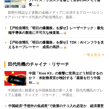
デバイス：サムスンを通じて世界のAIメモリ需
要…
新聞や雑誌など多数の金融メディアに出演するグローバルリン
クアドバイザーズ代表の戸松信博氏が、最新…
【戸松信博氏「明日の爆騰株」を探せ】レーザーテック：最先
端半導体の製造に不可欠な検査装…
【戸松信博氏「明日の爆騰株」を探せ】TDK：AIインフラを支
えるキープレーヤー 成長の再評…
一覧を見る
田代尚機のチャイナ・リサーチ
中国「Kimi K3」の衝撃に世界はどう対応するの
か？ 米財務長官が検討する「蒸留を行う中国
AI…
中国経済に精通する中国株投資の第一人者・田代尚機氏のプレ
ミアム連載「チャイナ・リサーチ」。中国企…
中国経済“予想外の低成長”で政策のテコ入れ必至か 経済運営