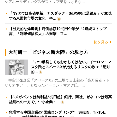
シアホールディングスがストップ安をつけるな…
「NYダウは高値更新、ナスダック・S&P500は足踏み」が意味
する米国株市場の変化 半…
【歴史的な爆騰劇】時価総額10兆円企業が「2連続ストップ
高」「制限値幅拡大」の衝撃 フ…
一覧を見る
大前研一「ビジネス新大陸」の歩き方
「いつ暴発してもおかしくはない」イーロン・マ
スク氏とスペースXが抱えるリスクの数々「絶対
的…
宇宙開発企業「スペースX」の上場で史上初の「兆万長者（ト
リリオネア）」となったイーロン・マスク氏。…
【3メガバンクは純利益5兆円超】銀行、商社、ゼネコンは最高
益続出の一方で、中小企業・…
急増する中国企業の“国籍ロンダリング” SHEIN、TikTok、