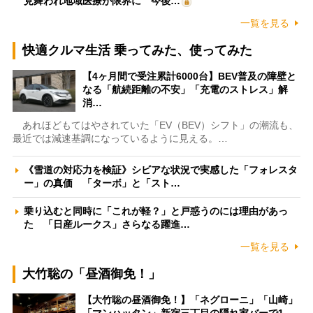
見舞われ地域医療が限界に 今後…
一覧を見る
快適クルマ生活 乗ってみた、使ってみた
【4ヶ月間で受注累計6000台】BEV普及の障壁と
なる「航続距離の不安」「充電のストレス」解
消…
あれほどもてはやされていた「EV（BEV）シフト」の潮流も、
最近では減速基調になっているように見える。…
《雪道の対応力を検証》シビアな状況で実感した「フォレスタ
ー」の真価 「ターボ」と「スト…
乗り込むと同時に「これが軽？」と戸惑うのには理由があっ
た 「日産ルークス」さらなる躍進…
一覧を見る
大竹聡の「昼酒御免！」
【大竹聡の昼酒御免！】「ネグローニ」「山崎」