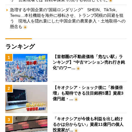
急増する中国企業の“国籍ロンダリング” SHEIN、TikTok、
Temu…本社機能を海外に移転させ、トランプ関税の回避を狙
う 現地人を隠れ蓑にした中国企業の農業参入・土地取得への
懸念も
ランキング
【首都圏の不動産価格「危ない駅」ラ
1
ンキング】“中古マンション売れ行き鈍
化”のワー…
【キオクシア・ショック後に「株価倍
2
増」も期待できる注目銘柄5選】資産3
億円超・…
「キオクシアが今後も利益を出し続け
3
るかは分からない」資産11億円の個人
投資家が…