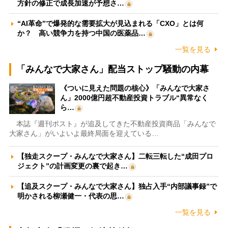
方針の修正で成長加速が予想さ…
“AI革命”で爆発的な需要拡大が見込まれる「CXO」とは何
か？ 高い競争力を持つ中国の医薬品…
一覧を見る
「みんなで大家さん」配当ストップ騒動の内幕
《ついに見えた問題の核心》「みんなで大家さ
ん」2000億円超不動産投資トラブル“異常なく
ら…
本誌『週刊ポスト』が追及してきた不動産投資商品「みんなで
大家さん」がいよいよ最終局面を迎えている…
【独走スクープ・みんなで大家さん】二転三転した“成田プロ
ジェクト”の計画変更の裏で起き…
【追及スクープ・みんなで大家さん】独占入手“内部議事録”で
明かされる柳瀬健一・代表の思…
一覧を見る