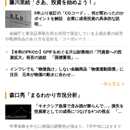
藤川里絵「さあ、投資を始めよう！」
5年ぶり改訂の「CGコード」、何が変わったのか
ポイントを解説 企業に成長投資の具体的な説
明…
金融庁と東京証券取引所が共同で策定している上場企業の経営
や取締役会のあり方を定める「コーポレート…
【令和のPKOか】GPIFをめぐる片山財務相の「円資産への投
資拡大」発言の波紋 「国債重視」…
インフレでも「物価負け」しない金融商品「物価連動国債」に
注目 元本が物価の動きに合わせ…
一覧を見る
森口亮「まるわかり市況分析」
「キオクシア急落で含み損が膨らんで…」損失を
投資家としての成長につなげる4つの視点 「…
半導体株を中心に相場の調整色が強まり、7月中旬にはキオク