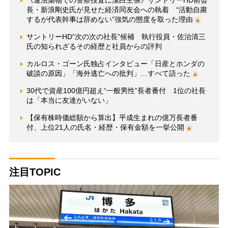
《違法薬物での警察捜査に潔白主張》サントリーHD前会
長・新浪剛史氏が見せた経済同友会への執着 “活動自粛
するが代表幹事は辞めない”強気の態度を取った理由
サントリーHD“次の次の社長”候補 執行役員・佐治清三
氏の知られざるその経歴と社員からの評判
カルロス・ゴーン氏独占インタビュー「日産とホンダの
破談の原因」「海外逃亡への批判」…すべて語った
30代で資産100億円超え“一般男性”長者番付 1位の社長
は「本当に友達がいない」
【保有株時価総額から算出】平成生まれの億万長者番
付、上位21人の氏名・経歴・保有金額を一挙公開
注目TOPIC