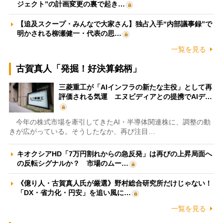
ジェクト”の計画変更の裏で起き…
【追及スクープ・みんなで大家さん】独占入手“内部議事録”で
明かされる柳瀬健一・代表の思…
一覧を見る
古賀真人「発掘！好決算銘柄」
三菱重工が「AIインフラの新たな主役」として再
評価される気運 エヌビディアとの提携でAIデ…
今年の株式市場を牽引してきたAI・半導体関連株に、調整の動
きが広がっている。そうしたなか、再び注目…
キオクシアHD「7万円割れからの急反発」は再びの上昇局面へ
の反転シグナルか？ 市場のムー…
《億り人・古賀真人氏が厳選》野村総合研究所だけじゃない！
「DX・省力化・円安」を追い風に…
一覧を見る