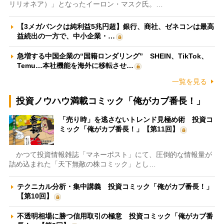
リリオネア）」となったイーロン・マスク氏。…
【3メガバンクは純利益5兆円超】銀行、商社、ゼネコンは最高
益続出の一方で、中小企業・…
急増する中国企業の“国籍ロンダリング” SHEIN、TikTok、
Temu…本社機能を海外に移転させ…
一覧を見る
投資ノウハウ満載コミック「俺がカブ番長！」
「売り時」を逃さないトレンド見極め術 投資コ
ミック「俺がカブ番長！」【第11回】
かつて投資情報雑誌「マネーポスト」にて、圧倒的な情報量が
詰め込まれた「天下無敵の株コミック」とし…
テクニカル分析・集中講義 投資コミック「俺がカブ番長！」
【第10回】
不透明相場に勝つ信用取引の極意 投資コミック「俺がカブ番