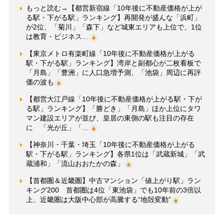
もっと読む→【都営新宿線「10年後に不動産価格が上が
る駅・下がる駅」ランキング】再開発が盛んな「浜町」
が2位、「菊川」「森下」など城東エリアも上位で、1位
は教育・ビジネス…
【東京メトロ有楽町線「10年後に不動産価格が上がる
駅・下がる駅」ランキング】湾岸と副都心が二枚看板で
「月島」「豊洲」に人口急増予測、「池袋」周辺に再評
価の波も
【都営大江戸線「10年後に不動産価格が上がる駅・下が
る駅」ランキング】「勝どき」「月島」ほか上位にタワ
マン建設エリアが並び、皇居の東側の駅も注目の存在
に 「光が丘」「…
【神奈川・千葉・埼玉「10年後に不動産価格が上がる
駅・下がる駅」ランキング】各県1位は「武蔵新城」「武
蔵浦和」「流山おおたかの森」
【首都圏＆近畿圏】中古マンション「値上がり駅」ラン
キング200 首都圏は4位「東池袋」でも10年前の3倍以
上、近畿圏は大阪中心部が高騰する“地殻変動”