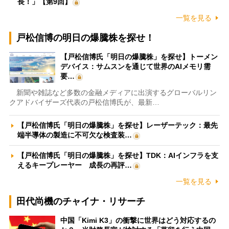
長！」【第9回】
一覧を見る
戸松信博の明日の爆騰株を探せ！
【戸松信博氏「明日の爆騰株」を探せ】トーメン
デバイス：サムスンを通じて世界のAIメモリ需
要…
新聞や雑誌など多数の金融メディアに出演するグローバルリン
クアドバイザーズ代表の戸松信博氏が、最新…
【戸松信博氏「明日の爆騰株」を探せ】レーザーテック：最先
端半導体の製造に不可欠な検査装…
【戸松信博氏「明日の爆騰株」を探せ】TDK：AIインフラを支
えるキープレーヤー 成長の再評…
一覧を見る
田代尚機のチャイナ・リサーチ
中国「Kimi K3」の衝撃に世界はどう対応するの