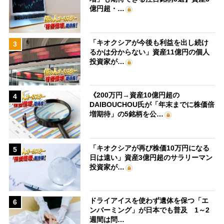
億円超・…
「キオクシアが今後も利益を出し続け
3
るかは分からない」資産11億円の個人
投資家が…
《200万円→資産10億円超の
4
DAIBOUCHOU氏が「年末までに株価倍
増期待」の5銘柄を公…
「キオクシアが再び株価10万円になる
5
日は遠い」資産3億円超のサラリーマン
投資家が…
ドライアイスを使わず遺体を保つ「エ
6
ンバーミング」が日本でも普及 1～2
週間は問…