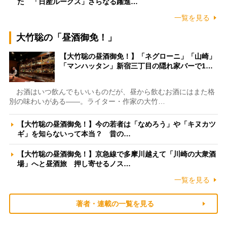
た 「日産ルークス」さらなる躍進…
一覧を見る
大竹聡の「昼酒御免！」
【大竹聡の昼酒御免！】「ネグローニ」「山崎」
「マンハッタン」新宿三丁目の隠れ家バーで1…
お酒はいつ飲んでもいいものだが、昼から飲むお酒にはまた格
別の味わいがある――。ライター・作家の大竹…
【大竹聡の昼酒御免！】今の若者は「なめろう」や「キヌカツ
ギ」を知らないって本当？ 昔の…
【大竹聡の昼酒御免！】京急線で多摩川越えて「川崎の大衆酒
場」へと昼酒旅 押し寄せるノス…
一覧を見る
著者・連載の一覧を見る