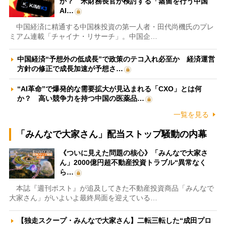
か？ 米財務長官が検討する「蒸留を行う中国
AI…
中国経済に精通する中国株投資の第一人者・田代尚機氏のプレ
ミアム連載「チャイナ・リサーチ」。中国企…
中国経済“予想外の低成長”で政策のテコ入れ必至か 経済運営
方針の修正で成長加速が予想さ…
“AI革命”で爆発的な需要拡大が見込まれる「CXO」とは何
か？ 高い競争力を持つ中国の医薬品…
一覧を見る
「みんなで大家さん」配当ストップ騒動の内幕
《ついに見えた問題の核心》「みんなで大家さ
ん」2000億円超不動産投資トラブル“異常なく
ら…
本誌『週刊ポスト』が追及してきた不動産投資商品「みんなで
大家さん」がいよいよ最終局面を迎えている…
【独走スクープ・みんなで大家さん】二転三転した“成田プロ