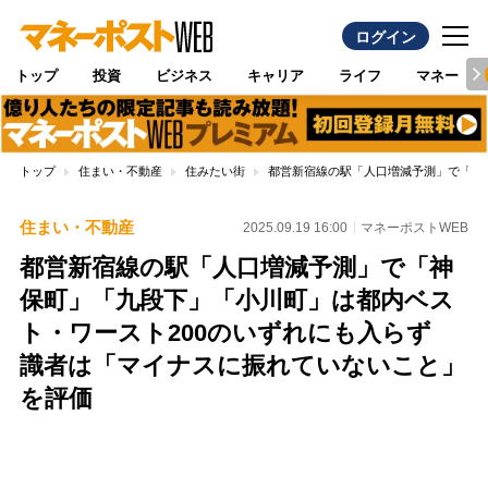
ログイン
トップ
投資
ビジネス
キャリア
ライフ
マネー
トップ
住まい・不動産
住みたい街
都営新宿線の駅「人口増減予測」で「神
住まい・不動産
2025.09.19 16:00
マネーポストWEB
都営新宿線の駅「人口増減予測」で「神
保町」「九段下」「小川町」は都内ベス
ト・ワースト200のいずれにも入らず
識者は「マイナスに振れていないこと」
を評価
Loaded
:
100.00%
/
Unmute