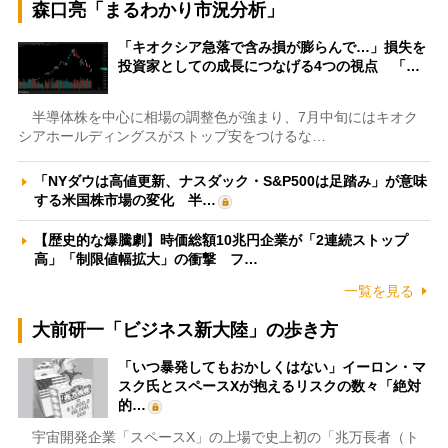
森口亮「まるわかり市況分析」
「キオクシア急落で含み損が膨らんで…」損失を
投資家としての成長につなげる4つの視点 「…
半導体株を中心に相場の調整色が強まり、7月中旬にはキオク
シアホールディングスがストップ安をつけるな…
「NYダウは高値更新、ナスダック・S&P500は足踏み」が意味
する米国株市場の変化 半…
【歴史的な爆騰劇】時価総額10兆円企業が「2連続ストップ
高」「制限値幅拡大」の衝撃 フ…
一覧を見る
大前研一「ビジネス新大陸」の歩き方
「いつ暴発してもおかしくはない」イーロン・マ
スク氏とスペースXが抱えるリスクの数々「絶対
的…
宇宙開発企業「スペースX」の上場で史上初の「兆万長者（ト