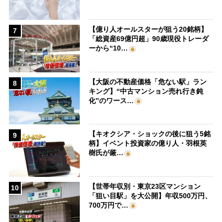
【億り人オールスターが狙う20銘柄】
7
「総資産69億円超」90歳現役トレーダ
ーから“10…
【大阪の不動産価格「危ない駅」ラン
8
キング】“中古マンション売れ行き鈍
化”のワース…
【キオクシア・ショックの後に狙う5銘
9
柄】イベント投資家の億り人・羽根英
樹氏が厳…
【世帯年収別・東京23区マンション
10
「狙い目駅」を大公開】年収500万円、
700万円で…