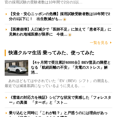
官の採用試験の受験者数は10年間で2分の1以…
【安全・安心ニッポンの危機】採用試験受験者数は10年間で2
分の1以下に！ 出生数減がも…
【医療崩壊】人口減少で「医師不足」に加えて「患者不足」に
見舞われ地域医療が限界に 今後…
一覧を見る
快適クルマ生活 乗ってみた、使ってみた
【4ヶ月間で受注累計6000台】BEV普及の障壁と
なる「航続距離の不安」「充電のストレス」解
消…
あれほどもてはやされていた「EV（BEV）シフト」の潮流も、
最近では減速基調になっているように見える。…
《雪道の対応力を検証》シビアな状況で実感した「フォレスタ
ー」の真価 「ターボ」と「スト…
乗り込むと同時に「これが軽？」と戸惑うのには理由があっ