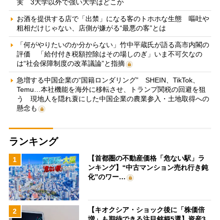
実 3大学以外で強い大学はどこか
お酒を提供する店で「出禁」になる客のトホホな生態 嘔吐や
粗相だけじゃない、店側が嫌がる“最悪の客”とは
「何がやりたいのか分からない」竹中平蔵氏が語る高市内閣の
評価 「給付付き税額控除はその場しのぎ」いま不可欠なの
は“社会保障制度の改革議論”と指摘
急増する中国企業の“国籍ロンダリング” SHEIN、TikTok、
Temu…本社機能を海外に移転させ、トランプ関税の回避を狙
う 現地人を隠れ蓑にした中国企業の農業参入・土地取得への
懸念も
ランキング
【首都圏の不動産価格「危ない駅」ラ
1
ンキング】“中古マンション売れ行き鈍
化”のワー…
【キオクシア・ショック後に「株価倍
2
増」も期待できる注目銘柄5選】資産3