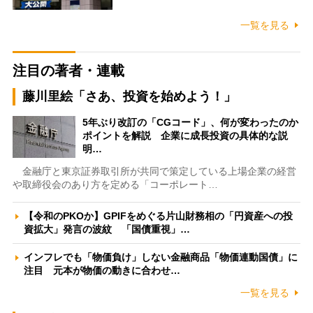
一覧を見る
注目の著者・連載
藤川里絵「さあ、投資を始めよう！」
5年ぶり改訂の「CGコード」、何が変わったのか
ポイントを解説 企業に成長投資の具体的な説
明…
金融庁と東京証券取引所が共同で策定している上場企業の経営
や取締役会のあり方を定める「コーポレート…
【令和のPKOか】GPIFをめぐる片山財務相の「円資産への投
資拡大」発言の波紋 「国債重視」…
インフレでも「物価負け」しない金融商品「物価連動国債」に
注目 元本が物価の動きに合わせ…
一覧を見る