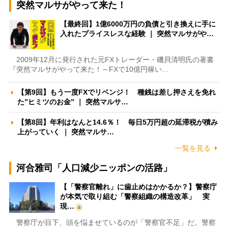
突然マルサがやって来た！
【最終回】1億6000万円の負債と引き換えに手に
入れたプライスレスな経験 ｜ 突然マルサがや…
2009年12月に発行された元FXトレーダー・磯貝清明氏の著書
『突然マルサがやって来た！～FXで10億円稼い…
【第9回】もう一度FXでリベンジ！ 種銭は差し押さえを免れ
た”ヒミツのお金” ｜ 突然マルサ…
【第8回】年利はなんと14.6％！ 毎日5万円超の延滞税が積み
上がっていく ｜ 突然マルサ…
一覧を見る
河合雅司「人口減少ニッポンの活路」
【「警察官離れ」に歯止めはかかるか？】警察庁
が本気で取り組む「警察組織の構造改革」 実
現…
警察庁が目下、頭を悩ませているのが「警察官不足」だ。警察