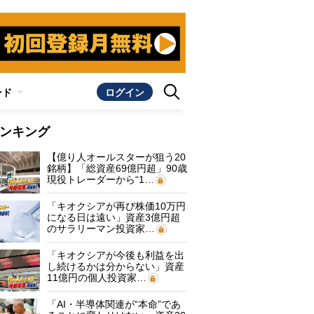
ンド
ログイン
ンキング
【億り人オールスターが狙う20
銘柄】「総資産69億円超」90歳
現役トレーダーから“1…
「キオクシアが再び株価10万円
になる日は遠い」資産3億円超
のサラリーマン投資家…
「キオクシアが今後も利益を出
し続けるかは分からない」資産
11億円の個人投資家…
「AI・半導体関連が“本命”であ