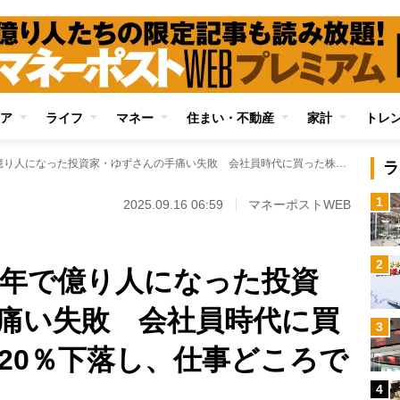
ア
ライフ
マネー
住まい・不動産
家計
トレ
元手300万円から2年で億り人になった投資家・ゆずさんの手痛い失敗 会社員時代に買った株が30分で約20％下落し、仕事どころではない事態に
ラ
1
2025.09.16 06:59
マネーポストWEB
2
ら2年で億り人になった投資
痛い失敗 会社員時代に買
3
約20％下落し、仕事どころで
4