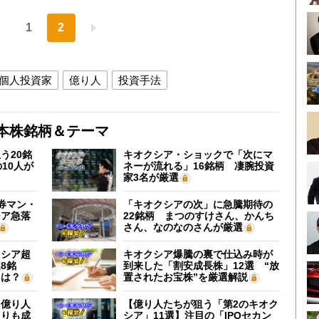
1
2
個人投資家
億り人
投資手法
本株銘柄＆テーマ
う20銘
キオクシア・ショックで「次にマ
10人が
ネーが流れる」16銘柄 凄腕投資
家3名が厳選
証券マン・
「キオクシアの次」に急騰期待の
シア急落
22銘柄 まつのすけさん、かんち
さん、なのなのさんが厳選
クシア超
キオクシア爆騰の裏で仕込み時が
8銘
到来した「割安成長株」12選 “放
”は？
置されたお宝株”を厳選解説
】億り人
【億り人たちが狙う「第2のキオク
よりも成
シア」11選】注目の「IPOセカン