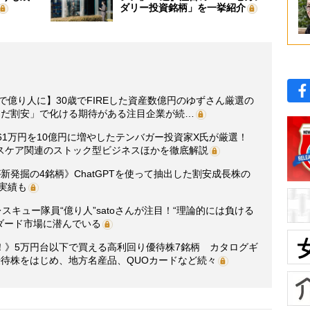
ダリー投資銘柄」を一挙紹介
で億り人に】30歳でFIREした資産数億円のゆずさん厳選の
まだ割安」で化ける期待がある注目企業が続…
61万円を10億円に増やしたテンバガー投資家X氏が厳選！
スケア関連のストック型ビジネスほかを徹底解説
新発掘の4銘柄》ChatGPTを使って抽出した割安成長株の
の実績も
スキュー隊員“億り人”satoさんが注目！“理論的には負ける
ダード市場に潜んでいる
！》5万円台以下で買える高利回り優待株7銘柄 カタログギ
優待株をはじめ、地方名産品、QUOカードなど続々