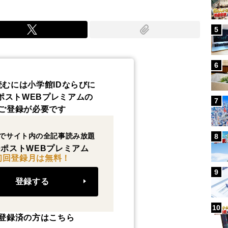
5
6
読むには小学館IDならびに
ポストWEBプレミアムの
7
ご登録が必要です
でサイト内の全記事読み放題
8
ポストWEBプレミアム
初回登録月は無料！
9
登録する
10
登録済の方はこちら