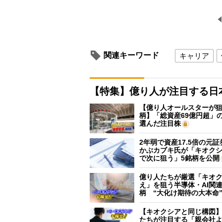
関連キーワード
キャリア
【特集】億り人が注目する日
【億り人オールスターが狙
柄】「総資産69億円超」の
選んだ注目株
2年弱で資産17.5倍の元
かぶカブキ氏が「キオク
で次に狙う」5銘柄を公開
億り人たちが厳選「キオ
え」を狙う半導体・AI関連
柄 “大化け期待の大本命
【キオクシアと同じ構図
たちが注目する「親会社