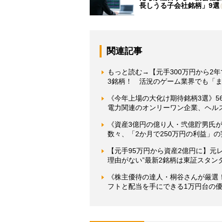
長しうる子会社銘柄」9選
関連記事
もっと読む→【元手300万円から2年
3銘柄！ 活況のゲーム業界でも「
《今年上場の大化け期待銘柄3選》5
電力関連のオンリーワン企業、ヘル
《資産3億円の億り人・弐億貯男氏が
数々、「2か月で250万円の利益」
【元手95万円から資産2億円に】元レ
理由がない”最新2銘柄は東証スタン
《株主優待の達人・桐谷さんが厳選
フトと配当を手にできる1万円台の