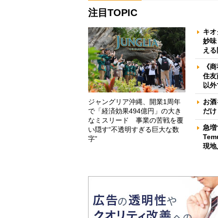
注目TOPIC
キオ
妙味
える
《商
住友
以外
ジャングリア沖縄、開業1周年
お酒
で「経済効果494億円」の大き
だけ
なミスリード 事業の苦戦を覆
急増
い隠す“不透明すぎる巨大な数
Te
字”
現地