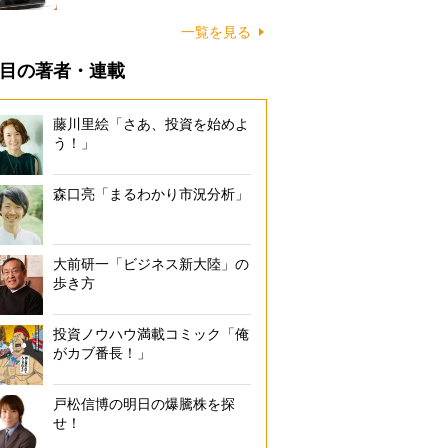
一覧を見る
目の著者・連載
藤川里絵「さあ、投資を始めよ
う！」
森口亮「まるわかり市況分析」
大前研一「ビジネス新大陸」の
歩き方
投資ノウハウ満載コミック「俺
がカブ番長！」
戸松信博の明日の爆騰株を探
せ！