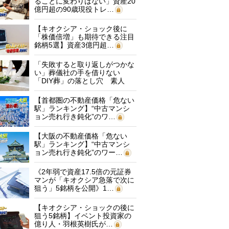
ることに変わりはない」資産20
億円超の90歳現役トレ…
【キオクシア・ショック後に
「株価倍増」も期待できる注目
銘柄5選】資産3億円超…
「失敗すると取り返しがつかな
い」葬儀社の手を借りない
「DIY葬」の落とし穴 素人
に…
【首都圏の不動産価格「危ない
駅」ランキング】“中古マンシ
ョン売れ行き鈍化”のワ…
【大阪の不動産価格「危ない
駅」ランキング】“中古マンシ
ョン売れ行き鈍化”のワー…
《2年弱で資産17.5倍の元証券
マンが「キオクシア急落で次に
狙う」5銘柄を公開》1…
【キオクシア・ショックの後に
狙う5銘柄】イベント投資家の
億り人・羽根英樹氏が…