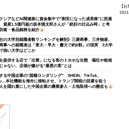
【お
202
クシアなどAI関連株に資金集中で“割安になった成長株”に投資
 資産1.5億円超の坂本慎太郎さんが「絶好の仕込み時」と考
防衛・食品銘柄を紹介
社の大学別就職者数ランキングを解剖》三菱商事、三井物産、
商事への就職者は「東大・早大・慶大で約6割」の現実 3大学
で強い大学はどこか
を提供する店で「出禁」になる客のトホホな生態 嘔吐や粗相
じゃない、店側が嫌がる“最悪の客”とは
する中国企業の“国籍ロンダリング” SHEIN、TikTok、
mu…本社機能を海外に移転させ、トランプ関税の回避を狙う
人を隠れ蓑にした中国企業の農業参入・土地取得への懸念も