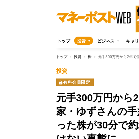
トップ
投資
ビジネス
キャリ
トップ
投資
株
投資
有料会員限定
元手300万円か
家・ゆずさんの手
った株が30分で
はない事態に