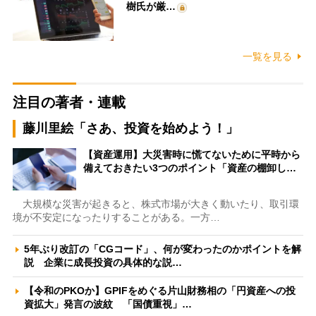
樹氏が厳…
一覧を見る
注目の著者・連載
藤川里絵「さあ、投資を始めよう！」
【資産運用】大災害時に慌てないために平時から
備えておきたい3つのポイント「資産の棚卸し…
大規模な災害が起きると、株式市場が大きく動いたり、取引環
境が不安定になったりすることがある。一方…
5年ぶり改訂の「CGコード」、何が変わったのかポイントを解
説 企業に成長投資の具体的な説…
【令和のPKOか】GPIFをめぐる片山財務相の「円資産への投
資拡大」発言の波紋 「国債重視」…