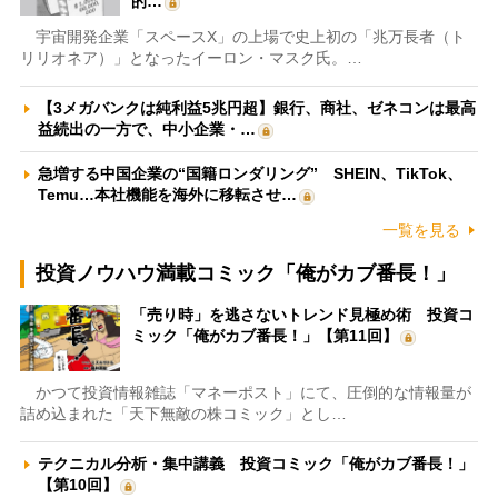
的…
宇宙開発企業「スペースX」の上場で史上初の「兆万長者（ト
リリオネア）」となったイーロン・マスク氏。…
【3メガバンクは純利益5兆円超】銀行、商社、ゼネコンは最高
益続出の一方で、中小企業・…
急増する中国企業の“国籍ロンダリング” SHEIN、TikTok、
Temu…本社機能を海外に移転させ…
一覧を見る
投資ノウハウ満載コミック「俺がカブ番長！」
「売り時」を逃さないトレンド見極め術 投資コ
ミック「俺がカブ番長！」【第11回】
かつて投資情報雑誌「マネーポスト」にて、圧倒的な情報量が
詰め込まれた「天下無敵の株コミック」とし…
テクニカル分析・集中講義 投資コミック「俺がカブ番長！」
【第10回】