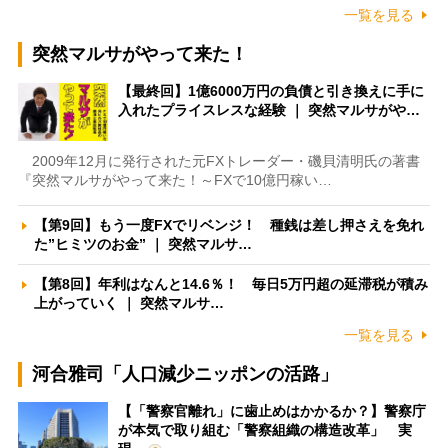
一覧を見る
突然マルサがやって来た！
【最終回】1億6000万円の負債と引き換えに手に
入れたプライスレスな経験 ｜ 突然マルサがや…
2009年12月に発行された元FXトレーダー・磯貝清明氏の著書
『突然マルサがやって来た！～FXで10億円稼い…
【第9回】もう一度FXでリベンジ！ 種銭は差し押さえを免れ
た”ヒミツのお金” ｜ 突然マルサ…
【第8回】年利はなんと14.6％！ 毎日5万円超の延滞税が積み
上がっていく ｜ 突然マルサ…
一覧を見る
河合雅司「人口減少ニッポンの活路」
【「警察官離れ」に歯止めはかかるか？】警察庁
が本気で取り組む「警察組織の構造改革」 実