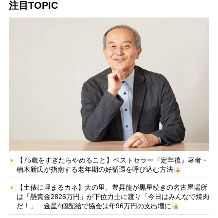
注目TOPIC
【75歳をすぎたらやめること】ベストセラー『定年後』著者・
楠木新氏が指南する老年期の好循環を呼び込む方法
【土俵に埋まるカネ】大の里、豊昇龍が黒星続きの名古屋場所
は「懸賞金2826万円」が下位力士に渡り「今日はみんなで焼肉
だ！」 金星4個配給で協会は年96万円の支出増に