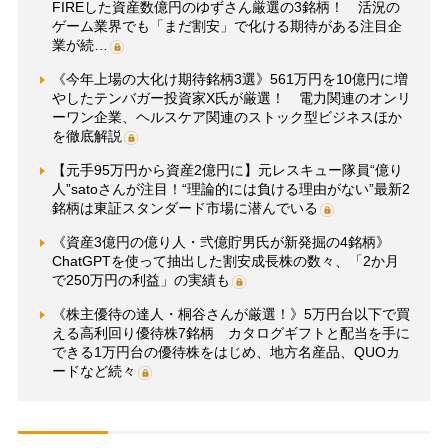
FIREした資産数億円のゆずさん厳選の3銘柄！ 活況の
ゲーム業界でも「まだ割安」で化ける期待がある注目企
業が続…
《今年上場の大化け期待銘柄3選》561万円を10億円に増
やしたテンバガー投資家X氏が厳選！ 電力関連のオンリ
ーワン企業、ヘルスケア関連のストック型ビジネスほか
を徹底解説
【元手95万円から資産2億円に】元レスキュー隊員“億り
人”satoさんが注目！“理論的には負ける理由がない”最新2
銘柄は東証スタンダード市場に潜んでいる
《資産3億円の億り人・弐億貯男氏が新発掘の4銘柄》
ChatGPTを使って抽出した割安成長株の数々、「2か月
で250万円の利益」の実績も
《株主優待の達人・桐谷さんが厳選！》5万円台以下で買
える高利回り優待株7銘柄 カタログギフトと配当を手に
できる1万円台の優待株をはじめ、地方名産品、QUOカ
ードなど続々