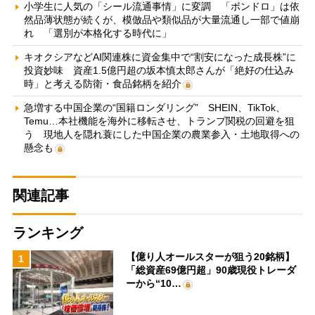
小学生に人気の「シール流通事情」に変調 「ボンドロ」は依
然品薄状態が続くが、模倣品や類似品が大量流通し一部で値崩
れ 「選別が本格化する時代に」
キオクシアなどAI関連株に資金集中で“割安になった成長株”に
投資妙味 資産1.5億円超の坂本慎太郎さんが「絶好の仕込み
時」と考える防衛・食品銘柄を紹介
急増する中国企業の“国籍ロンダリング” SHEIN、TikTok、
Temu…本社機能を海外に移転させ、トランプ関税の回避を狙
う 現地人を隠れ蓑にした中国企業の農業参入・土地取得への
懸念も
関連記事
ランキング
【億り人オールスターが狙う20銘柄】
1
「総資産69億円超」90歳現役トレーダ
ーから“10…