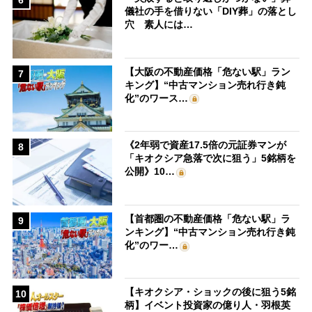
6
儀社の手を借りない「DIY葬」の落とし
穴 素人には…
【大阪の不動産価格「危ない駅」ラン
7
キング】“中古マンション売れ行き鈍
化”のワース…
《2年弱で資産17.5倍の元証券マンが
8
「キオクシア急落で次に狙う」5銘柄を
公開》10…
【首都圏の不動産価格「危ない駅」ラ
9
ンキング】“中古マンション売れ行き鈍
化”のワー…
【キオクシア・ショックの後に狙う5銘
10
柄】イベント投資家の億り人・羽根英