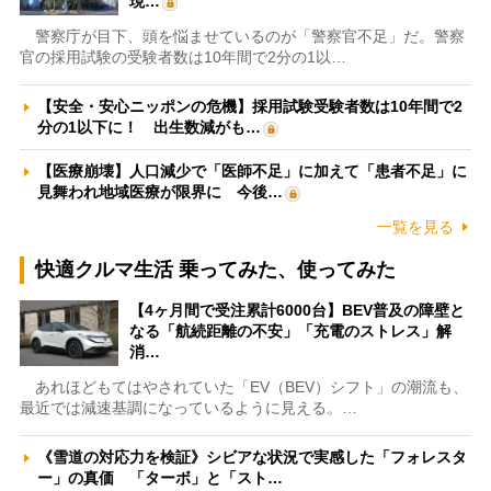
現…
警察庁が目下、頭を悩ませているのが「警察官不足」だ。警察
官の採用試験の受験者数は10年間で2分の1以…
【安全・安心ニッポンの危機】採用試験受験者数は10年間で2
分の1以下に！ 出生数減がも…
【医療崩壊】人口減少で「医師不足」に加えて「患者不足」に
見舞われ地域医療が限界に 今後…
一覧を見る
快適クルマ生活 乗ってみた、使ってみた
【4ヶ月間で受注累計6000台】BEV普及の障壁と
なる「航続距離の不安」「充電のストレス」解
消…
あれほどもてはやされていた「EV（BEV）シフト」の潮流も、
最近では減速基調になっているように見える。…
《雪道の対応力を検証》シビアな状況で実感した「フォレスタ
ー」の真価 「ターボ」と「スト…