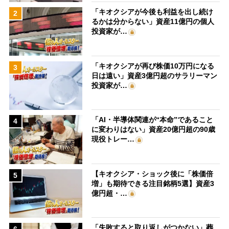
「キオクシアが今後も利益を出し続け
2
るかは分からない」資産11億円の個人
投資家が…
「キオクシアが再び株価10万円になる
3
日は遠い」資産3億円超のサラリーマン
投資家が…
「AI・半導体関連が“本命”であること
4
に変わりはない」資産20億円超の90歳
現役トレー…
【キオクシア・ショック後に「株価倍
5
増」も期待できる注目銘柄5選】資産3
億円超・…
「失敗すると取り返しがつかない」葬