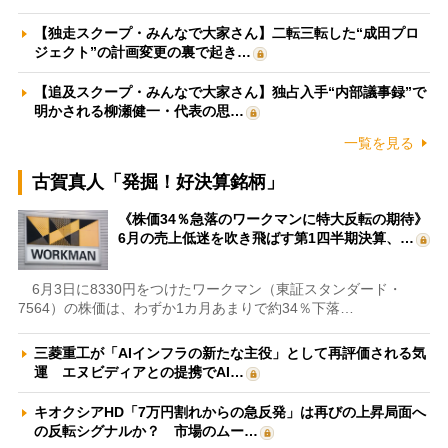
【独走スクープ・みんなで大家さん】二転三転した“成田プロ
ジェクト”の計画変更の裏で起き…
【追及スクープ・みんなで大家さん】独占入手“内部議事録”で
明かされる柳瀬健一・代表の思…
一覧を見る
古賀真人「発掘！好決算銘柄」
《株価34％急落のワークマンに特大反転の期待》
6月の売上低迷を吹き飛ばす第1四半期決算、…
6月3日に8330円をつけたワークマン（東証スタンダード・
7564）の株価は、わずか1カ月あまりで約34％下落…
三菱重工が「AIインフラの新たな主役」として再評価される気
運 エヌビディアとの提携でAI…
キオクシアHD「7万円割れからの急反発」は再びの上昇局面へ
の反転シグナルか？ 市場のムー…