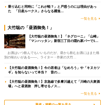
乗り込むと同時に「これが軽？」と戸惑うのには理由があっ
た 「日産ルークス」さらなる躍進…
一覧を見る
大竹聡の「昼酒御免！」
【大竹聡の昼酒御免！】「ネグローニ」「山崎」
「マンハッタン」新宿三丁目の隠れ家バーで1…
お酒はいつ飲んでもいいものだが、昼から飲むお酒にはまた格
別の味わいがある――。ライター・作家の大竹…
【大竹聡の昼酒御免！】今の若者は「なめろう」や「キヌカツ
ギ」を知らないって本当？ 昔の…
【大竹聡の昼酒御免！】京急線で多摩川越えて「川崎の大衆酒
場」へと昼酒旅 押し寄せるノス…
一覧を見る
著者・連載の一覧を見る