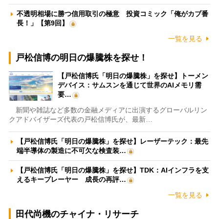
不透明相場に勝つ信用取引の極意 投資コミック「俺がカブ番
長！」【第9回】
一覧を見る
戸松信博の明日の爆騰株を探せ！
【戸松信博氏「明日の爆騰株」を探せ】トーメン
デバイス：サムスンを通じて世界のAIメモリ需
要…
新聞や雑誌など多数の金融メディアに出演するグローバルリン
クアドバイザーズ代表の戸松信博氏が、最新…
【戸松信博氏「明日の爆騰株」を探せ】レーザーテック：最先
端半導体の製造に不可欠な検査装…
【戸松信博氏「明日の爆騰株」を探せ】TDK：AIインフラを支
えるキープレーヤー 成長の再評…
一覧を見る
田代尚機のチャイナ・リサーチ