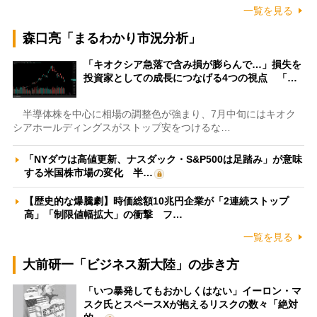
一覧を見る
森口亮「まるわかり市況分析」
「キオクシア急落で含み損が膨らんで…」損失を
投資家としての成長につなげる4つの視点 「…
半導体株を中心に相場の調整色が強まり、7月中旬にはキオク
シアホールディングスがストップ安をつけるな…
「NYダウは高値更新、ナスダック・S&P500は足踏み」が意味
する米国株市場の変化 半…
【歴史的な爆騰劇】時価総額10兆円企業が「2連続ストップ
高」「制限値幅拡大」の衝撃 フ…
一覧を見る
大前研一「ビジネス新大陸」の歩き方
「いつ暴発してもおかしくはない」イーロン・マ
スク氏とスペースXが抱えるリスクの数々「絶対