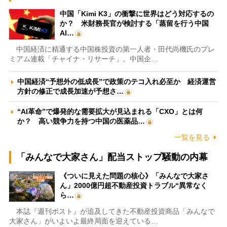
中国「Kimi K3」の衝撃に世界はどう対応するの
か？ 米財務長官が検討する「蒸留を行う中国
AI…
中国経済に精通する中国株投資の第一人者・田代尚機氏のプレ
ミアム連載「チャイナ・リサーチ」。中国企…
中国経済“予想外の低成長”で政策のテコ入れ必至か 経済運営
方針の修正で成長加速が予想さ…
“AI革命”で爆発的な需要拡大が見込まれる「CXO」とは何
か？ 高い競争力を持つ中国の医薬品…
一覧を見る
「みんなで大家さん」配当ストップ騒動の内幕
《ついに見えた問題の核心》「みんなで大家さ
ん」2000億円超不動産投資トラブル“異常なく
ら…
本誌『週刊ポスト』が追及してきた不動産投資商品「みんなで
大家さん」がいよいよ最終局面を迎えている…