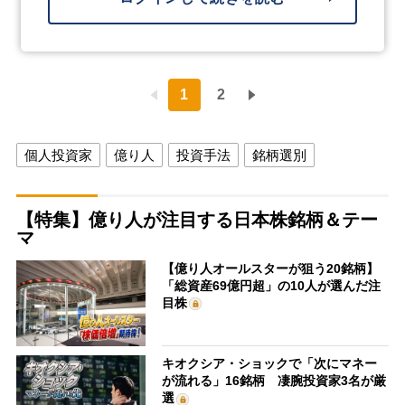
1
2
個人投資家
億り人
投資手法
銘柄選別
【特集】億り人が注目する日本株銘柄＆テー
マ
【億り人オールスターが狙う20銘柄】
「総資産69億円超」の10人が選んだ注
目株
キオクシア・ショックで「次にマネー
が流れる」16銘柄 凄腕投資家3名が厳
選