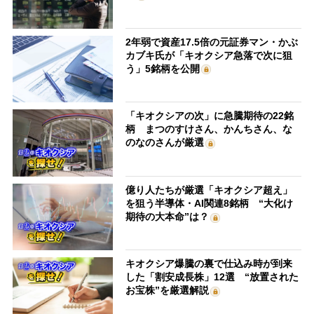
2年弱で資産17.5倍の元証券マン・かぶ
カブキ氏が「キオクシア急落で次に狙
う」5銘柄を公開
「キオクシアの次」に急騰期待の22銘
柄 まつのすけさん、かんちさん、な
のなのさんが厳選
億り人たちが厳選「キオクシア超え」
を狙う半導体・AI関連8銘柄 “大化け
期待の大本命”は？
キオクシア爆騰の裏で仕込み時が到来
した「割安成長株」12選 “放置された
お宝株”を厳選解説