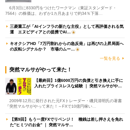
6月3日に8330円をつけたワークマン（東証スタンダード・
7564）の株価は、わずか1カ月あまりで約34％下落…
三菱重工が「AIインフラの新たな主役」として再評価される気
運 エヌビディアとの提携でAI…
キオクシアHD「7万円割れからの急反発」は再びの上昇局面へ
の反転シグナルか？ 市場のムー…
一覧を見る
突然マルサがやって来た！
【最終回】1億6000万円の負債と引き換えに手に
入れたプライスレスな経験 ｜ 突然マルサがや…
2009年12月に発行された元FXトレーダー・磯貝清明氏の著書
『突然マルサがやって来た！～FXで10億円稼い…
【第9回】もう一度FXでリベンジ！ 種銭は差し押さえを免れ
た”ヒミツのお金” ｜ 突然マルサ…