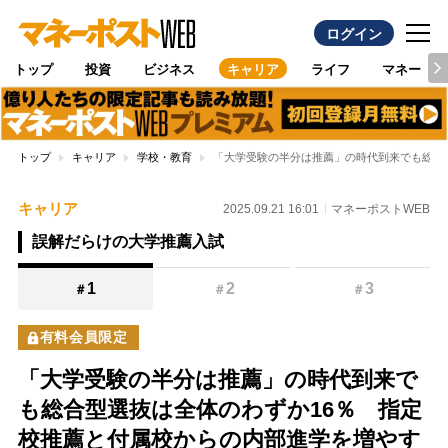
ログイン
トップ
投資
ビジネス
キャリア
ライフ
マネー
トップ
キャリア
学校・教育
「大学受験の半分は推薦」の時代到来でも総合
キャリア
2025.09.21 16:01
マネーポストWEB
誤解だらけの大学推薦入試
1
2
3
＃
＃
＃
有料会員限定
「大学受験の半分は推薦」の時代到来で
も総合型選抜は全体のわずか16％ 指定
校推薦と付属校からの内部進学を増やす