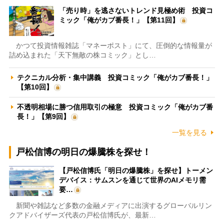
「売り時」を逃さないトレンド見極め術 投資コ
ミック「俺がカブ番長！」【第11回】
かつて投資情報雑誌「マネーポスト」にて、圧倒的な情報量が
詰め込まれた「天下無敵の株コミック」とし…
テクニカル分析・集中講義 投資コミック「俺がカブ番長！」
【第10回】
不透明相場に勝つ信用取引の極意 投資コミック「俺がカブ番
長！」【第9回】
一覧を見る
戸松信博の明日の爆騰株を探せ！
【戸松信博氏「明日の爆騰株」を探せ】トーメン
デバイス：サムスンを通じて世界のAIメモリ需
要…
新聞や雑誌など多数の金融メディアに出演するグローバルリン
クアドバイザーズ代表の戸松信博氏が、最新…