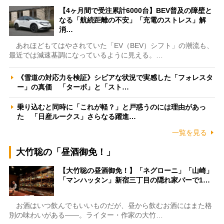
【4ヶ月間で受注累計6000台】BEV普及の障壁と
なる「航続距離の不安」「充電のストレス」解
消…
あれほどもてはやされていた「EV（BEV）シフト」の潮流も、
最近では減速基調になっているように見える。…
《雪道の対応力を検証》シビアな状況で実感した「フォレスタ
ー」の真価 「ターボ」と「スト…
乗り込むと同時に「これが軽？」と戸惑うのには理由があっ
た 「日産ルークス」さらなる躍進…
一覧を見る
大竹聡の「昼酒御免！」
【大竹聡の昼酒御免！】「ネグローニ」「山崎」
「マンハッタン」新宿三丁目の隠れ家バーで1…
お酒はいつ飲んでもいいものだが、昼から飲むお酒にはまた格
別の味わいがある――。ライター・作家の大竹…