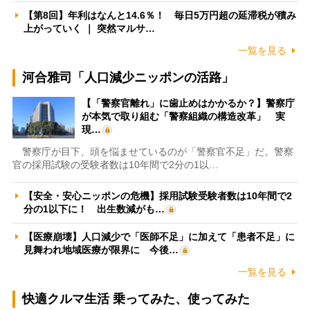
【第8回】年利はなんと14.6％！ 毎日5万円超の延滞税が積み
上がっていく ｜ 突然マルサ…
一覧を見る
河合雅司「人口減少ニッポンの活路」
【「警察官離れ」に歯止めはかかるか？】警察庁
が本気で取り組む「警察組織の構造改革」 実
現…
警察庁が目下、頭を悩ませているのが「警察官不足」だ。警察
官の採用試験の受験者数は10年間で2分の1以…
【安全・安心ニッポンの危機】採用試験受験者数は10年間で2
分の1以下に！ 出生数減がも…
【医療崩壊】人口減少で「医師不足」に加えて「患者不足」に
見舞われ地域医療が限界に 今後…
一覧を見る
快適クルマ生活 乗ってみた、使ってみた