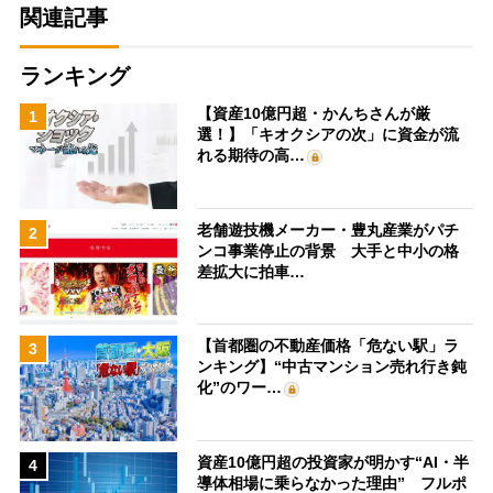
関連記事
ランキング
【資産10億円超・かんちさんが厳
1
選！】「キオクシアの次」に資金が流
れる期待の高…
老舗遊技機メーカー・豊丸産業がパチ
2
ンコ事業停止の背景 大手と中小の格
差拡大に拍車…
【首都圏の不動産価格「危ない駅」ラ
3
ンキング】“中古マンション売れ行き鈍
化”のワー…
資産10億円超の投資家が明かす“AI・半
4
導体相場に乗らなかった理由” フルポ