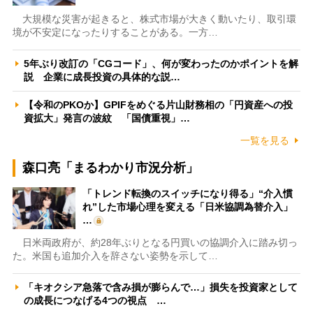
大規模な災害が起きると、株式市場が大きく動いたり、取引環
境が不安定になったりすることがある。一方…
5年ぶり改訂の「CGコード」、何が変わったのかポイントを解
説 企業に成長投資の具体的な説…
【令和のPKOか】GPIFをめぐる片山財務相の「円資産への投
資拡大」発言の波紋 「国債重視」…
一覧を見る
森口亮「まるわかり市況分析」
「トレンド転換のスイッチになり得る」“介入慣
れ”した市場心理を変える「日米協調為替介入」
…
日米両政府が、約28年ぶりとなる円買いの協調介入に踏み切っ
た。米国も追加介入を辞さない姿勢を示して…
「キオクシア急落で含み損が膨らんで…」損失を投資家として
の成長につなげる4つの視点 …