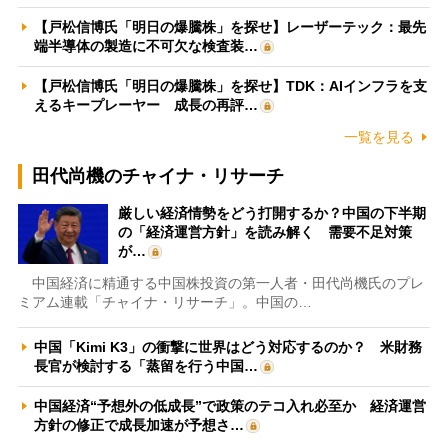
【戸松信博氏「明日の爆騰株」を探せ】レーザーテック：最先
端半導体の製造に不可欠な検査装…
【戸松信博氏「明日の爆騰株」を探せ】TDK：AIインフラを支
えるキープレーヤー 成長の再評…
一覧を見る
田代尚機のチャイナ・リサーチ
厳しい経済情勢をどう打開するか？中国の下半期
の「経済運営方針」を読み解く 需要不足対策
が…
中国経済に精通する中国株投資の第一人者・田代尚機氏のプレ
ミアム連載「チャイナ・リサーチ」。中国の…
中国「Kimi K3」の衝撃に世界はどう対応するのか？ 米財務
長官が検討する「蒸留を行う中国…
中国経済“予想外の低成長”で政策のテコ入れ必至か 経済運営
方針の修正で成長加速が予想さ…