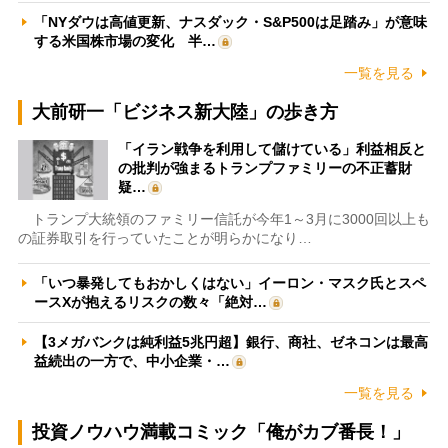
「NYダウは高値更新、ナスダック・S&P500は足踏み」が意味
する米国株市場の変化 半…
一覧を見る
大前研一「ビジネス新大陸」の歩き方
「イラン戦争を利用して儲けている」利益相反と
の批判が強まるトランプファミリーの不正蓄財
疑…
トランプ大統領のファミリー信託が今年1～3月に3000回以上も
の証券取引を行っていたことが明らかになり…
「いつ暴発してもおかしくはない」イーロン・マスク氏とスペ
ースXが抱えるリスクの数々「絶対…
【3メガバンクは純利益5兆円超】銀行、商社、ゼネコンは最高
益続出の一方で、中小企業・…
一覧を見る
投資ノウハウ満載コミック「俺がカブ番長！」