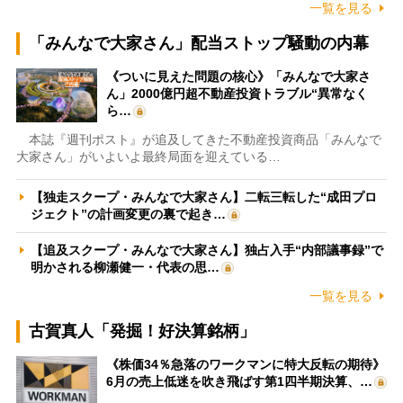
一覧を見る
「みんなで大家さん」配当ストップ騒動の内幕
《ついに見えた問題の核心》「みんなで大家さ
ん」2000億円超不動産投資トラブル“異常なく
ら…
本誌『週刊ポスト』が追及してきた不動産投資商品「みんなで
大家さん」がいよいよ最終局面を迎えている…
【独走スクープ・みんなで大家さん】二転三転した“成田プロ
ジェクト”の計画変更の裏で起き…
【追及スクープ・みんなで大家さん】独占入手“内部議事録”で
明かされる柳瀬健一・代表の思…
一覧を見る
古賀真人「発掘！好決算銘柄」
《株価34％急落のワークマンに特大反転の期待》
6月の売上低迷を吹き飛ばす第1四半期決算、…