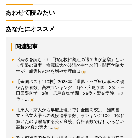
あわせて読みたい
あなたにオススメ
関連記事
《続きを読む→》「指定校推薦組の退学者が急増」とい
う衝撃の事実 推薦拡大の時流の中で名門・関西学院大
学が一般選抜の枠を増やす理由は
【全国ベスト110校】2025年「世界トップ50大学への現
役合格者数」高校ランキング 1位・広尾学園、2位・三
田国際科学、3位・広島叡智学園、26位・聖光学院、52
位・…
【東大・京大から早慶上理まで】全国高校別「難関国
立・私立大学への現役進学者数」ランキング100 1位に
輝いたのは躍進する公立高校、合格者数ではわからない
高校の“真の実力”…
指定校推薦で海外大・理系大も狙える「特色ある都立高