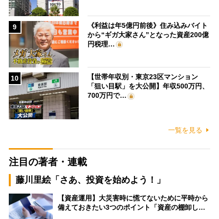
《利益は年5億円前後》住み込みバイト
9
から“ギガ大家さん”となった資産200億
円税理…
【世帯年収別・東京23区マンション
10
「狙い目駅」を大公開】年収500万円、
700万円で…
一覧を見る
注目の著者・連載
藤川里絵「さあ、投資を始めよう！」
【資産運用】大災害時に慌てないために平時から
備えておきたい3つのポイント「資産の棚卸し…