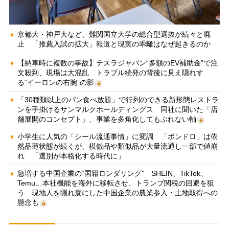
京都大・神戸大など、難関国立大学の総合型選抜が続々と廃
止 「推薦入試の拡大」報道と現実の乖離はなぜ起きるのか
【納車時に複数の事故】テスラジャパン“多額のEV補助金”で注
文殺到、現場は大混乱 トラブル続発の背後に見え隠れす
る“イーロンの右腕”の影
「30種類以上のパン食べ放題」で行列のできる新形態レストラ
ンを手掛けるサンマルクホールディングス 同社に聞いた「店
舗展開のコンセプト」、事業を多角化してもぶれない軸
小学生に人気の「シール流通事情」に変調 「ボンドロ」は依
然品薄状態が続くが、模倣品や類似品が大量流通し一部で値崩
れ 「選別が本格化する時代に」
急増する中国企業の“国籍ロンダリング” SHEIN、TikTok、
Temu…本社機能を海外に移転させ、トランプ関税の回避を狙
う 現地人を隠れ蓑にした中国企業の農業参入・土地取得への
懸念も