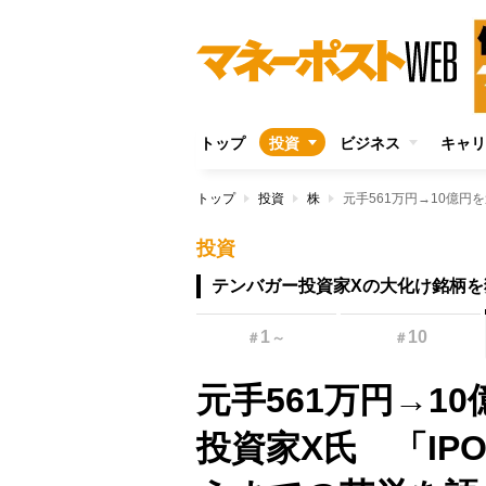
トップ
投資
ビジネス
キャリ
トップ
投資
株
投資
テンバガー投資家Xの大化け銘柄を
1
10
＃
～
＃
元手561万円→1
投資家X氏 「I