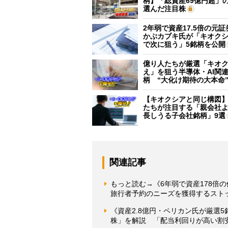
柄】「総資産69億円超」の
選んだ注目株
2年弱で資産17.5倍の元
かぶカブキ氏が「キオク
で次に狙う」5銘柄を公開
億り人たちが厳選「キオ
え」を狙う半導体・AI関連
柄 “大化け期待の大本命
【キオクシアと同じ構図
たちが注目する「親会社
長しうる子会社銘柄」9選
関連記事
もっと読む→《6年弱で資産178倍
旅行者予約のニーズを獲得するスト
《資産2.8億円・ペリカン氏が厳選
株」を解説 「配当利回りが高い割