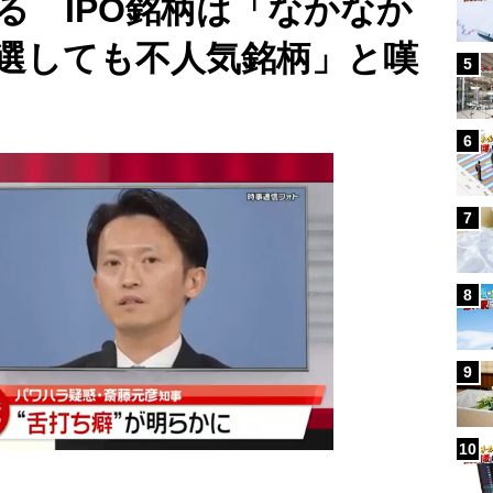
る IPO銘柄は「なかなか
選しても不人気銘柄」と嘆
5
6
7
8
9
10