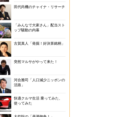
田代尚機のチャイナ・リサーチ
「みんなで大家さん」配当スト
ップ騒動の内幕
古賀真人「発掘！好決算銘柄」
突然マルサがやって来た！
河合雅司「人口減少ニッポンの
活路」
快適クルマ生活 乗ってみた、
使ってみた
大竹聡の「昼酒御免！」