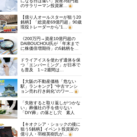
になる日は遠い」資産3億円超
のサラリーマン投資家…
【億り人オールスターが狙う20
銘柄】「総資産69億円超」90歳
現役トレーダーから“1…
《200万円→資産10億円超の
DAIBOUCHOU氏が「年末まで
に株価倍増期待」の5銘柄を…
ドライアイスを使わず遺体を保
つ「エンバーミング」が日本で
も普及 1～2週間は…
【大阪の不動産価格「危ない
駅」ランキング】“中古マンシ
ョン売れ行き鈍化”のワー…
「失敗すると取り返しがつかな
い」葬儀社の手を借りない
「DIY葬」の落とし穴 素人
に…
【キオクシア・ショックの後に
狙う5銘柄】イベント投資家の
億り人・羽根英樹氏が…