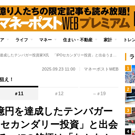
ア
ライフ
マネー
住まい・不動産
家計
トレ
元手561万円→10億円を達成したテンバガー投資家X氏 「IPOセカンダリー投資」と出会うまでの苦労を語る IPO銘柄は「なかなか当選しない」「当選しても不人気銘柄」と嘆いた日々
ラ
1
2025.09.23 11:00
マネーポストWEB
狙え！
2
11
12
19
＃
＃
～
＃
0億円を達成したテンバガー
3
POセカンダリー投資」と出会
4