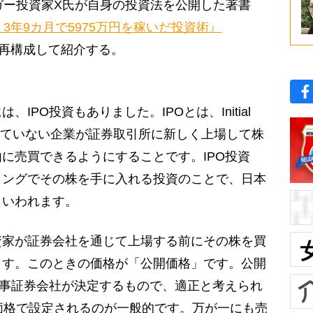
ガー投資家X氏が自身の投資法を公開した著書
3年9カ月で5975万円を稼いだ投資術』
・再構成して紹介する。
PO投資もありました。IPOとは、Initial
語で、上場していない企業が証券取引所に新しく上場して株
に売買できるようにすることです。IPO投資
ミングでその株を手に入れる投資のことで、日本
といわれます。
家が証券会社を通じて上場する前にその株を買
ます。このときの価格が「公開価格」です。公開
幹事証券会社が決定するもので、適正と考えられ
価格で設定されるのが一般的です。万が一にも売