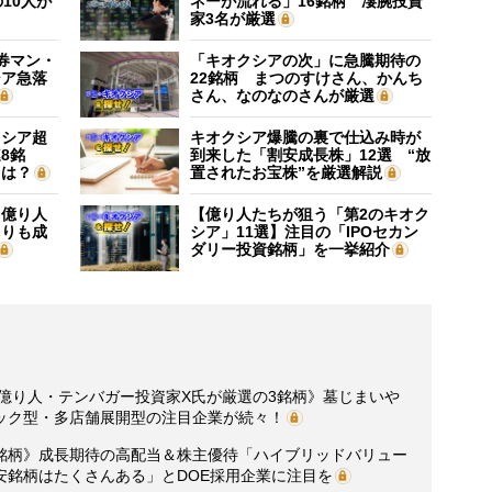
10人が
ネーが流れる」16銘柄 凄腕投資
家3名が厳選
証券マン・
「キオクシアの次」に急騰期待の
シア急落
22銘柄 まつのすけさん、かんち
さん、なのなのさんが厳選
クシア超
キオクシア爆騰の裏で仕込み時が
8銘
到来した「割安成長株」12選 “放
”は？
置されたお宝株”を厳選解説
】億り人
【億り人たちが狙う「第2のキオク
よりも成
シア」11選】注目の「IPOセカン
ダリー投資銘柄」を一挙紹介
の億り人・テンバガー投資家X氏が厳選の3銘柄》墓じまいや
ック型・多店舗展開型の注目企業が続々！
5銘柄》成長期待の高配当＆株主優待「ハイブリッドバリュー
安銘柄はたくさんある」とDOE採用企業に注目を