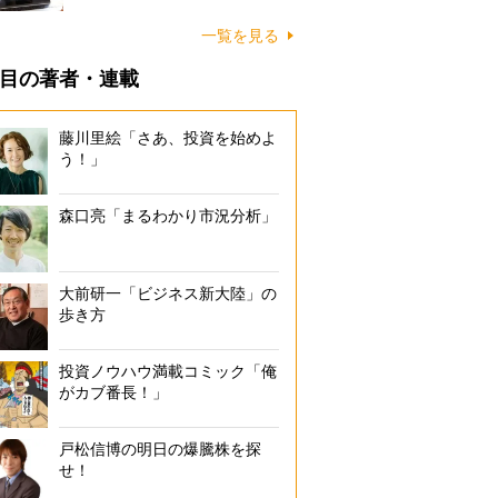
一覧を見る
目の著者・連載
藤川里絵「さあ、投資を始めよ
う！」
森口亮「まるわかり市況分析」
大前研一「ビジネス新大陸」の
歩き方
投資ノウハウ満載コミック「俺
がカブ番長！」
戸松信博の明日の爆騰株を探
せ！