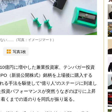
はない……（写真：イメージマート）
写真1枚
で10億円に増やした兼業投資家、テンバガー投資
IPO（新規公開株式）銘柄を上場後に購入する
ばれる手法を駆使して“億り人”のステージに到達し
た投資パフォーマンスが突然うなぎのぼりに上昇
り着くまでの道のりを同氏が振り返る。