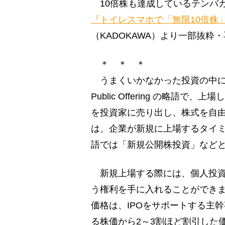
10倍株も達成しているテンバ
『トイレスマホで「無限10倍株」
（KADOKAWA）より一部抜粋
＊ ＊ ＊
うまくいかなかった投資の中には、I
Public Offering の略
を投資家に売り出し、株式を自由
は、企業が新規に上場するタイ
語では「新規公開株投資」など
新規上場する際には、個人投資
う権利を手に入れることができ
価格は、IPOをサポートする主
る株価から2～3割ほど割引した