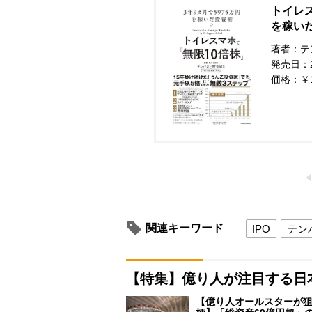
トイレス
を稼い
著者：テ
発売日：20
価格：￥
関連キーワード
IPO
テン
【特集】億り人が注目する日
【億り人オールスターが狙