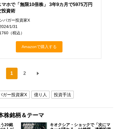
マホで「無限10倍株」 3年9カ月で5975万円
だ投資術
ンバガー投資家X
24/1/31
1760（税込）
Amazonで購入する
1
2
バガー投資家X
億り人
投資手法
本株銘柄＆テーマ
う20銘
キオクシア・ショックで「次にマ