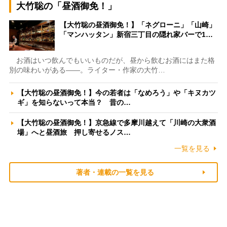
大竹聡の「昼酒御免！」
【大竹聡の昼酒御免！】「ネグローニ」「山崎」
「マンハッタン」新宿三丁目の隠れ家バーで1…
お酒はいつ飲んでもいいものだが、昼から飲むお酒にはまた格
別の味わいがある――。ライター・作家の大竹…
【大竹聡の昼酒御免！】今の若者は「なめろう」や「キヌカツ
ギ」を知らないって本当？ 昔の…
【大竹聡の昼酒御免！】京急線で多摩川越えて「川崎の大衆酒
場」へと昼酒旅 押し寄せるノス…
一覧を見る
著者・連載の一覧を見る