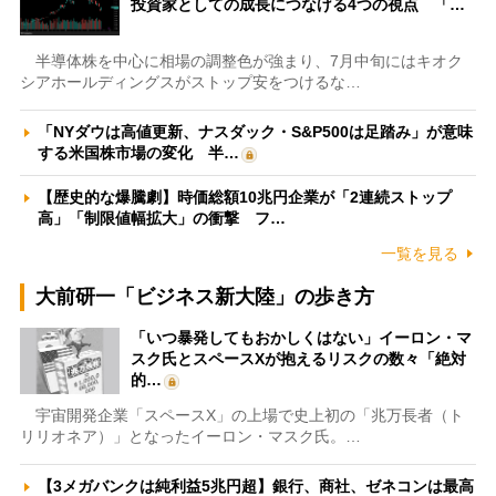
投資家としての成長につなげる4つの視点 「…
半導体株を中心に相場の調整色が強まり、7月中旬にはキオク
シアホールディングスがストップ安をつけるな…
「NYダウは高値更新、ナスダック・S&P500は足踏み」が意味
する米国株市場の変化 半…
【歴史的な爆騰劇】時価総額10兆円企業が「2連続ストップ
高」「制限値幅拡大」の衝撃 フ…
一覧を見る
大前研一「ビジネス新大陸」の歩き方
「いつ暴発してもおかしくはない」イーロン・マ
スク氏とスペースXが抱えるリスクの数々「絶対
的…
宇宙開発企業「スペースX」の上場で史上初の「兆万長者（ト
リリオネア）」となったイーロン・マスク氏。…
【3メガバンクは純利益5兆円超】銀行、商社、ゼネコンは最高