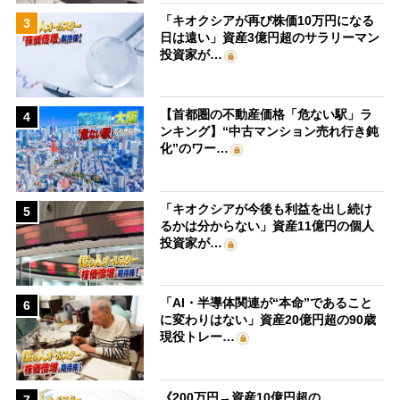
「キオクシアが再び株価10万円になる
3
日は遠い」資産3億円超のサラリーマン
投資家が…
【首都圏の不動産価格「危ない駅」ラ
4
ンキング】“中古マンション売れ行き鈍
化”のワー…
「キオクシアが今後も利益を出し続け
5
るかは分からない」資産11億円の個人
投資家が…
「AI・半導体関連が“本命”であること
6
に変わりはない」資産20億円超の90歳
現役トレー…
《200万円→資産10億円超の