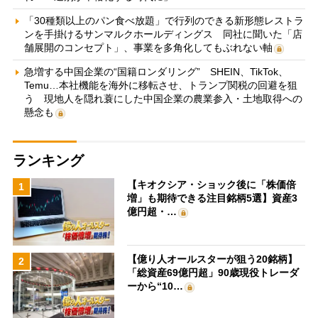
「30種類以上のパン食べ放題」で行列のできる新形態レストラ
ンを手掛けるサンマルクホールディングス 同社に聞いた「店
舗展開のコンセプト」、事業を多角化してもぶれない軸
急増する中国企業の“国籍ロンダリング” SHEIN、TikTok、
Temu…本社機能を海外に移転させ、トランプ関税の回避を狙
う 現地人を隠れ蓑にした中国企業の農業参入・土地取得への
懸念も
ランキング
【キオクシア・ショック後に「株価倍
1
増」も期待できる注目銘柄5選】資産3
億円超・…
【億り人オールスターが狙う20銘柄】
2
「総資産69億円超」90歳現役トレーダ
ーから“10…