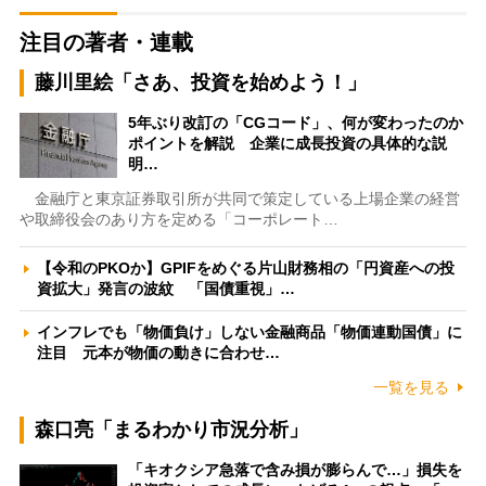
注目の著者・連載
藤川里絵「さあ、投資を始めよう！」
5年ぶり改訂の「CGコード」、何が変わったのか
ポイントを解説 企業に成長投資の具体的な説
明…
金融庁と東京証券取引所が共同で策定している上場企業の経営
や取締役会のあり方を定める「コーポレート…
【令和のPKOか】GPIFをめぐる片山財務相の「円資産への投
資拡大」発言の波紋 「国債重視」…
インフレでも「物価負け」しない金融商品「物価連動国債」に
注目 元本が物価の動きに合わせ…
一覧を見る
森口亮「まるわかり市況分析」
「キオクシア急落で含み損が膨らんで…」損失を