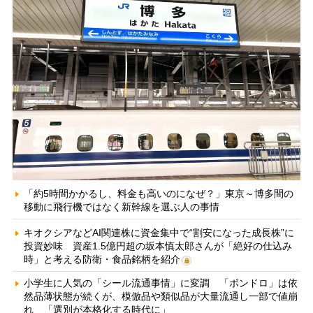
「約5時間かかるし、料金も高いのになぜ？」東京～博多間の
移動に飛行機ではなく新幹線を選ぶ人の事情
キオクシアなどAI関連株に資金集中で“割安になった成長株”に
投資妙味 資産1.5億円超の坂本慎太郎さんが「絶好の仕込み
時」と考える防衛・食品銘柄を紹介
小学生に人気の「シール流通事情」に変調 「ボンドロ」は依
然品薄状態が続くが、模倣品や類似品が大量流通し一部で値崩
れ 「選別が本格化する時代に」