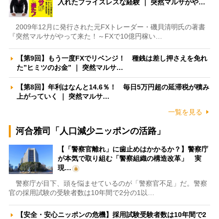
入れたプライスレスな経験 ｜ 突然マルサがや…
2009年12月に発行された元FXトレーダー・磯貝清明氏の著書
『突然マルサがやって来た！～FXで10億円稼い…
【第9回】もう一度FXでリベンジ！ 種銭は差し押さえを免れ
た”ヒミツのお金” ｜ 突然マルサ…
【第8回】年利はなんと14.6％！ 毎日5万円超の延滞税が積み
上がっていく ｜ 突然マルサ…
一覧を見る
河合雅司「人口減少ニッポンの活路」
【「警察官離れ」に歯止めはかかるか？】警察庁
が本気で取り組む「警察組織の構造改革」 実
現…
警察庁が目下、頭を悩ませているのが「警察官不足」だ。警察
官の採用試験の受験者数は10年間で2分の1以…
【安全・安心ニッポンの危機】採用試験受験者数は10年間で2