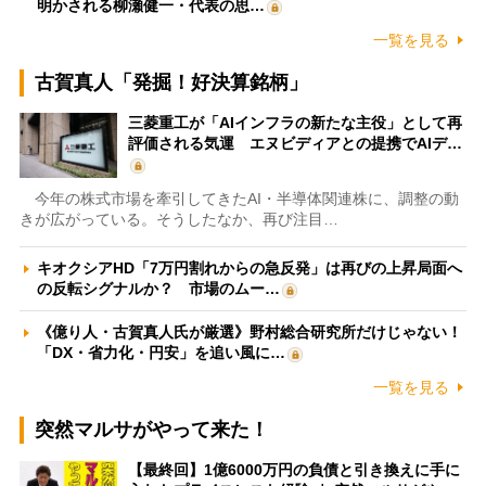
明かされる柳瀬健一・代表の思…
一覧を見る
古賀真人「発掘！好決算銘柄」
三菱重工が「AIインフラの新たな主役」として再
評価される気運 エヌビディアとの提携でAIデ…
今年の株式市場を牽引してきたAI・半導体関連株に、調整の動
きが広がっている。そうしたなか、再び注目…
キオクシアHD「7万円割れからの急反発」は再びの上昇局面へ
の反転シグナルか？ 市場のムー…
《億り人・古賀真人氏が厳選》野村総合研究所だけじゃない！
「DX・省力化・円安」を追い風に…
一覧を見る
突然マルサがやって来た！
【最終回】1億6000万円の負債と引き換えに手に