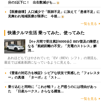
分の1以下に！ 出生数減がも…
【医療崩壊】人口減少で「医師不足」に加えて「患者不足」に
見舞われ地域医療が限界に 今後…
一覧を見る
快適クルマ生活 乗ってみた、使ってみた
【4ヶ月間で受注累計6000台】BEV普及の障壁と
なる「航続距離の不安」「充電のストレス」解
消…
あれほどもてはやされていた「EV（BEV）シフト」の潮流も、
最近では減速基調になっているように見える。…
《雪道の対応力を検証》シビアな状況で実感した「フォレスタ
ー」の真価 「ターボ」と「スト…
乗り込むと同時に「これが軽？」と戸惑うのには理由があっ
た 「日産ルークス」さらなる躍進…
一覧を見る