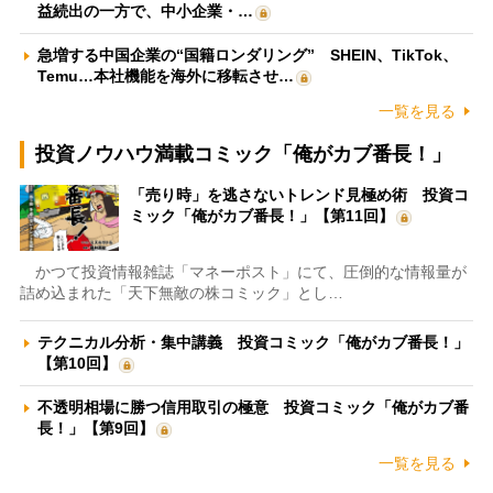
益続出の一方で、中小企業・…
急増する中国企業の“国籍ロンダリング” SHEIN、TikTok、
Temu…本社機能を海外に移転させ…
一覧を見る
投資ノウハウ満載コミック「俺がカブ番長！」
「売り時」を逃さないトレンド見極め術 投資コ
ミック「俺がカブ番長！」【第11回】
かつて投資情報雑誌「マネーポスト」にて、圧倒的な情報量が
詰め込まれた「天下無敵の株コミック」とし…
テクニカル分析・集中講義 投資コミック「俺がカブ番長！」
【第10回】
不透明相場に勝つ信用取引の極意 投資コミック「俺がカブ番
長！」【第9回】
一覧を見る