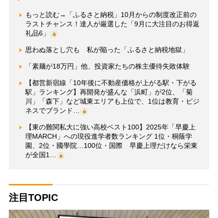
もっと読む→「ふるさと納税」10月からの制度改正前の
ラストチャンス！達人が厳選した「9月に大注目のお得返
礼品6」
思わぬ落とし穴も 私が陥った「ふるさと納税地獄」
「素麺が18万円」他、投資家たちの株主優待失敗体験
【都営新宿線「10年後に不動産価格が上がる駅・下がる
駅」ランキング】再開発が盛んな「浜町」が2位、「菊
川」「森下」など城東エリアも上位で、1位は教育・ビジ
ネスでブランド…
【東の難関私大に強い高校ベスト100】2025年「早慶上
理MARCH」への現役進学者数ランキング 1位・桐蔭学
園、2位・國學院…100位・国際 早慶上理だけなら栄東
が全国1…
注目TOPIC