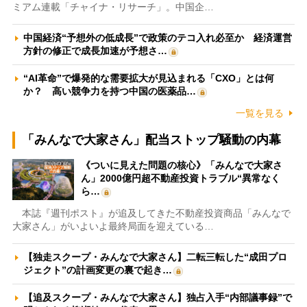
ミアム連載「チャイナ・リサーチ」。中国企…
中国経済“予想外の低成長”で政策のテコ入れ必至か 経済運営
方針の修正で成長加速が予想さ…
“AI革命”で爆発的な需要拡大が見込まれる「CXO」とは何
か？ 高い競争力を持つ中国の医薬品…
一覧を見る
「みんなで大家さん」配当ストップ騒動の内幕
《ついに見えた問題の核心》「みんなで大家さ
ん」2000億円超不動産投資トラブル“異常なく
ら…
本誌『週刊ポスト』が追及してきた不動産投資商品「みんなで
大家さん」がいよいよ最終局面を迎えている…
【独走スクープ・みんなで大家さん】二転三転した“成田プロ
ジェクト”の計画変更の裏で起き…
【追及スクープ・みんなで大家さん】独占入手“内部議事録”で