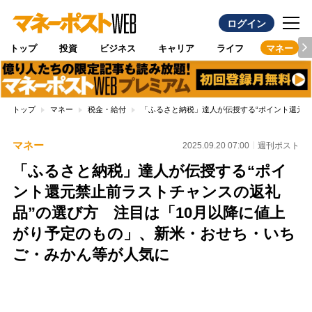
ログイン
トップ
投資
ビジネス
キャリア
ライフ
マネー
トップ
マネー
税金・給付
「ふるさと納税」達人が伝授する“ポイント還元
マネー
2025.09.20 07:00
週刊ポスト
「ふるさと納税」達人が伝授する“ポイ
ント還元禁止前ラストチャンスの返礼
品”の選び方 注目は「10月以降に値上
がり予定のもの」、新米・おせち・いち
ご・みかん等が人気に
Loaded
:
100.00%
/
Unmute