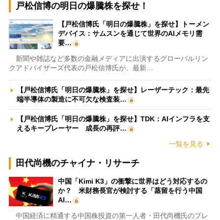
戸松信博の明日の爆騰株を探せ！
【戸松信博氏「明日の爆騰株」を探せ】トーメン
デバイス：サムスンを通じて世界のAIメモリ需
要…
新聞や雑誌など多数の金融メディアに出演するグローバルリン
クアドバイザーズ代表の戸松信博氏が、最新…
【戸松信博氏「明日の爆騰株」を探せ】レーザーテック：最先
端半導体の製造に不可欠な検査装…
【戸松信博氏「明日の爆騰株」を探せ】TDK：AIインフラを支
えるキープレーヤー 成長の再評…
一覧を見る
田代尚機のチャイナ・リサーチ
中国「Kimi K3」の衝撃に世界はどう対応するの
か？ 米財務長官が検討する「蒸留を行う中国
AI…
中国経済に精通する中国株投資の第一人者・田代尚機氏のプレ