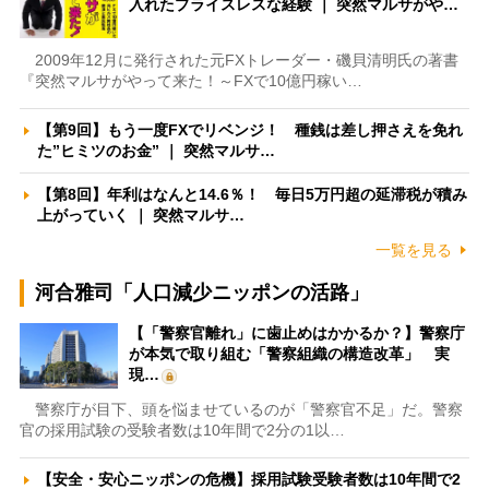
入れたプライスレスな経験 ｜ 突然マルサがや…
2009年12月に発行された元FXトレーダー・磯貝清明氏の著書
『突然マルサがやって来た！～FXで10億円稼い…
【第9回】もう一度FXでリベンジ！ 種銭は差し押さえを免れ
た”ヒミツのお金” ｜ 突然マルサ…
【第8回】年利はなんと14.6％！ 毎日5万円超の延滞税が積み
上がっていく ｜ 突然マルサ…
一覧を見る
河合雅司「人口減少ニッポンの活路」
【「警察官離れ」に歯止めはかかるか？】警察庁
が本気で取り組む「警察組織の構造改革」 実
現…
警察庁が目下、頭を悩ませているのが「警察官不足」だ。警察
官の採用試験の受験者数は10年間で2分の1以…
【安全・安心ニッポンの危機】採用試験受験者数は10年間で2