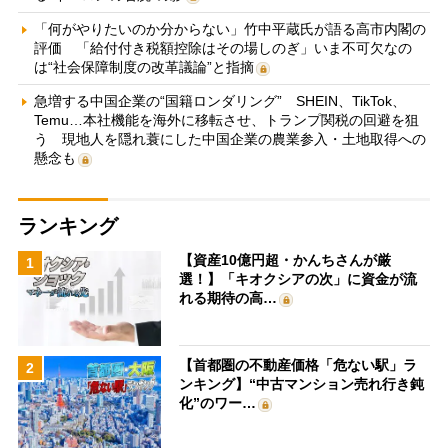
「何がやりたいのか分からない」竹中平蔵氏が語る高市内閣の
評価 「給付付き税額控除はその場しのぎ」いま不可欠なの
は“社会保障制度の改革議論”と指摘
急増する中国企業の“国籍ロンダリング” SHEIN、TikTok、
Temu…本社機能を海外に移転させ、トランプ関税の回避を狙
う 現地人を隠れ蓑にした中国企業の農業参入・土地取得への
懸念も
ランキング
【資産10億円超・かんちさんが厳
1
選！】「キオクシアの次」に資金が流
れる期待の高…
【首都圏の不動産価格「危ない駅」ラ
2
ンキング】“中古マンション売れ行き鈍
化”のワー…