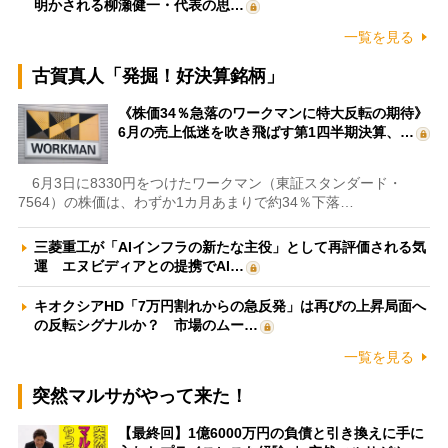
明かされる柳瀬健一・代表の思…
一覧を見る
古賀真人「発掘！好決算銘柄」
《株価34％急落のワークマンに特大反転の期待》
6月の売上低迷を吹き飛ばす第1四半期決算、…
6月3日に8330円をつけたワークマン（東証スタンダード・
7564）の株価は、わずか1カ月あまりで約34％下落…
三菱重工が「AIインフラの新たな主役」として再評価される気
運 エヌビディアとの提携でAI…
キオクシアHD「7万円割れからの急反発」は再びの上昇局面へ
の反転シグナルか？ 市場のムー…
一覧を見る
突然マルサがやって来た！
【最終回】1億6000万円の負債と引き換えに手に