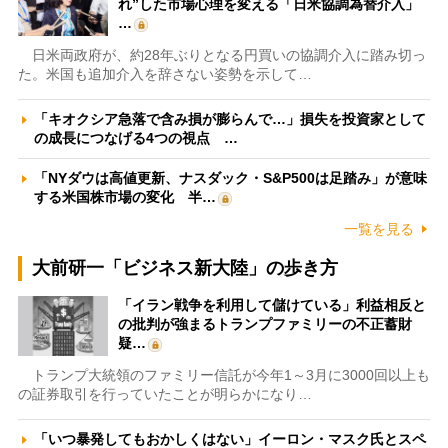
れ”した市場心理を変える「日米協調為替介入」
…
日米両政府が、約28年ぶりとなる円買いの協調介入に踏み切っ
た。米国も追加介入を辞さない姿勢を示して…
「キオクシア急落で含み損が膨らんで…」損失を投資家として
の成長につなげる4つの視点 …
「NYダウは高値更新、ナスダック・S&P500は足踏み」が意味
する米国株市場の変化 半…
一覧を見る
大前研一「ビジネス新大陸」の歩き方
「イラン戦争を利用して儲けている」利益相反と
の批判が強まるトランプファミリーの不正蓄財
疑…
トランプ大統領のファミリー信託が今年1～3月に3000回以上も
の証券取引を行っていたことが明らかになり…
「いつ暴発してもおかしくはない」イーロン・マスク氏とスペ