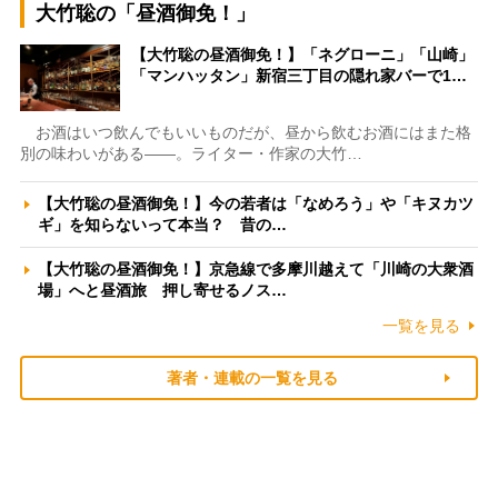
大竹聡の「昼酒御免！」
【大竹聡の昼酒御免！】「ネグローニ」「山崎」
「マンハッタン」新宿三丁目の隠れ家バーで1…
お酒はいつ飲んでもいいものだが、昼から飲むお酒にはまた格
別の味わいがある――。ライター・作家の大竹…
【大竹聡の昼酒御免！】今の若者は「なめろう」や「キヌカツ
ギ」を知らないって本当？ 昔の…
【大竹聡の昼酒御免！】京急線で多摩川越えて「川崎の大衆酒
場」へと昼酒旅 押し寄せるノス…
一覧を見る
著者・連載の一覧を見る