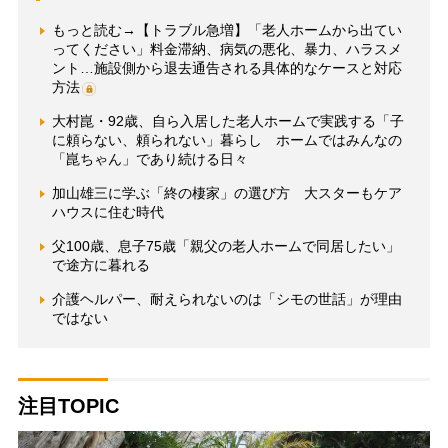
もっと読む→【トラブル急増】「老人ホームから出てい
ってください」料金滞納、病気の悪化、暴力、ハラスメ
ント…施設側から退去通告される具体的なケースと対応
方法
大村崑・92歳、自ら入居した老人ホームで実践する「子
に頼らない、頼られない」暮らし ホームではみんなの
「崑ちゃん」であり続ける日々
加山雄三に学ぶ「終の棲家」の選び方 大スターもケア
ハウスに住む時代
父100歳、息子75歳「親父の老人ホームで同居したい」
で途方に暮れる
介護ヘルパー、耐えられないのは「シモの世話」が理由
ではない
注目TOPIC