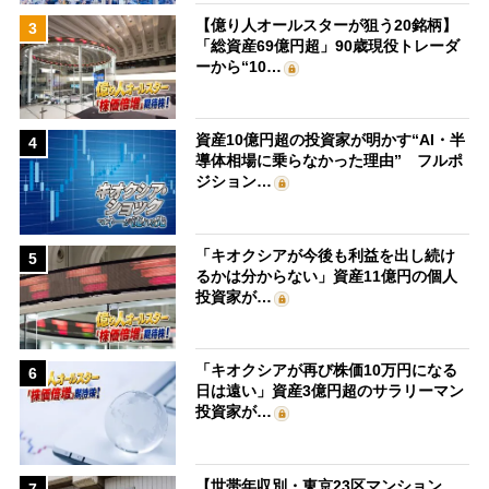
【億り人オールスターが狙う20銘柄】
3
「総資産69億円超」90歳現役トレーダ
ーから“10…
資産10億円超の投資家が明かす“AI・半
4
導体相場に乗らなかった理由” フルポ
ジション…
「キオクシアが今後も利益を出し続け
5
るかは分からない」資産11億円の個人
投資家が…
「キオクシアが再び株価10万円になる
6
日は遠い」資産3億円超のサラリーマン
投資家が…
【世帯年収別・東京23区マンション