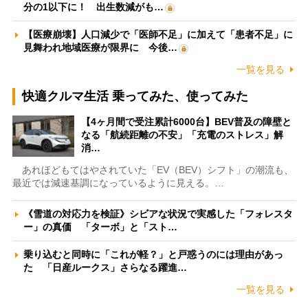
分の1以下に！ 出生数減がも…
【医療崩壊】人口減少で「医師不足」に加えて「患者不足」に
見舞われ地域医療が限界に 今後…
一覧を見る
快適クルマ生活 乗ってみた、使ってみた
【4ヶ月間で受注累計6000台】BEV普及の障壁と
なる「航続距離の不安」「充電のストレス」解
消…
あれほどもてはやされていた「EV（BEV）シフト」の潮流も、
最近では減速基調になっているように見える。…
《雪道の対応力を検証》シビアな状況で実感した「フォレスタ
ー」の真価 「ターボ」と「スト…
乗り込むと同時に「これが軽？」と戸惑うのには理由があっ
た 「日産ルークス」さらなる躍進…
一覧を見る