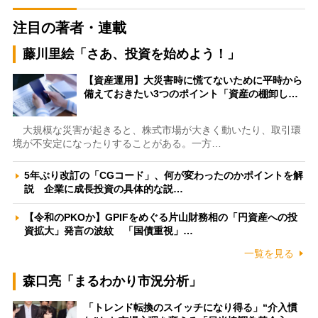
注目の著者・連載
藤川里絵「さあ、投資を始めよう！」
【資産運用】大災害時に慌てないために平時から
備えておきたい3つのポイント「資産の棚卸し…
大規模な災害が起きると、株式市場が大きく動いたり、取引環
境が不安定になったりすることがある。一方…
5年ぶり改訂の「CGコード」、何が変わったのかポイントを解
説 企業に成長投資の具体的な説…
【令和のPKOか】GPIFをめぐる片山財務相の「円資産への投
資拡大」発言の波紋 「国債重視」…
一覧を見る
森口亮「まるわかり市況分析」
「トレンド転換のスイッチになり得る」“介入慣