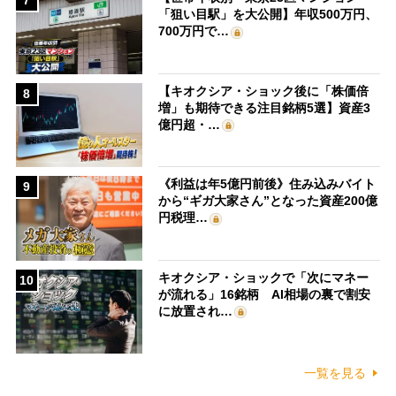
7
「狙い目駅」を大公開】年収500万円、
700万円で…
【キオクシア・ショック後に「株価倍
8
増」も期待できる注目銘柄5選】資産3
億円超・…
《利益は年5億円前後》住み込みバイト
9
から“ギガ大家さん”となった資産200億
円税理…
キオクシア・ショックで「次にマネー
10
が流れる」16銘柄 AI相場の裏で割安
に放置され…
一覧を見る