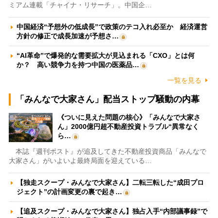
ミアム連載「チャイナ・リサーチ」。中国企…
中国経済“予想外の低成長”で政策のテコ入れ必至か 経済運営
方針の修正で成長加速が予想さ…
“AI革命”で爆発的な需要拡大が見込まれる「CXO」とは何
か？ 高い競争力を持つ中国の医薬品…
一覧を見る
「みんなで大家さん」配当ストップ騒動の内幕
《ついに見えた問題の核心》「みんなで大家さ
ん」2000億円超不動産投資トラブル“異常なく
ら…
本誌『週刊ポスト』が追及してきた不動産投資商品「みんなで
大家さん」がいよいよ最終局面を迎えている…
【独走スクープ・みんなで大家さん】二転三転した“成田プロ
ジェクト”の計画変更の裏で起き…
【追及スクープ・みんなで大家さん】独占入手“内部議事録”で