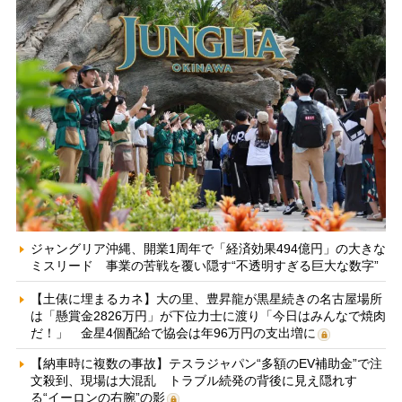
ジャングリア沖縄、開業1周年で「経済効果494億円」の大きな
ミスリード 事業の苦戦を覆い隠す“不透明すぎる巨大な数字”
【土俵に埋まるカネ】大の里、豊昇龍が黒星続きの名古屋場所
は「懸賞金2826万円」が下位力士に渡り「今日はみんなで焼肉
だ！」 金星4個配給で協会は年96万円の支出増に
【納車時に複数の事故】テスラジャパン“多額のEV補助金”で注
文殺到、現場は大混乱 トラブル続発の背後に見え隠れす
る“イーロンの右腕”の影