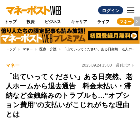
ログイン
トップ
投資
ビジネス
キャリア
ライフ
マネー
トップ
マネー
医療・介護
「出ていってください」ある日突然、老人ホーム
マネー
2025.09.24 15:00
週刊ポスト
「出ていってください」ある日突然、老
人ホームから退去通告 料金未払い・滞
納など金銭絡みのトラブルも…“オプシ
ョン費用”の支払いがこじれがちな理由
とは
Loaded
:
100.00%
/
Unmute