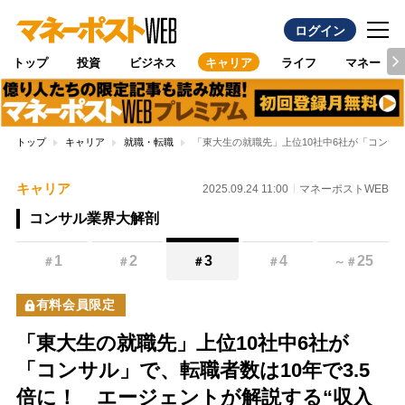
ログイン
トップ
投資
ビジネス
キャリア
ライフ
マネー
トップ
キャリア
就職・転職
「東大生の就職先」上位10社中6社が「コンサル
キャリア
2025.09.24 11:00
マネーポストWEB
コンサル業界大解剖
1
2
3
4
25
＃
＃
＃
＃
～
＃
有料会員限定
「東大生の就職先」上位10社中6社が
「コンサル」で、転職者数は10年で3.5
倍に！ エージェントが解説する“収入