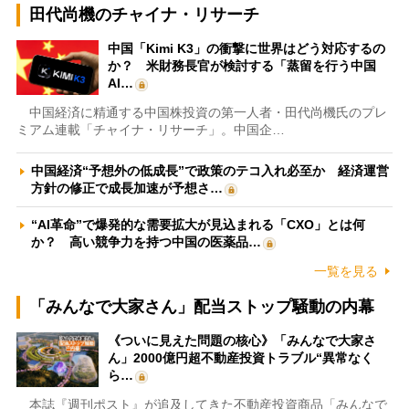
田代尚機のチャイナ・リサーチ
中国「Kimi K3」の衝撃に世界はどう対応するの
か？ 米財務長官が検討する「蒸留を行う中国
AI…
中国経済に精通する中国株投資の第一人者・田代尚機氏のプレ
ミアム連載「チャイナ・リサーチ」。中国企…
中国経済“予想外の低成長”で政策のテコ入れ必至か 経済運営
方針の修正で成長加速が予想さ…
“AI革命”で爆発的な需要拡大が見込まれる「CXO」とは何
か？ 高い競争力を持つ中国の医薬品…
一覧を見る
「みんなで大家さん」配当ストップ騒動の内幕
《ついに見えた問題の核心》「みんなで大家さ
ん」2000億円超不動産投資トラブル“異常なく
ら…
本誌『週刊ポスト』が追及してきた不動産投資商品「みんなで