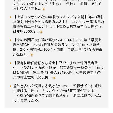
ンサルに内定する人の「学歴」「年齢」「前職」そして
入社後の「年収…
【上場コンサル25社の年収ランキングを公開】3位の野村
総研を上回ったのは戦略系の2社！ コンサル一筋18年の
敏腕転職エージェントは「小規模な独立系でも出世すれ
ば年収2000万…
【東の難関私大に強い高校ベスト100】2025年「早慶上
理MARCH」への現役進学者数ランキング 1位・桐蔭学
園、2位・國學院…100位・国際 早慶上理だけなら栄東
が全国1…
【保有株時価総額から算出】平成生まれの億万長者番
付、上位21人の氏名・経歴・保有金額を一挙公開 1位は
M＆A総研・佐上峻作社長の2349億円、弘中綾香アナの
夫や村上世彰氏の長男…
意外と多い？転職する気がないのに「転職サイトに登録
し続ける」理由 「スカウトで自己肯定感が高まる」
「不動産物件を見て妄想する感覚」「逆に現職でがんば
ろうと思うため」