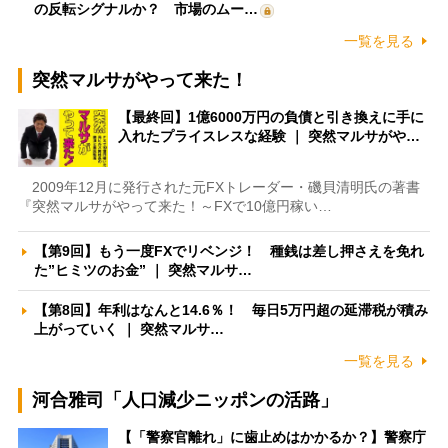
の反転シグナルか？ 市場のムー…
一覧を見る
突然マルサがやって来た！
【最終回】1億6000万円の負債と引き換えに手に
入れたプライスレスな経験 ｜ 突然マルサがや…
2009年12月に発行された元FXトレーダー・磯貝清明氏の著書
『突然マルサがやって来た！～FXで10億円稼い…
【第9回】もう一度FXでリベンジ！ 種銭は差し押さえを免れ
た”ヒミツのお金” ｜ 突然マルサ…
【第8回】年利はなんと14.6％！ 毎日5万円超の延滞税が積み
上がっていく ｜ 突然マルサ…
一覧を見る
河合雅司「人口減少ニッポンの活路」
【「警察官離れ」に歯止めはかかるか？】警察庁