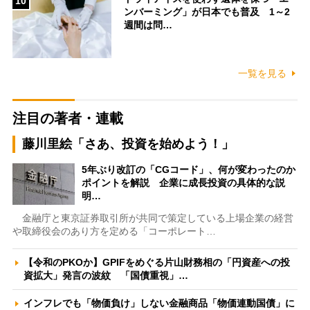
10
ンバーミング」が日本でも普及 1～2
週間は問…
一覧を見る
注目の著者・連載
藤川里絵「さあ、投資を始めよう！」
5年ぶり改訂の「CGコード」、何が変わったのか
ポイントを解説 企業に成長投資の具体的な説
明…
金融庁と東京証券取引所が共同で策定している上場企業の経営
や取締役会のあり方を定める「コーポレート…
【令和のPKOか】GPIFをめぐる片山財務相の「円資産への投
資拡大」発言の波紋 「国債重視」…
インフレでも「物価負け」しない金融商品「物価連動国債」に