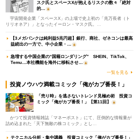
スク氏とスペースXが抱えるリスクの数々「絶対
的…
宇宙開発企業「スペースX」の上場で史上初の「兆万長者（ト
リリオネア）」となったイーロン・マスク氏。…
【3メガバンクは純利益5兆円超】銀行、商社、ゼネコンは最高
益続出の一方で、中小企業・…
急増する中国企業の“国籍ロンダリング” SHEIN、TikTok、
Temu…本社機能を海外に移転させ…
一覧を見る
投資ノウハウ満載コミック「俺がカブ番長！」
「売り時」を逃さないトレンド見極め術 投資コ
ミック「俺がカブ番長！」【第11回】
かつて投資情報雑誌「マネーポスト」にて、圧倒的な情報量が
詰め込まれた「天下無敵の株コミック」とし…
テクニカル分析・集中講義 投資コミック「俺がカブ番長！」