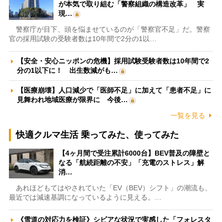
が本気で取り組む「警察組織の構造改革」 実
現…
警察庁が目下、頭を悩ませているのが「警察官不足」だ。警察
官の採用試験の受験者数は10年間で2分の1以…
【安全・安心ニッポンの危機】採用試験受験者数は10年間で2
分の1以下に！ 出生数減がも…
【医療崩壊】人口減少で「医師不足」に加えて「患者不足」に
見舞われ地域医療が限界に 今後…
一覧を見る
快適クルマ生活 乗ってみた、使ってみた
【4ヶ月間で受注累計6000台】BEV普及の障壁と
なる「航続距離の不安」「充電のストレス」解
消…
あれほどもてはやされていた「EV（BEV）シフト」の潮流も、
最近では減速基調になっているように見える。…
《雪道の対応力を検証》シビアな状況で実感した「フォレスタ