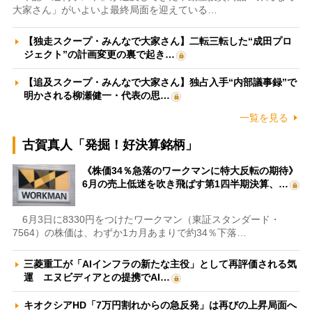
大家さん」がいよいよ最終局面を迎えている…
【独走スクープ・みんなで大家さん】二転三転した“成田プロ
ジェクト”の計画変更の裏で起き…
【追及スクープ・みんなで大家さん】独占入手“内部議事録”で
明かされる柳瀬健一・代表の思…
一覧を見る
古賀真人「発掘！好決算銘柄」
《株価34％急落のワークマンに特大反転の期待》
6月の売上低迷を吹き飛ばす第1四半期決算、…
6月3日に8330円をつけたワークマン（東証スタンダード・
7564）の株価は、わずか1カ月あまりで約34％下落…
三菱重工が「AIインフラの新たな主役」として再評価される気
運 エヌビディアとの提携でAI…
キオクシアHD「7万円割れからの急反発」は再びの上昇局面へ