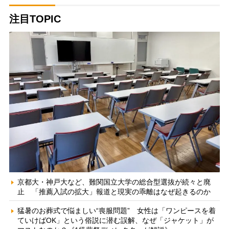
注目TOPIC
京都大・神戸大など、難関国立大学の総合型選抜が続々と廃
止 「推薦入試の拡大」報道と現実の乖離はなぜ起きるのか
猛暑のお葬式で悩ましい“喪服問題” 女性は「ワンピースを着
ていけばOK」という俗説に潜む誤解、なぜ「ジャケット」が