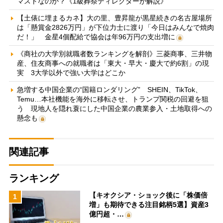
マストなのか？《1級葬祭ディレクターが解説》
【土俵に埋まるカネ】大の里、豊昇龍が黒星続きの名古屋場所
は「懸賞金2826万円」が下位力士に渡り「今日はみんなで焼肉
だ！」 金星4個配給で協会は年96万円の支出増に
《商社の大学別就職者数ランキングを解剖》三菱商事、三井物
産、住友商事への就職者は「東大・早大・慶大で約6割」の現
実 3大学以外で強い大学はどこか
急増する中国企業の“国籍ロンダリング” SHEIN、TikTok、
Temu…本社機能を海外に移転させ、トランプ関税の回避を狙
う 現地人を隠れ蓑にした中国企業の農業参入・土地取得への
懸念も
関連記事
ランキング
【キオクシア・ショック後に「株価倍
1
増」も期待できる注目銘柄5選】資産3
億円超・…