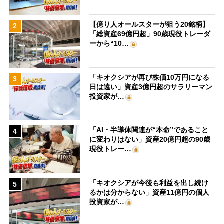
【億り人オールスターが狙う20銘柄】
2
「総資産69億円超」90歳現役トレーダ
ーから“10…
「キオクシアが再び株価10万円になる
3
日は遠い」資産3億円超のサラリーマン
投資家が…
「AI・半導体関連が“本命”であること
4
に変わりはない」資産20億円超の90歳
現役トレー…
「キオクシアが今後も利益を出し続け
5
るかは分からない」資産11億円の個人
投資家が…