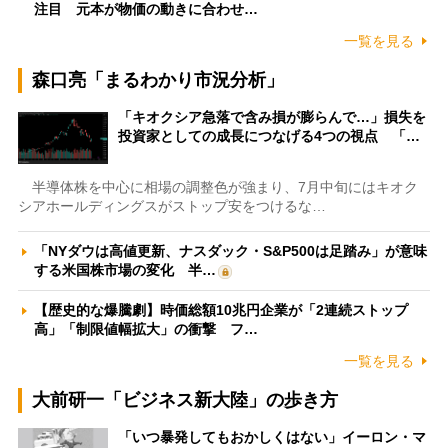
注目 元本が物価の動きに合わせ…
一覧を見る
森口亮「まるわかり市況分析」
「キオクシア急落で含み損が膨らんで…」損失を
投資家としての成長につなげる4つの視点 「…
半導体株を中心に相場の調整色が強まり、7月中旬にはキオク
シアホールディングスがストップ安をつけるな…
「NYダウは高値更新、ナスダック・S&P500は足踏み」が意味
する米国株市場の変化 半…
【歴史的な爆騰劇】時価総額10兆円企業が「2連続ストップ
高」「制限値幅拡大」の衝撃 フ…
一覧を見る
大前研一「ビジネス新大陸」の歩き方
「いつ暴発してもおかしくはない」イーロン・マ