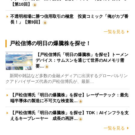
【第10回】
不透明相場に勝つ信用取引の極意 投資コミック「俺がカブ番
長！」【第9回】
一覧を見る
戸松信博の明日の爆騰株を探せ！
【戸松信博氏「明日の爆騰株」を探せ】トーメン
デバイス：サムスンを通じて世界のAIメモリ需
要…
新聞や雑誌など多数の金融メディアに出演するグローバルリン
クアドバイザーズ代表の戸松信博氏が、最新…
【戸松信博氏「明日の爆騰株」を探せ】レーザーテック：最先
端半導体の製造に不可欠な検査装…
【戸松信博氏「明日の爆騰株」を探せ】TDK：AIインフラを支
えるキープレーヤー 成長の再評…
一覧を見る