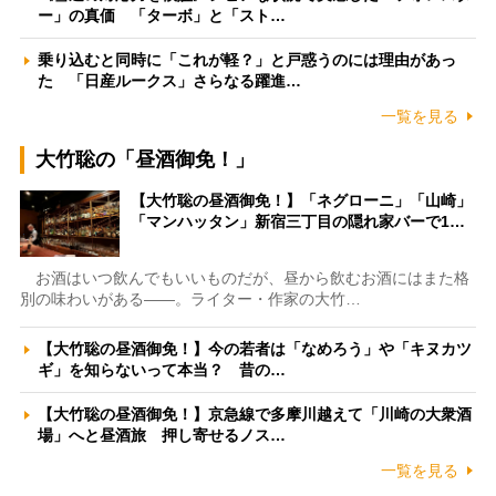
ー」の真価 「ターボ」と「スト…
乗り込むと同時に「これが軽？」と戸惑うのには理由があっ
た 「日産ルークス」さらなる躍進…
一覧を見る
大竹聡の「昼酒御免！」
【大竹聡の昼酒御免！】「ネグローニ」「山崎」
「マンハッタン」新宿三丁目の隠れ家バーで1…
お酒はいつ飲んでもいいものだが、昼から飲むお酒にはまた格
別の味わいがある――。ライター・作家の大竹…
【大竹聡の昼酒御免！】今の若者は「なめろう」や「キヌカツ
ギ」を知らないって本当？ 昔の…
【大竹聡の昼酒御免！】京急線で多摩川越えて「川崎の大衆酒
場」へと昼酒旅 押し寄せるノス…
一覧を見る