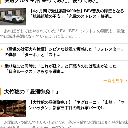
快適クルマ生活 乗ってみた、使ってみた
【4ヶ月間で受注累計6000台】BEV普及の障壁となる
「航続距離の不安」「充電のストレス」解消…
あれほどもてはやされていた「EV（BEV）シフト」の潮流も、最近
では減速基調になっているように見える。…
《雪道の対応力を検証》シビアな状況で実感した「フォレスター」
の真価 「ターボ」と「スト…
乗り込むと同時に「これが軽？」と戸惑うのには理由があった
「日産ルークス」さらなる躍進…
一覧を見る
大竹聡の「昼酒御免！」
【大竹聡の昼酒御免！】「ネグローニ」「山崎」「マ
ンハッタン」新宿三丁目の隠れ家バーで1…
お酒はいつ飲んでもいいものだが、昼から飲むお酒にはまた格別の味
わいがある――。ライター・作家の大竹…