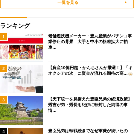
一覧を見る
ランキング
老舗遊技機メーカー・豊丸産業がパチンコ事
1
業停止の背景 大手と中小の格差拡大に拍
車…
【資産10億円超・かんちさんが厳選！】「キ
2
オクシアの次」に資金が流れる期待の高…
【天下統一を見据えた豊臣兄弟の経済政策】
3
秀吉が弟・秀長を紀伊に転封した納得の事
情…
豊臣兄弟は転戦続きでなぜ軍費が続いたの
4