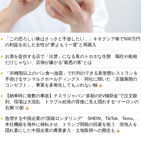
「この恐ろしい株はさっさと手放したい…」キオクシア株で500万円
の利益を出した女性が“夢よもう一度”と再購入
お酒を提供する店で「出禁」になる客のトホホな生態 嘔吐や粗相
だけじゃない、店側が嫌がる“最悪の客”とは
「30種類以上のパン食べ放題」で行列のできる新形態レストランを
手掛けるサンマルクホールディングス 同社に聞いた「店舗展開の
コンセプト」、事業を多角化してもぶれない軸
【納車時に複数の事故】テスラジャパン“多額のEV補助金”で注文殺
到、現場は大混乱 トラブル続発の背後に見え隠れする“イーロンの
右腕”の影
急増する中国企業の“国籍ロンダリング” SHEIN、TikTok、Temu…
本社機能を海外に移転させ、トランプ関税の回避を狙う 現地人を
隠れ蓑にした中国企業の農業参入・土地取得への懸念も