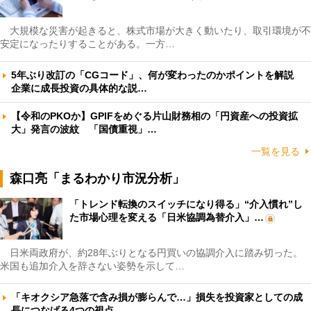
大規模な災害が起きると、株式市場が大きく動いたり、取引環境が不
安定になったりすることがある。一方…
5年ぶり改訂の「CGコード」、何が変わったのかポイントを解説
企業に成長投資の具体的な説…
【令和のPKOか】GPIFをめぐる片山財務相の「円資産への投資拡
大」発言の波紋 「国債重視」…
一覧を見る
森口亮「まるわかり市況分析」
「トレンド転換のスイッチになり得る」“介入慣れ”し
た市場心理を変える「日米協調為替介入」…
日米両政府が、約28年ぶりとなる円買いの協調介入に踏み切った。
米国も追加介入を辞さない姿勢を示して…
「キオクシア急落で含み損が膨らんで…」損失を投資家としての成
長につなげる4つの視点 …