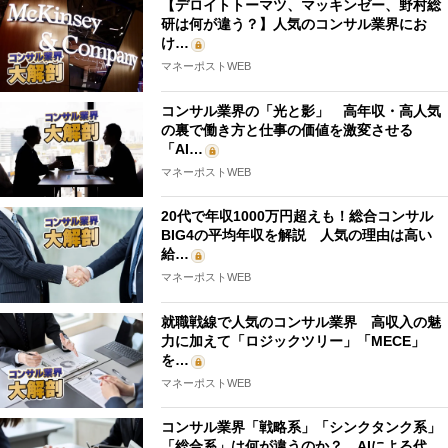
【デロイトトーマツ、マッキンゼー、野村総
研は何が違う？】人気のコンサル業界にお
け…
マネーポストWEB
コンサル業界の「光と影」 高年収・高人気
の裏で働き方と仕事の価値を激変させる
「AI…
マネーポストWEB
20代で年収1000万円超えも！総合コンサル
BIG4の平均年収を解説 人気の理由は高い
給…
マネーポストWEB
就職戦線で人気のコンサル業界 高収入の魅
力に加えて「ロジックツリー」「MECE」
を…
マネーポストWEB
コンサル業界「戦略系」「シンクタンク系」
「総合系」は何が違うのか？ AIによる代