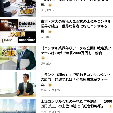
替…
週刊ポスト
東大・京大の就活人気企業の上位をコンサル
業界が独占 優秀な若者はなぜコンサルを
目…
週刊ポスト
《コンサル業界年収データを公開》戦略系フ
ァームは20代で年収2000万円も 総合、…
週刊ポスト
「ランク（職位）」で変わるコンサルタント
の給与 昇進すれば「小規模独立系ファー
ム…
マネーポストWEB
上場コンサル会社の平均給与を調査 「1000
万円以上」の上位10社に「経営戦略系」…
マネーポストWEB