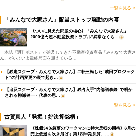
一覧を見る
「みんなで大家さん」配当ストップ騒動の内幕
《ついに見えた問題の核心》「みんなで大家さん」
2000億円超不動産投資トラブル“異常なくら…
本誌『週刊ポスト』が追及してきた不動産投資商品「みんなで大家さ
ん」がいよいよ最終局面を迎えている…
【独走スクープ・みんなで大家さん】二転三転した“成田プロジェク
ト”の計画変更の裏で起き…
【追及スクープ・みんなで大家さん】独占入手“内部議事録”で明か
される柳瀬健一・代表の思…
一覧を見る
古賀真人「発掘！好決算銘柄」
《株価34％急落のワークマンに特大反転の期待》6月の
売上低迷を吹き飛ばす第1四半期決算、…