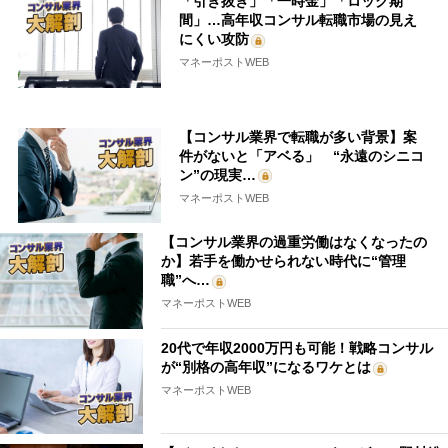
「引き抜き」「一時金」「ロック期
間」…高年収コンサル転職市場の見え
にくい攻防
マネーポストWEB
【コンサル業界で転職が多い背景】案
件がないと「アベる」 “永遠のシニコ
ン”の現実…
マネーポストWEB
【コンサル業界の過重労働はなくなったの
か】若手を働かせられない時代に“管理
職”へ…
マネーポストWEB
20代で年収2000万円も可能！戦略コンサル
が“別格の高年収”になるワケとは
マネーポストWEB