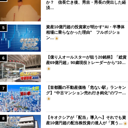
か？ 信長亡き後、秀吉・秀長の突出した経
済…
資産10億円超の投資家が明かす“AI・半導体
5
相場に乗らなかった理由” フルポジショ
ン…
【億り人オールスターが狙う20銘柄】「総資
6
産69億円超」90歳現役トレーダーから“10…
【首都圏の不動産価格「危ない駅」ランキン
7
グ】“中古マンション売れ行き鈍化”のワー…
【キオクシアが「配当」導入へ】それでも資
8
産10億円超の配当株投資の達人が「買う…