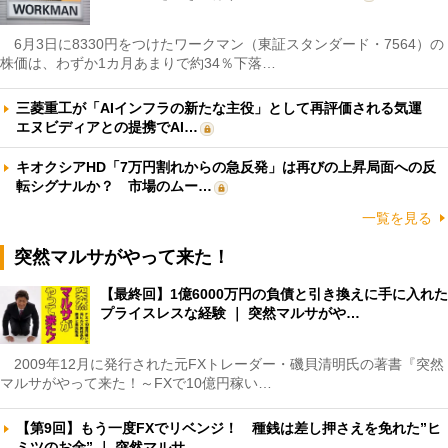
6月3日に8330円をつけたワークマン（東証スタンダード・7564）の
株価は、わずか1カ月あまりで約34％下落…
三菱重工が「AIインフラの新たな主役」として再評価される気運
エヌビディアとの提携でAI…
キオクシアHD「7万円割れからの急反発」は再びの上昇局面への反
転シグナルか？ 市場のムー…
一覧を見る
突然マルサがやって来た！
【最終回】1億6000万円の負債と引き換えに手に入れた
プライスレスな経験 ｜ 突然マルサがや…
2009年12月に発行された元FXトレーダー・磯貝清明氏の著書『突然
マルサがやって来た！～FXで10億円稼い…
【第9回】もう一度FXでリベンジ！ 種銭は差し押さえを免れた”ヒ
ミツのお金” ｜ 突然マルサ…