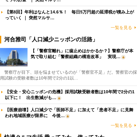
【第8回】年利はなんと14.6％！ 毎日5万円超の延滞税が積み上が
っていく ｜ 突然マルサ…
一覧を見る
河合雅司「人口減少ニッポンの活路」
【「警察官離れ」に歯止めはかかるか？】警察庁が本
気で取り組む「警察組織の構造改革」 実現…
警察庁が目下、頭を悩ませているのが「警察官不足」だ。警察官の採
用試験の受験者数は10年間で2分の1以…
【安全・安心ニッポンの危機】採用試験受験者数は10年間で2分の1
以下に！ 出生数減がも…
【医療崩壊】人口減少で「医師不足」に加えて「患者不足」に見舞
われ地域医療が限界に 今後…
一覧を見る