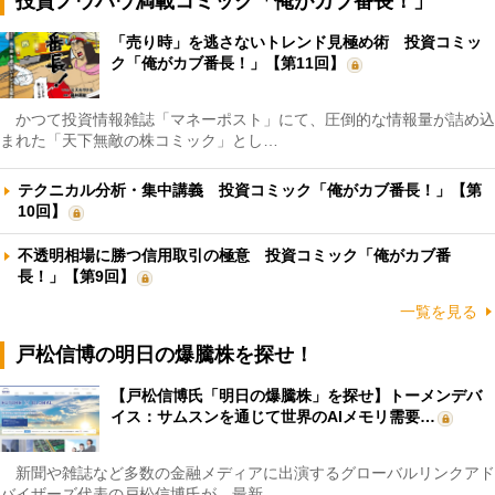
投資ノウハウ満載コミック「俺がカブ番長！」
「売り時」を逃さないトレンド見極め術 投資コミッ
ク「俺がカブ番長！」【第11回】
かつて投資情報雑誌「マネーポスト」にて、圧倒的な情報量が詰め込
まれた「天下無敵の株コミック」とし…
テクニカル分析・集中講義 投資コミック「俺がカブ番長！」【第
10回】
不透明相場に勝つ信用取引の極意 投資コミック「俺がカブ番
長！」【第9回】
一覧を見る
戸松信博の明日の爆騰株を探せ！
【戸松信博氏「明日の爆騰株」を探せ】トーメンデバ
イス：サムスンを通じて世界のAIメモリ需要…
新聞や雑誌など多数の金融メディアに出演するグローバルリンクアド
バイザーズ代表の戸松信博氏が、最新…