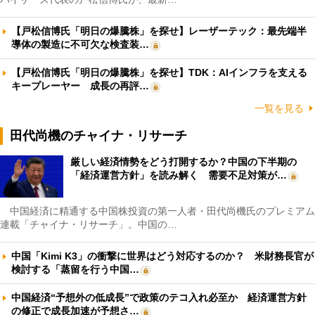
【戸松信博氏「明日の爆騰株」を探せ】レーザーテック：最先端半
導体の製造に不可欠な検査装…
【戸松信博氏「明日の爆騰株」を探せ】TDK：AIインフラを支える
キープレーヤー 成長の再評…
一覧を見る
田代尚機のチャイナ・リサーチ
厳しい経済情勢をどう打開するか？中国の下半期の
「経済運営方針」を読み解く 需要不足対策が…
中国経済に精通する中国株投資の第一人者・田代尚機氏のプレミアム
連載「チャイナ・リサーチ」。中国の…
中国「Kimi K3」の衝撃に世界はどう対応するのか？ 米財務長官が
検討する「蒸留を行う中国…
中国経済“予想外の低成長”で政策のテコ入れ必至か 経済運営方針
の修正で成長加速が予想さ…