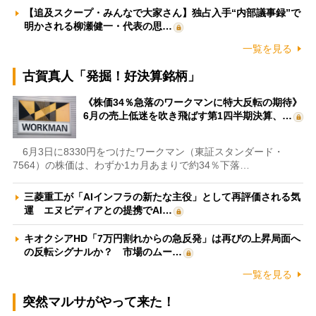
【追及スクープ・みんなで大家さん】独占入手“内部議事録”で
明かされる柳瀬健一・代表の思…
一覧を見る
古賀真人「発掘！好決算銘柄」
《株価34％急落のワークマンに特大反転の期待》
6月の売上低迷を吹き飛ばす第1四半期決算、…
6月3日に8330円をつけたワークマン（東証スタンダード・
7564）の株価は、わずか1カ月あまりで約34％下落…
三菱重工が「AIインフラの新たな主役」として再評価される気
運 エヌビディアとの提携でAI…
キオクシアHD「7万円割れからの急反発」は再びの上昇局面へ
の反転シグナルか？ 市場のムー…
一覧を見る
突然マルサがやって来た！