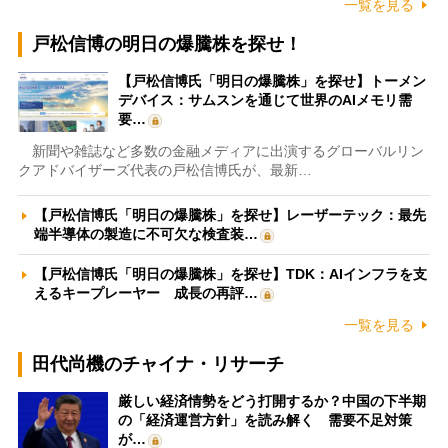
一覧を見る
戸松信博の明日の爆騰株を探せ！
【戸松信博氏「明日の爆騰株」を探せ】トーメン
デバイス：サムスンを通じて世界のAIメモリ需
要…
新聞や雑誌など多数の金融メディアに出演するグローバルリン
クアドバイザーズ代表の戸松信博氏が、最新…
【戸松信博氏「明日の爆騰株」を探せ】レーザーテック：最先
端半導体の製造に不可欠な検査装…
【戸松信博氏「明日の爆騰株」を探せ】TDK：AIインフラを支
えるキープレーヤー 成長の再評…
一覧を見る
田代尚機のチャイナ・リサーチ
厳しい経済情勢をどう打開するか？中国の下半期
の「経済運営方針」を読み解く 需要不足対策
が…