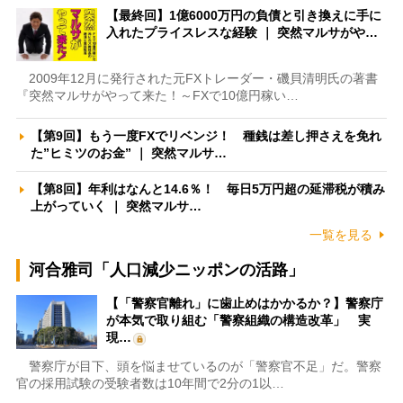
【最終回】1億6000万円の負債と引き換えに手に
入れたプライスレスな経験 ｜ 突然マルサがや…
2009年12月に発行された元FXトレーダー・磯貝清明氏の著書
『突然マルサがやって来た！～FXで10億円稼い…
【第9回】もう一度FXでリベンジ！ 種銭は差し押さえを免れ
た”ヒミツのお金” ｜ 突然マルサ…
【第8回】年利はなんと14.6％！ 毎日5万円超の延滞税が積み
上がっていく ｜ 突然マルサ…
一覧を見る
河合雅司「人口減少ニッポンの活路」
【「警察官離れ」に歯止めはかかるか？】警察庁
が本気で取り組む「警察組織の構造改革」 実
現…
警察庁が目下、頭を悩ませているのが「警察官不足」だ。警察
官の採用試験の受験者数は10年間で2分の1以…