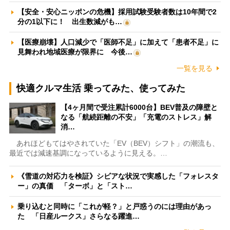
【安全・安心ニッポンの危機】採用試験受験者数は10年間で2
分の1以下に！ 出生数減がも…
【医療崩壊】人口減少で「医師不足」に加えて「患者不足」に
見舞われ地域医療が限界に 今後…
一覧を見る
快適クルマ生活 乗ってみた、使ってみた
【4ヶ月間で受注累計6000台】BEV普及の障壁と
なる「航続距離の不安」「充電のストレス」解
消…
あれほどもてはやされていた「EV（BEV）シフト」の潮流も、
最近では減速基調になっているように見える。…
《雪道の対応力を検証》シビアな状況で実感した「フォレスタ
ー」の真価 「ターボ」と「スト…
乗り込むと同時に「これが軽？」と戸惑うのには理由があっ
た 「日産ルークス」さらなる躍進…