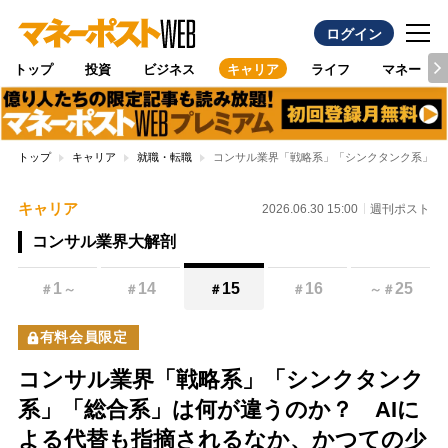
ログイン
トップ
投資
ビジネス
キャリア
ライフ
マネー
トップ
キャリア
就職・転職
コンサル業界「戦略系」「シンクタンク系」「
キャリア
2026.06.30 15:00
週刊ポスト
コンサル業界大解剖
1
14
15
16
25
＃
～
＃
＃
＃
～
＃
有料会員限定
コンサル業界「戦略系」「シンクタンク
系」「総合系」は何が違うのか？ AIに
よる代替も指摘されるなか、かつての少