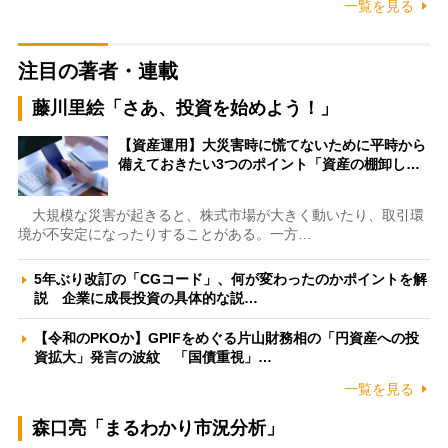
一覧を見る
注目の著者・連載
藤川里絵「さあ、投資を始めよう！」
【資産運用】大災害時に慌てないために平時から
備えておきたい3つのポイント「資産の棚卸し…
大規模な災害が起きると、株式市場が大きく動いたり、取引環
境が不安定になったりすることがある。一方…
5年ぶり改訂の「CGコード」、何が変わったのかポイントを解
説 企業に成長投資の具体的な説…
【令和のPKOか】GPIFをめぐる片山財務相の「円資産への投
資拡大」発言の波紋 「国債重視」…
一覧を見る
森口亮「まるわかり市況分析」