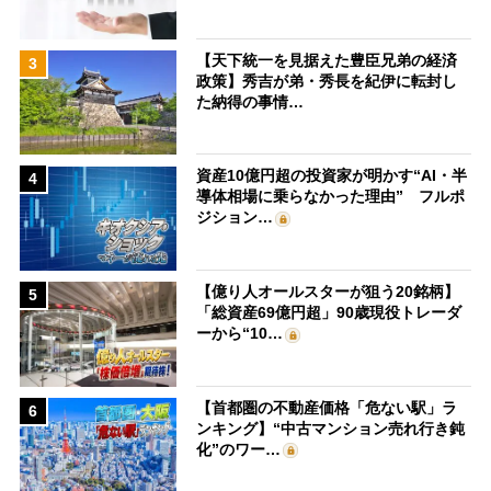
【天下統一を見据えた豊臣兄弟の経済
3
政策】秀吉が弟・秀長を紀伊に転封し
た納得の事情…
資産10億円超の投資家が明かす“AI・半
4
導体相場に乗らなかった理由” フルポ
ジション…
【億り人オールスターが狙う20銘柄】
5
「総資産69億円超」90歳現役トレーダ
ーから“10…
【首都圏の不動産価格「危ない駅」ラ
6
ンキング】“中古マンション売れ行き鈍
化”のワー…