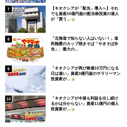
【キオクシアが「配当」導入へ】それ
7
でも資産10億円超の配当株投資の達人
が「買う…
「北海道で知らない人はいない！」道
8
民熱愛のカップ焼きそば「やきそば弁
当」、最大の…
「キオクシアが再び株価10万円になる
9
日は遠い」資産3億円超のサラリーマン
投資家が…
「キオクシアが今後も利益を出し続け
10
るかは分からない」資産11億円の個人
投資家が…