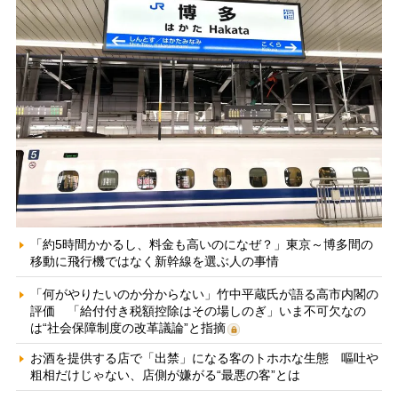
「約5時間かかるし、料金も高いのになぜ？」東京～博多間の
移動に飛行機ではなく新幹線を選ぶ人の事情
「何がやりたいのか分からない」竹中平蔵氏が語る高市内閣の
評価 「給付付き税額控除はその場しのぎ」いま不可欠なの
は“社会保障制度の改革議論”と指摘
お酒を提供する店で「出禁」になる客のトホホな生態 嘔吐や
粗相だけじゃない、店側が嫌がる“最悪の客”とは