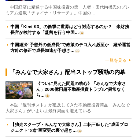
中国経済に精通する中国株投資の第一人者・田代尚機氏のプレ
ミアム連載「チャイナ・リサーチ」。中国の…
中国「Kimi K3」の衝撃に世界はどう対応するのか？ 米財務
長官が検討する「蒸留を行う中国…
中国経済“予想外の低成長”で政策のテコ入れ必至か 経済運営
方針の修正で成長加速が予想さ…
一覧を見る
「みんなで大家さん」配当ストップ騒動の内幕
《ついに見えた問題の核心》「みんなで大家さ
ん」2000億円超不動産投資トラブル“異常なく
ら…
本誌『週刊ポスト』が追及してきた不動産投資商品「みんなで
大家さん」がいよいよ最終局面を迎えている…
【独走スクープ・みんなで大家さん】二転三転した“成田プロ
ジェクト”の計画変更の裏で起き…