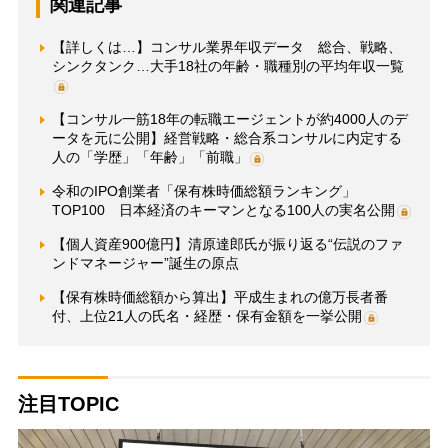
関連記事
【詳しくは…】コンサル業界年収データ 総合、戦略、
シンクタンク…大手18社の年齢・職種別の平均年収一覧
【コンサル一筋18年の転職エージェントが約4000人のデ
ータを元に公開】経営戦略・総合系コンサルに内定する
人の「学歴」「年齢」「前職」
令和のIPO創業者「保有株時価総額ランキング」
TOP100 日本経済のキーマンとなる100人の実名公開
【個人資産900億円】清原達郎氏が振り返る“伝説のファ
ンドマネージャー”誕生の原点
【保有株時価総額から算出】平成生まれの億万長者番
付、上位21人の氏名・経歴・保有金額を一挙公開
注目TOPIC