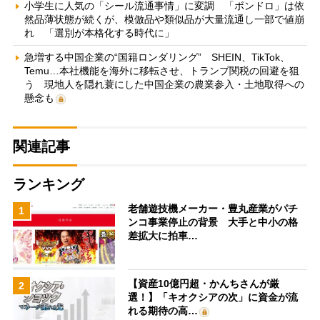
小学生に人気の「シール流通事情」に変調 「ボンドロ」は依
然品薄状態が続くが、模倣品や類似品が大量流通し一部で値崩
れ 「選別が本格化する時代に」
急増する中国企業の“国籍ロンダリング” SHEIN、TikTok、
Temu…本社機能を海外に移転させ、トランプ関税の回避を狙
う 現地人を隠れ蓑にした中国企業の農業参入・土地取得への
懸念も
関連記事
ランキング
老舗遊技機メーカー・豊丸産業がパチ
1
ンコ事業停止の背景 大手と中小の格
差拡大に拍車…
【資産10億円超・かんちさんが厳
2
選！】「キオクシアの次」に資金が流
れる期待の高…