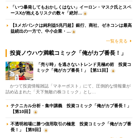
「いつ暴発してもおかしくはない」イーロン・マスク氏とスペ
ースXが抱えるリスクの数々「絶対…
【3メガバンクは純利益5兆円超】銀行、商社、ゼネコンは最高
益続出の一方で、中小企業・…
一覧を見る
投資ノウハウ満載コミック「俺がカブ番長！」
「売り時」を逃さないトレンド見極め術 投資コ
ミック「俺がカブ番長！」【第11回】
かつて投資情報雑誌「マネーポスト」にて、圧倒的な情報量が
詰め込まれた「天下無敵の株コミック」とし…
テクニカル分析・集中講義 投資コミック「俺がカブ番長！」
【第10回】
不透明相場に勝つ信用取引の極意 投資コミック「俺がカブ番
長！」【第9回】