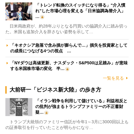
「トレンド転換のスイッチになり得る」“介入慣
れ”した市場心理を変える「日米協調為替介入」
…
日米両政府が、約28年ぶりとなる円買いの協調介入に踏み切っ
た。米国も追加介入を辞さない姿勢を示して…
「キオクシア急落で含み損が膨らんで…」損失を投資家として
の成長につなげる4つの視点 …
「NYダウは高値更新、ナスダック・S&P500は足踏み」が意味
する米国株市場の変化 半…
一覧を見る
大前研一「ビジネス新大陸」の歩き方
「イラン戦争を利用して儲けている」利益相反と
の批判が強まるトランプファミリーの不正蓄財
疑…
トランプ大統領のファミリー信託が今年1～3月に3000回以上も
の証券取引を行っていたことが明らかになり…