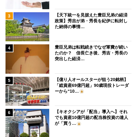
【天下統一を見据えた豊臣兄弟の経済
3
政策】秀吉が弟・秀長を紀伊に転封し
た納得の事情…
豊臣兄弟は転戦続きでなぜ軍費が続い
4
たのか？ 信長亡き後、秀吉・秀長の
突出した経済…
【億り人オールスターが狙う20銘柄】
5
「総資産69億円超」90歳現役トレーダ
ーから“10…
【キオクシアが「配当」導入へ】それ
6
でも資産10億円超の配当株投資の達人
が「買う…