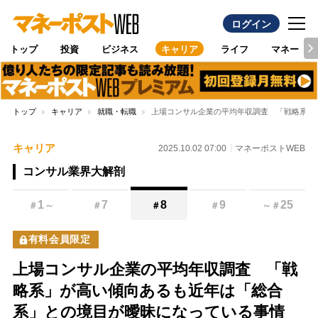
ログイン
トップ
投資
ビジネス
キャリア
ライフ
マネー
トップ
キャリア
就職・転職
上場コンサル企業の平均年収調査 「戦略系」
キャリア
2025.10.02 07:00
マネーポストWEB
コンサル業界大解剖
1
7
8
9
25
＃
～
＃
＃
＃
～
＃
有料会員限定
上場コンサル企業の平均年収調査 「戦
略系」が高い傾向あるも近年は「総合
系」との境目が曖昧になっている事情