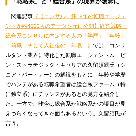
「戦略系」と「総合系」の境界が曖昧に
関連記事
《【コンサル一筋18年の転職エージェ
ントが約4000人のデータを元に公開】経営戦略・
総合系コンサルに内定する人の「学歴」「年齢」
「前職」そして入社後の「年収」》
では、コンサ
ルタント業界に特化した転職エージェントムービ
ン・ストラテジック・キャリアの久留須親氏（シ
ニア・パートナー）の解説をもとに、年齢や学歴
でハンデがある転職希望者は総合系ファーム（特
に独立系）にチャンスがあるとの見方を紹介し
た。一方で、昨今は総合系か戦略系かの境目が見
えづらくなってきた面もあるという。久留須氏が
言う。