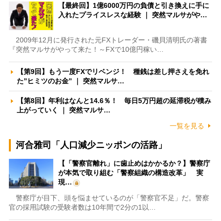
【最終回】1億6000万円の負債と引き換えに手に
入れたプライスレスな経験 ｜ 突然マルサがや…
2009年12月に発行された元FXトレーダー・磯貝清明氏の著書
『突然マルサがやって来た！～FXで10億円稼い…
【第9回】もう一度FXでリベンジ！ 種銭は差し押さえを免れ
た”ヒミツのお金” ｜ 突然マルサ…
【第8回】年利はなんと14.6％！ 毎日5万円超の延滞税が積み
上がっていく ｜ 突然マルサ…
一覧を見る
河合雅司「人口減少ニッポンの活路」
【「警察官離れ」に歯止めはかかるか？】警察庁
が本気で取り組む「警察組織の構造改革」 実
現…
警察庁が目下、頭を悩ませているのが「警察官不足」だ。警察
官の採用試験の受験者数は10年間で2分の1以…