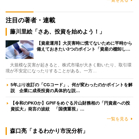
注目の著者・連載
藤川里絵「さあ、投資を始めよう！」
【資産運用】大災害時に慌てないために平時から
備えておきたい3つのポイント「資産の棚卸し…
大規模な災害が起きると、株式市場が大きく動いたり、取引環
境が不安定になったりすることがある。一方…
5年ぶり改訂の「CGコード」、何が変わったのかポイントを解
説 企業に成長投資の具体的な説…
【令和のPKOか】GPIFをめぐる片山財務相の「円資産への投
資拡大」発言の波紋 「国債重視」…
一覧を見る
森口亮「まるわかり市況分析」