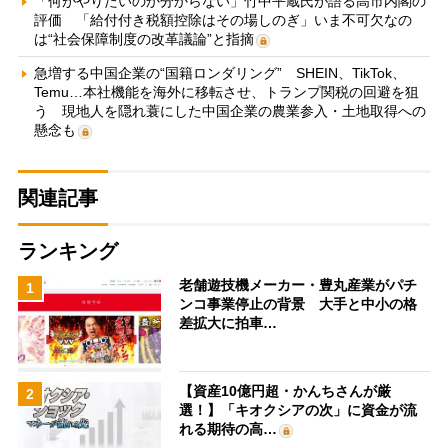
「何がやりたいのか分からない」竹中平蔵氏が語る高市内閣の
評価 「給付付き税額控除はその場しのぎ」いま不可欠なの
は“社会保障制度の改革議論”と指摘
急増する中国企業の“国籍ロンダリング” SHEIN、TikTok、
Temu…本社機能を海外に移転させ、トランプ関税の回避を狙
う 現地人を隠れ蓑にした中国企業の農業参入・土地取得への
懸念も
関連記事
ランキング
老舗遊技機メーカー・豊丸産業がパチ
1
ンコ事業停止の背景 大手と中小の格
差拡大に拍車…
【資産10億円超・かんちさんが厳
2
選！】「キオクシアの次」に資金が流
れる期待の高…