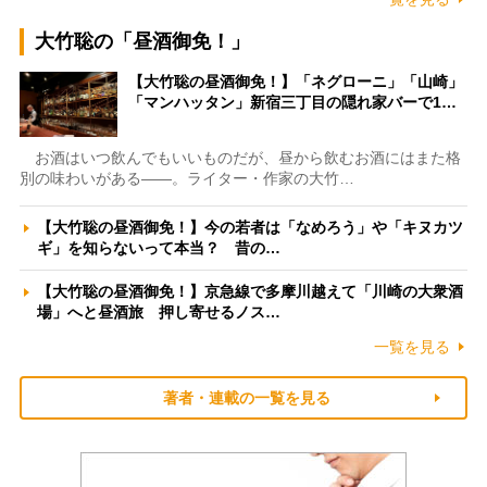
大竹聡の「昼酒御免！」
【大竹聡の昼酒御免！】「ネグローニ」「山崎」
「マンハッタン」新宿三丁目の隠れ家バーで1…
お酒はいつ飲んでもいいものだが、昼から飲むお酒にはまた格
別の味わいがある――。ライター・作家の大竹…
【大竹聡の昼酒御免！】今の若者は「なめろう」や「キヌカツ
ギ」を知らないって本当？ 昔の…
【大竹聡の昼酒御免！】京急線で多摩川越えて「川崎の大衆酒
場」へと昼酒旅 押し寄せるノス…
一覧を見る
著者・連載の一覧を見る