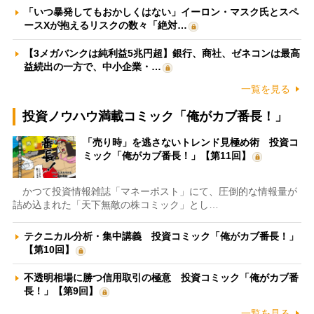
「いつ暴発してもおかしくはない」イーロン・マスク氏とスペ
ースXが抱えるリスクの数々「絶対…
【3メガバンクは純利益5兆円超】銀行、商社、ゼネコンは最高
益続出の一方で、中小企業・…
一覧を見る
投資ノウハウ満載コミック「俺がカブ番長！」
「売り時」を逃さないトレンド見極め術 投資コ
ミック「俺がカブ番長！」【第11回】
かつて投資情報雑誌「マネーポスト」にて、圧倒的な情報量が
詰め込まれた「天下無敵の株コミック」とし…
テクニカル分析・集中講義 投資コミック「俺がカブ番長！」
【第10回】
不透明相場に勝つ信用取引の極意 投資コミック「俺がカブ番
長！」【第9回】
一覧を見る