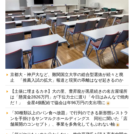
京都大・神戸大など、難関国立大学の総合型選抜が続々と廃
止 「推薦入試の拡大」報道と現実の乖離はなぜ起きるのか
【土俵に埋まるカネ】大の里、豊昇龍が黒星続きの名古屋場所
は「懸賞金2826万円」が下位力士に渡り「今日はみんなで焼肉
だ！」 金星4個配給で協会は年96万円の支出増に
「30種類以上のパン食べ放題」で行列のできる新形態レストラ
ンを手掛けるサンマルクホールディングス 同社に聞いた「店
舗展開のコンセプト」、事業を多角化してもぶれない軸