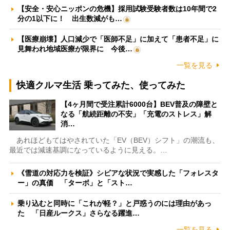
【安全・安心ニッポンの危機】採用試験受験者数は10年間で2
分の1以下に！ 出生数減がも…
【医療崩壊】人口減少で「医師不足」に加えて「患者不足」に
見舞われ地域医療が限界に 今後…
一覧を見る
快適クルマ生活 乗ってみた、使ってみた
【4ヶ月間で受注累計6000台】BEV普及の障壁と
なる「航続距離の不安」「充電のストレス」解
消…
あれほどもてはやされていた「EV（BEV）シフト」の潮流も、
最近では減速基調になっているように見える。…
《雪道の対応力を検証》シビアな状況で実感した「フォレスタ
ー」の真価 「ターボ」と「スト…
乗り込むと同時に「これが軽？」と戸惑うのには理由があっ
た 「日産ルークス」さらなる躍進…
一覧を見る