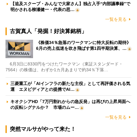
【追及スクープ・みんなで大家さん】独占入手“内部議事録”で
明かされる柳瀬健一・代表の思…
一覧を見る
古賀真人「発掘！好決算銘柄」
《株価34％急落のワークマンに特大反転の期待》
6月の売上低迷を吹き飛ばす第1四半期決算、…
6月3日に8330円をつけたワークマン（東証スタンダード・
7564）の株価は、わずか1カ月あまりで約34％下落…
三菱重工が「AIインフラの新たな主役」として再評価される気
運 エヌビディアとの提携でAI…
キオクシアHD「7万円割れからの急反発」は再びの上昇局面へ
の反転シグナルか？ 市場のムー…
一覧を見る
突然マルサがやって来た！