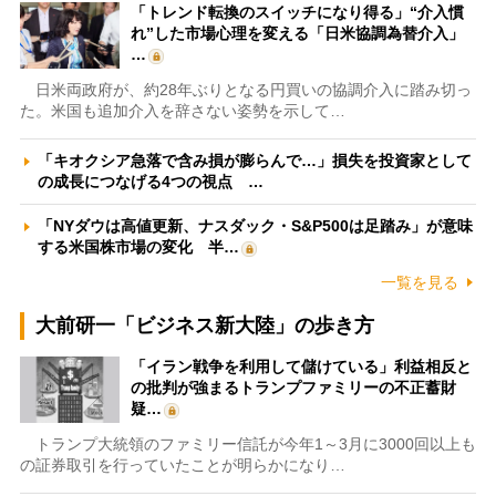
「トレンド転換のスイッチになり得る」“介入慣
れ”した市場心理を変える「日米協調為替介入」
…
日米両政府が、約28年ぶりとなる円買いの協調介入に踏み切っ
た。米国も追加介入を辞さない姿勢を示して…
「キオクシア急落で含み損が膨らんで…」損失を投資家として
の成長につなげる4つの視点 …
「NYダウは高値更新、ナスダック・S&P500は足踏み」が意味
する米国株市場の変化 半…
一覧を見る
大前研一「ビジネス新大陸」の歩き方
「イラン戦争を利用して儲けている」利益相反と
の批判が強まるトランプファミリーの不正蓄財
疑…
トランプ大統領のファミリー信託が今年1～3月に3000回以上も
の証券取引を行っていたことが明らかになり…