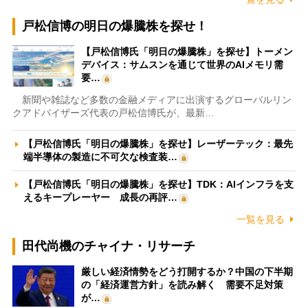
戸松信博の明日の爆騰株を探せ！
【戸松信博氏「明日の爆騰株」を探せ】トーメン
デバイス：サムスンを通じて世界のAIメモリ需
要…
新聞や雑誌など多数の金融メディアに出演するグローバルリン
クアドバイザーズ代表の戸松信博氏が、最新…
【戸松信博氏「明日の爆騰株」を探せ】レーザーテック：最先
端半導体の製造に不可欠な検査装…
【戸松信博氏「明日の爆騰株」を探せ】TDK：AIインフラを支
えるキープレーヤー 成長の再評…
一覧を見る
田代尚機のチャイナ・リサーチ
厳しい経済情勢をどう打開するか？中国の下半期
の「経済運営方針」を読み解く 需要不足対策
が…