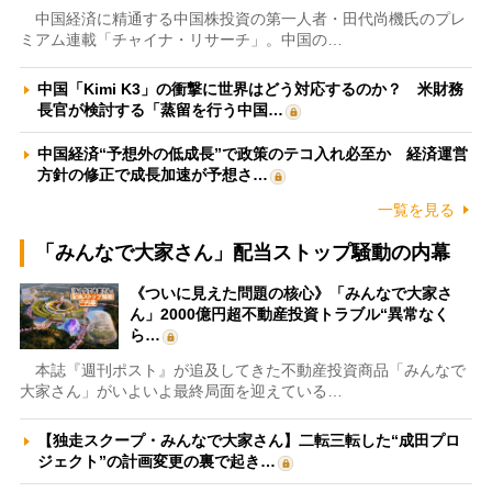
中国経済に精通する中国株投資の第一人者・田代尚機氏のプレ
ミアム連載「チャイナ・リサーチ」。中国の…
中国「Kimi K3」の衝撃に世界はどう対応するのか？ 米財務
長官が検討する「蒸留を行う中国…
中国経済“予想外の低成長”で政策のテコ入れ必至か 経済運営
方針の修正で成長加速が予想さ…
一覧を見る
「みんなで大家さん」配当ストップ騒動の内幕
《ついに見えた問題の核心》「みんなで大家さ
ん」2000億円超不動産投資トラブル“異常なく
ら…
本誌『週刊ポスト』が追及してきた不動産投資商品「みんなで
大家さん」がいよいよ最終局面を迎えている…
【独走スクープ・みんなで大家さん】二転三転した“成田プロ
ジェクト”の計画変更の裏で起き…