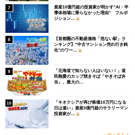
資産10億円超の投資家が明かす“AI・半
7
導体相場に乗らなかった理由” フルポ
ジション…
【首都圏の不動産価格「危ない駅」ラ
8
ンキング】“中古マンション売れ行き鈍
化”のワー…
「北海道で知らない人はいない！」道
9
民熱愛のカップ焼きそば「やきそば弁
当」、最大の…
「キオクシアが再び株価10万円になる
10
日は遠い」資産3億円超のサラリーマン
投資家が…
一覧を見る