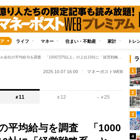
ア
ライフ
マネー
住まい・不動産
家計
トレ
上場コンサル会社の平均給与を調査 「1000万円以上」の上位10社に「経営戦略系」と「総合系」が混在、同じ業界でも大きな年収の差が出るワケ
ラ
1
2025.10.07 16:00
マネーポストWEB
2
11
12
25
＃
＃
～
＃
3
の平均給与を調査 「1000
4