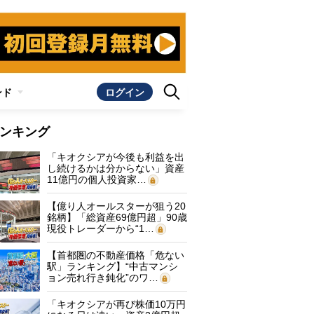
ンド
ログイン
ンキング
「キオクシアが今後も利益を出
し続けるかは分からない」資産
11億円の個人投資家…
【億り人オールスターが狙う20
銘柄】「総資産69億円超」90歳
現役トレーダーから“1…
【首都圏の不動産価格「危ない
駅」ランキング】“中古マンシ
ョン売れ行き鈍化”のワ…
「キオクシアが再び株価10万円