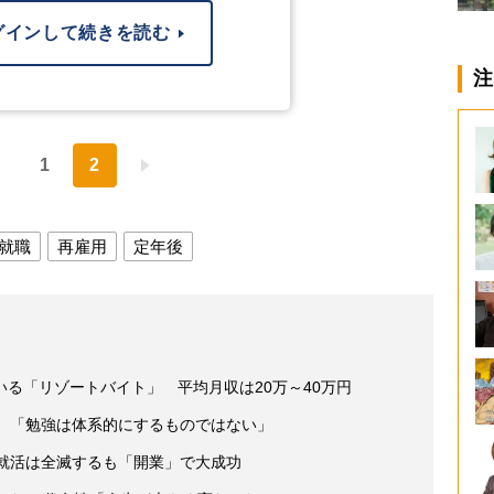
グインして続きを読む
注
1
2
就職
再雇用
定年後
る「リゾートバイト」 平均月収は20万～40万円
員 「勉強は体系的にするものではない」
 就活は全滅するも「開業」で大成功