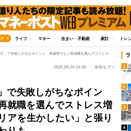
ア
ライフ
マネー
住まい・不動産
家計
トレ
「定年後の働き方」で失敗しがちなポイント 再雇用でなく再就職を選んでストレス増大、「自分のキャリアを生かしたい」と張り切って“老害”呼ばわりも
ラ
1
2025.09.29 15:00
女性セブン
2
」で失敗しがちなポイン
再就職を選んでストレス増
3
リアを生かしたい」と張り
4
ばわりも