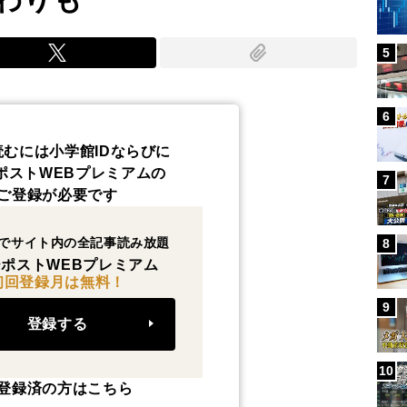
5
6
読むには小学館IDならびに
ポストWEBプレミアムの
7
ご登録が必要です
でサイト内の全記事読み放題
8
ポストWEBプレミアム
初回登録月は無料！
9
登録する
10
登録済の方はこちら