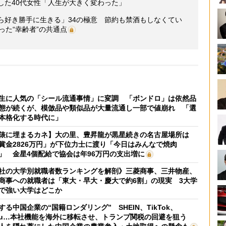
した40代女性「人生が大きく変わった」
ら好き勝手に生きる」34の極意 節約も禁酒もしなくてい
った“幸齢者”の共通点
生に人気の「シール流通事情」に変調 「ボンドロ」は依然品
態が続くが、模倣品や類似品が大量流通し一部で値崩れ 「選
本格化する時代に」
俵に埋まるカネ】大の里、豊昇龍が黒星続きの名古屋場所は
賞金2826万円」が下位力士に渡り「今日はみんなで焼肉
」 金星4個配給で協会は年96万円の支出増に
社の大学別就職者数ランキングを解剖》三菱商事、三井物産、
商事への就職者は「東大・早大・慶大で約6割」の現実 3大学
で強い大学はどこか
する中国企業の“国籍ロンダリング” SHEIN、TikTok、
mu…本社機能を海外に移転させ、トランプ関税の回避を狙う