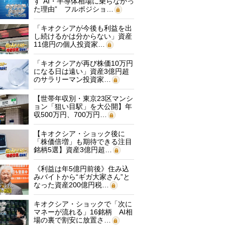
す“AI・半導体相場に乗らなかっ
た理由” フルポジショ…
「キオクシアが今後も利益を出
し続けるかは分からない」資産
11億円の個人投資家…
「キオクシアが再び株価10万円
になる日は遠い」資産3億円超
のサラリーマン投資家…
【世帯年収別・東京23区マンシ
ョン「狙い目駅」を大公開】年
収500万円、700万円…
【キオクシア・ショック後に
「株価倍増」も期待できる注目
銘柄5選】資産3億円超…
《利益は年5億円前後》住み込
みバイトから“ギガ大家さん”と
なった資産200億円税…
キオクシア・ショックで「次に
マネーが流れる」16銘柄 AI相
場の裏で割安に放置さ…