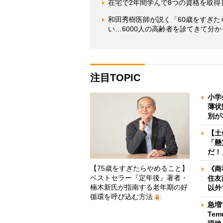
在宅で2年間学んで8つの資格を取得
和田秀樹医師が説く「60歳をすぎた
い…6000人の高齢者を診てきて分か
注目TOPIC
小学
薄状
別が
【土
「懸
だ！
【75歳をすぎたらやめること】
《商
ベストセラー『定年後』著者・
住友
楠木新氏が指南する老年期の好
以外
循環を呼び込む方法
急増
Te