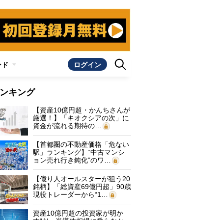
ンド
ログイン
ンキング
【資産10億円超・かんちさんが
厳選！】「キオクシアの次」に
資金が流れる期待の…
【首都圏の不動産価格「危ない
駅」ランキング】“中古マンシ
ョン売れ行き鈍化”のワ…
【億り人オールスターが狙う20
銘柄】「総資産69億円超」90歳
現役トレーダーから“1…
資産10億円超の投資家が明か