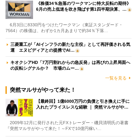
《株価34％急落のワークマンに特大反転の期待》
6月の売上低迷を吹き飛ばす第1四半期決算、…
6月3日に8330円をつけたワークマン（東証スタンダード・
7564）の株価は、わずか1カ月あまりで約34％下落…
三菱重工が「AIインフラの新たな主役」として再評価される気
運 エヌビディアとの提携でAI…
キオクシアHD「7万円割れからの急反発」は再びの上昇局面へ
の反転シグナルか？ 市場のムー…
一覧を見る
突然マルサがやって来た！
【最終回】1億6000万円の負債と引き換えに手に
入れたプライスレスな経験 ｜ 突然マルサがや…
2009年12月に発行された元FXトレーダー・磯貝清明氏の著書
『突然マルサがやって来た！～FXで10億円稼い…