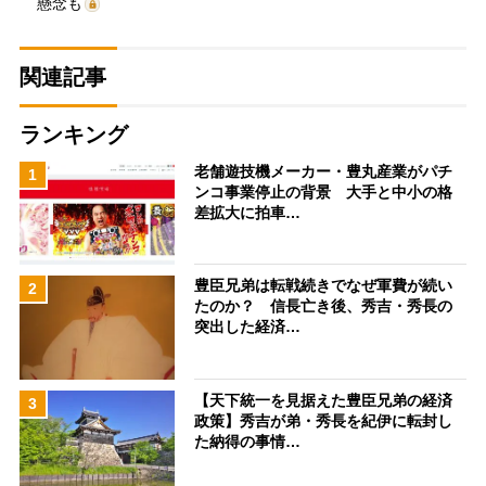
懸念も
関連記事
ランキング
老舗遊技機メーカー・豊丸産業がパチ
1
ンコ事業停止の背景 大手と中小の格
差拡大に拍車…
豊臣兄弟は転戦続きでなぜ軍費が続い
2
たのか？ 信長亡き後、秀吉・秀長の
突出した経済…
【天下統一を見据えた豊臣兄弟の経済
3
政策】秀吉が弟・秀長を紀伊に転封し
た納得の事情…