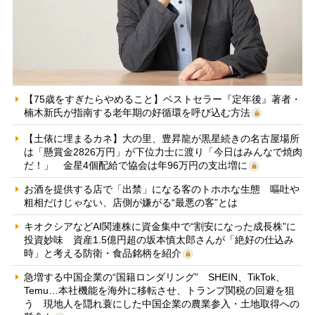
【75歳をすぎたらやめること】ベストセラー『定年後』著者・
楠木新氏が指南する老年期の好循環を呼び込む方法
【土俵に埋まるカネ】大の里、豊昇龍が黒星続きの名古屋場所
は「懸賞金2826万円」が下位力士に渡り「今日はみんなで焼肉
だ！」 金星4個配給で協会は年96万円の支出増に
お酒を提供する店で「出禁」になる客のトホホな生態 嘔吐や
粗相だけじゃない、店側が嫌がる“最悪の客”とは
キオクシアなどAI関連株に資金集中で“割安になった成長株”に
投資妙味 資産1.5億円超の坂本慎太郎さんが「絶好の仕込み
時」と考える防衛・食品銘柄を紹介
急増する中国企業の“国籍ロンダリング” SHEIN、TikTok、
Temu…本社機能を海外に移転させ、トランプ関税の回避を狙
う 現地人を隠れ蓑にした中国企業の農業参入・土地取得への