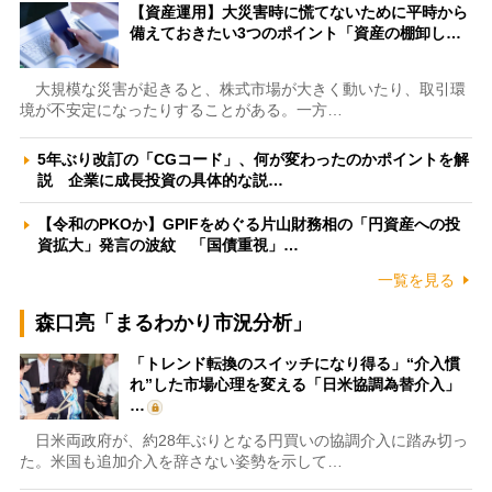
【資産運用】大災害時に慌てないために平時から
備えておきたい3つのポイント「資産の棚卸し…
大規模な災害が起きると、株式市場が大きく動いたり、取引環
境が不安定になったりすることがある。一方…
5年ぶり改訂の「CGコード」、何が変わったのかポイントを解
説 企業に成長投資の具体的な説…
【令和のPKOか】GPIFをめぐる片山財務相の「円資産への投
資拡大」発言の波紋 「国債重視」…
一覧を見る
森口亮「まるわかり市況分析」
「トレンド転換のスイッチになり得る」“介入慣
れ”した市場心理を変える「日米協調為替介入」
…
日米両政府が、約28年ぶりとなる円買いの協調介入に踏み切っ
た。米国も追加介入を辞さない姿勢を示して…