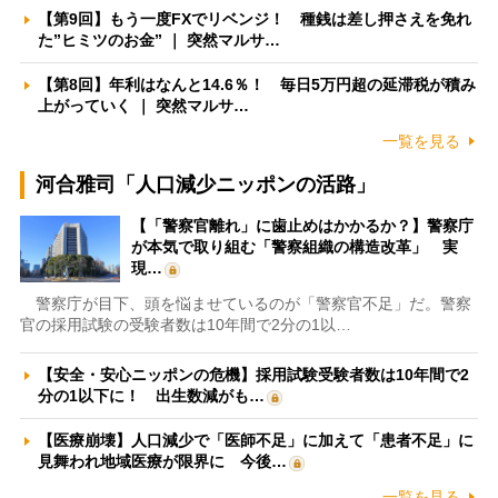
【第9回】もう一度FXでリベンジ！ 種銭は差し押さえを免れ
た”ヒミツのお金” ｜ 突然マルサ…
【第8回】年利はなんと14.6％！ 毎日5万円超の延滞税が積み
上がっていく ｜ 突然マルサ…
一覧を見る
河合雅司「人口減少ニッポンの活路」
【「警察官離れ」に歯止めはかかるか？】警察庁
が本気で取り組む「警察組織の構造改革」 実
現…
警察庁が目下、頭を悩ませているのが「警察官不足」だ。警察
官の採用試験の受験者数は10年間で2分の1以…
【安全・安心ニッポンの危機】採用試験受験者数は10年間で2
分の1以下に！ 出生数減がも…
【医療崩壊】人口減少で「医師不足」に加えて「患者不足」に
見舞われ地域医療が限界に 今後…
一覧を見る