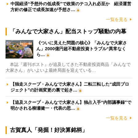
中国経済“予想外の低成長”で政策のテコ入れ必至か 経済運営
方針の修正で成長加速が予想さ…
一覧を見る
「みんなで大家さん」配当ストップ騒動の内幕
《ついに見えた問題の核心》「みんなで大家さ
ん」2000億円超不動産投資トラブル“異常なく
ら…
本誌『週刊ポスト』が追及してきた不動産投資商品「みんなで
大家さん」がいよいよ最終局面を迎えている…
【独走スクープ・みんなで大家さん】二転三転した“成田プロ
ジェクト”の計画変更の裏で起き…
【追及スクープ・みんなで大家さん】独占入手“内部議事録”で
明かされる柳瀬健一・代表の思…
一覧を見る
古賀真人「発掘！好決算銘柄」