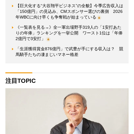
【巨大化する“大谷翔平ビジネス”の全貌】今季広告収入は
「150億円」の見込み、CMスポンサー選びの裏側 2026
年WBCに向け早くも争奪戦が始まっている
《一覧表を見る→》全一軍出場野手319人の「1安打あた
りの年俸」ランキングを一挙公開 ワースト1位は「年俸
2億円で3安打」
「生涯獲得賞金876億円」で武豊が手にする収入は？ 競
馬騎手たちの凄まじいマネー格差
注目TOPIC