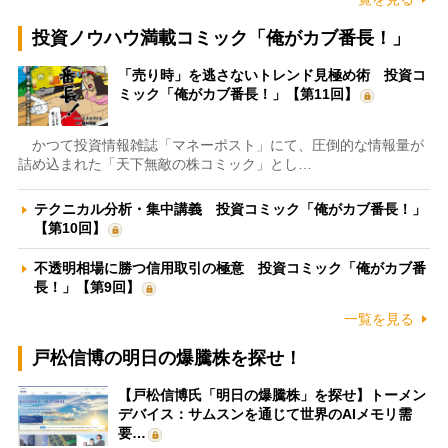
投資ノウハウ満載コミック「俺がカブ番長！」
「売り時」を逃さないトレンド見極め術 投資コ
ミック「俺がカブ番長！」【第11回】
かつて投資情報雑誌「マネーポスト」にて、圧倒的な情報量が
詰め込まれた「天下無敵の株コミック」とし…
テクニカル分析・集中講義 投資コミック「俺がカブ番長！」
【第10回】
不透明相場に勝つ信用取引の極意 投資コミック「俺がカブ番
長！」【第9回】
一覧を見る
戸松信博の明日の爆騰株を探せ！
【戸松信博氏「明日の爆騰株」を探せ】トーメン
デバイス：サムスンを通じて世界のAIメモリ需
要…