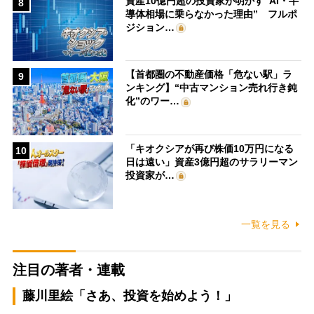
資産10億円超の投資家が明かす“AI・半
8
導体相場に乗らなかった理由” フルポ
ジション…
【首都圏の不動産価格「危ない駅」ラ
9
ンキング】“中古マンション売れ行き鈍
化”のワー…
「キオクシアが再び株価10万円になる
10
日は遠い」資産3億円超のサラリーマン
投資家が…
一覧を見る
注目の著者・連載
藤川里絵「さあ、投資を始めよう！」