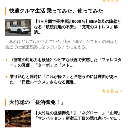
快適クルマ生活 乗ってみた、使ってみた
【4ヶ月間で受注累計6000台】BEV普及の障壁と
なる「航続距離の不安」「充電のストレス」解
消…
あれほどもてはやされていた「EV（BEV）シフト」の潮流も、
最近では減速基調になっているように見える。…
《雪道の対応力を検証》シビアな状況で実感した「フォレスタ
ー」の真価 「ターボ」と「スト…
乗り込むと同時に「これが軽？」と戸惑うのには理由があっ
た 「日産ルークス」さらなる躍進…
一覧を見る
大竹聡の「昼酒御免！」
【大竹聡の昼酒御免！】「ネグローニ」「山崎」
「マンハッタン」新宿三丁目の隠れ家バーで1…