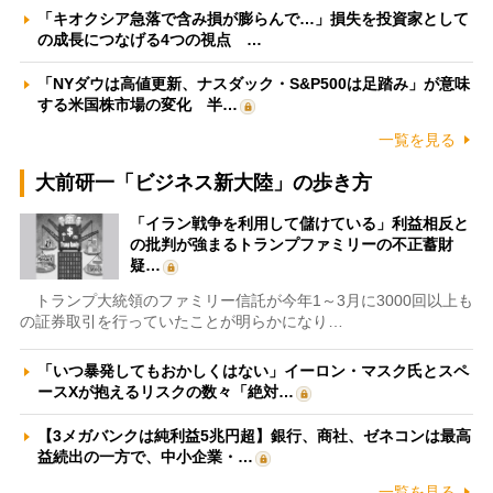
「キオクシア急落で含み損が膨らんで…」損失を投資家として
の成長につなげる4つの視点 …
「NYダウは高値更新、ナスダック・S&P500は足踏み」が意味
する米国株市場の変化 半…
一覧を見る
大前研一「ビジネス新大陸」の歩き方
「イラン戦争を利用して儲けている」利益相反と
の批判が強まるトランプファミリーの不正蓄財
疑…
トランプ大統領のファミリー信託が今年1～3月に3000回以上も
の証券取引を行っていたことが明らかになり…
「いつ暴発してもおかしくはない」イーロン・マスク氏とスペ
ースXが抱えるリスクの数々「絶対…
【3メガバンクは純利益5兆円超】銀行、商社、ゼネコンは最高
益続出の一方で、中小企業・…
一覧を見る