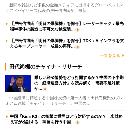
新聞や雑誌など多数の金融メディアに出演するグローバルリン
クアドバイザーズ代表の戸松信博氏が、最新…
【戸松信博氏「明日の爆騰株」を探せ】レーザーテック：最先
端半導体の製造に不可欠な検査装…
【戸松信博氏「明日の爆騰株」を探せ】TDK：AIインフラを支
えるキープレーヤー 成長の再評…
一覧を見る
田代尚機のチャイナ・リサーチ
厳しい経済情勢をどう打開するか？中国の下半期
の「経済運営方針」を読み解く 需要不足対策
が…
中国経済に精通する中国株投資の第一人者・田代尚機氏のプレ
ミアム連載「チャイナ・リサーチ」。中国の…
中国「Kimi K3」の衝撃に世界はどう対応するのか？ 米財務
長官が検討する「蒸留を行う中国…