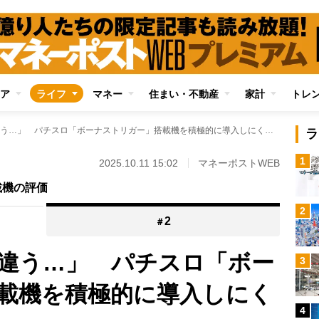
ア
ライフ
マネー
住まい・不動産
家計
トレ
「ジャグラーとは違う…」 パチスロ「ボーナストリガー」搭載機を積極的に導入しにくいホール側の事情
ラ
1
2025.10.11 15:02
マネーポストWEB
載機の評価
2
2
＃
違う…」 パチスロ「ボー
3
載機を積極的に導入しにく
4