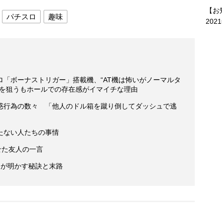
【お
パチスロ
趣味
202
「ボーナストリガー」搭載機、“AT機は怖いがノーマルタ
ーを狙うもホールでの存在感がイマイチな理由
惑行為の数々 「他人のドル箱を蹴り倒してダッシュで逃
たない人たちの事情
せた友人の一言
」が明かす秘訣と末路