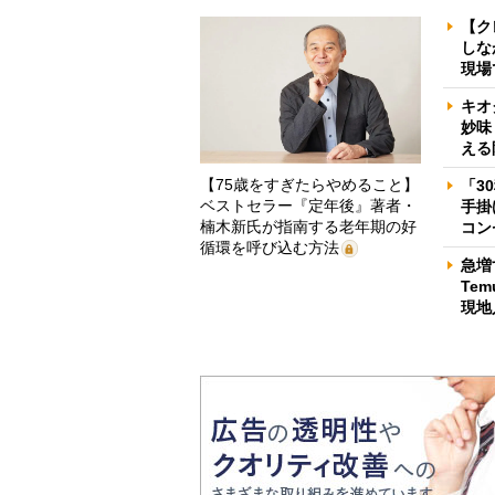
【ク
しな
現場
キオ
妙味
える
【75歳をすぎたらやめること】
「3
ベストセラー『定年後』著者・
手掛
楠木新氏が指南する老年期の好
コン
循環を呼び込む方法
急増
Te
現地