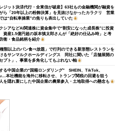
レジット決済代行・全東信が破産】63社もの金融機関が融資を
がら「20年以上の粉飾決算」を見抜けなかったカラクリ 営業
では“自転車操業”の焦りも表出していた
クシアなどAI関連株に資金集中で“割安になった成長株”に投資
 資産1.5億円超の坂本慎太郎さんが「絶好の仕込み時」と考
防衛・食品銘柄を紹介
0種類以上のパン食べ放題」で行列のできる新形態レストランを
けるサンマルクホールディングス 同社に聞いた「店舗展開の
セプト」、事業を多角化してもぶれない軸
する中国企業の“国籍ロンダリング” SHEIN、TikTok、
mu…本社機能を海外に移転させ、トランプ関税の回避を狙う
人を隠れ蓑にした中国企業の農業参入・土地取得への懸念も