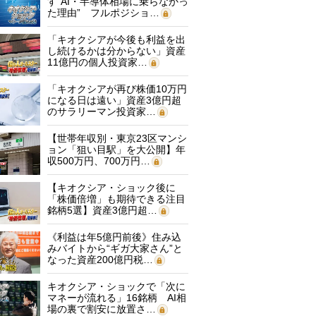
す“AI・半導体相場に乗らなかっ
た理由” フルポジショ…
「キオクシアが今後も利益を出
し続けるかは分からない」資産
11億円の個人投資家…
「キオクシアが再び株価10万円
になる日は遠い」資産3億円超
のサラリーマン投資家…
【世帯年収別・東京23区マンシ
ョン「狙い目駅」を大公開】年
収500万円、700万円…
【キオクシア・ショック後に
「株価倍増」も期待できる注目
銘柄5選】資産3億円超…
《利益は年5億円前後》住み込
みバイトから“ギガ大家さん”と
なった資産200億円税…
キオクシア・ショックで「次に
マネーが流れる」16銘柄 AI相
場の裏で割安に放置さ…