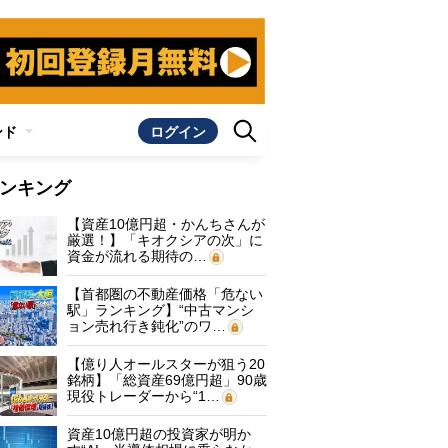
ンド
ログイン
ンキング
【資産10億円超・かんちさんが
厳選！】「キオクシアの次」に
資金が流れる期待の…
【首都圏の不動産価格「危ない
駅」ランキング】“中古マンシ
ョン売れ行き鈍化”のワ…
【億り人オールスターが狙う20
銘柄】「総資産69億円超」90歳
現役トレーダーから“1…
資産10億円超の投資家が明か