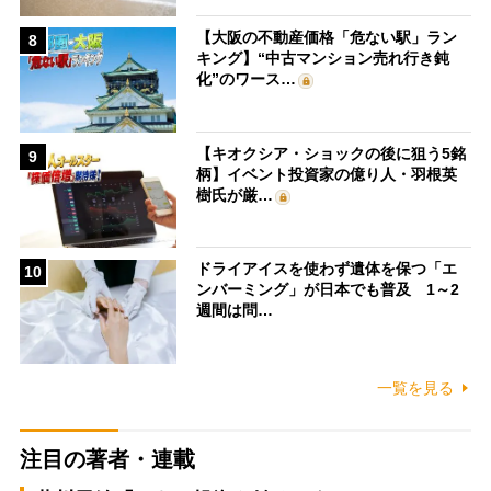
【大阪の不動産価格「危ない駅」ラン
8
キング】“中古マンション売れ行き鈍
化”のワース…
【キオクシア・ショックの後に狙う5銘
9
柄】イベント投資家の億り人・羽根英
樹氏が厳…
ドライアイスを使わず遺体を保つ「エ
10
ンバーミング」が日本でも普及 1～2
週間は問…
一覧を見る
注目の著者・連載