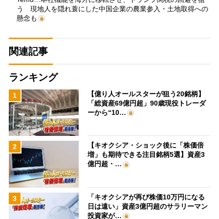
う 現地人を隠れ蓑にした中国企業の農業参入・土地取得への
懸念も
関連記事
ランキング
【億り人オールスターが狙う20銘柄】
1
「総資産69億円超」90歳現役トレーダ
ーから“10…
【キオクシア・ショック後に「株価倍
2
増」も期待できる注目銘柄5選】資産3
億円超・…
「キオクシアが再び株価10万円になる
3
日は遠い」資産3億円超のサラリーマン
投資家が…