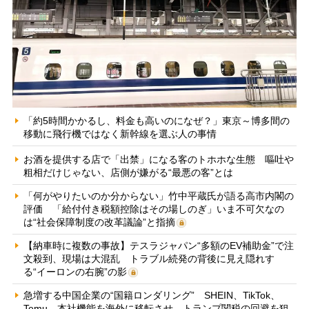
「約5時間かかるし、料金も高いのになぜ？」東京～博多間の
移動に飛行機ではなく新幹線を選ぶ人の事情
お酒を提供する店で「出禁」になる客のトホホな生態 嘔吐や
粗相だけじゃない、店側が嫌がる“最悪の客”とは
「何がやりたいのか分からない」竹中平蔵氏が語る高市内閣の
評価 「給付付き税額控除はその場しのぎ」いま不可欠なの
は“社会保障制度の改革議論”と指摘
【納車時に複数の事故】テスラジャパン“多額のEV補助金”で注
文殺到、現場は大混乱 トラブル続発の背後に見え隠れす
る“イーロンの右腕”の影
急増する中国企業の“国籍ロンダリング” SHEIN、TikTok、
Temu…本社機能を海外に移転させ、トランプ関税の回避を狙