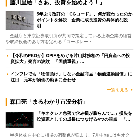
藤川里絵「さあ、投資を始めよう！」
5年ぶり改訂の「CGコード」、何が変わったのか
ポイントを解説 企業に成長投資の具体的な説
明…
金融庁と東京証券取引所が共同で策定している上場企業の経営
や取締役会のあり方を定める「コーポレート…
【令和のPKOか】GPIFをめぐる片山財務相の「円資産への投
資拡大」発言の波紋 「国債重視」…
インフレでも「物価負け」しない金融商品「物価連動国債」に
注目 元本が物価の動きに合わせ…
一覧を見る
森口亮「まるわかり市況分析」
「キオクシア急落で含み損が膨らんで…」損失を
投資家としての成長につなげる4つの視点 「…
半導体株を中心に相場の調整色が強まり、7月中旬にはキオク