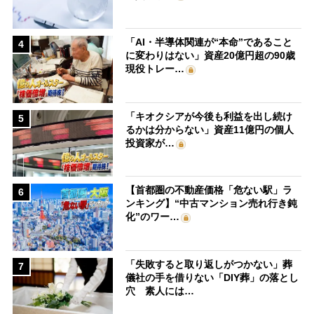
「AI・半導体関連が“本命”であること
4
に変わりはない」資産20億円超の90歳
現役トレー…
「キオクシアが今後も利益を出し続け
5
るかは分からない」資産11億円の個人
投資家が…
【首都圏の不動産価格「危ない駅」ラ
6
ンキング】“中古マンション売れ行き鈍
化”のワー…
「失敗すると取り返しがつかない」葬
7
儀社の手を借りない「DIY葬」の落とし
穴 素人には…