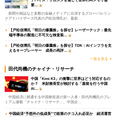
要…
新聞や雑誌など多数の金融メディアに出演するグローバルリン
クアドバイザーズ代表の戸松信博氏が、最新…
【戸松信博氏「明日の爆騰株」を探せ】レーザーテック：最先
端半導体の製造に不可欠な検査装…
【戸松信博氏「明日の爆騰株」を探せ】TDK：AIインフラを支
えるキープレーヤー 成長の再評…
一覧を見る
田代尚機のチャイナ・リサーチ
中国「Kimi K3」の衝撃に世界はどう対応するの
か？ 米財務長官が検討する「蒸留を行う中国
AI…
中国経済に精通する中国株投資の第一人者・田代尚機氏のプレ
ミアム連載「チャイナ・リサーチ」。中国企…
中国経済“予想外の低成長”で政策のテコ入れ必至か 経済運営