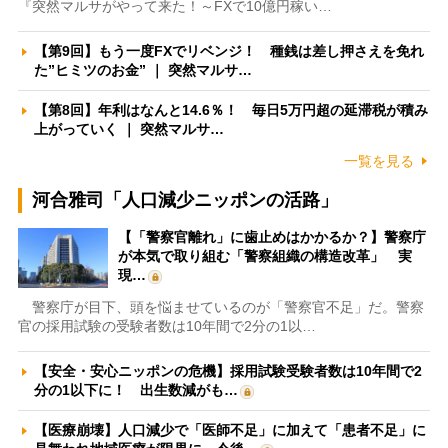
『突然マルサがやって来た！～FXで10億円稼い…
【第9回】もう一度FXでリベンジ！ 種銭は差し押さえを免れ
た”ヒミツのお金” ｜ 突然マルサ…
【第8回】年利はなんと14.6％！ 毎日5万円超の延滞税が積み
上がっていく ｜ 突然マルサ…
一覧を見る
河合雅司「人口減少ニッポンの活路」
【「警察官離れ」に歯止めはかかるか？】警察庁
が本気で取り組む「警察組織の構造改革」 実
現…
警察庁が目下、頭を悩ませているのが「警察官不足」だ。警察
官の採用試験の受験者数は10年間で2分の1以…
【安全・安心ニッポンの危機】採用試験受験者数は10年間で2
分の1以下に！ 出生数減がも…
【医療崩壊】人口減少で「医師不足」に加えて「患者不足」に