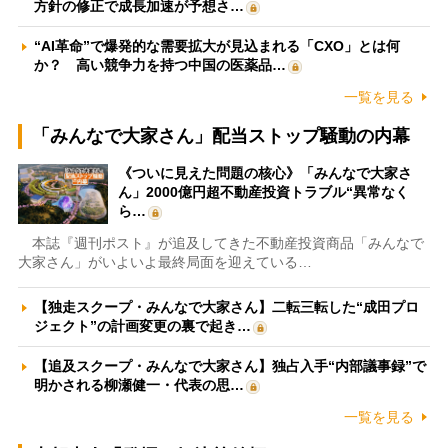
方針の修正で成長加速が予想さ…
“AI革命”で爆発的な需要拡大が見込まれる「CXO」とは何
か？ 高い競争力を持つ中国の医薬品…
一覧を見る
「みんなで大家さん」配当ストップ騒動の内幕
《ついに見えた問題の核心》「みんなで大家さ
ん」2000億円超不動産投資トラブル“異常なく
ら…
本誌『週刊ポスト』が追及してきた不動産投資商品「みんなで
大家さん」がいよいよ最終局面を迎えている…
【独走スクープ・みんなで大家さん】二転三転した“成田プロ
ジェクト”の計画変更の裏で起き…
【追及スクープ・みんなで大家さん】独占入手“内部議事録”で
明かされる柳瀬健一・代表の思…
一覧を見る