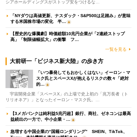
シアホールディングスがストップ安をつけるな…
「NYダウは高値更新、ナスダック・S&P500は足踏み」が意味
する米国株市場の変化 半…
【歴史的な爆騰劇】時価総額10兆円企業が「2連続ストップ
高」「制限値幅拡大」の衝撃 フ…
一覧を見る
大前研一「ビジネス新大陸」の歩き方
「いつ暴発してもおかしくはない」イーロン・マ
スク氏とスペースXが抱えるリスクの数々「絶対
的…
宇宙開発企業「スペースX」の上場で史上初の「兆万長者（ト
リリオネア）」となったイーロン・マスク氏。…
【3メガバンクは純利益5兆円超】銀行、商社、ゼネコンは最高
益続出の一方で、中小企業・…
急増する中国企業の“国籍ロンダリング” SHEIN、TikTok、