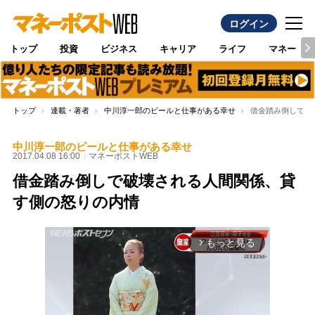
ログイン
トップ
投資
ビジネス
キャリア
ライフ
マネー
トップ
連載・著者
中川淳一郎のビールと仕事がある幸せ
借金踏み倒しで破
中川淳一郎のビールと仕事がある幸せ
2017.04.08 16:00
マネーポストWEB
借金踏み倒しで破壊される人間関係、貸
す側の怒りの内情
もっと見る
arrow_forward_ios