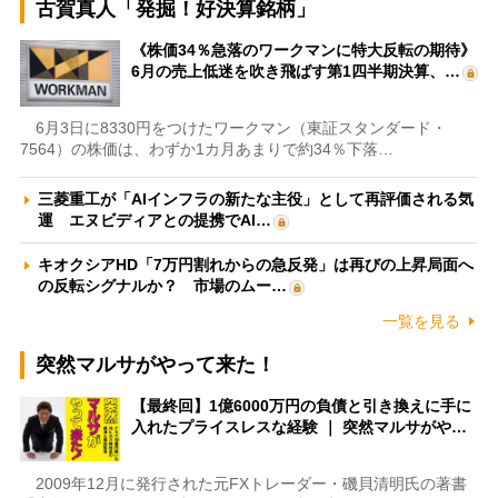
古賀真人「発掘！好決算銘柄」
《株価34％急落のワークマンに特大反転の期待》
6月の売上低迷を吹き飛ばす第1四半期決算、…
6月3日に8330円をつけたワークマン（東証スタンダード・
7564）の株価は、わずか1カ月あまりで約34％下落…
三菱重工が「AIインフラの新たな主役」として再評価される気
運 エヌビディアとの提携でAI…
キオクシアHD「7万円割れからの急反発」は再びの上昇局面へ
の反転シグナルか？ 市場のムー…
一覧を見る
突然マルサがやって来た！
【最終回】1億6000万円の負債と引き換えに手に
入れたプライスレスな経験 ｜ 突然マルサがや…
2009年12月に発行された元FXトレーダー・磯貝清明氏の著書