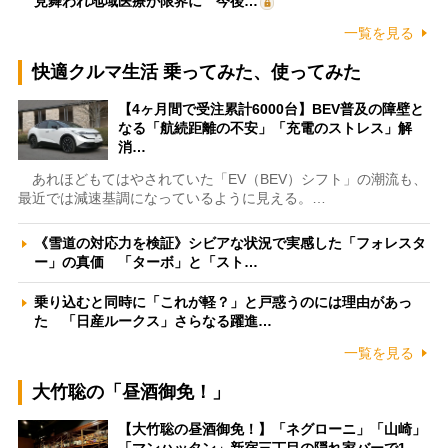
見舞われ地域医療が限界に 今後…
一覧を見る
快適クルマ生活 乗ってみた、使ってみた
【4ヶ月間で受注累計6000台】BEV普及の障壁と
なる「航続距離の不安」「充電のストレス」解
消…
あれほどもてはやされていた「EV（BEV）シフト」の潮流も、
最近では減速基調になっているように見える。…
《雪道の対応力を検証》シビアな状況で実感した「フォレスタ
ー」の真価 「ターボ」と「スト…
乗り込むと同時に「これが軽？」と戸惑うのには理由があっ
た 「日産ルークス」さらなる躍進…
一覧を見る
大竹聡の「昼酒御免！」
【大竹聡の昼酒御免！】「ネグローニ」「山崎」
「マンハッタン」新宿三丁目の隠れ家バーで1…