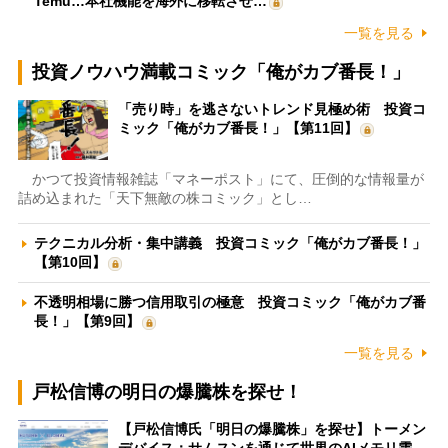
Temu…本社機能を海外に移転させ…
一覧を見る
投資ノウハウ満載コミック「俺がカブ番長！」
「売り時」を逃さないトレンド見極め術 投資コ
ミック「俺がカブ番長！」【第11回】
かつて投資情報雑誌「マネーポスト」にて、圧倒的な情報量が
詰め込まれた「天下無敵の株コミック」とし…
テクニカル分析・集中講義 投資コミック「俺がカブ番長！」
【第10回】
不透明相場に勝つ信用取引の極意 投資コミック「俺がカブ番
長！」【第9回】
一覧を見る
戸松信博の明日の爆騰株を探せ！
【戸松信博氏「明日の爆騰株」を探せ】トーメン
デバイス：サムスンを通じて世界のAIメモリ需