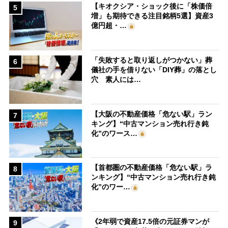
【キオクシア・ショック後に「株価倍
5
増」も期待できる注目銘柄5選】資産3
億円超・…
「失敗すると取り返しがつかない」葬
6
儀社の手を借りない「DIY葬」の落とし
穴 素人には…
【大阪の不動産価格「危ない駅」ラン
7
キング】“中古マンション売れ行き鈍
化”のワース…
【首都圏の不動産価格「危ない駅」ラ
8
ンキング】“中古マンション売れ行き鈍
化”のワー…
《2年弱で資産17.5倍の元証券マンが
9