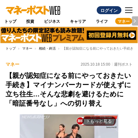
ログイン
トップ
投資
ビジネス
キャリア
ライフ
マネー
トップ
マネー
相続・終活
【親が認知症になる前にやっておきたい手続き】
マネー
2025.10.18 15:00
週刊ポスト
【親が認知症になる前にやっておきたい
手続き】マイナンバーカードが使えずに
立ち往生…そんな悲劇を避けるために
「暗証番号なし」への切り替え
もっと見る
arrow_forward_ios