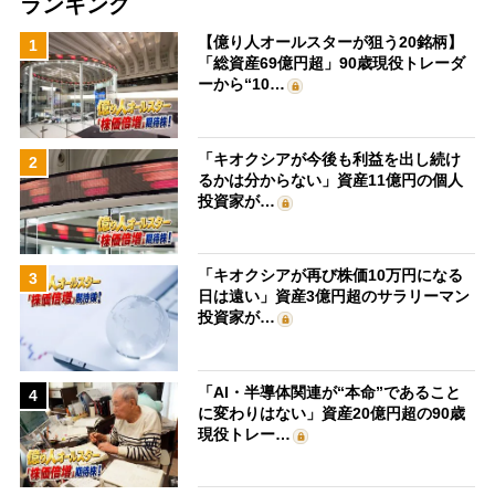
ランキング
【億り人オールスターが狙う20銘柄】
1
「総資産69億円超」90歳現役トレーダ
ーから“10…
「キオクシアが今後も利益を出し続け
2
るかは分からない」資産11億円の個人
投資家が…
「キオクシアが再び株価10万円になる
3
日は遠い」資産3億円超のサラリーマン
投資家が…
「AI・半導体関連が“本命”であること
4
に変わりはない」資産20億円超の90歳
現役トレー…