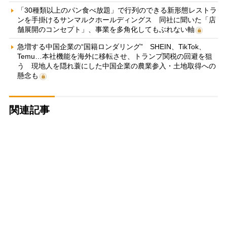
「30種類以上のパン食べ放題」で行列のできる新形態レストラ
ンを手掛けるサンマルクホールディングス 同社に聞いた「店
舗展開のコンセプト」、事業を多角化してもぶれない軸
急増する中国企業の“国籍ロンダリング” SHEIN、TikTok、
Temu…本社機能を海外に移転させ、トランプ関税の回避を狙
う 現地人を隠れ蓑にした中国企業の農業参入・土地取得への
懸念も
関連記事