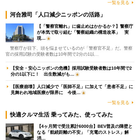
一覧を見る
河合雅司「人口減少ニッポンの活路」
【「警察官離れ」に歯止めはかかるか？】警察庁
が本気で取り組む「警察組織の構造改革」 実
現…
警察庁が目下、頭を悩ませているのが「警察官不足」だ。警察
官の採用試験の受験者数は10年間で2分の1以…
【安全・安心ニッポンの危機】採用試験受験者数は10年間で2
分の1以下に！ 出生数減がも…
【医療崩壊】人口減少で「医師不足」に加えて「患者不足」に
見舞われ地域医療が限界に 今後…
一覧を見る
快適クルマ生活 乗ってみた、使ってみた
【4ヶ月間で受注累計6000台】BEV普及の障壁と
なる「航続距離の不安」「充電のストレス」解
消…