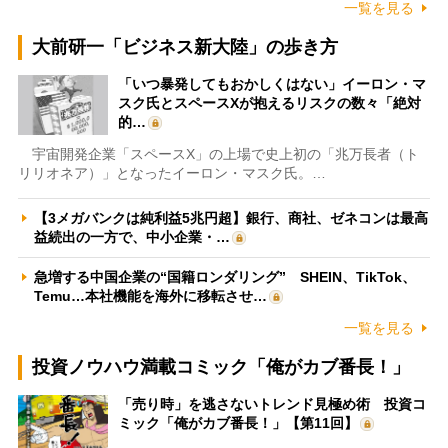
一覧を見る
大前研一「ビジネス新大陸」の歩き方
「いつ暴発してもおかしくはない」イーロン・マ
スク氏とスペースXが抱えるリスクの数々「絶対
的…
宇宙開発企業「スペースX」の上場で史上初の「兆万長者（ト
リリオネア）」となったイーロン・マスク氏。…
【3メガバンクは純利益5兆円超】銀行、商社、ゼネコンは最高
益続出の一方で、中小企業・…
急増する中国企業の“国籍ロンダリング” SHEIN、TikTok、
Temu…本社機能を海外に移転させ…
一覧を見る
投資ノウハウ満載コミック「俺がカブ番長！」
「売り時」を逃さないトレンド見極め術 投資コ
ミック「俺がカブ番長！」【第11回】