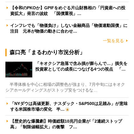
【令和のPKOか】GPIFをめぐる片山財務相の「円資産への投
資拡大」発言の波紋 「国債重視」…
インフレでも「物価負け」しない金融商品「物価連動国債」に
注目 元本が物価の動きに合わせ…
一覧を見る
森口亮「まるわかり市況分析」
「キオクシア急落で含み損が膨らんで…」損失を
投資家としての成長につなげる4つの視点 「…
半導体株を中心に相場の調整色が強まり、7月中旬にはキオク
シアホールディングスがストップ安をつけるな…
「NYダウは高値更新、ナスダック・S&P500は足踏み」が意味
する米国株市場の変化 半…
【歴史的な爆騰劇】時価総額10兆円企業が「2連続ストップ
高」「制限値幅拡大」の衝撃 フ…