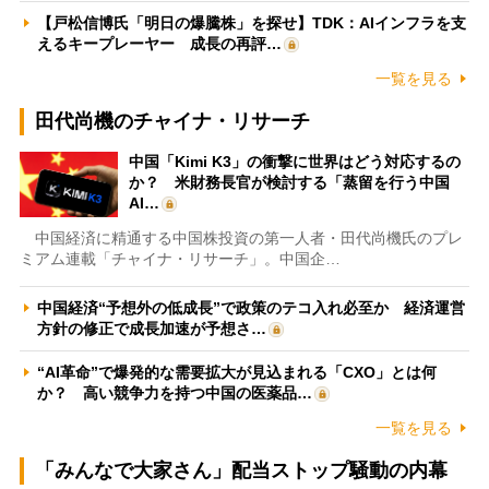
【戸松信博氏「明日の爆騰株」を探せ】TDK：AIインフラを支
えるキープレーヤー 成長の再評…
一覧を見る
田代尚機のチャイナ・リサーチ
中国「Kimi K3」の衝撃に世界はどう対応するの
か？ 米財務長官が検討する「蒸留を行う中国
AI…
中国経済に精通する中国株投資の第一人者・田代尚機氏のプレ
ミアム連載「チャイナ・リサーチ」。中国企…
中国経済“予想外の低成長”で政策のテコ入れ必至か 経済運営
方針の修正で成長加速が予想さ…
“AI革命”で爆発的な需要拡大が見込まれる「CXO」とは何
か？ 高い競争力を持つ中国の医薬品…
一覧を見る
「みんなで大家さん」配当ストップ騒動の内幕