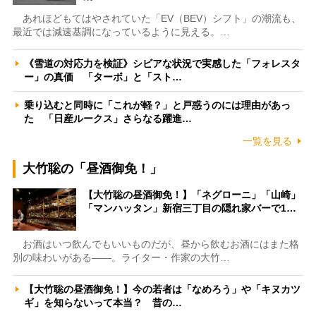
あれほどもてはやされていた「EV（BEV）シフト」の潮流も、
最近では減速基調になっているように見える。…
《雪道の対応力を検証》シビアな状況で実感した「フォレスタ
ー」の真価 「ターボ」と「スト…
乗り込むと同時に「これが軽？」と戸惑うのには理由があっ
た 「日産ルークス」さらなる躍進…
一覧を見る
大竹聡の「昼酒御免！」
【大竹聡の昼酒御免！】「ネグローニ」「山崎」
「マンハッタン」新宿三丁目の隠れ家バーで1…
お酒はいつ飲んでもいいものだが、昼から飲むお酒にはまた格
別の味わいがある――。ライター・作家の大竹…
【大竹聡の昼酒御免！】今の若者は「なめろう」や「キヌカツ
ギ」を知らないって本当？ 昔の…