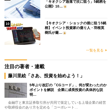
「キオクシア急落で次に狙う」5銘柄を
公開》10…
【キオクシア・ショックの後に狙う5銘
10
柄】イベント投資家の億り人・羽根英
樹氏が厳…
一覧を見る
注目の著者・連載
藤川里絵「さあ、投資を始めよう！」
5年ぶり改訂の「CGコード」、何が変わったのか
ポイントを解説 企業に成長投資の具体的な説
明…
金融庁と東京証券取引所が共同で策定している上場企業の経営
や取締役会のあり方を定める「コーポレート…