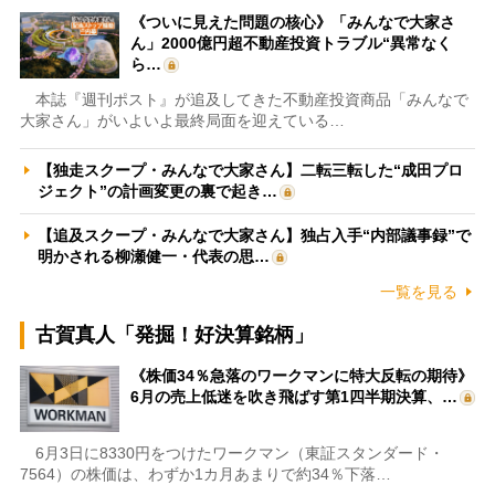
《ついに見えた問題の核心》「みんなで大家さ
ん」2000億円超不動産投資トラブル“異常なく
ら…
本誌『週刊ポスト』が追及してきた不動産投資商品「みんなで
大家さん」がいよいよ最終局面を迎えている…
【独走スクープ・みんなで大家さん】二転三転した“成田プロ
ジェクト”の計画変更の裏で起き…
【追及スクープ・みんなで大家さん】独占入手“内部議事録”で
明かされる柳瀬健一・代表の思…
一覧を見る
古賀真人「発掘！好決算銘柄」
《株価34％急落のワークマンに特大反転の期待》
6月の売上低迷を吹き飛ばす第1四半期決算、…
6月3日に8330円をつけたワークマン（東証スタンダード・
7564）の株価は、わずか1カ月あまりで約34％下落…