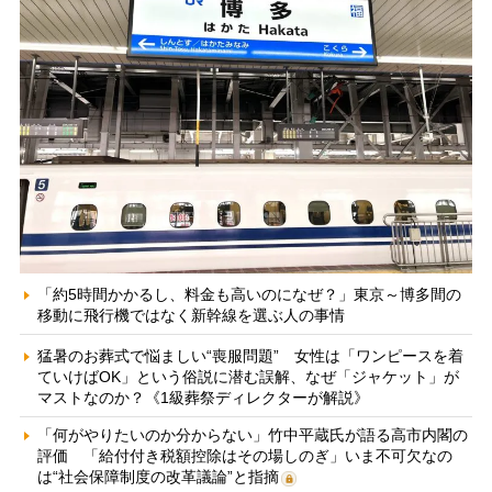
「約5時間かかるし、料金も高いのになぜ？」東京～博多間の
移動に飛行機ではなく新幹線を選ぶ人の事情
猛暑のお葬式で悩ましい“喪服問題” 女性は「ワンピースを着
ていけばOK」という俗説に潜む誤解、なぜ「ジャケット」が
マストなのか？《1級葬祭ディレクターが解説》
「何がやりたいのか分からない」竹中平蔵氏が語る高市内閣の
評価 「給付付き税額控除はその場しのぎ」いま不可欠なの
は“社会保障制度の改革議論”と指摘