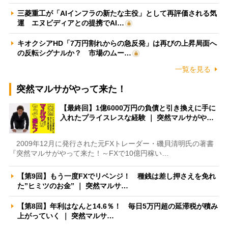
三菱重工が「AIインフラの新たな主役」として再評価される気
運 エヌビディアとの提携でAI…
キオクシアHD「7万円割れからの急反発」は再びの上昇局面へ
の反転シグナルか？ 市場のムー…
一覧を見る
突然マルサがやって来た！
【最終回】1億6000万円の負債と引き換えに手に
入れたプライスレスな経験 ｜ 突然マルサがや…
2009年12月に発行された元FXトレーダー・磯貝清明氏の著書
『突然マルサがやって来た！～FXで10億円稼い…
【第9回】もう一度FXでリベンジ！ 種銭は差し押さえを免れ
た”ヒミツのお金” ｜ 突然マルサ…
【第8回】年利はなんと14.6％！ 毎日5万円超の延滞税が積み
上がっていく ｜ 突然マルサ…