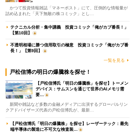
かつて投資情報雑誌「マネーポスト」にて、圧倒的な情報量が
詰め込まれた「天下無敵の株コミック」とし…
テクニカル分析・集中講義 投資コミック「俺がカブ番長！」
【第10回】
不透明相場に勝つ信用取引の極意 投資コミック「俺がカブ番
長！」【第9回】
一覧を見る
戸松信博の明日の爆騰株を探せ！
【戸松信博氏「明日の爆騰株」を探せ】トーメン
デバイス：サムスンを通じて世界のAIメモリ需
要…
新聞や雑誌など多数の金融メディアに出演するグローバルリン
クアドバイザーズ代表の戸松信博氏が、最新…
【戸松信博氏「明日の爆騰株」を探せ】レーザーテック：最先
端半導体の製造に不可欠な検査装…