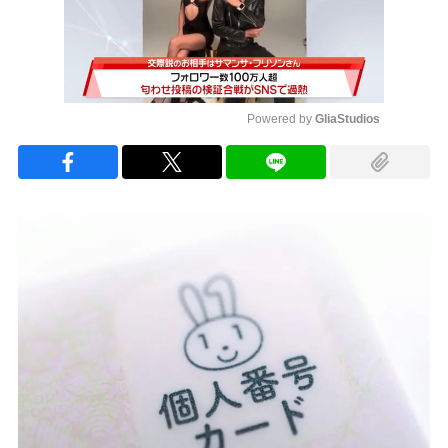
Powered by 
GliaStudios
Mute