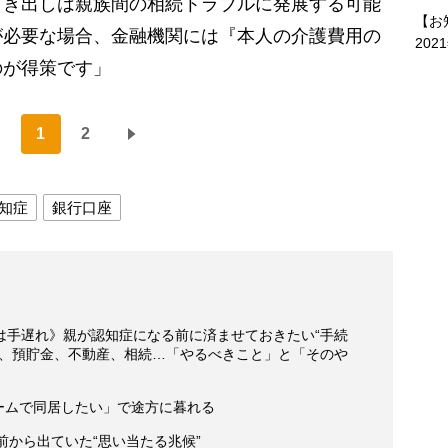
引き出しは親族間の相続トラブルに発展する可能
【お
が必要な場合、金融機関には『本人の介護費用の
202
のが得策です」
1
2
知症
銀行口座
は手遅れ》親が認知症になる前に済ませておきたい“手続
約、預貯金、不動産、相続…「やるべきこと」と「そのや
ホームで同居したい」で途方に暮れる
前から出ていた“思い当たる兆候”