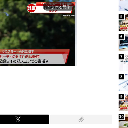
もっと見る
arrow_forward_ios
5
6
7
8
Mute
9
10