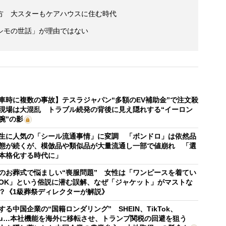
方 大スターもケアハウスに住む時代
シモの世話」が理由ではない
車時に複数の事故】テスラジャパン“多額のEV補助金”で注文殺
現場は大混乱 トラブル続発の背後に見え隠れする“イーロン
腕”の影
生に人気の「シール流通事情」に変調 「ボンドロ」は依然品
態が続くが、模倣品や類似品が大量流通し一部で値崩れ 「選
本格化する時代に」
のお葬式で悩ましい“喪服問題” 女性は「ワンピースを着てい
OK」という俗説に潜む誤解、なぜ「ジャケット」がマストな
？《1級葬祭ディレクターが解説》
する中国企業の“国籍ロンダリング” SHEIN、TikTok、
mu…本社機能を海外に移転させ、トランプ関税の回避を狙う