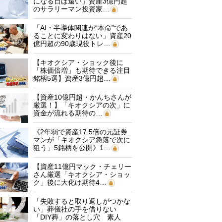
になる日は遠い」資産3億円超
のサラリーマン投資家…
「AI・半導体関連が“本命”であ
ることに変わりはない」資産20
億円超の90歳現役トレ…
【キオクシア・ショック後に
「株価倍増」も期待できる注目
銘柄5選】資産3億円超…
【資産10億円超・かんちさんが
厳選！】「キオクシアの次」に
資金が流れる期待の…
《2年弱で資産17.5倍の元証券
マンが「キオクシア急落で次に
狙う」5銘柄を公開》1…
【資産11億円マック・チェリー
さん厳選「キオクシア・ショッ
ク」後に大化け期待4…
「失敗すると取り返しがつかな
い」葬儀社の手を借りない
「DIY葬」の落とし穴 素人