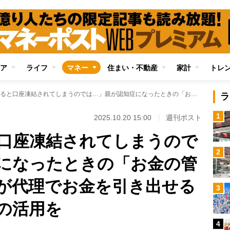
ア
ライフ
マネー
住まい・不動産
家計
トレ
「銀行に伝えると口座凍結されてしまうのでは…」親が認知症になったときの「お金の管理」の不安 家族が代理でお金を引き出せる「代理人カード」の活用を
ラ
1
2025.10.20 15:00
週刊ポスト
口座凍結されてしまうので
2
になったときの「お金の管
が代理でお金を引き出せる
3
の活用を
4