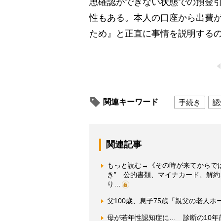
思確認ができない状態での預金
性もある。本人の口座から出費
ため』と正直に事情を説明する
関連キーワード
手続き
認
関連記事
もっと読む→《その時が来てからで
き” 公的書類、マイナカード、解
り…
父100歳、息子75歳「親父の老人
母が若年性認知症に… 診断の10年