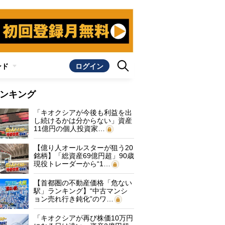
ンド
ログイン
ンキング
「キオクシアが今後も利益を出
し続けるかは分からない」資産
11億円の個人投資家…
【億り人オールスターが狙う20
銘柄】「総資産69億円超」90歳
現役トレーダーから“1…
【首都圏の不動産価格「危ない
駅」ランキング】“中古マンシ
ョン売れ行き鈍化”のワ…
「キオクシアが再び株価10万円