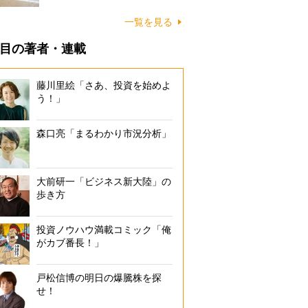
に…
一覧を見る
目の著者・連載
藤川里絵「さあ、投資を始めよ
う！」
森口亮「まるわかり市況分析」
大前研一「ビジネス新大陸」の
歩き方
投資ノウハウ満載コミック「俺
がカブ番長！」
戸松信博の明日の爆騰株を探
せ！