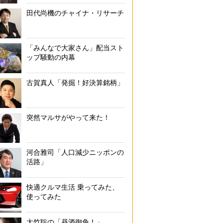
田代尚機のチャイナ・リサーチ
「みんなで大家さん」配当スト
ップ騒動の内幕
古賀真人「発掘！好決算銘柄」
突然マルサがやって来た！
河合雅司「人口減少ニッポンの
活路」
快適クルマ生活 乗ってみた、
使ってみた
大竹聡の「昼酒御免！」