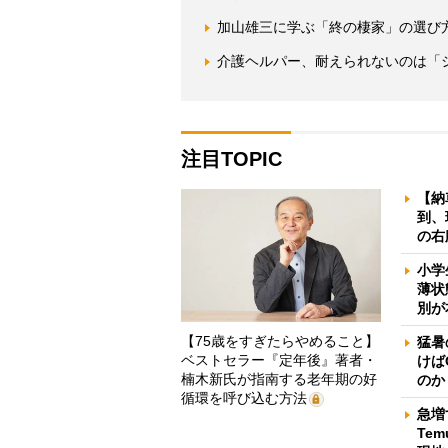
加山雄三に学ぶ「終の棲家」の選び
介護ヘルパー、耐えられないのは「
注目TOPIC
【納
到、
の右
小学
薄状
別が
【75歳をすぎたらやめること】
猛暑
ベストセラー『定年後』著者・
けば
楠木新氏が指南する老年期の好
のか
循環を呼び込む方法
急増
Te