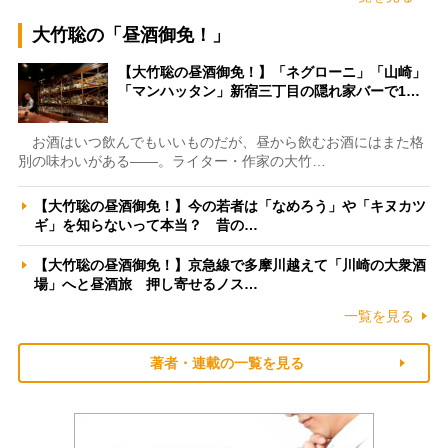
大竹聡の「昼酒御免！」
【大竹聡の昼酒御免！】「ネグローニ」「山崎」
「マンハッタン」新宿三丁目の隠れ家バーで1…
お酒はいつ飲んでもいいものだが、昼から飲むお酒にはまた格
別の味わいがある――。ライター・作家の大竹…
【大竹聡の昼酒御免！】今の若者は「なめろう」や「キヌカツ
ギ」を知らないって本当？ 昔の…
【大竹聡の昼酒御免！】京急線で多摩川越えて「川崎の大衆酒
場」へと昼酒旅 押し寄せるノス…
一覧を見る
著者・連載の一覧を見る