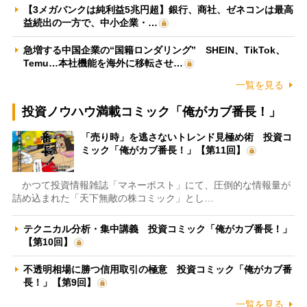
【3メガバンクは純利益5兆円超】銀行、商社、ゼネコンは最高
益続出の一方で、中小企業・…
急増する中国企業の“国籍ロンダリング” SHEIN、TikTok、
Temu…本社機能を海外に移転させ…
一覧を見る
投資ノウハウ満載コミック「俺がカブ番長！」
「売り時」を逃さないトレンド見極め術 投資コ
ミック「俺がカブ番長！」【第11回】
かつて投資情報雑誌「マネーポスト」にて、圧倒的な情報量が
詰め込まれた「天下無敵の株コミック」とし…
テクニカル分析・集中講義 投資コミック「俺がカブ番長！」
【第10回】
不透明相場に勝つ信用取引の極意 投資コミック「俺がカブ番
長！」【第9回】
一覧を見る