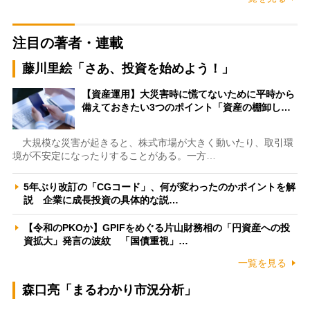
注目の著者・連載
藤川里絵「さあ、投資を始めよう！」
【資産運用】大災害時に慌てないために平時から
備えておきたい3つのポイント「資産の棚卸し…
大規模な災害が起きると、株式市場が大きく動いたり、取引環
境が不安定になったりすることがある。一方…
5年ぶり改訂の「CGコード」、何が変わったのかポイントを解
説 企業に成長投資の具体的な説…
【令和のPKOか】GPIFをめぐる片山財務相の「円資産への投
資拡大」発言の波紋 「国債重視」…
一覧を見る
森口亮「まるわかり市況分析」