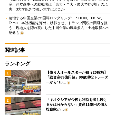
産、住友商事への就職者は「東大・早大・慶大で約6割」の現
実 3大学以外で強い大学はどこか
急増する中国企業の“国籍ロンダリング” SHEIN、TikTok、
Temu…本社機能を海外に移転させ、トランプ関税の回避を狙
う 現地人を隠れ蓑にした中国企業の農業参入・土地取得への
懸念も
関連記事
ランキング
【億り人オールスターが狙う20銘柄】
1
「総資産69億円超」90歳現役トレーダ
ーから“10…
「キオクシアが今後も利益を出し続け
2
るかは分からない」資産11億円の個人
投資家が…