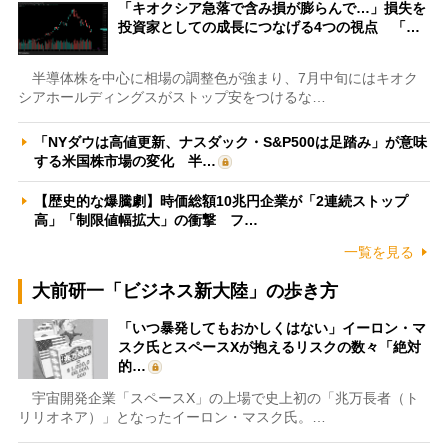
「キオクシア急落で含み損が膨らんで…」損失を
投資家としての成長につなげる4つの視点 「…
半導体株を中心に相場の調整色が強まり、7月中旬にはキオク
シアホールディングスがストップ安をつけるな…
「NYダウは高値更新、ナスダック・S&P500は足踏み」が意味
する米国株市場の変化 半…
【歴史的な爆騰劇】時価総額10兆円企業が「2連続ストップ
高」「制限値幅拡大」の衝撃 フ…
一覧を見る
大前研一「ビジネス新大陸」の歩き方
「いつ暴発してもおかしくはない」イーロン・マ
スク氏とスペースXが抱えるリスクの数々「絶対
的…
宇宙開発企業「スペースX」の上場で史上初の「兆万長者（ト
リリオネア）」となったイーロン・マスク氏。…