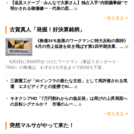
【追及スクープ・みんなで大家さん】独占入手“内部議事録”で
明かされる柳瀬健一・代表の思…
一覧を見る
古賀真人「発掘！好決算銘柄」
《株価34％急落のワークマンに特大反転の期待》
6月の売上低迷を吹き飛ばす第1四半期決算、…
6月3日に8330円をつけたワークマン（東証スタンダード・
7564）の株価は、わずか1カ月あまりで約34％下落…
三菱重工が「AIインフラの新たな主役」として再評価される気
運 エヌビディアとの提携でAI…
キオクシアHD「7万円割れからの急反発」は再びの上昇局面へ
の反転シグナルか？ 市場のムー…
一覧を見る
突然マルサがやって来た！