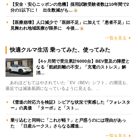
【安全・安心ニッポンの危機】採用試験受験者数は10年間で2
分の1以下に！ 出生数減がも…
【医療崩壊】人口減少で「医師不足」に加えて「患者不足」に
見舞われ地域医療が限界に 今後…
一覧を見る
快適クルマ生活 乗ってみた、使ってみた
【4ヶ月間で受注累計6000台】BEV普及の障壁と
なる「航続距離の不安」「充電のストレス」解
消…
あれほどもてはやされていた「EV（BEV）シフト」の潮流も、
最近では減速基調になっているように見える。…
《雪道の対応力を検証》シビアな状況で実感した「フォレスタ
ー」の真価 「ターボ」と「スト…
乗り込むと同時に「これが軽？」と戸惑うのには理由があっ
た 「日産ルークス」さらなる躍進…
一覧を見る