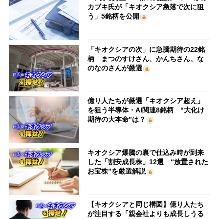
カブキ氏が「キオクシア急落で次に狙
う」5銘柄を公開
「キオクシアの次」に急騰期待の22銘
柄 まつのすけさん、かんちさん、な
のなのさんが厳選
億り人たちが厳選「キオクシア超え」
を狙う半導体・AI関連8銘柄 “大化け
期待の大本命”は？
キオクシア爆騰の裏で仕込み時が到来
した「割安成長株」12選 “放置された
お宝株”を厳選解説
【キオクシアと同じ構図】億り人たち
が注目する「親会社よりも成長しうる