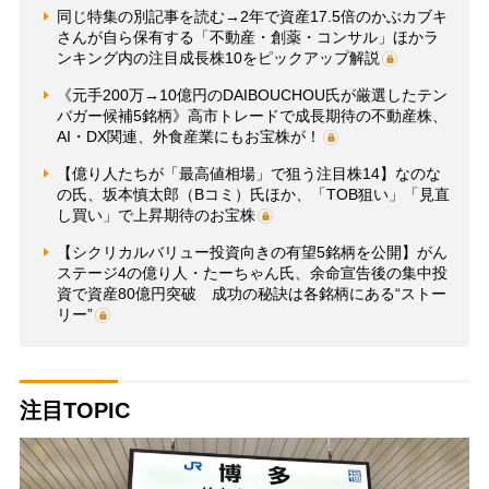
同じ特集の別記事を読む→2年で資産17.5倍のかぶカブキ
さんが自ら保有する「不動産・創薬・コンサル」ほかラ
ンキング内の注目成長株10をピックアップ解説
《元手200万→10億円のDAIBOUCHOU氏が厳選したテン
バガー候補5銘柄》高市トレードで成長期待の不動産株、
AI・DX関連、外食産業にもお宝株が！
【億り人たちが「最高値相場」で狙う注目株14】なのな
の氏、坂本慎太郎（Bコミ）氏ほか、「TOB狙い」「見直
し買い」で上昇期待のお宝株
【シクリカルバリュー投資向きの有望5銘柄を公開】がん
ステージ4の億り人・たーちゃん氏、余命宣告後の集中投
資で資産80億円突破 成功の秘訣は各銘柄にある“ストー
リー”
注目TOPIC