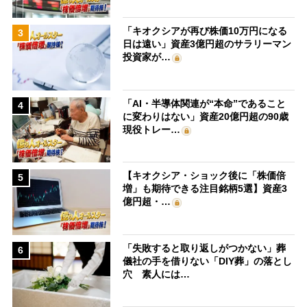
「キオクシアが再び株価10万円になる
3
日は遠い」資産3億円超のサラリーマン
投資家が…
「AI・半導体関連が“本命”であること
4
に変わりはない」資産20億円超の90歳
現役トレー…
【キオクシア・ショック後に「株価倍
5
増」も期待できる注目銘柄5選】資産3
億円超・…
「失敗すると取り返しがつかない」葬
6
儀社の手を借りない「DIY葬」の落とし
穴 素人には…