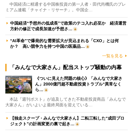
中国経済に精通する中国株投資の第一人者・田代尚機氏のプレ
ミアム連載「チャイナ・リサーチ」。中国企…
中国経済“予想外の低成長”で政策のテコ入れ必至か 経済運営
方針の修正で成長加速が予想さ…
“AI革命”で爆発的な需要拡大が見込まれる「CXO」とは何
か？ 高い競争力を持つ中国の医薬品…
一覧を見る
「みんなで大家さん」配当ストップ騒動の内幕
《ついに見えた問題の核心》「みんなで大家さ
ん」2000億円超不動産投資トラブル“異常なく
ら…
本誌『週刊ポスト』が追及してきた不動産投資商品「みんなで
大家さん」がいよいよ最終局面を迎えている…
【独走スクープ・みんなで大家さん】二転三転した“成田プロ
ジェクト”の計画変更の裏で起き…