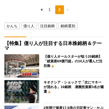
1
2
かんち
億り人
注目銘柄
銘柄選別
【特集】億り人が注目する日本株銘柄＆テー
マ
【億り人オールスターが狙う20銘柄】
「総資産69億円超」の10人が選んだ注
目株
キオクシア・ショックで「次にマネー
が流れる」16銘柄 凄腕投資家3名が厳
選
2年弱で資産17.5倍の元証券マン・かぶ