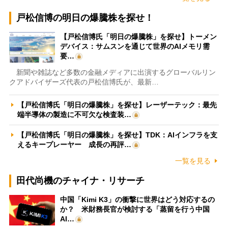
戸松信博の明日の爆騰株を探せ！
【戸松信博氏「明日の爆騰株」を探せ】トーメン
デバイス：サムスンを通じて世界のAIメモリ需
要…
新聞や雑誌など多数の金融メディアに出演するグローバルリン
クアドバイザーズ代表の戸松信博氏が、最新…
【戸松信博氏「明日の爆騰株」を探せ】レーザーテック：最先
端半導体の製造に不可欠な検査装…
【戸松信博氏「明日の爆騰株」を探せ】TDK：AIインフラを支
えるキープレーヤー 成長の再評…
一覧を見る
田代尚機のチャイナ・リサーチ
中国「Kimi K3」の衝撃に世界はどう対応するの
か？ 米財務長官が検討する「蒸留を行う中国
AI…