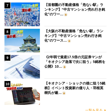
【首都圏の不動産価格「危ない駅」ラ
7
ンキング】“中古マンション売れ行き鈍
化”のワー…
【大阪の不動産価格「危ない駅」ラン
8
キング】“中古マンション売れ行き鈍
化”のワース…
《2年弱で資産17.5倍の元証券マンが
9
「キオクシア急落で次に狙う」5銘柄を
公開》10…
【キオクシア・ショックの後に狙う5銘
10
柄】イベント投資家の億り人・羽根英
樹氏が厳…
一覧を見る