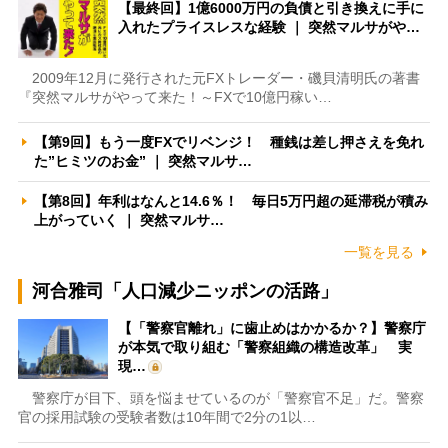
【最終回】1億6000万円の負債と引き換えに手に
入れたプライスレスな経験 ｜ 突然マルサがや…
2009年12月に発行された元FXトレーダー・磯貝清明氏の著書
『突然マルサがやって来た！～FXで10億円稼い…
【第9回】もう一度FXでリベンジ！ 種銭は差し押さえを免れ
た”ヒミツのお金” ｜ 突然マルサ…
【第8回】年利はなんと14.6％！ 毎日5万円超の延滞税が積み
上がっていく ｜ 突然マルサ…
一覧を見る
河合雅司「人口減少ニッポンの活路」
【「警察官離れ」に歯止めはかかるか？】警察庁
が本気で取り組む「警察組織の構造改革」 実
現…
警察庁が目下、頭を悩ませているのが「警察官不足」だ。警察
官の採用試験の受験者数は10年間で2分の1以…