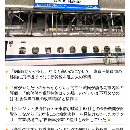
「約5時間かかるし、料金も高いのになぜ？」東京～博多間の
移動に飛行機ではなく新幹線を選ぶ人の事情
「何がやりたいのか分からない」竹中平蔵氏が語る高市内閣の
評価 「給付付き税額控除はその場しのぎ」いま不可欠なの
は“社会保障制度の改革議論”と指摘
【クレジット決済代行・全東信が破産】63社もの金融機関が融
資をしながら「20年以上の粉飾決算」を見抜けなかったカラク
リ 営業現場では“自転車操業”の焦りも表出していた
《商社の大学別就職者数ランキングを解剖》三菱商事、三井物