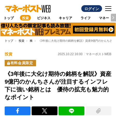
ログイン
トップ
投資
ビジネス
キャリア
ライフ
マネー
トップ
投資
株
《3年後に大化け期待の銘柄を解説》資産9億円のかんちさ
投資
2025.10.22 16:00
マネーポストWEB
有料会員限定
《3年後に大化け期待の銘柄を解説》資産
9億円のかんちさんが注目するインフレ
下に強い銘柄とは 優待の拡充も魅力的
なポイント