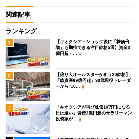
関連記事
ランキング
【キオクシア・ショック後に「株価倍
1
増」も期待できる注目銘柄5選】資産3
億円超・…
【億り人オールスターが狙う20銘柄】
2
「総資産69億円超」90歳現役トレーダ
ーから“10…
「キオクシアが再び株価10万円になる
3
日は遠い」資産3億円超のサラリーマン
投資家が…