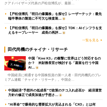
クアドバイザーズ代表の戸松信博氏が、最新…
【戸松信博氏「明日の爆騰株」を探せ】レーザーテック：最先
端半導体の製造に不可欠な検査装…
【戸松信博氏「明日の爆騰株」を探せ】TDK：AIインフラを支
えるキープレーヤー 成長の再評…
一覧を見る
田代尚機のチャイナ・リサーチ
中国「Kimi K3」の衝撃に世界はどう対応するの
か？ 米財務長官が検討する「蒸留を行う中国
AI…
中国経済に精通する中国株投資の第一人者・田代尚機氏のプレ
ミアム連載「チャイナ・リサーチ」。中国企…
中国経済“予想外の低成長”で政策のテコ入れ必至か 経済運営
方針の修正で成長加速が予想さ…
“AI革命”で爆発的な需要拡大が見込まれる「CXO」とは何