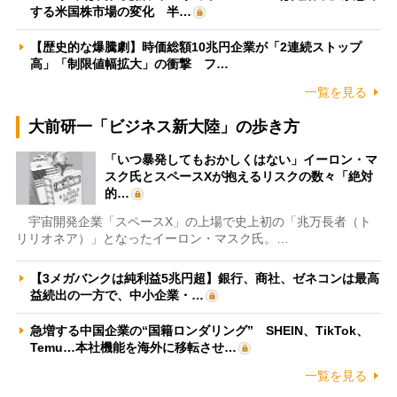
する米国株市場の変化 半…
【歴史的な爆騰劇】時価総額10兆円企業が「2連続ストップ
高」「制限値幅拡大」の衝撃 フ…
一覧を見る
大前研一「ビジネス新大陸」の歩き方
「いつ暴発してもおかしくはない」イーロン・マ
スク氏とスペースXが抱えるリスクの数々「絶対
的…
宇宙開発企業「スペースX」の上場で史上初の「兆万長者（ト
リリオネア）」となったイーロン・マスク氏。…
【3メガバンクは純利益5兆円超】銀行、商社、ゼネコンは最高
益続出の一方で、中小企業・…
急増する中国企業の“国籍ロンダリング” SHEIN、TikTok、
Temu…本社機能を海外に移転させ…
一覧を見る