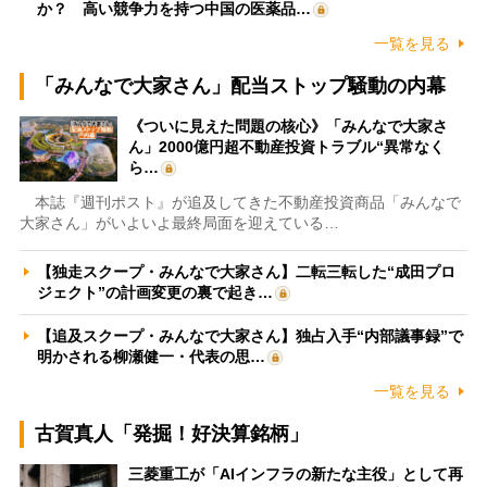
か？ 高い競争力を持つ中国の医薬品…
一覧を見る
「みんなで大家さん」配当ストップ騒動の内幕
《ついに見えた問題の核心》「みんなで大家さ
ん」2000億円超不動産投資トラブル“異常なく
ら…
本誌『週刊ポスト』が追及してきた不動産投資商品「みんなで
大家さん」がいよいよ最終局面を迎えている…
【独走スクープ・みんなで大家さん】二転三転した“成田プロ
ジェクト”の計画変更の裏で起き…
【追及スクープ・みんなで大家さん】独占入手“内部議事録”で
明かされる柳瀬健一・代表の思…
一覧を見る
古賀真人「発掘！好決算銘柄」
三菱重工が「AIインフラの新たな主役」として再