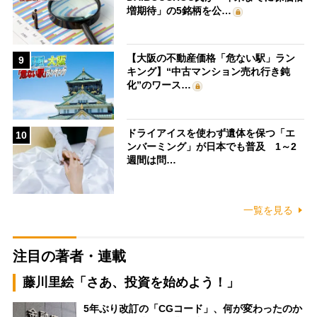
増期待」の5銘柄を公…
【大阪の不動産価格「危ない駅」ラン
9
キング】“中古マンション売れ行き鈍
化”のワース…
ドライアイスを使わず遺体を保つ「エ
10
ンバーミング」が日本でも普及 1～2
週間は問…
一覧を見る
注目の著者・連載
藤川里絵「さあ、投資を始めよう！」
5年ぶり改訂の「CGコード」、何が変わったのか