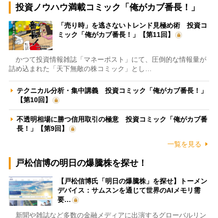
投資ノウハウ満載コミック「俺がカブ番長！」
「売り時」を逃さないトレンド見極め術 投資コ
ミック「俺がカブ番長！」【第11回】
かつて投資情報雑誌「マネーポスト」にて、圧倒的な情報量が
詰め込まれた「天下無敵の株コミック」とし…
テクニカル分析・集中講義 投資コミック「俺がカブ番長！」
【第10回】
不透明相場に勝つ信用取引の極意 投資コミック「俺がカブ番
長！」【第9回】
一覧を見る
戸松信博の明日の爆騰株を探せ！
【戸松信博氏「明日の爆騰株」を探せ】トーメン
デバイス：サムスンを通じて世界のAIメモリ需
要…
新聞や雑誌など多数の金融メディアに出演するグローバルリン