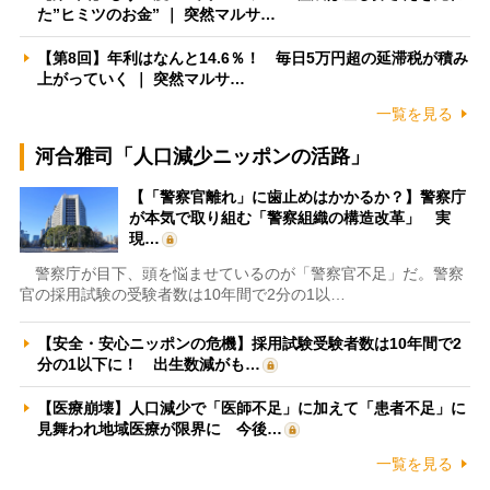
た”ヒミツのお金” ｜ 突然マルサ…
【第8回】年利はなんと14.6％！ 毎日5万円超の延滞税が積み
上がっていく ｜ 突然マルサ…
一覧を見る
河合雅司「人口減少ニッポンの活路」
【「警察官離れ」に歯止めはかかるか？】警察庁
が本気で取り組む「警察組織の構造改革」 実
現…
警察庁が目下、頭を悩ませているのが「警察官不足」だ。警察
官の採用試験の受験者数は10年間で2分の1以…
【安全・安心ニッポンの危機】採用試験受験者数は10年間で2
分の1以下に！ 出生数減がも…
【医療崩壊】人口減少で「医師不足」に加えて「患者不足」に
見舞われ地域医療が限界に 今後…
一覧を見る