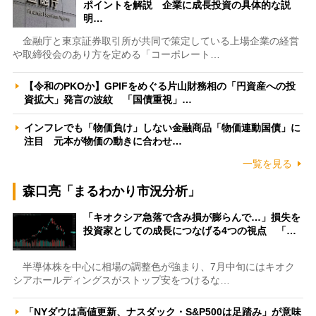
ポイントを解説 企業に成長投資の具体的な説
明…
金融庁と東京証券取引所が共同で策定している上場企業の経営
や取締役会のあり方を定める「コーポレート…
【令和のPKOか】GPIFをめぐる片山財務相の「円資産への投
資拡大」発言の波紋 「国債重視」…
インフレでも「物価負け」しない金融商品「物価連動国債」に
注目 元本が物価の動きに合わせ…
一覧を見る
森口亮「まるわかり市況分析」
「キオクシア急落で含み損が膨らんで…」損失を
投資家としての成長につなげる4つの視点 「…
半導体株を中心に相場の調整色が強まり、7月中旬にはキオク
シアホールディングスがストップ安をつけるな…
「NYダウは高値更新、ナスダック・S&P500は足踏み」が意味