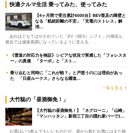
快適クルマ生活 乗ってみた、使ってみた
【4ヶ月間で受注累計6000台】BEV普及の障壁と
なる「航続距離の不安」「充電のストレス」解
消…
あれほどもてはやされていた「EV（BEV）シフト」の潮流も、
最近では減速基調になっているように見える。…
《雪道の対応力を検証》シビアな状況で実感した「フォレスタ
ー」の真価 「ターボ」と「スト…
乗り込むと同時に「これが軽？」と戸惑うのには理由があっ
た 「日産ルークス」さらなる躍進…
一覧を見る
大竹聡の「昼酒御免！」
【大竹聡の昼酒御免！】「ネグローニ」「山崎」
「マンハッタン」新宿三丁目の隠れ家バーで1…
お酒はいつ飲んでもいいものだが、昼から飲むお酒にはまた格