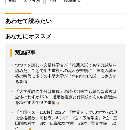
受験
大学受験
学校
杉浦由美子
あわせて読みたい
あなたにオススメ
関連記事
つづきを読む→文部科学省が「推薦入試でも学力試験を
認めた」ことで学力重視への流れが鮮明に 推薦入試全
盛の時代に多くの中堅大学が「年内学力入試」に参入す
る事情
「大学受験の半分は推薦」の時代到来でも総合型選抜は
全体のわずか16％ 指定校推薦と付属校からの内部進学
を増やす大学側の事情
【全国ベスト110校】2025年「世界トップ50大学への現
役合格者数」高校ランキング 1位・広尾学園、2位・三
田国際科学、3位・広島叡智学園、26位・聖光学院、52
位・…