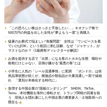
「この恐ろしい株はさっさと手放したい…」キオクシア株で
500万円の利益を出した女性が“夢よもう一度”と再購入
猛暑のお葬式で悩ましい“喪服問題” 女性は「ワンピースを着
ていけばOK」という俗説に潜む誤解、なぜ「ジャケット」が
マストなのか？《1級葬祭ディレクターが解説》
お酒を提供する店で「出禁」になる客のトホホな生態 嘔吐や
粗相だけじゃない、店側が嫌がる“最悪の客”とは
小学生に人気の「シール流通事情」に変調 「ボンドロ」は依
然品薄状態が続くが、模倣品や類似品が大量流通し一部で値崩
れ 「選別が本格化する時代に」
急増する中国企業の“国籍ロンダリング” SHEIN、TikTok、
Temu…本社機能を海外に移転させ、トランプ関税の回避を狙
う 現地人を隠れ蓑にした中国企業の農業参入・土地取得への
懸念も