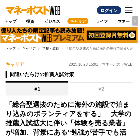
ログイン
トップ
投資
ビジネス
キャリア
ライフ
マネー
トップ
キャリア
学校・教育
「総合型選抜のために海外の施設で泊まり込み
キャリア
2025.10.28 15:01
マネーポストWEB
間違いだらけの推薦入試対策
1
2
＃
＃
「総合型選抜のために海外の施設で泊ま
り込みのボランティアをする」 大学の
推薦入試拡大に伴い「体験を売る業者」
が増加、背景にある“勉強が苦手でも活