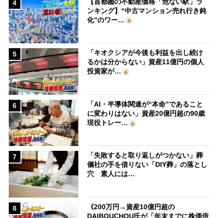
【首都圏の不動産価格「危ない駅」ラ
4
ンキング】“中古マンション売れ行き鈍
化”のワー…
「キオクシアが今後も利益を出し続け
5
るかは分からない」資産11億円の個人
投資家が…
「AI・半導体関連が“本命”であること
6
に変わりはない」資産20億円超の90歳
現役トレー…
「失敗すると取り返しがつかない」葬
7
儀社の手を借りない「DIY葬」の落とし
穴 素人には…
《200万円→資産10億円超の
8
DAIBOUCHOU氏が「年末までに株価倍