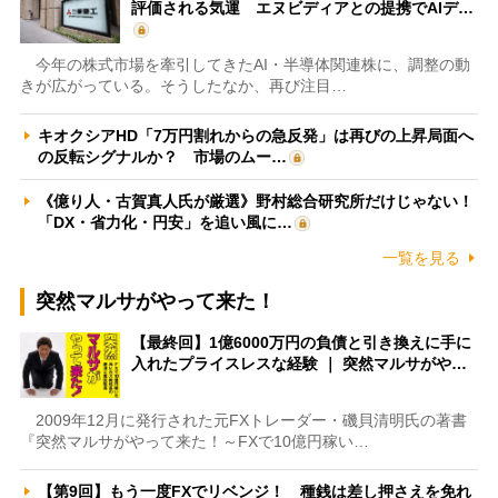
評価される気運 エヌビディアとの提携でAIデ…
今年の株式市場を牽引してきたAI・半導体関連株に、調整の動
きが広がっている。そうしたなか、再び注目…
キオクシアHD「7万円割れからの急反発」は再びの上昇局面へ
の反転シグナルか？ 市場のムー…
《億り人・古賀真人氏が厳選》野村総合研究所だけじゃない！
「DX・省力化・円安」を追い風に…
一覧を見る
突然マルサがやって来た！
【最終回】1億6000万円の負債と引き換えに手に
入れたプライスレスな経験 ｜ 突然マルサがや…
2009年12月に発行された元FXトレーダー・磯貝清明氏の著書
『突然マルサがやって来た！～FXで10億円稼い…
【第9回】もう一度FXでリベンジ！ 種銭は差し押さえを免れ