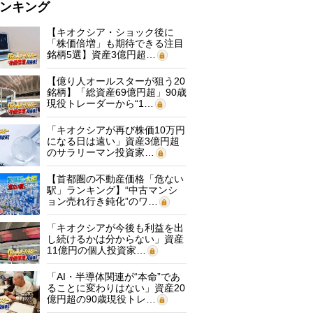
ンキング
【キオクシア・ショック後に
「株価倍増」も期待できる注目
銘柄5選】資産3億円超…
【億り人オールスターが狙う20
銘柄】「総資産69億円超」90歳
現役トレーダーから“1…
「キオクシアが再び株価10万円
になる日は遠い」資産3億円超
のサラリーマン投資家…
【首都圏の不動産価格「危ない
駅」ランキング】“中古マンシ
ョン売れ行き鈍化”のワ…
「キオクシアが今後も利益を出
し続けるかは分からない」資産
11億円の個人投資家…
「AI・半導体関連が“本命”であ
ることに変わりはない」資産20
億円超の90歳現役トレ…