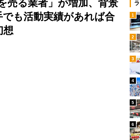
を売る業者」が増加、背景
ラ
手でも活動実績があれば合
1
幻想
2
Loaded
:
100.00%
/
3
4
5
6