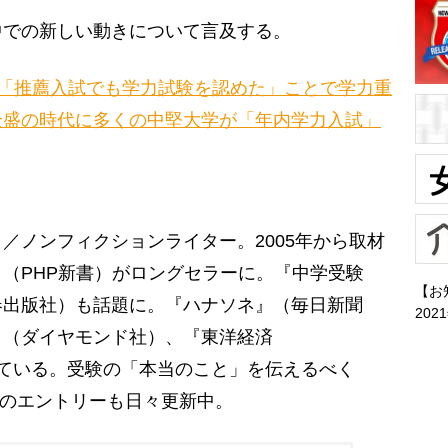
での新しい動きについて言及する。
「推薦入試でも学力試験を認めた」ことで学力重
全盛の時代に多くの中堅大学が「年内学力入試」
／ノンフィクションライター。2005年から取材
』（PHP新書）がロングセラーに。『中学受験
【お
春出版社）も話題に。『ハナソネ』（毎日新聞
202
』（ダイヤモンド社）、『東洋経済
連載をしている。受験の「本当のこと」を伝えるべく
のエントリーも日々更新中。