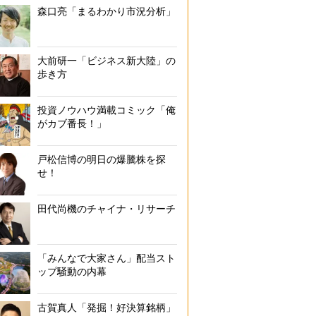
森口亮「まるわかり市況分析」
大前研一「ビジネス新大陸」の
歩き方
投資ノウハウ満載コミック「俺
がカブ番長！」
戸松信博の明日の爆騰株を探
せ！
田代尚機のチャイナ・リサーチ
「みんなで大家さん」配当スト
ップ騒動の内幕
古賀真人「発掘！好決算銘柄」