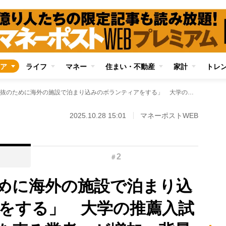
ア
ライフ
マネー
住まい・不動産
家計
トレ
「総合型選抜のために海外の施設で泊まり込みのボランティアをする」 大学の推薦入試拡大に伴い「体験を売る業者」が増加、背景にある“勉強が苦手でも活動実績があれば合格できる”という幻想
2025.10.28 15:01
マネーポストWEB
2
＃
めに海外の施設で泊まり込
をする」 大学の推薦入試