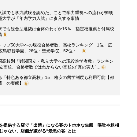
入試でも学力試験を認めた」ことで学力重視への流れが鮮明
堅大学が「年内学力入試」に参入する事情
来でも総合型選抜は全体のわずか16％ 指定校推薦と付属校
情
界トップ50大学への現役合格者数」高校ランキング 1位・広
広島叡智学園、26位・聖光学院、52位・…
国高校別「難関国立・私立大学への現役進学者数」ランキン
公立高校、合格者数ではわからない高校の“真の実力”…
る「特色ある都立高校」15 格安の留学制度も利用可能【都
薦」の実態】
を提供する店で「出禁」になる客のトホホな生態 嘔吐や粗相
じゃない、店側が嫌がる“最悪の客”とは