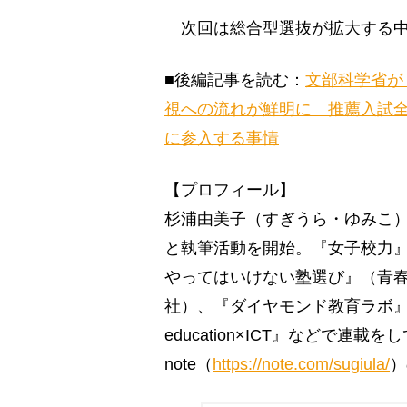
次回は総合型選抜が拡大する中
■後編記事を読む：
文部科学省が
視への流れが鮮明に 推薦入試
に参入する事情
【プロフィール】
杉浦由美子（すぎうら・ゆみこ）
と執筆活動を開始。『女子校力
やってはいけない塾選び』（青
社）、『ダイヤモンド教育ラボ
education×ICT』などで
note（
https://note.com/sugiula/
）