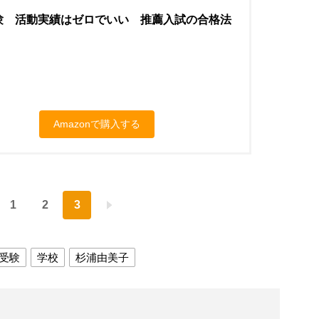
験 活動実績はゼロでいい 推薦入試の合格法
Amazonで購入する
1
2
3
受験
学校
杉浦由美子