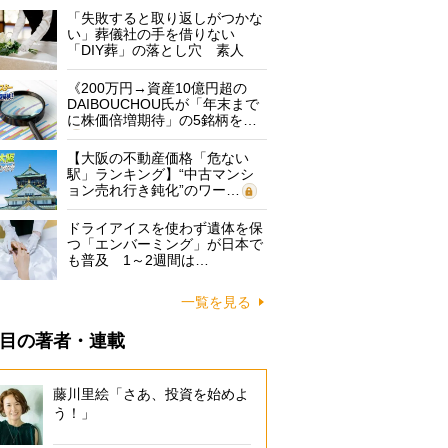
「失敗すると取り返しがつかな
い」葬儀社の手を借りない
「DIY葬」の落とし穴 素人
に…
《200万円→資産10億円超の
DAIBOUCHOU氏が「年末まで
に株価倍増期待」の5銘柄を…
【大阪の不動産価格「危ない
駅」ランキング】“中古マンシ
ョン売れ行き鈍化”のワー…
ドライアイスを使わず遺体を保
つ「エンバーミング」が日本で
も普及 1～2週間は…
一覧を見る
目の著者・連載
藤川里絵「さあ、投資を始めよ
う！」