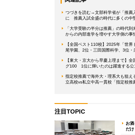
つづきを読む→文部科学省が「推薦
に 推薦入試全盛の時代に多くの中
「大学受験の半分は推薦」の時代到
からの内部進学を増やす大学側の事
【全国ベスト110校】2025年「世
尾学園、2位・三田国際科学、3位・
【東大・京大から早慶上理まで】全
グ100 1位に輝いたのは躍進する
指定校推薦で海外大・理系大も狙え
立高校vs私立中高一貫校「指定校推
注目TOPIC
お酒
だけ