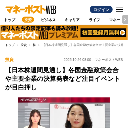
ログイン
トップ
投資
ビジネス
キャリア
ライフ
マネー
トップ
投資
株
【日本株週間見通し】各国金融政策会合や主要企業の決算発
投資
2025.10.26 08:00
マネーポストWEB
【日本株週間見通し】各国金融政策会合
や主要企業の決算発表など注目イベント
が目白押し