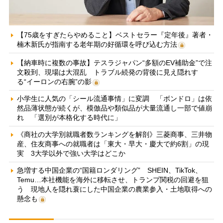
【75歳をすぎたらやめること】ベストセラー『定年後』著者・
楠木新氏が指南する老年期の好循環を呼び込む方法
【納車時に複数の事故】テスラジャパン“多額のEV補助金”で注
文殺到、現場は大混乱 トラブル続発の背後に見え隠れす
る“イーロンの右腕”の影
小学生に人気の「シール流通事情」に変調 「ボンドロ」は依
然品薄状態が続くが、模倣品や類似品が大量流通し一部で値崩
れ 「選別が本格化する時代に」
《商社の大学別就職者数ランキングを解剖》三菱商事、三井物
産、住友商事への就職者は「東大・早大・慶大で約6割」の現
実 3大学以外で強い大学はどこか
急増する中国企業の“国籍ロンダリング” SHEIN、TikTok、
Temu…本社機能を海外に移転させ、トランプ関税の回避を狙
う 現地人を隠れ蓑にした中国企業の農業参入・土地取得への
懸念も