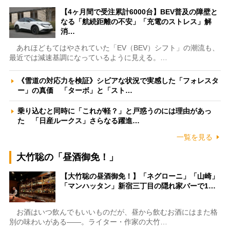
【4ヶ月間で受注累計6000台】BEV普及の障壁と
なる「航続距離の不安」「充電のストレス」解
消…
あれほどもてはやされていた「EV（BEV）シフト」の潮流も、
最近では減速基調になっているように見える。…
《雪道の対応力を検証》シビアな状況で実感した「フォレスタ
ー」の真価 「ターボ」と「スト…
乗り込むと同時に「これが軽？」と戸惑うのには理由があっ
た 「日産ルークス」さらなる躍進…
一覧を見る
大竹聡の「昼酒御免！」
【大竹聡の昼酒御免！】「ネグローニ」「山崎」
「マンハッタン」新宿三丁目の隠れ家バーで1…
お酒はいつ飲んでもいいものだが、昼から飲むお酒にはまた格
別の味わいがある――。ライター・作家の大竹…