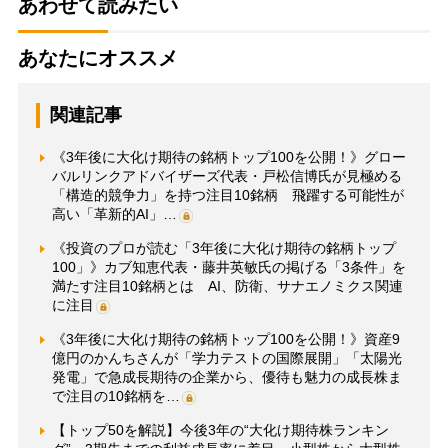
あわせて読みたい
あなたにオススメ
関連記事
《3年後に大化け期待の銘柄トップ100を公開！》グロー
バルリンクアドバイザーズ代表・戸松信博氏が見極める
「構造的競争力」を持つ注目10銘柄 飛躍する可能性が
高い「革新的AI」…
《投資のプロが読む「3年後に大化け期待の銘柄トップ
100」》カブ知恵代表・藤井英敏氏の掲げる「3条件」を
満たす注目10銘柄とは AI、防衛、サナエノミクス関連
に注目
《3年後に大化け期待の銘柄トップ100を公開！》資産9
億円のかんちさんが「学力テストの国際展開」「太陽光
発電」で急成長期待の企業から、優待も魅力の成長株ま
で注目の10銘柄を…
【トップ50を解説】今後3年の“大化け期待株ランキン