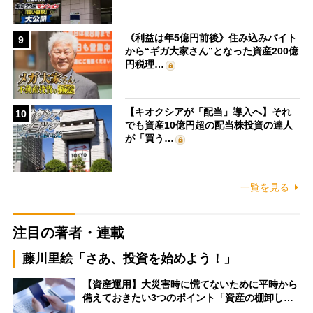
《利益は年5億円前後》住み込みバイト
9
から“ギガ大家さん”となった資産200億
円税理…
【キオクシアが「配当」導入へ】それ
10
でも資産10億円超の配当株投資の達人
が「買う…
一覧を見る
注目の著者・連載
藤川里絵「さあ、投資を始めよう！」
【資産運用】大災害時に慌てないために平時から
備えておきたい3つのポイント「資産の棚卸し…