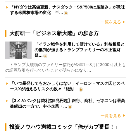
「NYダウは高値更新、ナスダック・S&P500は足踏み」が意味
する米国株市場の変化 半…
一覧を見る
大前研一「ビジネス新大陸」の歩き方
「イラン戦争を利用して儲けている」利益相反と
の批判が強まるトランプファミリーの不正蓄財
疑…
トランプ大統領のファミリー信託が今年1～3月に3000回以上も
の証券取引を行っていたことが明らかになり…
「いつ暴発してもおかしくはない」イーロン・マスク氏とスペ
ースXが抱えるリスクの数々「絶対…
【3メガバンクは純利益5兆円超】銀行、商社、ゼネコンは最高
益続出の一方で、中小企業・…
一覧を見る
投資ノウハウ満載コミック「俺がカブ番長！」