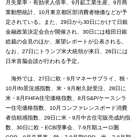
月失業率・有効求人倍率、9月鉱工業生産、9月商
業動態統計、10月東京都区部消費者物価などが予
定されている。また、29日から30日にかけて日銀
金融政策決定会合が開催され、30日には植田日銀
総裁の会見のほか、展望レポートが公表される。
なお、27日にトランプ米大統領が来日、28日には
日米首脳会談が行われる予定。
海外では、27日に欧・9月マネーサプライ、独・
10月Ifo景況感指数、米・9月耐久財受注、28日に
米・8月FHFA住宅価格指数、8月S&P/ケースシラ
ー住宅価格指数、10月コンファレンスボード消費
者信頼感指数、29日に米・9月中古住宅販売成約指
数、30日に欧・ECB理事会、7-9月期ユーロ圏