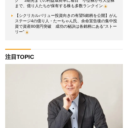
グ” 3期先までの利益成長率に着目 小型株から大型株
まで、億り人たちが保有する株も多数ランクイン
【シクリカルバリュー投資向きの有望5銘柄を公開】がん
ステージ4の億り人・たーちゃん氏、余命宣告後の集中投
資で資産80億円突破 成功の秘訣は各銘柄にある“ストー
リー”
注目TOPIC