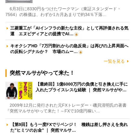
6月3日に8330円をつけたワークマン（東証スタンダード・
7564）の株価は、わずか1カ月あまりで約34％下落…
三菱重工が「AIインフラの新たな主役」として再評価される気
運 エヌビディアとの提携でAI…
キオクシアHD「7万円割れからの急反発」は再びの上昇局面へ
の反転シグナルか？ 市場のムー…
一覧を見る
突然マルサがやって来た！
【最終回】1億6000万円の負債と引き換えに手に
入れたプライスレスな経験 ｜ 突然マルサがや…
2009年12月に発行された元FXトレーダー・磯貝清明氏の著書
『突然マルサがやって来た！～FXで10億円稼い…
【第9回】もう一度FXでリベンジ！ 種銭は差し押さえを免れ
た”ヒミツのお金” ｜ 突然マルサ…