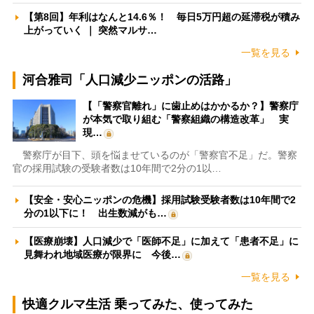
【第8回】年利はなんと14.6％！ 毎日5万円超の延滞税が積み
上がっていく ｜ 突然マルサ…
一覧を見る
河合雅司「人口減少ニッポンの活路」
【「警察官離れ」に歯止めはかかるか？】警察庁
が本気で取り組む「警察組織の構造改革」 実
現…
警察庁が目下、頭を悩ませているのが「警察官不足」だ。警察
官の採用試験の受験者数は10年間で2分の1以…
【安全・安心ニッポンの危機】採用試験受験者数は10年間で2
分の1以下に！ 出生数減がも…
【医療崩壊】人口減少で「医師不足」に加えて「患者不足」に
見舞われ地域医療が限界に 今後…
一覧を見る
快適クルマ生活 乗ってみた、使ってみた