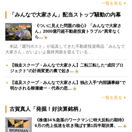
一覧を見る
「みんなで大家さん」配当ストップ騒動の内幕
《ついに見えた問題の核心》「みんなで大家さ
ん」2000億円超不動産投資トラブル“異常なく
ら…
本誌『週刊ポスト』が追及してきた不動産投資商品「みんなで
大家さん」がいよいよ最終局面を迎えている…
【独走スクープ・みんなで大家さん】二転三転した“成田プロ
ジェクト”の計画変更の裏で起き…
【追及スクープ・みんなで大家さん】独占入手“内部議事録”で
明かされる柳瀬健一・代表の思…
一覧を見る
古賀真人「発掘！好決算銘柄」
《株価34％急落のワークマンに特大反転の期待》
6月の売上低迷を吹き飛ばす第1四半期決算、…