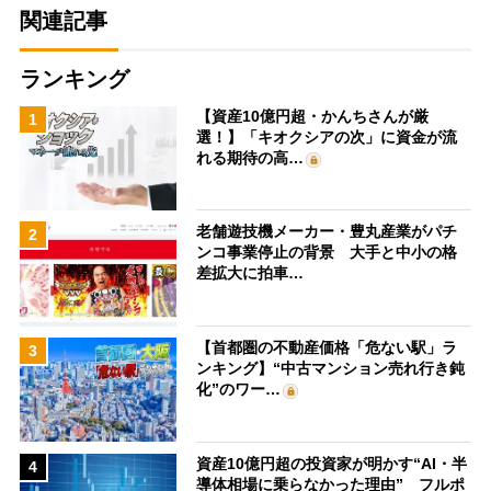
関連記事
ランキング
【資産10億円超・かんちさんが厳
1
選！】「キオクシアの次」に資金が流
れる期待の高…
老舗遊技機メーカー・豊丸産業がパチ
2
ンコ事業停止の背景 大手と中小の格
差拡大に拍車…
【首都圏の不動産価格「危ない駅」ラ
3
ンキング】“中古マンション売れ行き鈍
化”のワー…
資産10億円超の投資家が明かす“AI・半
4
導体相場に乗らなかった理由” フルポ