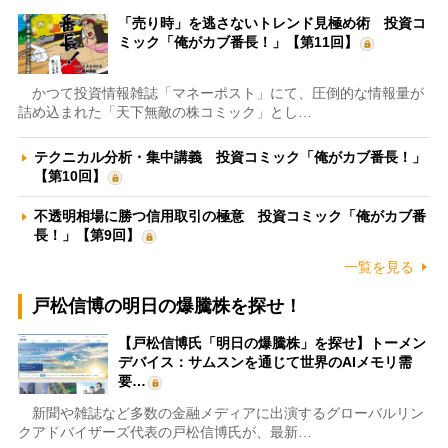
「売り時」を逃さないトレンド見極め術 投資コ
ミック「俺がカブ番長！」【第11回】
かつて投資情報雑誌「マネーポスト」にて、圧倒的な情報量が
詰め込まれた「天下無敵の株コミック」とし…
テクニカル分析・集中講義 投資コミック「俺がカブ番長！」
【第10回】
不透明相場に勝つ信用取引の極意 投資コミック「俺がカブ番
長！」【第9回】
一覧を見る
戸松信博の明日の爆騰株を探せ！
【戸松信博氏「明日の爆騰株」を探せ】トーメン
デバイス：サムスンを通じて世界のAIメモリ需
要…
新聞や雑誌など多数の金融メディアに出演するグローバルリン
クアドバイザーズ代表の戸松信博氏が、最新…