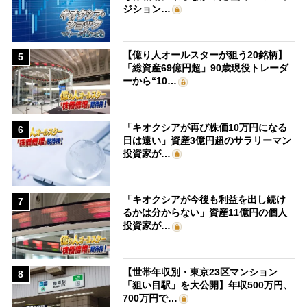
ジション…
【億り人オールスターが狙う20銘柄】
5
「総資産69億円超」90歳現役トレーダ
ーから“10…
「キオクシアが再び株価10万円になる
6
日は遠い」資産3億円超のサラリーマン
投資家が…
「キオクシアが今後も利益を出し続け
7
るかは分からない」資産11億円の個人
投資家が…
【世帯年収別・東京23区マンション
8
「狙い目駅」を大公開】年収500万円、
700万円で…