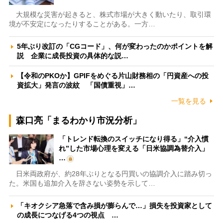
大規模な災害が起きると、株式市場が大きく動いたり、取引環
境が不安定になったりすることがある。一方…
5年ぶり改訂の「CGコード」、何が変わったのかポイントを解
説 企業に成長投資の具体的な説…
【令和のPKOか】GPIFをめぐる片山財務相の「円資産への投
資拡大」発言の波紋 「国債重視」…
一覧を見る
森口亮「まるわかり市況分析」
「トレンド転換のスイッチになり得る」“介入慣
れ”した市場心理を変える「日米協調為替介入」
…
日米両政府が、約28年ぶりとなる円買いの協調介入に踏み切っ
た。米国も追加介入を辞さない姿勢を示して…
「キオクシア急落で含み損が膨らんで…」損失を投資家として
の成長につなげる4つの視点 …