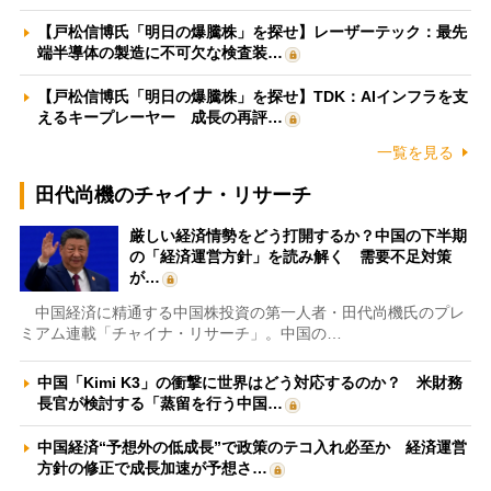
【戸松信博氏「明日の爆騰株」を探せ】レーザーテック：最先
端半導体の製造に不可欠な検査装…
【戸松信博氏「明日の爆騰株」を探せ】TDK：AIインフラを支
えるキープレーヤー 成長の再評…
一覧を見る
田代尚機のチャイナ・リサーチ
厳しい経済情勢をどう打開するか？中国の下半期
の「経済運営方針」を読み解く 需要不足対策
が…
中国経済に精通する中国株投資の第一人者・田代尚機氏のプレ
ミアム連載「チャイナ・リサーチ」。中国の…
中国「Kimi K3」の衝撃に世界はどう対応するのか？ 米財務
長官が検討する「蒸留を行う中国…
中国経済“予想外の低成長”で政策のテコ入れ必至か 経済運営
方針の修正で成長加速が予想さ…