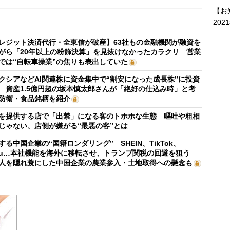
【お
202
レジット決済代行・全東信が破産】63社もの金融機関が融資を
がら「20年以上の粉飾決算」を見抜けなかったカラクリ 営業
では“自転車操業”の焦りも表出していた
クシアなどAI関連株に資金集中で“割安になった成長株”に投資
 資産1.5億円超の坂本慎太郎さんが「絶好の仕込み時」と考
防衛・食品銘柄を紹介
を提供する店で「出禁」になる客のトホホな生態 嘔吐や粗相
じゃない、店側が嫌がる“最悪の客”とは
する中国企業の“国籍ロンダリング” SHEIN、TikTok、
mu…本社機能を海外に移転させ、トランプ関税の回避を狙う
人を隠れ蓑にした中国企業の農業参入・土地取得への懸念も