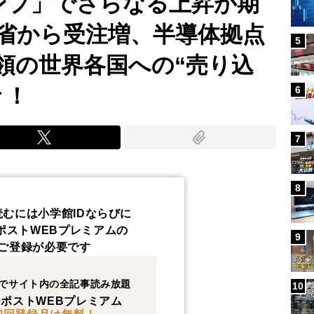
ンプ」でさらなる上昇が期
省から受注増、半導体拠点
5
領の世界各国への“売り込
々！
6
7
8
読むには小学館IDならびに
ポストWEBプレミアムの
9
ご登録が必要です
でサイト内の全記事読み放題
10
ポストWEBプレミアム