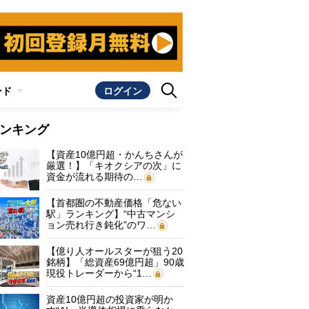
ンド
ログイン
ンキング
【資産10億円超・かんちさんが
厳選！】「キオクシアの次」に
資金が流れる期待の…
【首都圏の不動産価格「危ない
駅」ランキング】“中古マンシ
ョン売れ行き鈍化”のワ…
【億り人オールスターが狙う20
銘柄】「総資産69億円超」90歳
現役トレーダーから“1…
資産10億円超の投資家が明か