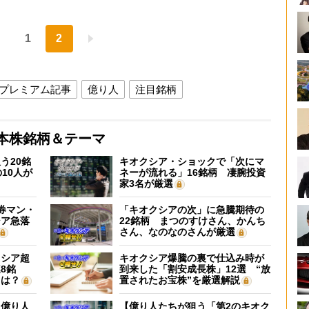
1
2
プレミアム記事
億り人
注目銘柄
本株銘柄＆テーマ
う20銘
キオクシア・ショックで「次にマ
10人が
ネーが流れる」16銘柄 凄腕投資
家3名が厳選
証券マン・
「キオクシアの次」に急騰期待の
シア急落
22銘柄 まつのすけさん、かんち
さん、なのなのさんが厳選
クシア超
キオクシア爆騰の裏で仕込み時が
8銘
到来した「割安成長株」12選 “放
”は？
置されたお宝株”を厳選解説
】億り人
【億り人たちが狙う「第2のキオク