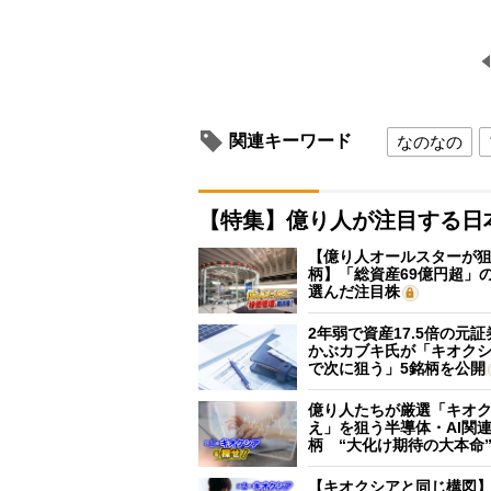
関連キーワード
なのなの
【特集】億り人が注目する日
【億り人オールスターが狙
柄】「総資産69億円超」の
選んだ注目株
2年弱で資産17.5倍の元
かぶカブキ氏が「キオク
で次に狙う」5銘柄を公開
億り人たちが厳選「キオ
え」を狙う半導体・AI関連
柄 “大化け期待の大本命
【キオクシアと同じ構図