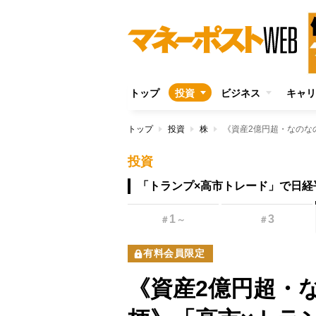
トップ
投資
ビジネス
キャリ
トップ
投資
株
投資
「トランプ×高市トレード」で日経平
1
3
＃
～
＃
有料会員限定
《資産2億円超・