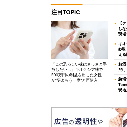
注目TOPIC
【ク
しな
現場
キオ
妙味
える
「この恐ろしい株はさっさと手
お酒
放したい…」キオクシア株で
だけ
500万円の利益を出した女性
急増
が“夢よもう一度”と再購入
Te
現地