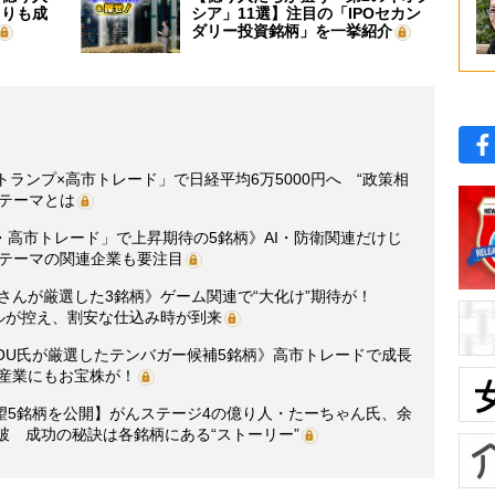
よりも成
シア」11選】注目の「IPOセカン
ダリー投資銘柄」を一挙紹介
ランプ×高市トレード」で日経平均6万5000円へ “政策相
るテーマとは
高市トレード」で上昇期待の5銘柄》AI・防衛関連だけじ
長テーマの関連企業も要注目
ずさんが厳選した3銘柄》ゲーム関連で“大化け”期待が！
型タイトルが控え、割安な仕込み時が到来
UCHOU氏が厳選したテンバガー候補5銘柄》高市トレードで成長
食産業にもお宝株が！
望5銘柄を公開】がんステージ4の億り人・たーちゃん氏、余
破 成功の秘訣は各銘柄にある“ストーリー”