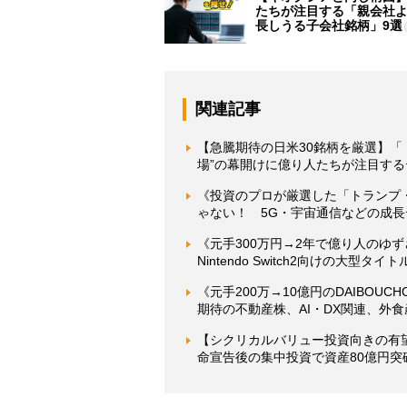
たちが注目する「親会社
長しうる子会社銘柄」9選
関連記事
【急騰期待の日米30銘柄を厳選】「ト
場”の幕開けに億り人たちが注目す
《投資のプロが厳選した「トランプ・
ゃない！ 5G・宇宙通信などの成
《元手300万円→2年で億り人のゆ
Nintendo Switch2向けの大
《元手200万→10億円のDAIBO
期待の不動産株、AI・DX関連、外
【シクリカルバリュー投資向きの有
命宣告後の集中投資で資産80億円突