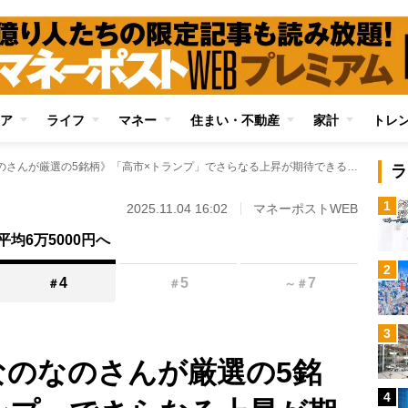
ア
ライフ
マネー
住まい・不動産
家計
トレ
《資産2億円超・なのなのさんが厳選の5銘柄》「高市×トランプ」でさらなる上昇が期待できる株 防衛省から受注増、半導体拠点で需要増、米大統領の世界各国への“売り込み”…追い風が続々！
ラ
1
2025.11.04 16:02
マネーポストWEB
均6万5000円へ
2
4
5
7
＃
＃
～
＃
3
なのなのさんが厳選の5銘
4