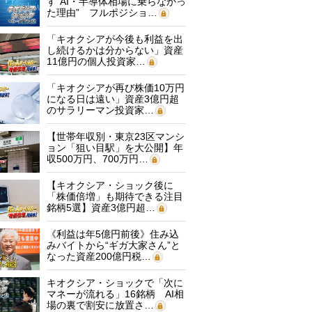
す“AI・半導体相場に乗らなかっ
た理由” フルポジショ…
「キオクシアが今後も利益を出
し続けるかは分からない」資産
11億円の個人投資家…
「キオクシアが再び株価10万円
になる日は遠い」資産3億円超
のサラリーマン投資家…
【世帯年収別・東京23区マンシ
ョン「狙い目駅」を大公開】年
収500万円、700万円…
【キオクシア・ショック後に
「株価倍増」も期待できる注目
銘柄5選】資産3億円超…
《利益は年5億円前後》住み込
みバイトから“ギガ大家さん”と
なった資産200億円税…
キオクシア・ショックで「次に
マネーが流れる」16銘柄 AI相
場の裏で割安に放置さ…