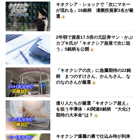
キオクシア・ショックで「次にマネー
が流れる」16銘柄 凄腕投資家3名が厳
選
2年弱で資産17.5倍の元証券マン・かぶ
カブキ氏が「キオクシア急落で次に狙
う」5銘柄を公開
「キオクシアの次」に急騰期待の22銘
柄 まつのすけさん、かんちさん、な
のなのさんが厳選
億り人たちが厳選「キオクシア超え」
を狙う半導体・AI関連8銘柄 “大化け
期待の大本命”は？
キオクシア爆騰の裏で仕込み時が到来