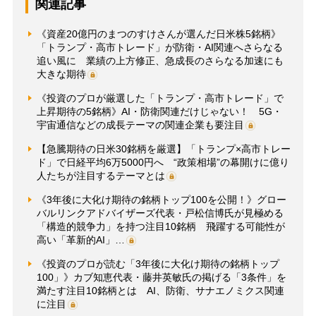
関連記事
《資産20億円のまつのすけさんが選んだ日米株5銘柄》
「トランプ・高市トレード」が防衛・AI関連へさらなる
追い風に 業績の上方修正、急成長のさらなる加速にも
大きな期待
《投資のプロが厳選した「トランプ・高市トレード」で
上昇期待の5銘柄》AI・防衛関連だけじゃない！ 5G・
宇宙通信などの成長テーマの関連企業も要注目
【急騰期待の日米30銘柄を厳選】「トランプ×高市トレー
ド」で日経平均6万5000円へ “政策相場”の幕開けに億り
人たちが注目するテーマとは
《3年後に大化け期待の銘柄トップ100を公開！》グロー
バルリンクアドバイザーズ代表・戸松信博氏が見極める
「構造的競争力」を持つ注目10銘柄 飛躍する可能性が
高い「革新的AI」…
《投資のプロが読む「3年後に大化け期待の銘柄トップ
100」》カブ知恵代表・藤井英敏氏の掲げる「3条件」を
満たす注目10銘柄とは AI、防衛、サナエノミクス関連
に注目