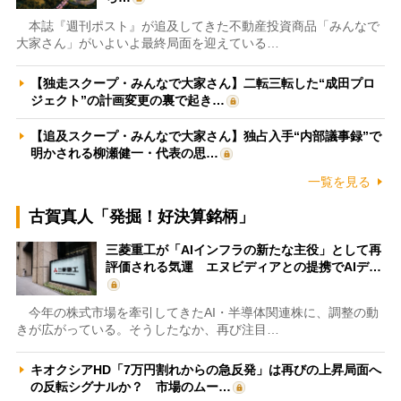
本誌『週刊ポスト』が追及してきた不動産投資商品「みんなで
大家さん」がいよいよ最終局面を迎えている…
【独走スクープ・みんなで大家さん】二転三転した“成田プロ
ジェクト”の計画変更の裏で起き…
【追及スクープ・みんなで大家さん】独占入手“内部議事録”で
明かされる柳瀬健一・代表の思…
一覧を見る
古賀真人「発掘！好決算銘柄」
三菱重工が「AIインフラの新たな主役」として再
評価される気運 エヌビディアとの提携でAIデ…
今年の株式市場を牽引してきたAI・半導体関連株に、調整の動
きが広がっている。そうしたなか、再び注目…
キオクシアHD「7万円割れからの急反発」は再びの上昇局面へ
の反転シグナルか？ 市場のムー…