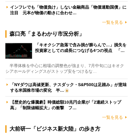
インフレでも「物価負け」しない金融商品「物価連動国債」に
注目 元本が物価の動きに合わせ…
一覧を見る
森口亮「まるわかり市況分析」
「キオクシア急落で含み損が膨らんで…」損失を
投資家としての成長につなげる4つの視点 「…
半導体株を中心に相場の調整色が強まり、7月中旬にはキオク
シアホールディングスがストップ安をつけるな…
「NYダウは高値更新、ナスダック・S&P500は足踏み」が意味
する米国株市場の変化 半…
【歴史的な爆騰劇】時価総額10兆円企業が「2連続ストップ
高」「制限値幅拡大」の衝撃 フ…
一覧を見る
大前研一「ビジネス新大陸」の歩き方