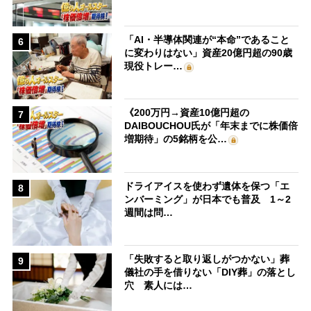
「AI・半導体関連が“本命”であること
6
に変わりはない」資産20億円超の90歳
現役トレー…
《200万円→資産10億円超の
7
DAIBOUCHOU氏が「年末までに株価倍
増期待」の5銘柄を公…
ドライアイスを使わず遺体を保つ「エ
8
ンバーミング」が日本でも普及 1～2
週間は問…
「失敗すると取り返しがつかない」葬
9
儀社の手を借りない「DIY葬」の落とし
穴 素人には…