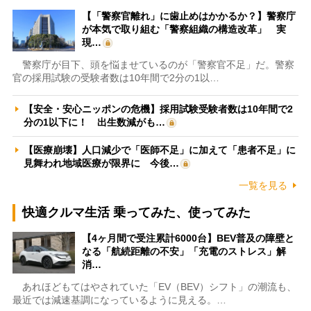
【「警察官離れ」に歯止めはかかるか？】警察庁
が本気で取り組む「警察組織の構造改革」 実
現…
警察庁が目下、頭を悩ませているのが「警察官不足」だ。警察
官の採用試験の受験者数は10年間で2分の1以…
【安全・安心ニッポンの危機】採用試験受験者数は10年間で2
分の1以下に！ 出生数減がも…
【医療崩壊】人口減少で「医師不足」に加えて「患者不足」に
見舞われ地域医療が限界に 今後…
一覧を見る
快適クルマ生活 乗ってみた、使ってみた
【4ヶ月間で受注累計6000台】BEV普及の障壁と
なる「航続距離の不安」「充電のストレス」解
消…
あれほどもてはやされていた「EV（BEV）シフト」の潮流も、
最近では減速基調になっているように見える。…