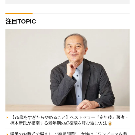
注目TOPIC
【75歳をすぎたらやめること】ベストセラー『定年後』著者・
楠木新氏が指南する老年期の好循環を呼び込む方法
猛暑のお葬式で悩ましい“喪服問題” 女性は「ワンピースを着