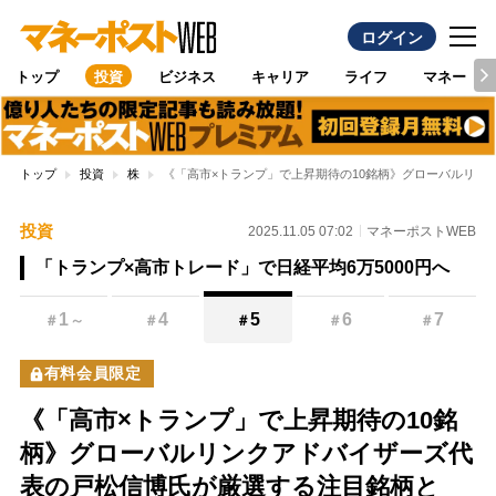
ログイン
トップ
投資
ビジネス
キャリア
ライフ
マネー
トップ
投資
株
《「高市×トランプ」で上昇期待の10銘柄》グローバルリン
投資
2025.11.05 07:02
マネーポストWEB
「トランプ×高市トレード」で日経平均6万5000円へ
1
4
5
6
7
＃
～
＃
＃
＃
＃
有料会員限定
《「高市×トランプ」で上昇期待の10銘
柄》グローバルリンクアドバイザーズ代
表の戸松信博氏が厳選する注目銘柄と