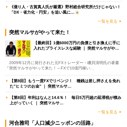
《億り人・古賀真人氏が厳選》野村総合研究所だけじゃない！
「DX・省力化・円安」を追い風に…
一覧を見る
突然マルサがやって来た！
【最終回】1億6000万円の負債と引き換えに手に
入れたプライスレスな経験 ｜ 突然マルサがや…
2009年12月に発行された元FXトレーダー・磯貝清明氏の著書
『突然マルサがやって来た！～FXで10億円稼い…
【第9回】もう一度FXでリベンジ！ 種銭は差し押さえを免れ
た”ヒミツのお金” ｜ 突然マルサ…
【第8回】年利はなんと14.6％！ 毎日5万円超の延滞税が積み
上がっていく ｜ 突然マルサ…
一覧を見る
河合雅司「人口減少ニッポンの活路」