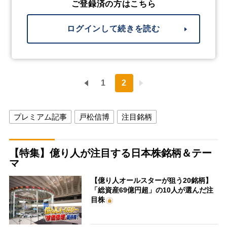
ご登録済の方はこちら
ログインして続きを読む
1
2
プレミアム記事
戸松信博
注目銘柄
【特集】億り人が注目する日本株銘柄＆テー
マ
【億り人オールスターが狙う20銘柄】
「総資産69億円超」の10人が選んだ注
目株