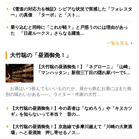
《雪道の対応力を検証》シビアな状況で実感した「フォレスタ
ー」の真価 「ターボ」と「スト…
乗り込むと同時に「これが軽？」と戸惑うのには理由があっ
た 「日産ルークス」さらなる躍進…
一覧を見る
大竹聡の「昼酒御免！」
【大竹聡の昼酒御免！】「ネグローニ」「山崎」
「マンハッタン」新宿三丁目の隠れ家バーで1…
お酒はいつ飲んでもいいものだが、昼から飲むお酒にはまた格
別の味わいがある――。ライター・作家の大竹…
【大竹聡の昼酒御免！】今の若者は「なめろう」や「キヌカツ
ギ」を知らないって本当？ 昔の…
【大竹聡の昼酒御免！】京急線で多摩川越えて「川崎の大衆酒
場」へと昼酒旅 押し寄せるノス…