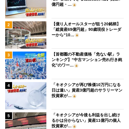
億円超・…
【億り人オールスターが狙う20銘柄】
2
「総資産69億円超」90歳現役トレーダ
ーから“10…
【首都圏の不動産価格「危ない駅」ラ
3
ンキング】“中古マンション売れ行き鈍
化”のワー…
「キオクシアが再び株価10万円になる
4
日は遠い」資産3億円超のサラリーマン
投資家が…
「キオクシアが今後も利益を出し続け
5
るかは分からない」資産11億円の個人
投資家が…