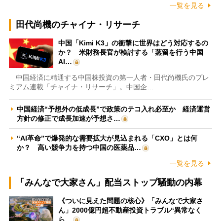
一覧を見る
田代尚機のチャイナ・リサーチ
中国「Kimi K3」の衝撃に世界はどう対応するの
か？ 米財務長官が検討する「蒸留を行う中国
AI…
中国経済に精通する中国株投資の第一人者・田代尚機氏のプレ
ミアム連載「チャイナ・リサーチ」。中国企…
中国経済“予想外の低成長”で政策のテコ入れ必至か 経済運営
方針の修正で成長加速が予想さ…
“AI革命”で爆発的な需要拡大が見込まれる「CXO」とは何
か？ 高い競争力を持つ中国の医薬品…
一覧を見る
「みんなで大家さん」配当ストップ騒動の内幕
《ついに見えた問題の核心》「みんなで大家さ
ん」2000億円超不動産投資トラブル“異常なく
ら…