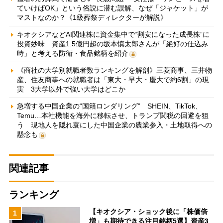
ていけばOK」という俗説に潜む誤解、なぜ「ジャケット」が
マストなのか？《1級葬祭ディレクターが解説》
キオクシアなどAI関連株に資金集中で“割安になった成長株”に
投資妙味 資産1.5億円超の坂本慎太郎さんが「絶好の仕込み
時」と考える防衛・食品銘柄を紹介
《商社の大学別就職者数ランキングを解剖》三菱商事、三井物
産、住友商事への就職者は「東大・早大・慶大で約6割」の現
実 3大学以外で強い大学はどこか
急増する中国企業の“国籍ロンダリング” SHEIN、TikTok、
Temu…本社機能を海外に移転させ、トランプ関税の回避を狙
う 現地人を隠れ蓑にした中国企業の農業参入・土地取得への
懸念も
関連記事
ランキング
【キオクシア・ショック後に「株価倍
1
増」も期待できる注目銘柄5選】資産3