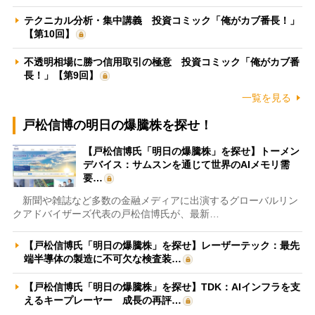
テクニカル分析・集中講義 投資コミック「俺がカブ番長！」
【第10回】
不透明相場に勝つ信用取引の極意 投資コミック「俺がカブ番
長！」【第9回】
一覧を見る
戸松信博の明日の爆騰株を探せ！
【戸松信博氏「明日の爆騰株」を探せ】トーメン
デバイス：サムスンを通じて世界のAIメモリ需
要…
新聞や雑誌など多数の金融メディアに出演するグローバルリン
クアドバイザーズ代表の戸松信博氏が、最新…
【戸松信博氏「明日の爆騰株」を探せ】レーザーテック：最先
端半導体の製造に不可欠な検査装…
【戸松信博氏「明日の爆騰株」を探せ】TDK：AIインフラを支
えるキープレーヤー 成長の再評…