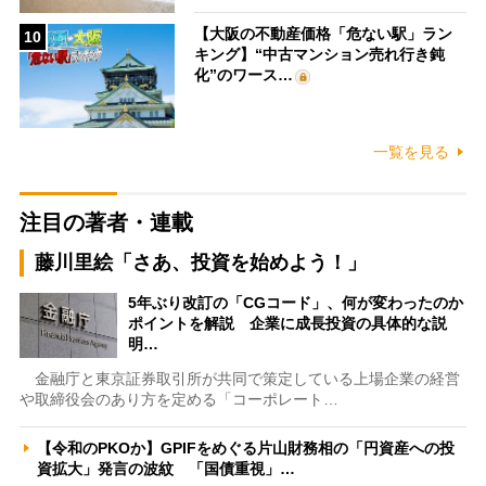
【大阪の不動産価格「危ない駅」ラン
10
キング】“中古マンション売れ行き鈍
化”のワース…
一覧を見る
注目の著者・連載
藤川里絵「さあ、投資を始めよう！」
5年ぶり改訂の「CGコード」、何が変わったのか
ポイントを解説 企業に成長投資の具体的な説
明…
金融庁と東京証券取引所が共同で策定している上場企業の経営
や取締役会のあり方を定める「コーポレート…
【令和のPKOか】GPIFをめぐる片山財務相の「円資産への投
資拡大」発言の波紋 「国債重視」…