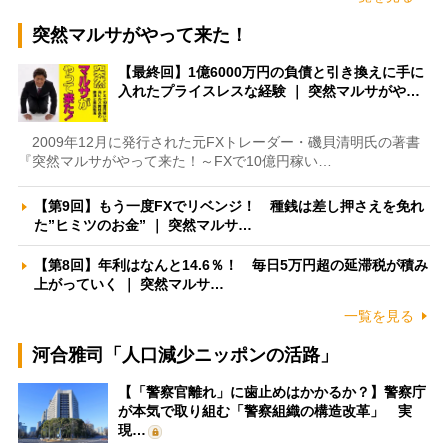
突然マルサがやって来た！
【最終回】1億6000万円の負債と引き換えに手に
入れたプライスレスな経験 ｜ 突然マルサがや…
2009年12月に発行された元FXトレーダー・磯貝清明氏の著書
『突然マルサがやって来た！～FXで10億円稼い…
【第9回】もう一度FXでリベンジ！ 種銭は差し押さえを免れ
た”ヒミツのお金” ｜ 突然マルサ…
【第8回】年利はなんと14.6％！ 毎日5万円超の延滞税が積み
上がっていく ｜ 突然マルサ…
一覧を見る
河合雅司「人口減少ニッポンの活路」
【「警察官離れ」に歯止めはかかるか？】警察庁
が本気で取り組む「警察組織の構造改革」 実
現…