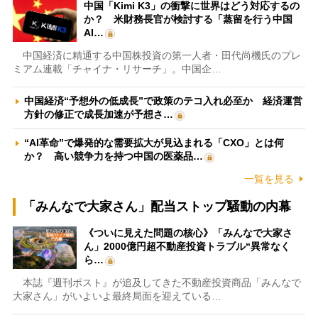
中国「Kimi K3」の衝撃に世界はどう対応するの
か？ 米財務長官が検討する「蒸留を行う中国
AI…
中国経済に精通する中国株投資の第一人者・田代尚機氏のプレ
ミアム連載「チャイナ・リサーチ」。中国企…
中国経済“予想外の低成長”で政策のテコ入れ必至か 経済運営
方針の修正で成長加速が予想さ…
“AI革命”で爆発的な需要拡大が見込まれる「CXO」とは何
か？ 高い競争力を持つ中国の医薬品…
一覧を見る
「みんなで大家さん」配当ストップ騒動の内幕
《ついに見えた問題の核心》「みんなで大家さ
ん」2000億円超不動産投資トラブル“異常なく
ら…
本誌『週刊ポスト』が追及してきた不動産投資商品「みんなで
大家さん」がいよいよ最終局面を迎えている…