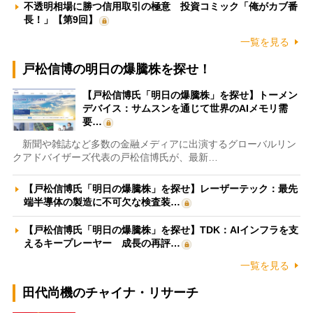
不透明相場に勝つ信用取引の極意 投資コミック「俺がカブ番
長！」【第9回】
一覧を見る
戸松信博の明日の爆騰株を探せ！
【戸松信博氏「明日の爆騰株」を探せ】トーメン
デバイス：サムスンを通じて世界のAIメモリ需
要…
新聞や雑誌など多数の金融メディアに出演するグローバルリン
クアドバイザーズ代表の戸松信博氏が、最新…
【戸松信博氏「明日の爆騰株」を探せ】レーザーテック：最先
端半導体の製造に不可欠な検査装…
【戸松信博氏「明日の爆騰株」を探せ】TDK：AIインフラを支
えるキープレーヤー 成長の再評…
一覧を見る
田代尚機のチャイナ・リサーチ