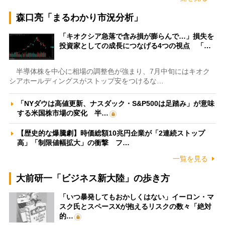
森口亮「まるわかり市況分析」
「キオクシア急落で含み損が膨らんで…」損失を
投資家としての成長につなげる4つの視点 「…
半導体株を中心に相場の調整色が強まり、7月中旬にはキオク
シアホールディングスがストップ安をつけるな…
「NYダウは高値更新、ナスダック・S&P500は足踏み」が意味
する米国株市場の変化 半…
【歴史的な爆騰劇】時価総額10兆円企業が「2連続ストップ
高」「制限値幅拡大」の衝撃 フ…
一覧を見る
大前研一「ビジネス新大陸」の歩き方
「いつ暴発してもおかしくはない」イーロン・マ
スク氏とスペースXが抱えるリスクの数々「絶対
的…