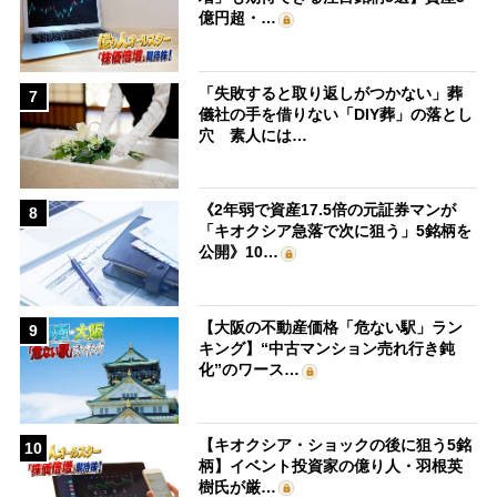
億円超・…
「失敗すると取り返しがつかない」葬
7
儀社の手を借りない「DIY葬」の落とし
穴 素人には…
《2年弱で資産17.5倍の元証券マンが
8
「キオクシア急落で次に狙う」5銘柄を
公開》10…
【大阪の不動産価格「危ない駅」ラン
9
キング】“中古マンション売れ行き鈍
化”のワース…
【キオクシア・ショックの後に狙う5銘
10
柄】イベント投資家の億り人・羽根英
樹氏が厳…