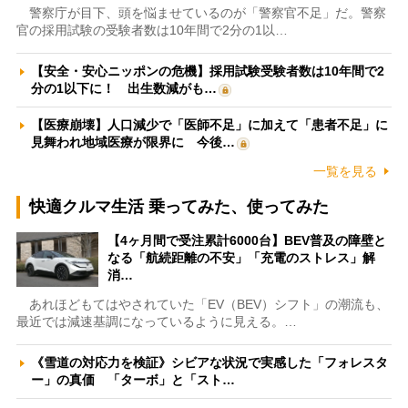
警察庁が目下、頭を悩ませているのが「警察官不足」だ。警察
官の採用試験の受験者数は10年間で2分の1以…
【安全・安心ニッポンの危機】採用試験受験者数は10年間で2
分の1以下に！ 出生数減がも…
【医療崩壊】人口減少で「医師不足」に加えて「患者不足」に
見舞われ地域医療が限界に 今後…
一覧を見る
快適クルマ生活 乗ってみた、使ってみた
【4ヶ月間で受注累計6000台】BEV普及の障壁と
なる「航続距離の不安」「充電のストレス」解
消…
あれほどもてはやされていた「EV（BEV）シフト」の潮流も、
最近では減速基調になっているように見える。…
《雪道の対応力を検証》シビアな状況で実感した「フォレスタ
ー」の真価 「ターボ」と「スト…