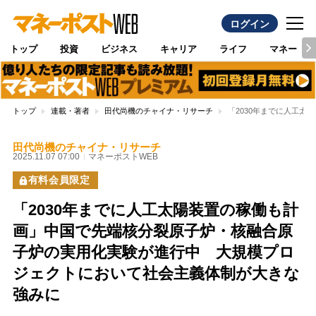
ログイン
トップ
投資
ビジネス
キャリア
ライフ
マネー
トップ
連載・著者
田代尚機のチャイナ・リサーチ
「2030年までに人工
田代尚機のチャイナ・リサーチ
2025.11.07 07:00
マネーポストWEB
有料会員限定
「2030年までに人工太陽装置の稼働も計
画」中国で先端核分裂原子炉・核融合原
子炉の実用化実験が進行中 大規模プロ
ジェクトにおいて社会主義体制が大きな
強みに