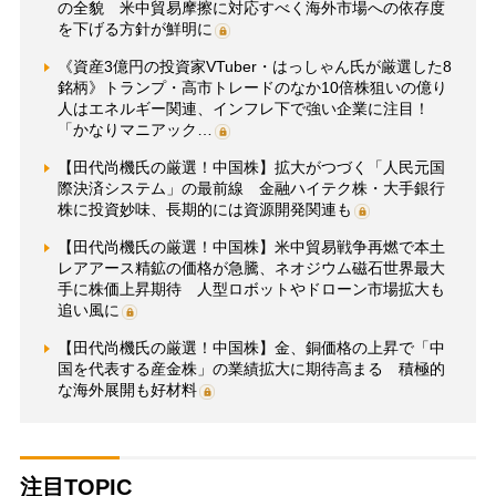
の全貌 米中貿易摩擦に対応すべく海外市場への依存度
を下げる方針が鮮明に
《資産3億円の投資家VTuber・はっしゃん氏が厳選した8
銘柄》トランプ・高市トレードのなか10倍株狙いの億り
人はエネルギー関連、インフレ下で強い企業に注目！
「かなりマニアック…
【田代尚機氏の厳選！中国株】拡大がつづく「人民元国
際決済システム」の最前線 金融ハイテク株・大手銀行
株に投資妙味、長期的には資源開発関連も
【田代尚機氏の厳選！中国株】米中貿易戦争再燃で本土
レアアース精鉱の価格が急騰、ネオジウム磁石世界最大
手に株価上昇期待 人型ロボットやドローン市場拡大も
追い風に
【田代尚機氏の厳選！中国株】金、銅価格の上昇で「中
国を代表する産金株」の業績拡大に期待高まる 積極的
な海外展開も好材料
注目TOPIC