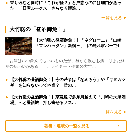
乗り込むと同時に「これが軽？」と戸惑うのには理由があっ
た 「日産ルークス」さらなる躍進…
一覧を見る
大竹聡の「昼酒御免！」
【大竹聡の昼酒御免！】「ネグローニ」「山崎」
「マンハッタン」新宿三丁目の隠れ家バーで1…
お酒はいつ飲んでもいいものだが、昼から飲むお酒にはまた格
別の味わいがある――。ライター・作家の大竹…
【大竹聡の昼酒御免！】今の若者は「なめろう」や「キヌカツ
ギ」を知らないって本当？ 昔の…
【大竹聡の昼酒御免！】京急線で多摩川越えて「川崎の大衆酒
場」へと昼酒旅 押し寄せるノス…
一覧を見る
著者・連載の一覧を見る