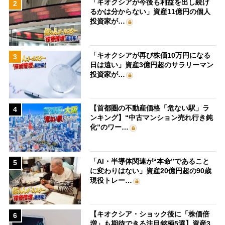
「キオクシアが今後も利益を出し続け
2
るかは分からない」資産11億円の個人
投資家が…
「キオクシアが再び株価10万円になる
3
日は遠い」資産3億円超のサラリーマン
投資家が…
【首都圏の不動産価格「危ない駅」ラ
4
ンキング】“中古マンション売れ行き鈍
化”のワー…
「AI・半導体関連が“本命”であること
5
に変わりはない」資産20億円超の90歳
現役トレー…
【キオクシア・ショック後に「株価倍
6
増」も期待できる注目銘柄5選】資産3