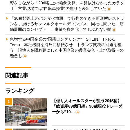
資をしながら「20年以上の粉飾決算」を見抜けなかったカラク
リ 営業現場では“自転車操業”の焦りも表出していた
「30種類以上のパン食べ放題」で行列のできる新形態レストラ
ンを手掛けるサンマルクホールディングス 同社に聞いた「店
舗展開のコンセプト」、事業を多角化してもぶれない軸
急増する中国企業の“国籍ロンダリング” SHEIN、TikTok、
Temu…本社機能を海外に移転させ、トランプ関税の回避を狙
う 現地人を隠れ蓑にした中国企業の農業参入・土地取得への
懸念も
関連記事
ランキング
【億り人オールスターが狙う20銘柄】
1
「総資産69億円超」90歳現役トレーダ
ーから“10…