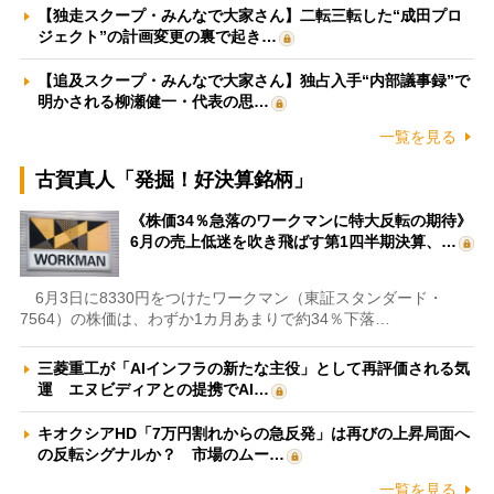
【独走スクープ・みんなで大家さん】二転三転した“成田プロ
ジェクト”の計画変更の裏で起き…
【追及スクープ・みんなで大家さん】独占入手“内部議事録”で
明かされる柳瀬健一・代表の思…
一覧を見る
古賀真人「発掘！好決算銘柄」
《株価34％急落のワークマンに特大反転の期待》
6月の売上低迷を吹き飛ばす第1四半期決算、…
6月3日に8330円をつけたワークマン（東証スタンダード・
7564）の株価は、わずか1カ月あまりで約34％下落…
三菱重工が「AIインフラの新たな主役」として再評価される気
運 エヌビディアとの提携でAI…
キオクシアHD「7万円割れからの急反発」は再びの上昇局面へ
の反転シグナルか？ 市場のムー…
一覧を見る