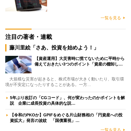
一覧を見る
注目の著者・連載
藤川里絵「さあ、投資を始めよう！」
【資産運用】大災害時に慌てないために平時から
備えておきたい3つのポイント「資産の棚卸し…
大規模な災害が起きると、株式市場が大きく動いたり、取引環
境が不安定になったりすることがある。一方…
5年ぶり改訂の「CGコード」、何が変わったのかポイントを解
説 企業に成長投資の具体的な説…
【令和のPKOか】GPIFをめぐる片山財務相の「円資産への投
資拡大」発言の波紋 「国債重視」…
一覧を見る