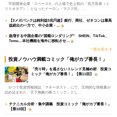
宇宙開発企業「スペースX」の上場で史上初の「兆万長者（ト
リリオネア）」となったイーロン・マスク氏。…
【3メガバンクは純利益5兆円超】銀行、商社、ゼネコンは最高
益続出の一方で、中小企業・…
急増する中国企業の“国籍ロンダリング” SHEIN、TikTok、
Temu…本社機能を海外に移転させ…
一覧を見る
投資ノウハウ満載コミック「俺がカブ番長！」
「売り時」を逃さないトレンド見極め術 投資コ
ミック「俺がカブ番長！」【第11回】
かつて投資情報雑誌「マネーポスト」にて、圧倒的な情報量が
詰め込まれた「天下無敵の株コミック」とし…
テクニカル分析・集中講義 投資コミック「俺がカブ番長！」
【第10回】