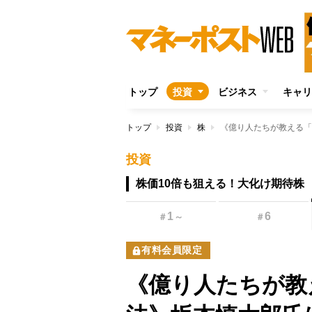
トップ
投資
ビジネス
キャリ
トップ
投資
株
投資
株価10倍も狙える！大化け期待株
1
6
＃
～
＃
有料会員限定
《億り人たちが教