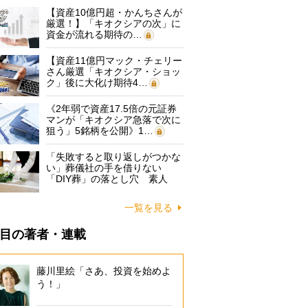
【資産10億円超・かんちさんが
厳選！】「キオクシアの次」に
資金が流れる期待の…
【資産11億円マック・チェリー
さん厳選「キオクシア・ショッ
ク」後に大化け期待4…
《2年弱で資産17.5倍の元証券
マンが「キオクシア急落で次に
狙う」5銘柄を公開》1…
「失敗すると取り返しがつかな
い」葬儀社の手を借りない
「DIY葬」の落とし穴 素人
に…
一覧を見る
目の著者・連載
藤川里絵「さあ、投資を始めよ
う！」