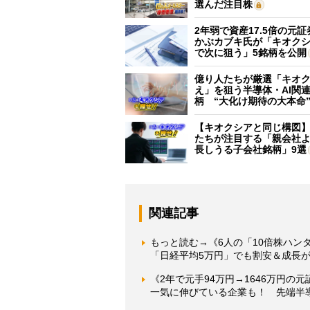
選んだ注目株
2年弱で資産17.5倍の元
かぶカブキ氏が「キオク
で次に狙う」5銘柄を公開
億り人たちが厳選「キオ
え」を狙う半導体・AI関連
柄 “大化け期待の大本命
【キオクシアと同じ構図
たちが注目する「親会社
長しうる子会社銘柄」9選
関連記事
もっと読む→《6人の「10倍株ハン
「日経平均5万円」でも割安＆成長が
《2年で元手94万円→1646万円の
一気に伸びている企業も！ 先端半