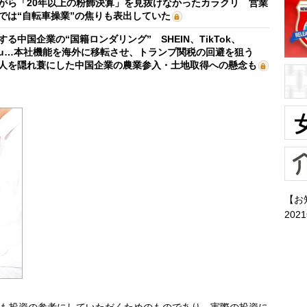
がら「20年以上の粉飾決算」を見抜けなかったカラクリ 営業
では“自転車操業”の焦りも表出していた
する中国企業の“国籍ロンダリング” SHEIN、TikTok、
mu…本社機能を海外に移転させ、トランプ関税の回避を狙う
人を隠れ蓑にした中国企業の農業参入・土地取得への懸念も
【お
202