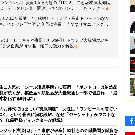
ランキング》資産1.5億円超の「Bコミ」こと坂本慎太郎氏
とは データセンター関連、バイオベンチャーをセレクト
はっしゃん氏が厳選した8銘柄》トランプ・高市トレードのなか
関連、インフレ下で強い企業に注目！「かなりマニアック…
人のまーしーさんが厳選した5銘柄》トランプ大統領がぶち
イテク企業が持つ唯一無二の魅力を解説
生に人気の「シール流通事情」に変調 「ボンドロ」は依然品
態が続くが、模倣品や類似品が大量流通し一部で値崩れ 「選
本格化する時代に」
のお葬式で悩ましい“喪服問題” 女性は「ワンピースを着てい
OK」という俗説に潜む誤解、なぜ「ジャケット」がマストな
？《1級葬祭ディレクターが解説》
レジット決済代行・全東信が破産】63社もの金融機関が融資を