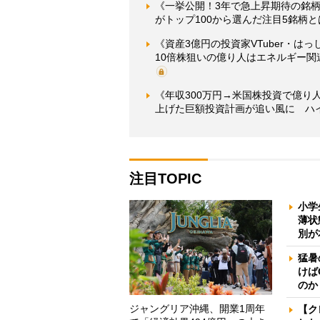
《一挙公開！3年で急上昇期待の銘柄
がトップ100から選んだ注目5銘柄
《資産3億円の投資家VTuber・
10倍株狙いの億り人はエネルギー
《年収300万円→米国株投資で億り
上げた巨額投資計画が追い風に ハ
注目TOPIC
小学
薄状
別が
猛暑
けば
のか
ジャングリア沖縄、開業1周年
【ク