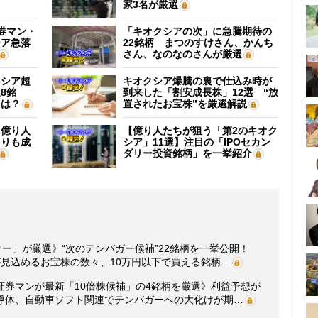
家3名が厳選
証券マン・
「キオクシアの次」に急騰期待の
シア急落
22銘柄 まつのすけさん、かんち
さん、なのなのさんが厳選
クシア超
キオクシア爆騰の裏で仕込み時が
8銘
到来した「割安成長株」12選 “放
”は？
置されたお宝株”を厳選解説
】億り人
【億り人たちが狙う「第2のキオク
よりも成
シア」11選】注目の「IPOセカン
ダリー投資銘柄」を一挙紹介
ター」が厳選》“次のテンバガー候補”22銘柄を一挙公開！
見込めるお宝株の数々、10万円以下で買える銘柄…
元証券マンが最新「10倍株候補」の4銘柄を厳選》利益予想が
導体、自動車ソフト関連でテンバガーへの大化けが期…