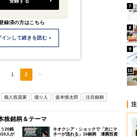
登録する
7
登録済の方はこちら
8
グインして続きを読む
9
10
1
2
個人投資家
億り人
坂本慎太郎
注目銘柄
注
本株銘柄＆テーマ
う20銘
キオクシア・ショックで「次にマ
10人が
ネーが流れる」16銘柄 凄腕投資