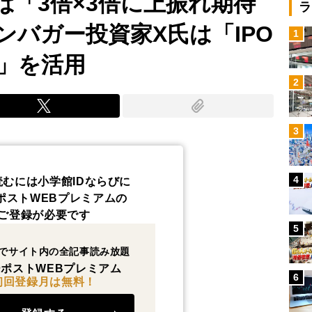
は「3倍×3倍に上振れ期待
ラ
ンバガー投資家X氏は「IPO
1
」を活用
2
3
4
読むには小学館IDならびに
ポストWEBプレミアムの
ご登録が必要です
5
でサイト内の全記事読み放題
ポストWEBプレミアム
6
初回登録月は無料！