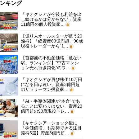
ンキング
「キオクシアが今後も利益を出
し続けるかは分からない」資産
11億円の個人投資家…
【億り人オールスターが狙う20
銘柄】「総資産69億円超」90歳
現役トレーダーから“1…
【首都圏の不動産価格「危ない
駅」ランキング】“中古マンシ
ョン売れ行き鈍化”のワ…
「キオクシアが再び株価10万円
になる日は遠い」資産3億円超
のサラリーマン投資家…
「AI・半導体関連が“本命”であ
ることに変わりはない」資産20
億円超の90歳現役トレ…
【キオクシア・ショック後に
「株価倍増」も期待できる注目
銘柄5選】資産3億円超…