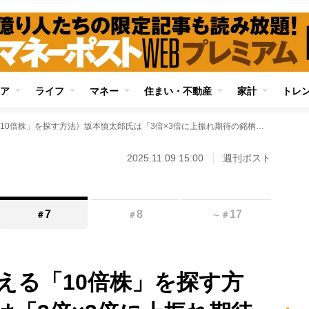
ア
ライフ
マネー
住まい・不動産
家計
トレ
《億り人たちが教える「10倍株」を探す方法》坂本慎太郎氏は「3倍×3倍に上振れ期待の銘柄」狙い、テンバガー投資家X氏は「IPOセカンダリー投資」を活用
2025.11.09 15:00
週刊ポスト
7
8
17
＃
＃
～
＃
える「10倍株」を探す方