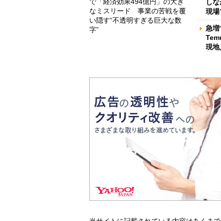
で「経済効果494億円」の大き
しな
なミスリード 事業の苦戦を覆
現場
い隠す“不透明すぎる巨大な数
急増
字”
Te
現地