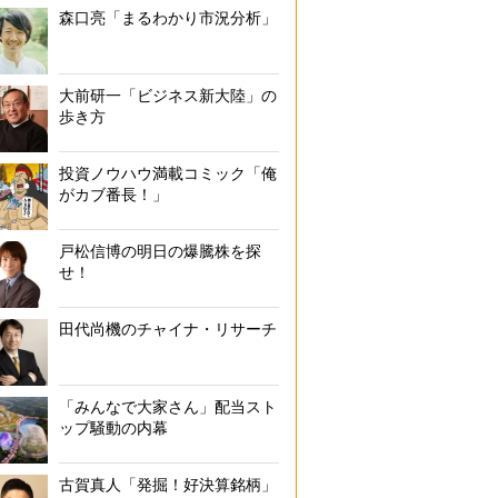
森口亮「まるわかり市況分析」
大前研一「ビジネス新大陸」の
歩き方
投資ノウハウ満載コミック「俺
がカブ番長！」
戸松信博の明日の爆騰株を探
せ！
田代尚機のチャイナ・リサーチ
「みんなで大家さん」配当スト
ップ騒動の内幕
古賀真人「発掘！好決算銘柄」