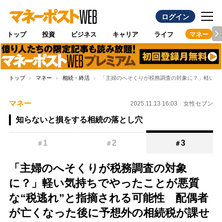
ログイン
トップ
投資
ビジネス
キャリア
ライフ
マネー
トップ
マネー
相続・終活
「主婦のへそくりが税務調査の対象に？」軽い気
マネー
2025.11.13 16:03
女性セブン
知らないと損をする相続の落とし穴
1
2
3
＃
＃
＃
「主婦のへそくりが税務調査の対象
に？」軽い気持ちでやったことが悪質
な“税逃れ”と指摘される可能性 配偶者
が亡くなった後に予想外の相続税が課せ