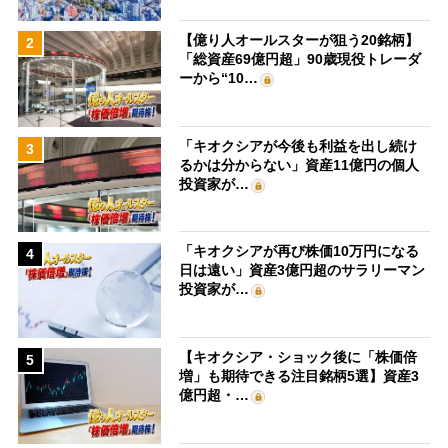
【億り人オールスターが狙う20銘柄】
2
「総資産69億円超」90歳現役トレーダ
ーから“10…
「キオクシアが今後も利益を出し続け
3
るかは分からない」資産11億円の個人
投資家が…
「キオクシアが再び株価10万円になる
4
日は遠い」資産3億円超のサラリーマン
投資家が…
【キオクシア・ショック後に「株価倍
5
増」も期待できる注目銘柄5選】資産3
億円超・…