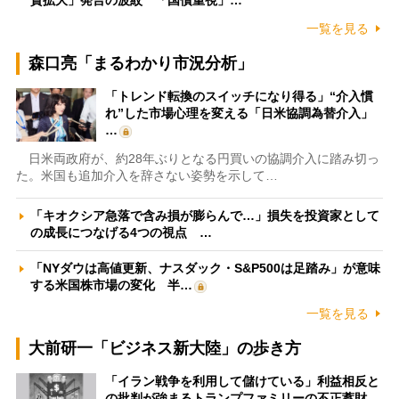
資拡大」発言の波紋 「国債重視」…
一覧を見る
森口亮「まるわかり市況分析」
「トレンド転換のスイッチになり得る」“介入慣
れ”した市場心理を変える「日米協調為替介入」
…
日米両政府が、約28年ぶりとなる円買いの協調介入に踏み切っ
た。米国も追加介入を辞さない姿勢を示して…
「キオクシア急落で含み損が膨らんで…」損失を投資家として
の成長につなげる4つの視点 …
「NYダウは高値更新、ナスダック・S&P500は足踏み」が意味
する米国株市場の変化 半…
一覧を見る
大前研一「ビジネス新大陸」の歩き方
「イラン戦争を利用して儲けている」利益相反と
の批判が強まるトランプファミリーの不正蓄財