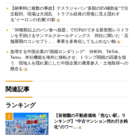
【納車時に複数の事故】テスラジャパン“多額のEV補助金”で注
文殺到、現場は大混乱 トラブル続発の背後に見え隠れす
る“イーロンの右腕”の影
「30種類以上のパン食べ放題」で行列のできる新形態レストラ
ンを手掛けるサンマルクホールディングス 同社に聞いた「店
舗展開のコンセプト」、事業を多角化してもぶれない軸
急増する中国企業の“国籍ロンダリング” SHEIN、TikTok、
Temu…本社機能を海外に移転させ、トランプ関税の回避を狙
う 現地人を隠れ蓑にした中国企業の農業参入・土地取得への
懸念も
関連記事
ランキング
【首都圏の不動産価格「危ない駅」ラ
1
ンキング】“中古マンション売れ行き鈍
化”のワー…