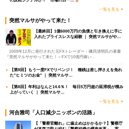
の反転シグナルか？ 市場のムー…
一覧を見る
突然マルサがやって来た！
【最終回】1億6000万円の負債と引き換えに手に
入れたプライスレスな経験 ｜ 突然マルサがや…
2009年12月に発行された元FXトレーダー・磯貝清明氏の著書
『突然マルサがやって来た！～FXで10億円稼い…
【第9回】もう一度FXでリベンジ！ 種銭は差し押さえを免れ
た”ヒミツのお金” ｜ 突然マルサ…
【第8回】年利はなんと14.6％！ 毎日5万円超の延滞税が積み
上がっていく ｜ 突然マルサ…
一覧を見る
河合雅司「人口減少ニッポンの活路」
【「警察官離れ」に歯止めはかかるか？】警察庁
が本気で取り組む「警察組織の構造改革」 実