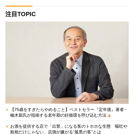
注目TOPIC
【75歳をすぎたらやめること】ベストセラー『定年後』著者・
楠木新氏が指南する老年期の好循環を呼び込む方法
お酒を提供する店で「出禁」になる客のトホホな生態 嘔吐や
粗相だけじゃない、店側が嫌がる“最悪の客”とは