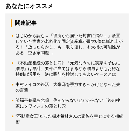
あなたにオススメ
関連記事
はじめから読む→「役所から届いた封書に愕然…」放置
していた実家の老朽化で固定資産税が最大6倍に膨れ上が
る！「放ったらかし」も「取り壊し」も大損の可能性が
ある、空き家問題…
《不動産相続の落とし穴》「元気なうちに実家を子供に
贈与」は早計、要件に当てはまるなら贈与よりもお得な
特例の活用を 逆に贈与を検討してもよいケースとは
中村メイコの終活 大豪邸を手放すきっかけとなった夫
の言葉
笑福亭鶴瓶も悲鳴 住んでみないとわからない「終の棲
家にタワマン」の落とし穴
“不動産女王”だった樹木希林さんの家族を幸せにする相続
術