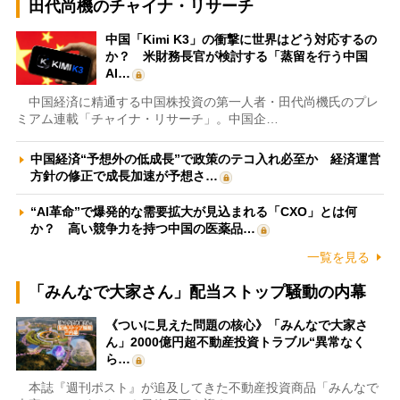
田代尚機のチャイナ・リサーチ
中国「Kimi K3」の衝撃に世界はどう対応するの
か？ 米財務長官が検討する「蒸留を行う中国
AI…
中国経済に精通する中国株投資の第一人者・田代尚機氏のプレ
ミアム連載「チャイナ・リサーチ」。中国企…
中国経済“予想外の低成長”で政策のテコ入れ必至か 経済運営
方針の修正で成長加速が予想さ…
“AI革命”で爆発的な需要拡大が見込まれる「CXO」とは何
か？ 高い競争力を持つ中国の医薬品…
一覧を見る
「みんなで大家さん」配当ストップ騒動の内幕
《ついに見えた問題の核心》「みんなで大家さ
ん」2000億円超不動産投資トラブル“異常なく
ら…
本誌『週刊ポスト』が追及してきた不動産投資商品「みんなで