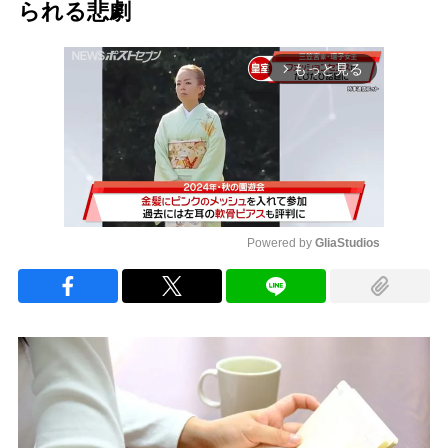
られる悲劇
もっと見る
arrow_forward_ios
Powered by 
GliaStudios
Mute