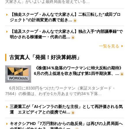
大家さん」がいよいよ最終局面を迎えている…
【独走スクープ・みんなで大家さん】二転三転した“成田プロ
ジェクト”の計画変更の裏で起き…
【追及スクープ・みんなで大家さん】独占入手“内部議事録”で
明かされる柳瀬健一・代表の思…
一覧を見る
古賀真人「発掘！好決算銘柄」
《株価34％急落のワークマンに特大反転の期待》
6月の売上低迷を吹き飛ばす第1四半期決算、…
6月3日に8330円をつけたワークマン（東証スタンダード・
7564）の株価は、わずか1カ月あまりで約34％下落…
三菱重工が「AIインフラの新たな主役」として再評価される気
運 エヌビディアとの提携でAI…
キオクシアHD「7万円割れからの急反発」は再びの上昇局面へ