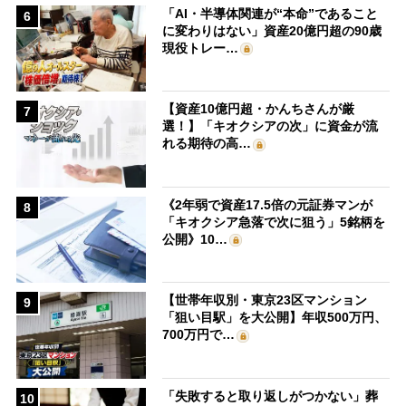
「AI・半導体関連が“本命”であること
6
に変わりはない」資産20億円超の90歳
現役トレー…
【資産10億円超・かんちさんが厳
7
選！】「キオクシアの次」に資金が流
れる期待の高…
《2年弱で資産17.5倍の元証券マンが
8
「キオクシア急落で次に狙う」5銘柄を
公開》10…
【世帯年収別・東京23区マンション
9
「狙い目駅」を大公開】年収500万円、
700万円で…
「失敗すると取り返しがつかない」葬
10