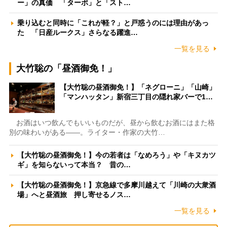
ー」の真価 「ターボ」と「スト…
乗り込むと同時に「これが軽？」と戸惑うのには理由があっ
た 「日産ルークス」さらなる躍進…
一覧を見る
大竹聡の「昼酒御免！」
【大竹聡の昼酒御免！】「ネグローニ」「山崎」
「マンハッタン」新宿三丁目の隠れ家バーで1…
お酒はいつ飲んでもいいものだが、昼から飲むお酒にはまた格
別の味わいがある――。ライター・作家の大竹…
【大竹聡の昼酒御免！】今の若者は「なめろう」や「キヌカツ
ギ」を知らないって本当？ 昔の…
【大竹聡の昼酒御免！】京急線で多摩川越えて「川崎の大衆酒
場」へと昼酒旅 押し寄せるノス…
一覧を見る