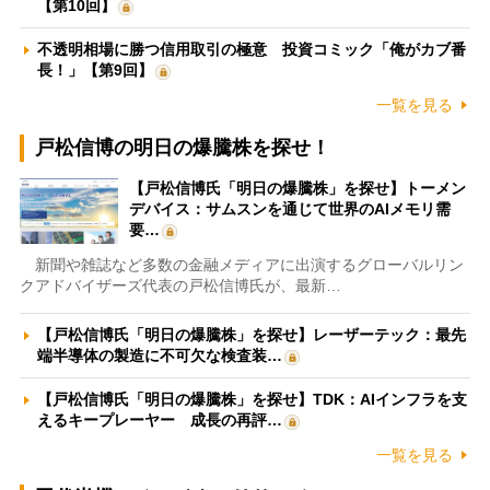
【第10回】
不透明相場に勝つ信用取引の極意 投資コミック「俺がカブ番
長！」【第9回】
一覧を見る
戸松信博の明日の爆騰株を探せ！
【戸松信博氏「明日の爆騰株」を探せ】トーメン
デバイス：サムスンを通じて世界のAIメモリ需
要…
新聞や雑誌など多数の金融メディアに出演するグローバルリン
クアドバイザーズ代表の戸松信博氏が、最新…
【戸松信博氏「明日の爆騰株」を探せ】レーザーテック：最先
端半導体の製造に不可欠な検査装…
【戸松信博氏「明日の爆騰株」を探せ】TDK：AIインフラを支
えるキープレーヤー 成長の再評…
一覧を見る