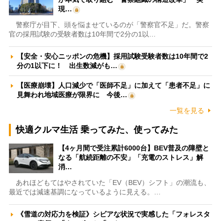
現…
警察庁が目下、頭を悩ませているのが「警察官不足」だ。警察
官の採用試験の受験者数は10年間で2分の1以…
【安全・安心ニッポンの危機】採用試験受験者数は10年間で2
分の1以下に！ 出生数減がも…
【医療崩壊】人口減少で「医師不足」に加えて「患者不足」に
見舞われ地域医療が限界に 今後…
一覧を見る
快適クルマ生活 乗ってみた、使ってみた
【4ヶ月間で受注累計6000台】BEV普及の障壁と
なる「航続距離の不安」「充電のストレス」解
消…
あれほどもてはやされていた「EV（BEV）シフト」の潮流も、
最近では減速基調になっているように見える。…
《雪道の対応力を検証》シビアな状況で実感した「フォレスタ