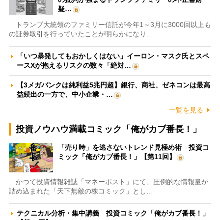
疑…
トランプ大統領のファミリー信託が今年1～3月に3000回以上も
の証券取引を行っていたことが明らかになり…
「いつ暴発してもおかしくはない」イーロン・マスク氏とスペ
ースXが抱えるリスクの数々「絶対…
【3メガバンクは純利益5兆円超】銀行、商社、ゼネコンは最高
益続出の一方で、中小企業・…
一覧を見る
投資ノウハウ満載コミック「俺がカブ番長！」
「売り時」を逃さないトレンド見極め術 投資コ
ミック「俺がカブ番長！」【第11回】
かつて投資情報雑誌「マネーポスト」にて、圧倒的な情報量が
詰め込まれた「天下無敵の株コミック」とし…
テクニカル分析・集中講義 投資コミック「俺がカブ番長！」