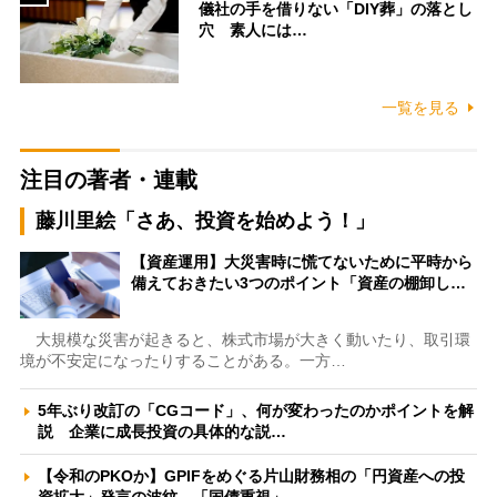
儀社の手を借りない「DIY葬」の落とし
穴 素人には…
一覧を見る
注目の著者・連載
藤川里絵「さあ、投資を始めよう！」
【資産運用】大災害時に慌てないために平時から
備えておきたい3つのポイント「資産の棚卸し…
大規模な災害が起きると、株式市場が大きく動いたり、取引環
境が不安定になったりすることがある。一方…
5年ぶり改訂の「CGコード」、何が変わったのかポイントを解
説 企業に成長投資の具体的な説…
【令和のPKOか】GPIFをめぐる片山財務相の「円資産への投