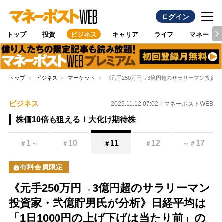
ログイン
トップ
投資
ビジネス
キャリア
ライフ
マネー
トップ
ビジネス
マーケット
《元手250万円→3億円超のサラリーマン投資
ビジネス
2025.11.12 07:02
マネーポストWEB
株価10倍も狙える！大化け期待株
1
10
11
12
17
＃
～
＃
＃
＃
～
＃
有料会員限定
《元手250万円→3億円超のサラリーマン
投資家・弐億貯男氏が分析》日経平均は
「1日1000円の上げ下げは当たり前」の