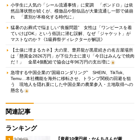
小学生に人気の「シール流通事情」に変調 「ボンドロ」は依
然品薄状態が続くが、模倣品や類似品が大量流通し一部で値崩
れ 「選別が本格化する時代に」
猛暑のお葬式で悩ましい“喪服問題” 女性は「ワンピースを着
ていけばOK」という俗説に潜む誤解、なぜ「ジャケット」が
マストなのか？《1級葬祭ディレクターが解説》
【土俵に埋まるカネ】大の里、豊昇龍が黒星続きの名古屋場所
は「懸賞金2826万円」が下位力士に渡り「今日はみんなで焼肉
だ！」 金星4個配給で協会は年96万円の支出増に
急増する中国企業の“国籍ロンダリング” SHEIN、TikTok、
Temu…本社機能を海外に移転させ、トランプ関税の回避を狙
う 現地人を隠れ蓑にした中国企業の農業参入・土地取得への
懸念も
関連記事
ランキング
【資産10億円超・かんちさんが厳
1