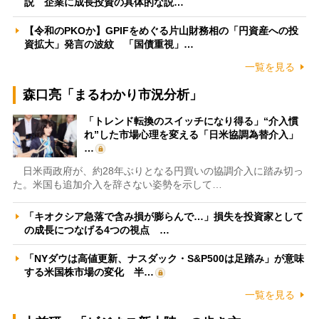
説 企業に成長投資の具体的な説…
【令和のPKOか】GPIFをめぐる片山財務相の「円資産への投
資拡大」発言の波紋 「国債重視」…
一覧を見る
森口亮「まるわかり市況分析」
「トレンド転換のスイッチになり得る」“介入慣
れ”した市場心理を変える「日米協調為替介入」
…
日米両政府が、約28年ぶりとなる円買いの協調介入に踏み切っ
た。米国も追加介入を辞さない姿勢を示して…
「キオクシア急落で含み損が膨らんで…」損失を投資家として
の成長につなげる4つの視点 …
「NYダウは高値更新、ナスダック・S&P500は足踏み」が意味
する米国株市場の変化 半…
一覧を見る