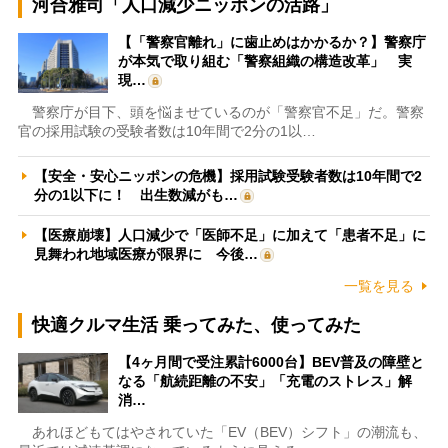
河合雅司「人口減少ニッポンの活路」
【「警察官離れ」に歯止めはかかるか？】警察庁
が本気で取り組む「警察組織の構造改革」 実
現…
警察庁が目下、頭を悩ませているのが「警察官不足」だ。警察
官の採用試験の受験者数は10年間で2分の1以…
【安全・安心ニッポンの危機】採用試験受験者数は10年間で2
分の1以下に！ 出生数減がも…
【医療崩壊】人口減少で「医師不足」に加えて「患者不足」に
見舞われ地域医療が限界に 今後…
一覧を見る
快適クルマ生活 乗ってみた、使ってみた
【4ヶ月間で受注累計6000台】BEV普及の障壁と
なる「航続距離の不安」「充電のストレス」解
消…
あれほどもてはやされていた「EV（BEV）シフト」の潮流も、