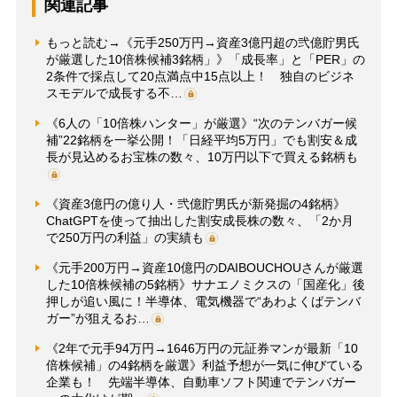
関連記事
もっと読む→《元手250万円→資産3億円超の弐億貯男氏
が厳選した10倍株候補3銘柄」》「成長率」と「PER」の
2条件で採点して20点満点中15点以上！ 独自のビジネ
スモデルで成長する不…
《6人の「10倍株ハンター」が厳選》“次のテンバガー候
補”22銘柄を一挙公開！「日経平均5万円」でも割安＆成
長が見込めるお宝株の数々、10万円以下で買える銘柄も
《資産3億円の億り人・弐億貯男氏が新発掘の4銘柄》
ChatGPTを使って抽出した割安成長株の数々、「2か月
で250万円の利益」の実績も
《元手200万円→資産10億円のDAIBOUCHOUさんが厳選
した10倍株候補の5銘柄》サナエノミクスの「国産化」後
押しが追い風に！半導体、電気機器で“あわよくばテンバ
ガー”が狙えるお…
《2年で元手94万円→1646万円の元証券マンが最新「10
倍株候補」の4銘柄を厳選》利益予想が一気に伸びている
企業も！ 先端半導体、自動車ソフト関連でテンバガー