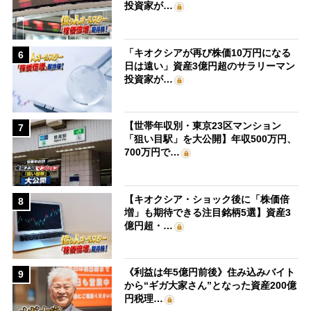
投資家が…
「キオクシアが再び株価10万円になる
6
日は遠い」資産3億円超のサラリーマン
投資家が…
【世帯年収別・東京23区マンション
7
「狙い目駅」を大公開】年収500万円、
700万円で…
【キオクシア・ショック後に「株価倍
8
増」も期待できる注目銘柄5選】資産3
億円超・…
《利益は年5億円前後》住み込みバイト
9
から“ギガ大家さん”となった資産200億
円税理…