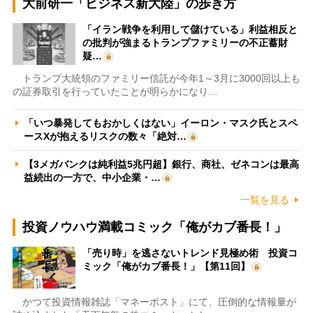
大前研一「ビジネス新大陸」の歩き方
「イラン戦争を利用して儲けている」利益相反と
の批判が強まるトランプファミリーの不正蓄財
疑…
トランプ大統領のファミリー信託が今年1～3月に3000回以上も
の証券取引を行っていたことが明らかになり…
「いつ暴発してもおかしくはない」イーロン・マスク氏とスペ
ースXが抱えるリスクの数々「絶対…
【3メガバンクは純利益5兆円超】銀行、商社、ゼネコンは最高
益続出の一方で、中小企業・…
一覧を見る
投資ノウハウ満載コミック「俺がカブ番長！」
「売り時」を逃さないトレンド見極め術 投資コ
ミック「俺がカブ番長！」【第11回】
かつて投資情報雑誌「マネーポスト」にて、圧倒的な情報量が