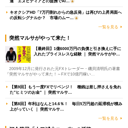
運 エヌビディアとの提携でAI…
キオクシアHD「7万円割れからの急反発」は再びの上昇局面へ
の反転シグナルか？ 市場のムー…
一覧を見る
突然マルサがやって来た！
【最終回】1億6000万円の負債と引き換えに手に
入れたプライスレスな経験 ｜ 突然マルサがや…
2009年12月に発行された元FXトレーダー・磯貝清明氏の著書
『突然マルサがやって来た！～FXで10億円稼い…
【第9回】もう一度FXでリベンジ！ 種銭は差し押さえを免れ
た”ヒミツのお金” ｜ 突然マルサ…
【第8回】年利はなんと14.6％！ 毎日5万円超の延滞税が積み
上がっていく ｜ 突然マルサ…
一覧を見る