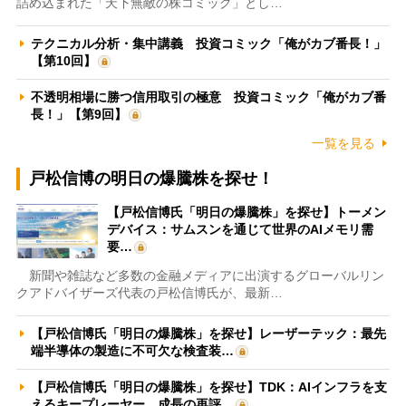
詰め込まれた「天下無敵の株コミック」とし…
テクニカル分析・集中講義 投資コミック「俺がカブ番長！」
【第10回】
不透明相場に勝つ信用取引の極意 投資コミック「俺がカブ番
長！」【第9回】
一覧を見る
戸松信博の明日の爆騰株を探せ！
【戸松信博氏「明日の爆騰株」を探せ】トーメン
デバイス：サムスンを通じて世界のAIメモリ需
要…
新聞や雑誌など多数の金融メディアに出演するグローバルリン
クアドバイザーズ代表の戸松信博氏が、最新…
【戸松信博氏「明日の爆騰株」を探せ】レーザーテック：最先
端半導体の製造に不可欠な検査装…
【戸松信博氏「明日の爆騰株」を探せ】TDK：AIインフラを支
えるキープレーヤー 成長の再評…