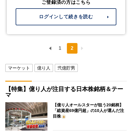
ご登録済の方はこちら
ログインして続きを読む
1
2
マーケット
億り人
弐億貯男
【特集】億り人が注目する日本株銘柄＆テー
マ
【億り人オールスターが狙う20銘柄】
「総資産69億円超」の10人が選んだ注
目株