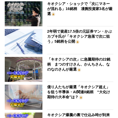
キオクシア・ショックで「次にマネー
が流れる」16銘柄 凄腕投資家3名が厳
選
2年弱で資産17.5倍の元証券マン・かぶ
カブキ氏が「キオクシア急落で次に狙
う」5銘柄を公開
「キオクシアの次」に急騰期待の22銘
柄 まつのすけさん、かんちさん、な
のなのさんが厳選
億り人たちが厳選「キオクシア超え」
を狙う半導体・AI関連8銘柄 “大化け
期待の大本命”は？
キオクシア爆騰の裏で仕込み時が到来