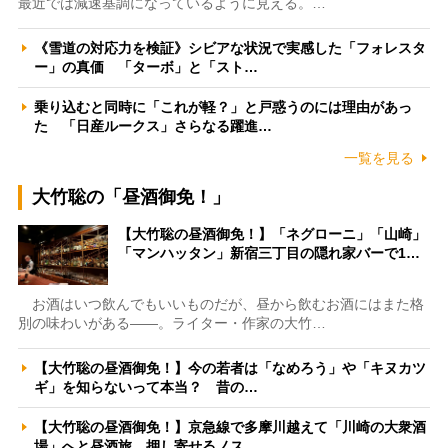
最近では減速基調になっているように見える。…
《雪道の対応力を検証》シビアな状況で実感した「フォレスタ
ー」の真価 「ターボ」と「スト…
乗り込むと同時に「これが軽？」と戸惑うのには理由があっ
た 「日産ルークス」さらなる躍進…
一覧を見る
大竹聡の「昼酒御免！」
【大竹聡の昼酒御免！】「ネグローニ」「山崎」
「マンハッタン」新宿三丁目の隠れ家バーで1…
お酒はいつ飲んでもいいものだが、昼から飲むお酒にはまた格
別の味わいがある――。ライター・作家の大竹…
【大竹聡の昼酒御免！】今の若者は「なめろう」や「キヌカツ
ギ」を知らないって本当？ 昔の…
【大竹聡の昼酒御免！】京急線で多摩川越えて「川崎の大衆酒
場」へと昼酒旅 押し寄せるノス…