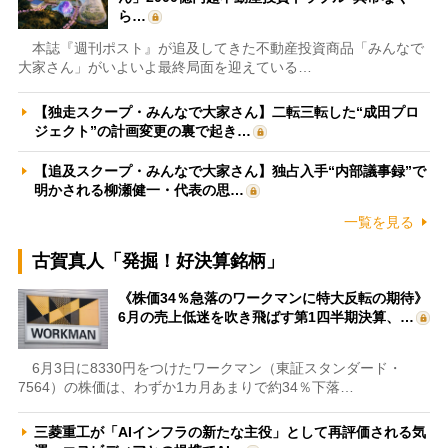
ら…
本誌『週刊ポスト』が追及してきた不動産投資商品「みんなで
大家さん」がいよいよ最終局面を迎えている…
【独走スクープ・みんなで大家さん】二転三転した“成田プロ
ジェクト”の計画変更の裏で起き…
【追及スクープ・みんなで大家さん】独占入手“内部議事録”で
明かされる柳瀬健一・代表の思…
一覧を見る
古賀真人「発掘！好決算銘柄」
《株価34％急落のワークマンに特大反転の期待》
6月の売上低迷を吹き飛ばす第1四半期決算、…
6月3日に8330円をつけたワークマン（東証スタンダード・
7564）の株価は、わずか1カ月あまりで約34％下落…
三菱重工が「AIインフラの新たな主役」として再評価される気