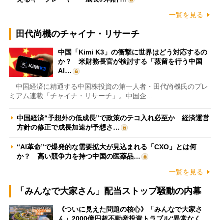
一覧を見る
田代尚機のチャイナ・リサーチ
中国「Kimi K3」の衝撃に世界はどう対応するの
か？ 米財務長官が検討する「蒸留を行う中国
AI…
中国経済に精通する中国株投資の第一人者・田代尚機氏のプレ
ミアム連載「チャイナ・リサーチ」。中国企…
中国経済“予想外の低成長”で政策のテコ入れ必至か 経済運営
方針の修正で成長加速が予想さ…
“AI革命”で爆発的な需要拡大が見込まれる「CXO」とは何
か？ 高い競争力を持つ中国の医薬品…
一覧を見る
「みんなで大家さん」配当ストップ騒動の内幕
《ついに見えた問題の核心》「みんなで大家さ
ん」2000億円超不動産投資トラブル“異常なく