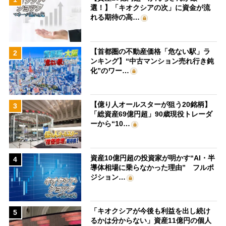
選！】「キオクシアの次」に資金が流
れる期待の高…
【首都圏の不動産価格「危ない駅」ラ
2
ンキング】“中古マンション売れ行き鈍
化”のワー…
【億り人オールスターが狙う20銘柄】
3
「総資産69億円超」90歳現役トレーダ
ーから“10…
資産10億円超の投資家が明かす“AI・半
4
導体相場に乗らなかった理由” フルポ
ジション…
「キオクシアが今後も利益を出し続け
5
るかは分からない」資産11億円の個人