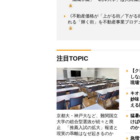
《不動産価格が「上がる街／下がる
れる「輝く街」を不動産事業プロデ
注目TOPIC
【ク
しな
現場
キオ
妙味
える
京都大・神戸大など、難関国立
猛暑
大学の総合型選抜が続々と廃
けば
止 「推薦入試の拡大」報道と
のか
現実の乖離はなぜ起きるのか
急増