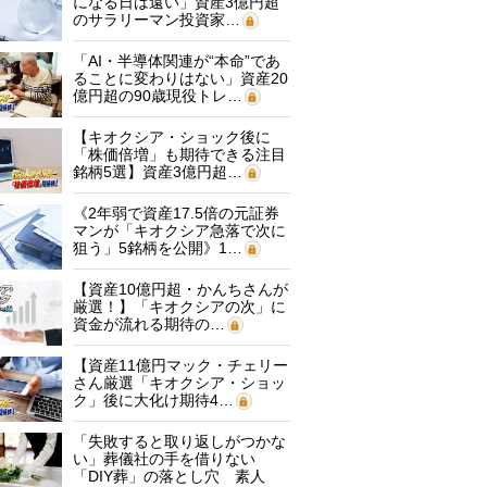
になる日は遠い」資産3億円超
のサラリーマン投資家…
「AI・半導体関連が“本命”であ
ることに変わりはない」資産20
億円超の90歳現役トレ…
【キオクシア・ショック後に
「株価倍増」も期待できる注目
銘柄5選】資産3億円超…
《2年弱で資産17.5倍の元証券
マンが「キオクシア急落で次に
狙う」5銘柄を公開》1…
【資産10億円超・かんちさんが
厳選！】「キオクシアの次」に
資金が流れる期待の…
【資産11億円マック・チェリー
さん厳選「キオクシア・ショッ
ク」後に大化け期待4…
「失敗すると取り返しがつかな
い」葬儀社の手を借りない
「DIY葬」の落とし穴 素人