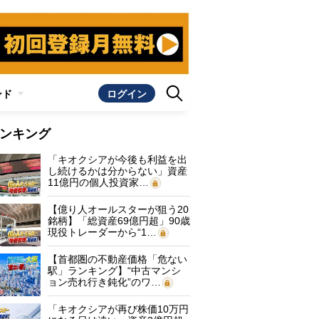
ンド
ログイン
ンキング
「キオクシアが今後も利益を出
し続けるかは分からない」資産
11億円の個人投資家…
【億り人オールスターが狙う20
銘柄】「総資産69億円超」90歳
現役トレーダーから“1…
【首都圏の不動産価格「危ない
駅」ランキング】“中古マンシ
ョン売れ行き鈍化”のワ…
「キオクシアが再び株価10万円