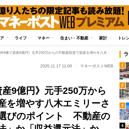
ア
ライフ
マネー
住まい・不動産
家計
トレ
《所有物件6棟で資産9億円》元手250万からの不動産投資で資産を増やす八木エミリーさんが説く金融機関選びのポイント 不動産の価値評価が「積算法」か「収益還元法」か、その違いを解説
ラ
1
2025.11.17 11:00
マネーポストWEB
2
産9億円》元手250万から
産を増やす八木エミリーさ
3
選びのポイント 不動産の
4
法」か「収益還元法」か、