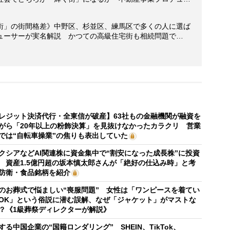
街」の街間格差》中野区、杉並区、練馬区で多くの人に選ば
ューサーが実名解説 かつての高級住宅街も相続問題で…
レジット決済代行・全東信が破産】63社もの金融機関が融資を
がら「20年以上の粉飾決算」を見抜けなかったカラクリ 営業
では“自転車操業”の焦りも表出していた
クシアなどAI関連株に資金集中で“割安になった成長株”に投資
 資産1.5億円超の坂本慎太郎さんが「絶好の仕込み時」と考
防衛・食品銘柄を紹介
のお葬式で悩ましい“喪服問題” 女性は「ワンピースを着てい
OK」という俗説に潜む誤解、なぜ「ジャケット」がマストな
？《1級葬祭ディレクターが解説》
する中国企業の“国籍ロンダリング” SHEIN、TikTok、