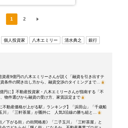
1
2
個人投資家
八木エミリー
清水典之
銀行
総資産9億円の八木エミリーさんが説く「融資を引き出すテ
融資条件の聞き出し方から、融資交渉のタイミングまで…
産9億円に】不動産投資家・八木エミリーさんが指南する「不
集、物件選びから融資の受け方、家賃設定まで
年後に不動産価格が上がる駅」ランキング】「浜田山」「千歳船
玉川」「三軒茶屋」が圏外に 人気3沿線の勝ち組と…
街／下がる街」の街間格差》「二子玉川」「三軒茶屋」と
社会でどちらが「輝く街」になるか 不動産事業プロデュ…