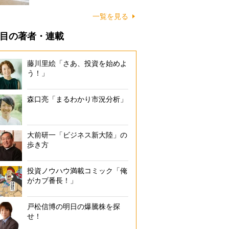
に…
一覧を見る
目の著者・連載
藤川里絵「さあ、投資を始めよ
う！」
森口亮「まるわかり市況分析」
大前研一「ビジネス新大陸」の
歩き方
投資ノウハウ満載コミック「俺
がカブ番長！」
戸松信博の明日の爆騰株を探
せ！