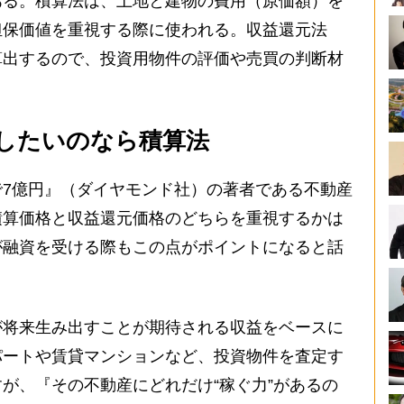
ある。積算法は、土地と建物の費用（原価額）を
担保価値を重視する際に使われる。収益還元法
算出するので、投資用物件の評価や売買の判断材
したいのなら積算法
7億円』（ダイヤモンド社）の著者である不動産
積算価格と収益還元価格のどちらを重視するかは
が融資を受ける際もこの点がポイントになると話
が将来生み出すことが期待される収益をベースに
パートや賃貸マンションなど、投資物件を査定す
が、『その不動産にどれだけ“稼ぐ力”があるの