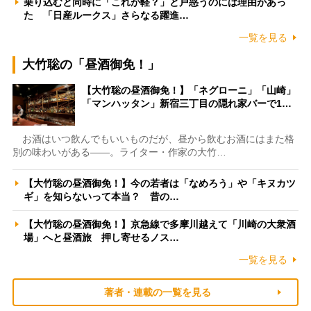
乗り込むと同時に「これが軽？」と戸惑うのには理由があっ
た 「日産ルークス」さらなる躍進…
一覧を見る
大竹聡の「昼酒御免！」
【大竹聡の昼酒御免！】「ネグローニ」「山崎」
「マンハッタン」新宿三丁目の隠れ家バーで1…
お酒はいつ飲んでもいいものだが、昼から飲むお酒にはまた格
別の味わいがある――。ライター・作家の大竹…
【大竹聡の昼酒御免！】今の若者は「なめろう」や「キヌカツ
ギ」を知らないって本当？ 昔の…
【大竹聡の昼酒御免！】京急線で多摩川越えて「川崎の大衆酒
場」へと昼酒旅 押し寄せるノス…
一覧を見る
著者・連載の一覧を見る