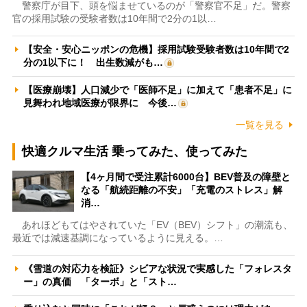
警察庁が目下、頭を悩ませているのが「警察官不足」だ。警察
官の採用試験の受験者数は10年間で2分の1以…
【安全・安心ニッポンの危機】採用試験受験者数は10年間で2
分の1以下に！ 出生数減がも…
【医療崩壊】人口減少で「医師不足」に加えて「患者不足」に
見舞われ地域医療が限界に 今後…
一覧を見る
快適クルマ生活 乗ってみた、使ってみた
【4ヶ月間で受注累計6000台】BEV普及の障壁と
なる「航続距離の不安」「充電のストレス」解
消…
あれほどもてはやされていた「EV（BEV）シフト」の潮流も、
最近では減速基調になっているように見える。…
《雪道の対応力を検証》シビアな状況で実感した「フォレスタ
ー」の真価 「ターボ」と「スト…