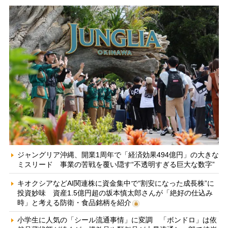
ジャングリア沖縄、開業1周年で「経済効果494億円」の大きな
ミスリード 事業の苦戦を覆い隠す“不透明すぎる巨大な数字”
キオクシアなどAI関連株に資金集中で“割安になった成長株”に
投資妙味 資産1.5億円超の坂本慎太郎さんが「絶好の仕込み
時」と考える防衛・食品銘柄を紹介
小学生に人気の「シール流通事情」に変調 「ボンドロ」は依