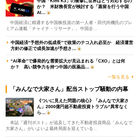
中国「Kimi K3」の衝撃に世界はどう対応するの
か？ 米財務長官が検討する「蒸留を行う中国
AI…
中国経済に精通する中国株投資の第一人者・田代尚機氏のプレ
ミアム連載「チャイナ・リサーチ」。中国企…
中国経済“予想外の低成長”で政策のテコ入れ必至か 経済運営
方針の修正で成長加速が予想さ…
“AI革命”で爆発的な需要拡大が見込まれる「CXO」とは何
か？ 高い競争力を持つ中国の医薬品…
一覧を見る
「みんなで大家さん」配当ストップ騒動の内幕
《ついに見えた問題の核心》「みんなで大家さ
ん」2000億円超不動産投資トラブル“異常なく
ら…
本誌『週刊ポスト』が追及してきた不動産投資商品「みんなで
大家さん」がいよいよ最終局面を迎えている…