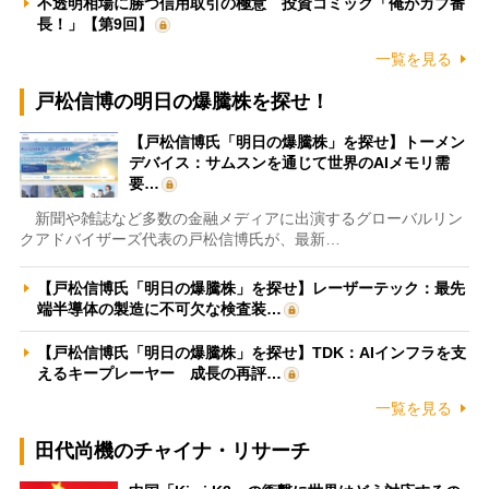
不透明相場に勝つ信用取引の極意 投資コミック「俺がカブ番
長！」【第9回】
一覧を見る
戸松信博の明日の爆騰株を探せ！
【戸松信博氏「明日の爆騰株」を探せ】トーメン
デバイス：サムスンを通じて世界のAIメモリ需
要…
新聞や雑誌など多数の金融メディアに出演するグローバルリン
クアドバイザーズ代表の戸松信博氏が、最新…
【戸松信博氏「明日の爆騰株」を探せ】レーザーテック：最先
端半導体の製造に不可欠な検査装…
【戸松信博氏「明日の爆騰株」を探せ】TDK：AIインフラを支
えるキープレーヤー 成長の再評…
一覧を見る
田代尚機のチャイナ・リサーチ