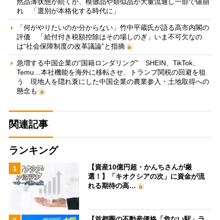
然品薄状態が続くが、模倣品や類似品が大量流通し一部で値崩
れ 「選別が本格化する時代に」
「何がやりたいのか分からない」竹中平蔵氏が語る高市内閣の
評価 「給付付き税額控除はその場しのぎ」いま不可欠なの
は“社会保障制度の改革議論”と指摘
急増する中国企業の“国籍ロンダリング” SHEIN、TikTok、
Temu…本社機能を海外に移転させ、トランプ関税の回避を狙
う 現地人を隠れ蓑にした中国企業の農業参入・土地取得への
懸念も
関連記事
ランキング
【資産10億円超・かんちさんが厳
1
選！】「キオクシアの次」に資金が流
れる期待の高…
【首都圏の不動産価格「危ない駅」ラ