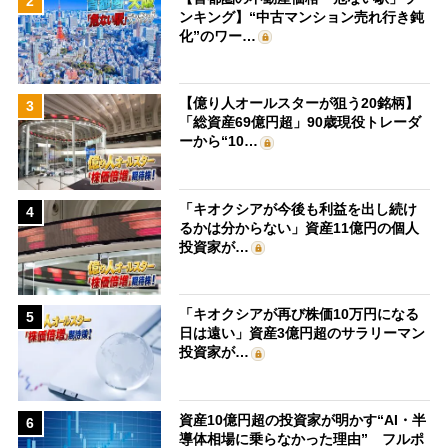
2
ンキング】“中古マンション売れ行き鈍
化”のワー…
【億り人オールスターが狙う20銘柄】
3
「総資産69億円超」90歳現役トレーダ
ーから“10…
「キオクシアが今後も利益を出し続け
4
るかは分からない」資産11億円の個人
投資家が…
「キオクシアが再び株価10万円になる
5
日は遠い」資産3億円超のサラリーマン
投資家が…
資産10億円超の投資家が明かす“AI・半
6
導体相場に乗らなかった理由” フルポ