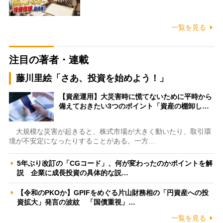
一覧を見る
注目の著者・連載
藤川里絵「さあ、投資を始めよう！」
【資産運用】大災害時に慌てないために平時から
備えておきたい3つのポイント「資産の棚卸し…
大規模な災害が起きると、株式市場が大きく動いたり、取引環
境が不安定になったりすることがある。一方…
5年ぶり改訂の「CGコード」、何が変わったのかポイントを解
説 企業に成長投資の具体的な説…
【令和のPKOか】GPIFをめぐる片山財務相の「円資産への投
資拡大」発言の波紋 「国債重視」…
一覧を見る