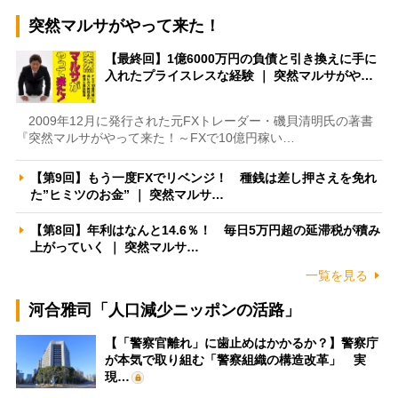
突然マルサがやって来た！
【最終回】1億6000万円の負債と引き換えに手に
入れたプライスレスな経験 ｜ 突然マルサがや…
2009年12月に発行された元FXトレーダー・磯貝清明氏の著書
『突然マルサがやって来た！～FXで10億円稼い…
【第9回】もう一度FXでリベンジ！ 種銭は差し押さえを免れ
た”ヒミツのお金” ｜ 突然マルサ…
【第8回】年利はなんと14.6％！ 毎日5万円超の延滞税が積み
上がっていく ｜ 突然マルサ…
一覧を見る
河合雅司「人口減少ニッポンの活路」
【「警察官離れ」に歯止めはかかるか？】警察庁
が本気で取り組む「警察組織の構造改革」 実
現…