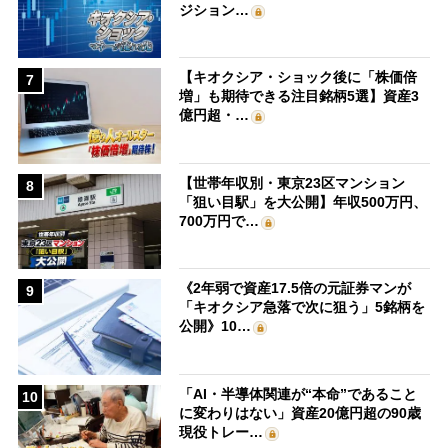
ジション…
【キオクシア・ショック後に「株価倍
7
増」も期待できる注目銘柄5選】資産3
億円超・…
【世帯年収別・東京23区マンション
8
「狙い目駅」を大公開】年収500万円、
700万円で…
《2年弱で資産17.5倍の元証券マンが
9
「キオクシア急落で次に狙う」5銘柄を
公開》10…
「AI・半導体関連が“本命”であること
10
に変わりはない」資産20億円超の90歳
現役トレー…