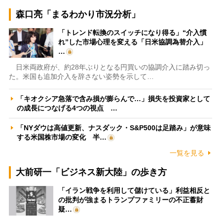
森口亮「まるわかり市況分析」
「トレンド転換のスイッチになり得る」“介入慣
れ”した市場心理を変える「日米協調為替介入」
…
日米両政府が、約28年ぶりとなる円買いの協調介入に踏み切っ
た。米国も追加介入を辞さない姿勢を示して…
「キオクシア急落で含み損が膨らんで…」損失を投資家として
の成長につなげる4つの視点 …
「NYダウは高値更新、ナスダック・S&P500は足踏み」が意味
する米国株市場の変化 半…
一覧を見る
大前研一「ビジネス新大陸」の歩き方
「イラン戦争を利用して儲けている」利益相反と
の批判が強まるトランプファミリーの不正蓄財
疑…