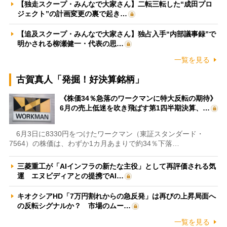
【独走スクープ・みんなで大家さん】二転三転した“成田プロ
ジェクト”の計画変更の裏で起き…
【追及スクープ・みんなで大家さん】独占入手“内部議事録”で
明かされる柳瀬健一・代表の思…
一覧を見る
古賀真人「発掘！好決算銘柄」
《株価34％急落のワークマンに特大反転の期待》
6月の売上低迷を吹き飛ばす第1四半期決算、…
6月3日に8330円をつけたワークマン（東証スタンダード・
7564）の株価は、わずか1カ月あまりで約34％下落…
三菱重工が「AIインフラの新たな主役」として再評価される気
運 エヌビディアとの提携でAI…
キオクシアHD「7万円割れからの急反発」は再びの上昇局面へ
の反転シグナルか？ 市場のムー…
一覧を見る