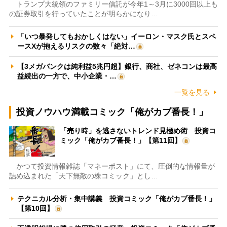
トランプ大統領のファミリー信託が今年1～3月に3000回以上も
の証券取引を行っていたことが明らかになり…
「いつ暴発してもおかしくはない」イーロン・マスク氏とスペ
ースXが抱えるリスクの数々「絶対…
【3メガバンクは純利益5兆円超】銀行、商社、ゼネコンは最高
益続出の一方で、中小企業・…
一覧を見る
投資ノウハウ満載コミック「俺がカブ番長！」
「売り時」を逃さないトレンド見極め術 投資コ
ミック「俺がカブ番長！」【第11回】
かつて投資情報雑誌「マネーポスト」にて、圧倒的な情報量が
詰め込まれた「天下無敵の株コミック」とし…
テクニカル分析・集中講義 投資コミック「俺がカブ番長！」
【第10回】