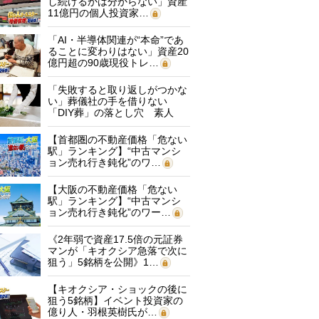
し続けるかは分からない」資産
11億円の個人投資家…
「AI・半導体関連が“本命”であ
ることに変わりはない」資産20
億円超の90歳現役トレ…
「失敗すると取り返しがつかな
い」葬儀社の手を借りない
「DIY葬」の落とし穴 素人
に…
【首都圏の不動産価格「危ない
駅」ランキング】“中古マンシ
ョン売れ行き鈍化”のワ…
【大阪の不動産価格「危ない
駅」ランキング】“中古マンシ
ョン売れ行き鈍化”のワー…
《2年弱で資産17.5倍の元証券
マンが「キオクシア急落で次に
狙う」5銘柄を公開》1…
【キオクシア・ショックの後に
狙う5銘柄】イベント投資家の
億り人・羽根英樹氏が…