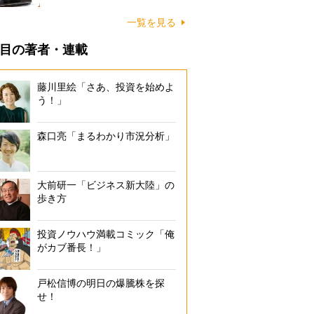
一覧を見る
目の著者・連載
藤川里絵「さあ、投資を始めよ
う！」
森口亮「まるわかり市況分析」
大前研一「ビジネス新大陸」の
歩き方
投資ノウハウ満載コミック「俺
がカブ番長！」
戸松信博の明日の爆騰株を探
せ！