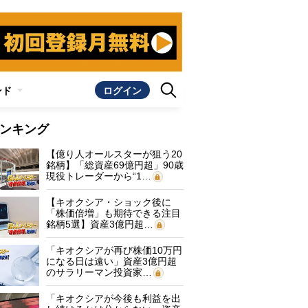
ンド
ログイン
ンキング
【億り人オールスターが狙う20
銘柄】「総資産69億円超」90歳
現役トレーダーから“1…
【キオクシア・ショック後に
「株価倍増」も期待できる注目
銘柄5選】資産3億円超…
「キオクシアが再び株価10万円
になる日は遠い」資産3億円超
のサラリーマン投資家…
「キオクシアが今後も利益を出