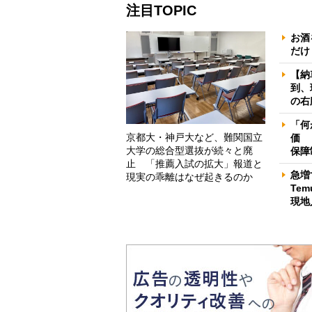
注目TOPIC
お酒
だけ
【納
到、
の右
「何
京都大・神戸大など、難関国立
価 
大学の総合型選抜が続々と廃
保障
止 「推薦入試の拡大」報道と
急増
現実の乖離はなぜ起きるのか
Te
現地