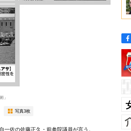
術」
写真3枚
陸自一佐の佐藤正久・前参院議員が言う。