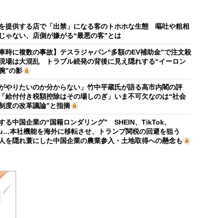
を提供する店で「出禁」になる客のトホホな生態 嘔吐や粗相
じゃない、店側が嫌がる“最悪の客”とは
車時に複数の事故】テスラジャパン“多額のEV補助金”で注文殺
現場は大混乱 トラブル続発の背後に見え隠れする“イーロン
腕”の影
がやりたいのか分からない」竹中平蔵氏が語る高市内閣の評
「給付付き税額控除はその場しのぎ」いま不可欠なのは“社会
制度の改革議論”と指摘
する中国企業の“国籍ロンダリング” SHEIN、TikTok、
mu…本社機能を海外に移転させ、トランプ関税の回避を狙う
人を隠れ蓑にした中国企業の農業参入・土地取得への懸念も