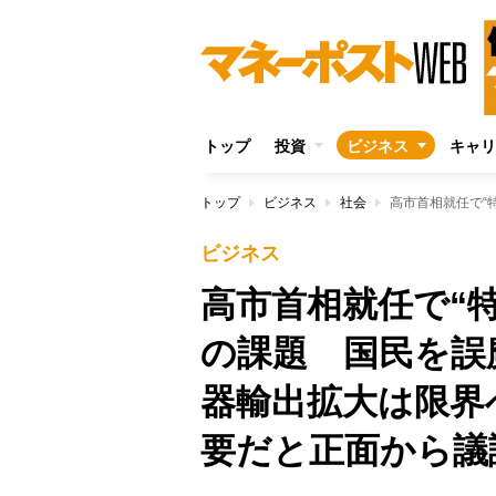
トップ
投資
ビジネス
キャリ
トップ
ビジネス
社会
ビジネス
高市首相就任で“
の課題 国民を誤
器輸出拡大は限界
要だと正面から議