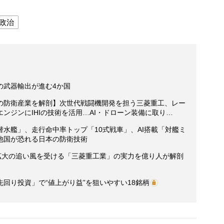
政治
の武器輸出が進む4か国
の防衛産業を解剖】次世代戦闘機開発を担う三菱重工、レー
ンジンにIHIの技術を活用…AI・ドローン装備に取り…
水艦」、走行命中率トップ「10式戦車」、AI搭載「対艦ミ
他国が恐れる日本の防衛技術
需拡大の追い風を受ける「三菱重工業」の実力を億り人が解剖
回り投資」で“値上がり益”を狙いやすい18銘柄