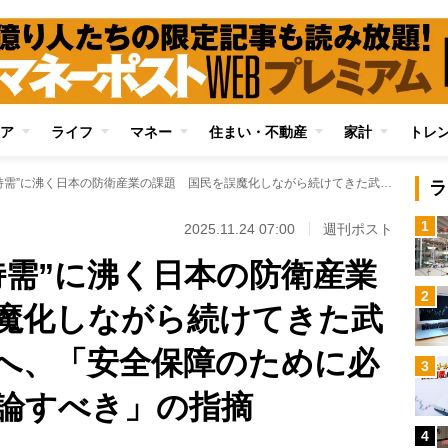
ア
ライフ
マネー
住まい・不動産
家計
トレ
高市首相就任で“特需”に沸く日本の防衛産業の課題 国民を誤魔化しながら続けてきた武器輸出拡大は限界へ、「安全保障のために必要だと正面から議論すべき」の指摘
ラ
1
2025.11.24 07:00
週刊ポスト
特需”に沸く日本の防衛産業
2
魔化しながら続けてきた武
へ、「安全保障のために必
3
論すべき」の指摘
4