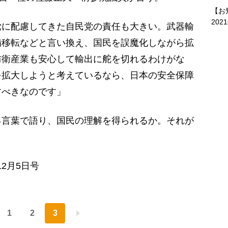
【お
202
党に配慮してきた自民党の責任も大きい。武器輸
備移転などと言い換え、国民を誤魔化しながら拡
防衛産業も安心して輸出に舵を切れるわけがな
を拡大しようと考えているなら、日本の安全保障
すべきなのです」
言葉で語り、国民の理解を得られるか。それが
12月5日号
1
2
3