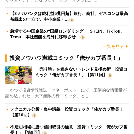
リリオネア）」となったイーロン・マスク氏。…
【3メガバンクは純利益5兆円超】銀行、商社、ゼネコンは最高
益続出の一方で、中小企業・…
急増する中国企業の“国籍ロンダリング” SHEIN、TikTok、
Temu…本社機能を海外に移転させ…
一覧を見る
投資ノウハウ満載コミック「俺がカブ番長！」
「売り時」を逃さないトレンド見極め術 投資コ
ミック「俺がカブ番長！」【第11回】
かつて投資情報雑誌「マネーポスト」にて、圧倒的な情報量が
詰め込まれた「天下無敵の株コミック」とし…
テクニカル分析・集中講義 投資コミック「俺がカブ番長！」
【第10回】
不透明相場に勝つ信用取引の極意 投資コミック「俺がカブ番
長！」【第9回】