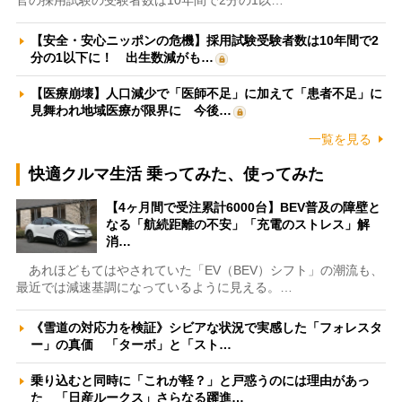
官の採用試験の受験者数は10年間で2分の1以…
【安全・安心ニッポンの危機】採用試験受験者数は10年間で2
分の1以下に！ 出生数減がも…
【医療崩壊】人口減少で「医師不足」に加えて「患者不足」に
見舞われ地域医療が限界に 今後…
一覧を見る
快適クルマ生活 乗ってみた、使ってみた
【4ヶ月間で受注累計6000台】BEV普及の障壁と
なる「航続距離の不安」「充電のストレス」解
消…
あれほどもてはやされていた「EV（BEV）シフト」の潮流も、
最近では減速基調になっているように見える。…
《雪道の対応力を検証》シビアな状況で実感した「フォレスタ
ー」の真価 「ターボ」と「スト…
乗り込むと同時に「これが軽？」と戸惑うのには理由があっ
た 「日産ルークス」さらなる躍進…