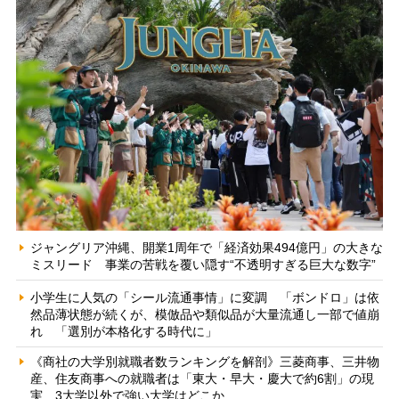
ジャングリア沖縄、開業1周年で「経済効果494億円」の大きな
ミスリード 事業の苦戦を覆い隠す“不透明すぎる巨大な数字”
小学生に人気の「シール流通事情」に変調 「ボンドロ」は依
然品薄状態が続くが、模倣品や類似品が大量流通し一部で値崩
れ 「選別が本格化する時代に」
《商社の大学別就職者数ランキングを解剖》三菱商事、三井物
産、住友商事への就職者は「東大・早大・慶大で約6割」の現
実 3大学以外で強い大学はどこか