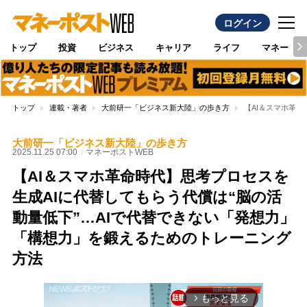
ログイン
トップ
投資
ビジネス
キャリア
ライフ
マネー
トップ
連載・著者
大前研一「ビジネス新大陸」の歩き方
【AI＆スマホ革
大前研一「ビジネス新大陸」の歩き方
2025.11.25 07:00
マネーポストWEB
【AI＆スマホ革命時代】思考プロセスを
生成AIに代替してもらう代償は“脳の活
動量低下”…AIで代替できない「発想力」
「構想力」を鍛えるためのトレーニング
方法
もっと見る
arrow_forward_ios