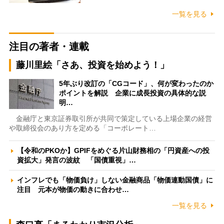
一覧を見る
注目の著者・連載
藤川里絵「さあ、投資を始めよう！」
5年ぶり改訂の「CGコード」、何が変わったのか
ポイントを解説 企業に成長投資の具体的な説
明…
金融庁と東京証券取引所が共同で策定している上場企業の経営
や取締役会のあり方を定める「コーポレート…
【令和のPKOか】GPIFをめぐる片山財務相の「円資産への投
資拡大」発言の波紋 「国債重視」…
インフレでも「物価負け」しない金融商品「物価連動国債」に
注目 元本が物価の動きに合わせ…
一覧を見る