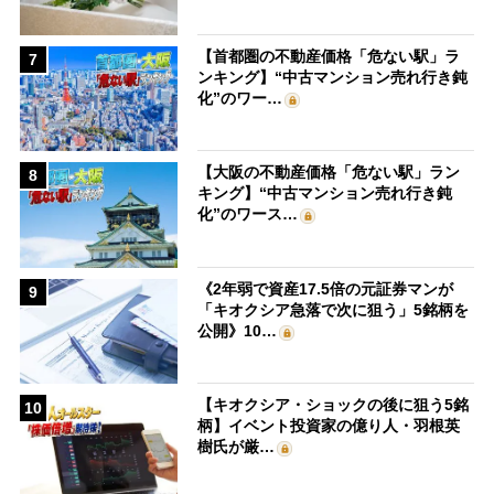
【首都圏の不動産価格「危ない駅」ラ
7
ンキング】“中古マンション売れ行き鈍
化”のワー…
【大阪の不動産価格「危ない駅」ラン
8
キング】“中古マンション売れ行き鈍
化”のワース…
《2年弱で資産17.5倍の元証券マンが
9
「キオクシア急落で次に狙う」5銘柄を
公開》10…
【キオクシア・ショックの後に狙う5銘
10
柄】イベント投資家の億り人・羽根英
樹氏が厳…