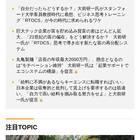
「自分だったらどうするか？」大前研一氏がスタンフォ
ード大学客員教授時代に着想、ビジネス思考トレーニン
グ「RTOCS」が今の時代に求められるワケ
巨大テック企業が富を貯め込み貧富の差はどんどん拡
大…「21世紀の富の偏在」をどう解決するか？ 大前研
一氏が「RTOCS」思考で導き出す新たな富の再分配シス
テム
丸亀製麺「店長の年収最大2000万円」、懸念となるの
は“モチベーション維持” 大前研一氏は「起業サポートで
エコシステムの構築」を提言
「給料に不満があるならキーエンスに転職すればいい」
日本企業は収奪的と批判して賃上げを要求するのは筋違
い、「自力で高い給料を掴み取る努力をせよ」と大前研
一氏が提言
注目TOPIC