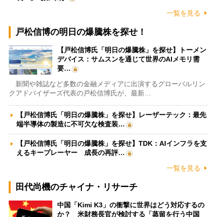
一覧を見る
戸松信博の明日の爆騰株を探せ！
【戸松信博氏「明日の爆騰株」を探せ】トーメン
デバイス：サムスンを通じて世界のAIメモリ需
要…
新聞や雑誌など多数の金融メディアに出演するグローバルリン
クアドバイザーズ代表の戸松信博氏が、最新…
【戸松信博氏「明日の爆騰株」を探せ】レーザーテック：最先
端半導体の製造に不可欠な検査装…
【戸松信博氏「明日の爆騰株」を探せ】TDK：AIインフラを支
えるキープレーヤー 成長の再評…
一覧を見る
田代尚機のチャイナ・リサーチ
中国「Kimi K3」の衝撃に世界はどう対応するの
か？ 米財務長官が検討する「蒸留を行う中国