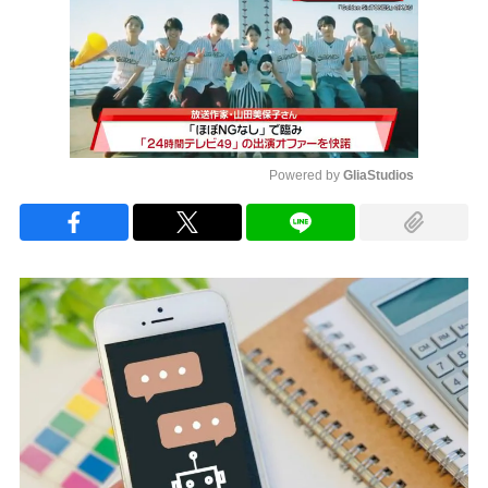
Powered by 
GliaStudios
Mute