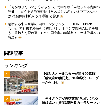
「何がやりたいのか分からない」竹中平蔵氏が語る高市内閣の
評価 「給付付き税額控除はその場しのぎ」いま不可欠なの
は“社会保障制度の改革議論”と指摘
急増する中国企業の“国籍ロンダリング” SHEIN、TikTok、
Temu…本社機能を海外に移転させ、トランプ関税の回避を狙
う 現地人を隠れ蓑にした中国企業の農業参入・土地取得への
懸念も
関連記事
ランキング
【億り人オールスターが狙う20銘柄】
1
「総資産69億円超」90歳現役トレーダ
ーから“10…
「キオクシアが再び株価10万円になる
2
日は遠い」資産3億円超のサラリーマン