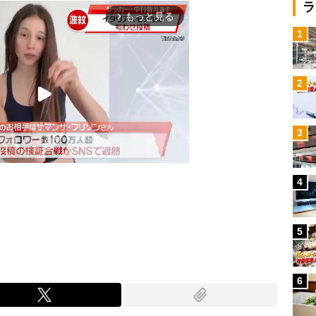
ラ
もっと見る
arrow_forward_ios
1
2
3
4
Mute
5
6