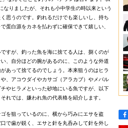
になりましたが、それも小中学生の時以来という
たく思うのです。釣れるだけでも楽しいし、持ち
レで蛋白源をカネを払わずに確保できて嬉しい、
ですが、釣った魚を海に捨てる人は、捌くのが
ない、自分ほどの腕があるのに、このような外道
由があって捨てるのでしょう。本来狙うのはヒラ
」や、アコウダイやカサゴ（アラカブ）やメバル
ゴチやヒラメといった砂地にいる魚ですが、以下
。それでは、嫌われ魚の代表格を紹介します。
サゴを狙っているのに、横から巧みにエサを盗
ぼ口で歯が鋭く、エサと針を丸呑みして針を外し