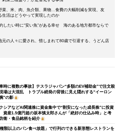
野菜、米、肉、魚介類、果物…食費の大幅削減を実現、友
る生活はどうやって実現したのか
節約したい時に“安い魚”がある幸せ 海のある地方都市ならで
地元の人々に愛され、惜しまれて80歳で引退する、うどん店
車時に複数の事故】テスラジャパン“多額のEV補助金”で注文殺
現場は大混乱 トラブル続発の背後に見え隠れする“イーロン
腕”の影
クシアなどAI関連株に資金集中で“割安になった成長株”に投資
 資産1.5億円超の坂本慎太郎さんが「絶好の仕込み時」と考
防衛・食品銘柄を紹介
0種類以上のパン食べ放題」で行列のできる新形態レストランを