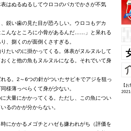
体表はぬるぬるしてウロコのバカでかさが不気
と、鋭い歯の見た目が恐ろしい。ウロコもデカ
はこんなところに小骨があるんだ……」と呆れる
あり、捌くのが面倒くさすぎる。
釣りたいのに掛かってくる。体表がヌルヌルして
ておくと他の魚もヌルヌルになる。それでいて身
れる。2～6つの針がついたサビキでアジを狙っ
【お
ギ同様薄っぺらくて身が少ない。
202
のに大量にかかってくる。ただし、この魚につい
ているのかが分からない。
時にかかるメゴチとハゼも嫌われがち（評価を