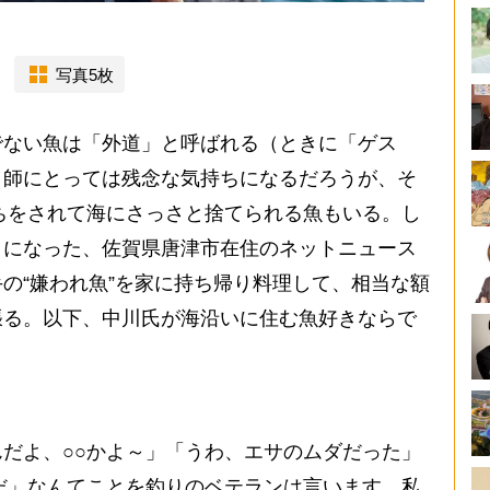
写真5枚
ない魚は「外道」と呼ばれる（ときに「ゲス
り師にとっては残念な気持ちになるだろうが、そ
ちをされて海にさっさと捨てられる魚もいる。し
うになった、佐賀県唐津市在住のネットニュース
の“嫌われ魚”を家に持ち帰り料理して、相当な額
張る。以下、中川氏が海沿いに住む魚好きならで
だよ、○○かよ～」「うわ、エサのムダだった」
だ」なんてことを釣りのベテランは言います。私