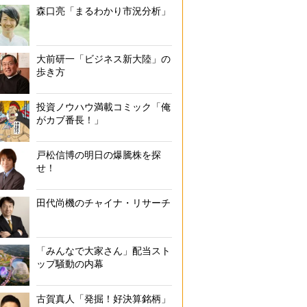
森口亮「まるわかり市況分析」
大前研一「ビジネス新大陸」の
歩き方
投資ノウハウ満載コミック「俺
がカブ番長！」
戸松信博の明日の爆騰株を探
せ！
田代尚機のチャイナ・リサーチ
「みんなで大家さん」配当スト
ップ騒動の内幕
古賀真人「発掘！好決算銘柄」