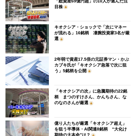
「総資産69億円超」の10人が選んだ注
目株
キオクシア・ショックで「次にマネー
が流れる」16銘柄 凄腕投資家3名が厳
選
2年弱で資産17.5倍の元証券マン・かぶ
カブキ氏が「キオクシア急落で次に狙
う」5銘柄を公開
「キオクシアの次」に急騰期待の22銘
柄 まつのすけさん、かんちさん、な
のなのさんが厳選
億り人たちが厳選「キオクシア超え」
を狙う半導体・AI関連8銘柄 “大化け
期待の大本命”は？