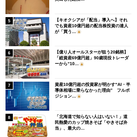
【キオクシアが「配当」導入へ】それ
5
でも資産10億円超の配当株投資の達人
が「買う…
【億り人オールスターが狙う20銘柄】
6
「総資産69億円超」90歳現役トレーダ
ーから“10…
資産10億円超の投資家が明かす“AI・半
7
導体相場に乗らなかった理由” フルポ
ジション…
「北海道で知らない人はいない！」道
8
民熱愛のカップ焼きそば「やきそば弁
当」、最大の…