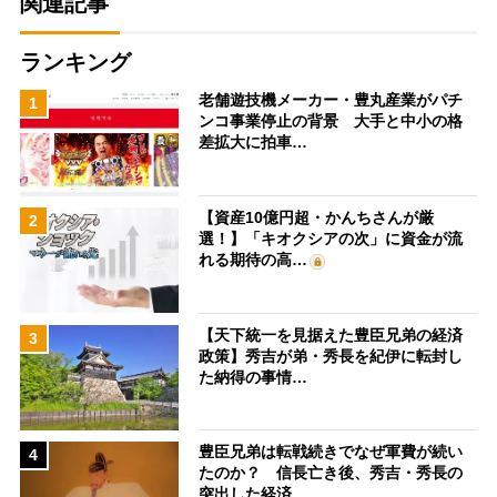
関連記事
ランキング
老舗遊技機メーカー・豊丸産業がパチ
1
ンコ事業停止の背景 大手と中小の格
差拡大に拍車…
【資産10億円超・かんちさんが厳
2
選！】「キオクシアの次」に資金が流
れる期待の高…
【天下統一を見据えた豊臣兄弟の経済
3
政策】秀吉が弟・秀長を紀伊に転封し
た納得の事情…
豊臣兄弟は転戦続きでなぜ軍費が続い
4
たのか？ 信長亡き後、秀吉・秀長の
突出した経済…