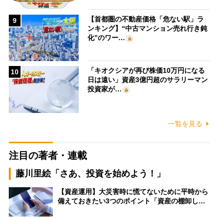
【首都圏の不動産価格「危ない駅」ラ
9
ンキング】“中古マンション売れ行き鈍
化”のワー…
「キオクシアが再び株価10万円になる
10
日は遠い」資産3億円超のサラリーマン
投資家が…
一覧を見る
注目の著者・連載
藤川里絵「さあ、投資を始めよう！」
【資産運用】大災害時に慌てないために平時から
備えておきたい3つのポイント「資産の棚卸し…