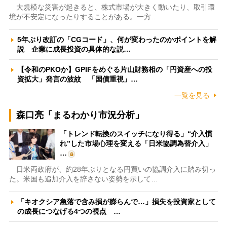
大規模な災害が起きると、株式市場が大きく動いたり、取引環
境が不安定になったりすることがある。一方…
5年ぶり改訂の「CGコード」、何が変わったのかポイントを解
説 企業に成長投資の具体的な説…
【令和のPKOか】GPIFをめぐる片山財務相の「円資産への投
資拡大」発言の波紋 「国債重視」…
一覧を見る
森口亮「まるわかり市況分析」
「トレンド転換のスイッチになり得る」“介入慣
れ”した市場心理を変える「日米協調為替介入」
…
日米両政府が、約28年ぶりとなる円買いの協調介入に踏み切っ
た。米国も追加介入を辞さない姿勢を示して…
「キオクシア急落で含み損が膨らんで…」損失を投資家として
の成長につなげる4つの視点 …