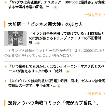
「NYダウは高値更新、ナスダック・S&P500は足踏み」が意味
する米国株市場の変化 半…
一覧を見る
大前研一「ビジネス新大陸」の歩き方
「イラン戦争を利用して儲けている」利益相反と
の批判が強まるトランプファミリーの不正蓄財
疑…
トランプ大統領のファミリー信託が今年1～3月に3000回以上も
の証券取引を行っていたことが明らかになり…
「いつ暴発してもおかしくはない」イーロン・マスク氏とスペ
ースXが抱えるリスクの数々「絶対…
【3メガバンクは純利益5兆円超】銀行、商社、ゼネコンは最高
益続出の一方で、中小企業・…
一覧を見る
投資ノウハウ満載コミック「俺がカブ番長！」