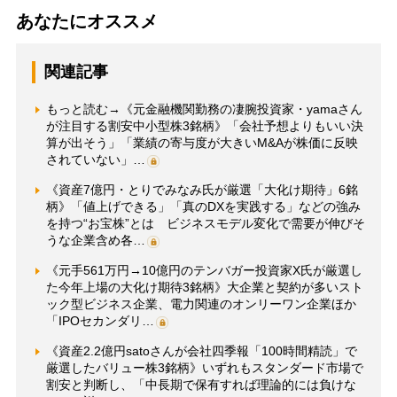
あなたにオススメ
関連記事
もっと読む→《元金融機関勤務の凄腕投資家・yamaさん
が注目する割安中小型株3銘柄》「会社予想よりもいい決
算が出そう」「業績の寄与度が大きいM&Aが株価に反映
されていない」…
《資産7億円・とりでみなみ氏が厳選「大化け期待」6銘
柄》「値上げできる」「真のDXを実践する」などの強み
を持つ“お宝株”とは ビジネスモデル変化で需要が伸びそ
うな企業含め各…
《元手561万円→10億円のテンバガー投資家X氏が厳選し
た今年上場の大化け期待3銘柄》大企業と契約が多いスト
ック型ビジネス企業、電力関連のオンリーワン企業ほか
「IPOセカンダリ…
《資産2.2億円satoさんが会社四季報「100時間精読」で
厳選したバリュー株3銘柄》いずれもスタンダード市場で
割安と判断し、「中長期で保有すれば理論的には負けな