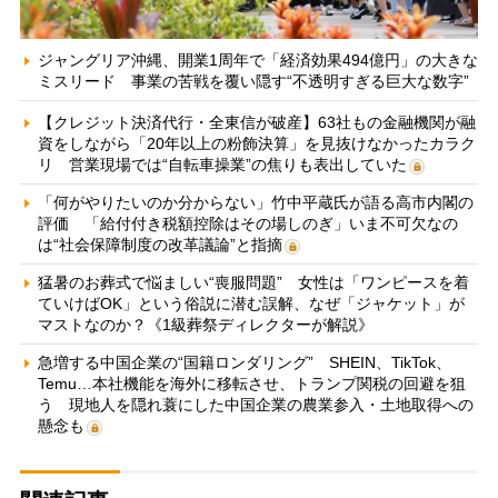
ジャングリア沖縄、開業1周年で「経済効果494億円」の大きな
ミスリード 事業の苦戦を覆い隠す“不透明すぎる巨大な数字”
【クレジット決済代行・全東信が破産】63社もの金融機関が融
資をしながら「20年以上の粉飾決算」を見抜けなかったカラク
リ 営業現場では“自転車操業”の焦りも表出していた
「何がやりたいのか分からない」竹中平蔵氏が語る高市内閣の
評価 「給付付き税額控除はその場しのぎ」いま不可欠なの
は“社会保障制度の改革議論”と指摘
猛暑のお葬式で悩ましい“喪服問題” 女性は「ワンピースを着
ていけばOK」という俗説に潜む誤解、なぜ「ジャケット」が
マストなのか？《1級葬祭ディレクターが解説》
急増する中国企業の“国籍ロンダリング” SHEIN、TikTok、
Temu…本社機能を海外に移転させ、トランプ関税の回避を狙
う 現地人を隠れ蓑にした中国企業の農業参入・土地取得への
懸念も