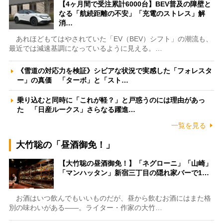
【4ヶ月間で受注累計6000台】BEV普及の障壁と
なる「航続距離の不安」「充電のストレス」解
消…
あれほどもてはやされていた「EV（BEV）シフト」の潮流も、
最近では減速基調になっているように見える。…
《雪道の対応力を検証》シビアな状況で実感した「フォレスタ
ー」の真価 「ターボ」と「スト…
乗り込むと同時に「これが軽？」と戸惑うのには理由があっ
た 「日産ルークス」さらなる躍進…
一覧を見る
大竹聡の「昼酒御免！」
【大竹聡の昼酒御免！】「ネグローニ」「山崎」
「マンハッタン」新宿三丁目の隠れ家バーで1…
お酒はいつ飲んでもいいものだが、昼から飲むお酒にはまた格
別の味わいがある――。ライター・作家の大竹…