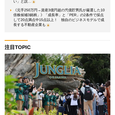
い」と説…
《元手250万円→資産3億円超の弐億貯男氏が厳選した10
倍株候補3銘柄」》「成長率」と「PER」の2条件で採点
して20点満点中15点以上！ 独自のビジネスモデルで成
長する不動産企業も
注目TOPIC