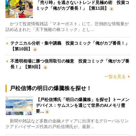
「売り時」を逃さないトレンド見極め術 投資コ
ミック「俺がカブ番長！」【第11回】
かつて投資情報雑誌「マネーポスト」にて、圧倒的な情報量が
詰め込まれた「天下無敵の株コミック」とし…
テクニカル分析・集中講義 投資コミック「俺がカブ番長！」
【第10回】
不透明相場に勝つ信用取引の極意 投資コミック「俺がカブ番
長！」【第9回】
一覧を見る
戸松信博の明日の爆騰株を探せ！
【戸松信博氏「明日の爆騰株」を探せ】トーメン
デバイス：サムスンを通じて世界のAIメモリ需
要…
新聞や雑誌など多数の金融メディアに出演するグローバルリン
クアドバイザーズ代表の戸松信博氏が、最新…