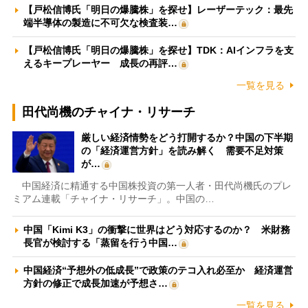
【戸松信博氏「明日の爆騰株」を探せ】レーザーテック：最先
端半導体の製造に不可欠な検査装…
【戸松信博氏「明日の爆騰株」を探せ】TDK：AIインフラを支
えるキープレーヤー 成長の再評…
一覧を見る
田代尚機のチャイナ・リサーチ
厳しい経済情勢をどう打開するか？中国の下半期
の「経済運営方針」を読み解く 需要不足対策
が…
中国経済に精通する中国株投資の第一人者・田代尚機氏のプレ
ミアム連載「チャイナ・リサーチ」。中国の…
中国「Kimi K3」の衝撃に世界はどう対応するのか？ 米財務
長官が検討する「蒸留を行う中国…
中国経済“予想外の低成長”で政策のテコ入れ必至か 経済運営
方針の修正で成長加速が予想さ…
一覧を見る