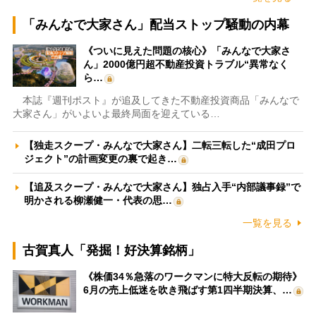
「みんなで大家さん」配当ストップ騒動の内幕
《ついに見えた問題の核心》「みんなで大家さ
ん」2000億円超不動産投資トラブル“異常なく
ら…
本誌『週刊ポスト』が追及してきた不動産投資商品「みんなで
大家さん」がいよいよ最終局面を迎えている…
【独走スクープ・みんなで大家さん】二転三転した“成田プロ
ジェクト”の計画変更の裏で起き…
【追及スクープ・みんなで大家さん】独占入手“内部議事録”で
明かされる柳瀬健一・代表の思…
一覧を見る
古賀真人「発掘！好決算銘柄」
《株価34％急落のワークマンに特大反転の期待》
6月の売上低迷を吹き飛ばす第1四半期決算、…