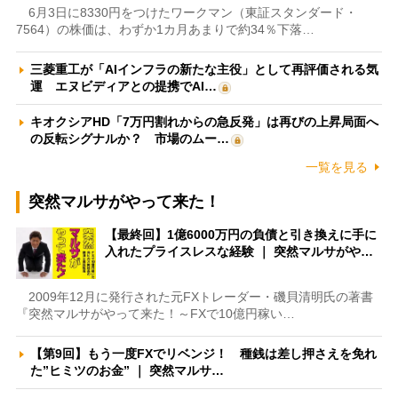
6月3日に8330円をつけたワークマン（東証スタンダード・
7564）の株価は、わずか1カ月あまりで約34％下落…
三菱重工が「AIインフラの新たな主役」として再評価される気
運 エヌビディアとの提携でAI…
キオクシアHD「7万円割れからの急反発」は再びの上昇局面へ
の反転シグナルか？ 市場のムー…
一覧を見る
突然マルサがやって来た！
【最終回】1億6000万円の負債と引き換えに手に
入れたプライスレスな経験 ｜ 突然マルサがや…
2009年12月に発行された元FXトレーダー・磯貝清明氏の著書
『突然マルサがやって来た！～FXで10億円稼い…
【第9回】もう一度FXでリベンジ！ 種銭は差し押さえを免れ
た”ヒミツのお金” ｜ 突然マルサ…