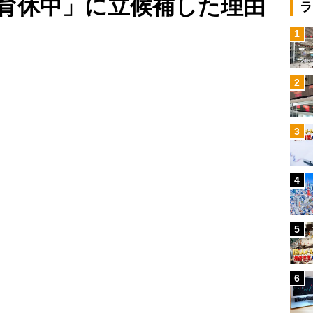
育休中」に立候補した理由
ラ
1
Loaded
:
87.48%
/
2
3
4
5
6