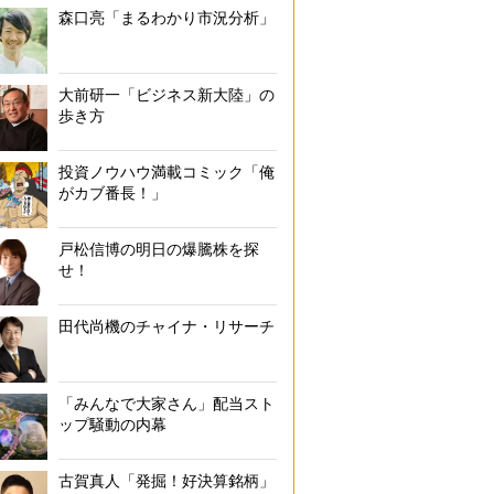
森口亮「まるわかり市況分析」
大前研一「ビジネス新大陸」の
歩き方
投資ノウハウ満載コミック「俺
がカブ番長！」
戸松信博の明日の爆騰株を探
せ！
田代尚機のチャイナ・リサーチ
「みんなで大家さん」配当スト
ップ騒動の内幕
古賀真人「発掘！好決算銘柄」