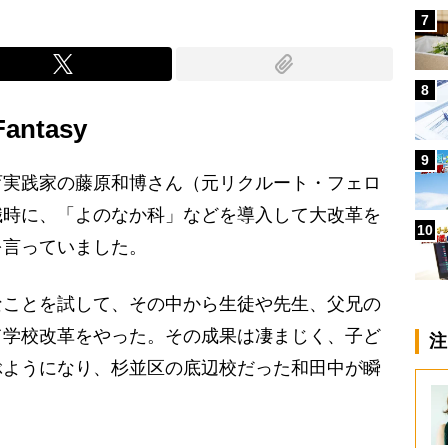
7
8
antasy
9
育実践家の藤原和博さん（元リクルート・フェロ
職時に、「よのなか科」などを導入して大改革を
10
を言っていました。
ことを試して、その中から生徒や先生、父兄の
て学校改革をやった。その成果は凄まじく、子ど
注
ぶようになり、杉並区の底辺校だった和田中が瞬