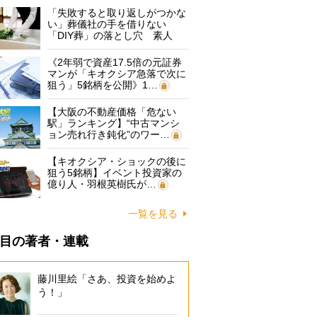
「失敗すると取り返しがつかな
い」葬儀社の手を借りない
「DIY葬」の落とし穴 素人
に…
《2年弱で資産17.5倍の元証券
マンが「キオクシア急落で次に
狙う」5銘柄を公開》1…
【大阪の不動産価格「危ない
駅」ランキング】“中古マンシ
ョン売れ行き鈍化”のワー…
【キオクシア・ショックの後に
狙う5銘柄】イベント投資家の
億り人・羽根英樹氏が…
一覧を見る
目の著者・連載
藤川里絵「さあ、投資を始めよ
う！」