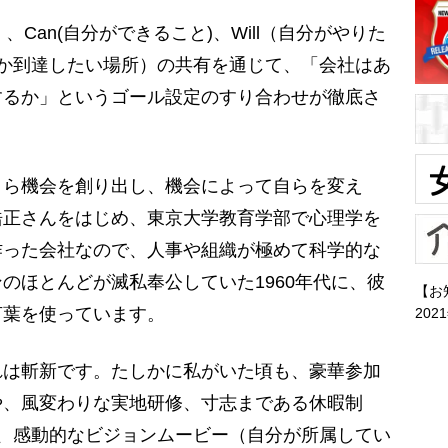
Can(自分ができること)、Will（自分がやりた
いつか到達したい場所）の共有を通じて、「会社はあ
するか」というゴール設定のすり合わせが徹底さ
自ら機会を創り出し、機会によって自らを変え
浩正さんをはじめ、東京大学教育学部で心理学を
作った会社なので、人事や組織が極めて科学的な
のほとんどが滅私奉公していた1960年代に、彼
【お
言葉を使っています。
202
れは斬新です。たしかに私がいた頃も、豪華参加
や、風変わりな実地研修、寸志まである休暇制
、感動的なビジョンムービー（自分が所属してい