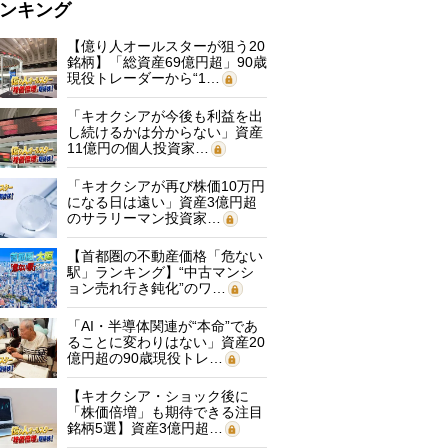
ンキング
【億り人オールスターが狙う20
銘柄】「総資産69億円超」90歳
現役トレーダーから“1…
「キオクシアが今後も利益を出
し続けるかは分からない」資産
11億円の個人投資家…
「キオクシアが再び株価10万円
になる日は遠い」資産3億円超
のサラリーマン投資家…
【首都圏の不動産価格「危ない
駅」ランキング】“中古マンシ
ョン売れ行き鈍化”のワ…
「AI・半導体関連が“本命”であ
ることに変わりはない」資産20
億円超の90歳現役トレ…
【キオクシア・ショック後に
「株価倍増」も期待できる注目
銘柄5選】資産3億円超…