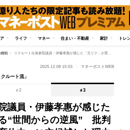
ア
ライフ
マネー
住まい・不動産
家計
トレ
の挑戦
リクルート出身参院議員・伊藤孝惠が感じた「元リク」が受ける“世間からの逆風” 批判を受けても「在職育休中」に立候補した理由を明かす
2025.12.08 15:03
マネーポストWEB
リクルート流」
2
3
＃
＃
院議員・伊藤孝惠が感じた
る“世間からの逆風” 批判