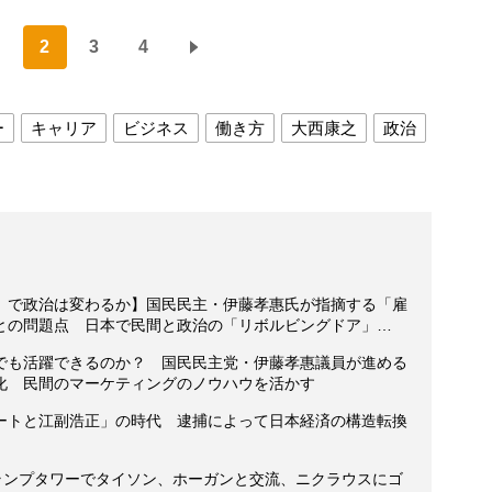
2
3
4
ー
キャリア
ビジネス
働き方
大西康之
政治
」で政治は変わるか】国民民主・伊藤孝惠氏が指摘する「雇
との問題点 日本で民間と政治の「リボルビングドア」…
でも活躍できるのか？ 国民民主党・伊藤孝惠議員が進める
化 民間のマーケティングのノウハウを活かす
ートと江副浩正」の時代 逮捕によって日本経済の構造転換
トランプタワーでタイソン、ホーガンと交流、ニクラウスにゴ