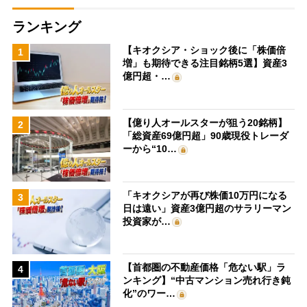
ランキング
【キオクシア・ショック後に「株価倍
1
増」も期待できる注目銘柄5選】資産3
億円超・…
【億り人オールスターが狙う20銘柄】
2
「総資産69億円超」90歳現役トレーダ
ーから“10…
「キオクシアが再び株価10万円になる
3
日は遠い」資産3億円超のサラリーマン
投資家が…
【首都圏の不動産価格「危ない駅」ラ
4
ンキング】“中古マンション売れ行き鈍
化”のワー…