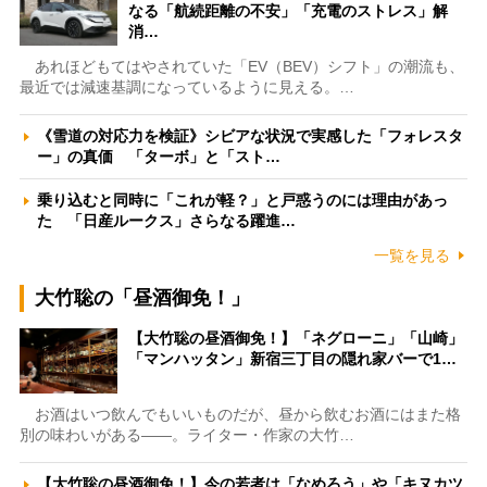
なる「航続距離の不安」「充電のストレス」解
消…
あれほどもてはやされていた「EV（BEV）シフト」の潮流も、
最近では減速基調になっているように見える。…
《雪道の対応力を検証》シビアな状況で実感した「フォレスタ
ー」の真価 「ターボ」と「スト…
乗り込むと同時に「これが軽？」と戸惑うのには理由があっ
た 「日産ルークス」さらなる躍進…
一覧を見る
大竹聡の「昼酒御免！」
【大竹聡の昼酒御免！】「ネグローニ」「山崎」
「マンハッタン」新宿三丁目の隠れ家バーで1…
お酒はいつ飲んでもいいものだが、昼から飲むお酒にはまた格
別の味わいがある――。ライター・作家の大竹…
【大竹聡の昼酒御免！】今の若者は「なめろう」や「キヌカツ