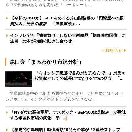
や取締役会のあり方を定める「コーポレート…
【令和のPKOか】GPIFをめぐる片山財務相の「円資産への投
資拡大」発言の波紋 「国債重視」…
インフレでも「物価負け」しない金融商品「物価連動国債」に
注目 元本が物価の動きに合わせ…
一覧を見る
森口亮「まるわかり市況分析」
「キオクシア急落で含み損が膨らんで…」損失を
投資家としての成長につなげる4つの視点 「…
半導体株を中心に相場の調整色が強まり、7月中旬にはキオク
シアホールディングスがストップ安をつけるな…
「NYダウは高値更新、ナスダック・S&P500は足踏み」が意味
する米国株市場の変化 半…
【歴史的な爆騰劇】時価総額10兆円企業が「2連続ストップ