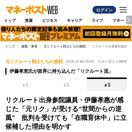
ログイン
トップ
投資
ビジネス
キャリア
ライフ
マネー
トップ
連載・著者
元リクルート戦士たちの挑戦
リクルート出身参院議員・
元リクルート戦士たちの挑戦
2025.12.08 15:03
マネーポストWEB
伊藤孝恵氏が政界に持ち込んだ「リクルート流」
1
2
3
＃
＃
＃
リクルート出身参院議員・伊藤孝惠が感
じた「元リク」が受ける“世間からの逆
風” 批判を受けても「在職育休中」に立
候補した理由を明かす