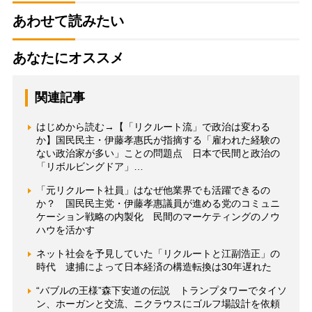
あわせて読みたい
あなたにオススメ
関連記事
はじめから読む→【「リクルート流」で政治は変わる
か】国民民主・伊藤孝惠氏が指摘する「雇われた経験の
ない政治家が多い」ことの問題点 日本で民間と政治の
「リボルビングドア」…
「元リクルート社員」はなぜ他業界でも活躍できるの
か？ 国民民主党・伊藤孝惠議員が進める党のコミュニ
ケーション戦略の内製化 民間のマーケティングのノウ
ハウを活かす
ネット社会を予見していた「リクルートと江副浩正」の
時代 逮捕によって日本経済の構造転換は30年遅れた
“バブルの王様”森下安道の伝説 トランプタワーでタイソ
ン、ホーガンと交流、ニクラウスにゴルフ場設計を依頼