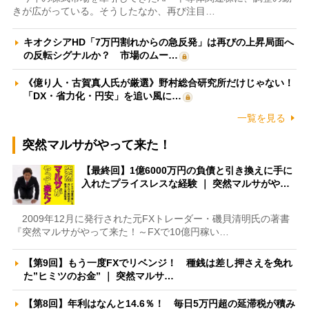
きが広がっている。そうしたなか、再び注目…
キオクシアHD「7万円割れからの急反発」は再びの上昇局面へ
の反転シグナルか？ 市場のムー…
《億り人・古賀真人氏が厳選》野村総合研究所だけじゃない！
「DX・省力化・円安」を追い風に…
一覧を見る
突然マルサがやって来た！
【最終回】1億6000万円の負債と引き換えに手に
入れたプライスレスな経験 ｜ 突然マルサがや…
2009年12月に発行された元FXトレーダー・磯貝清明氏の著書
『突然マルサがやって来た！～FXで10億円稼い…
【第9回】もう一度FXでリベンジ！ 種銭は差し押さえを免れ
た”ヒミツのお金” ｜ 突然マルサ…
【第8回】年利はなんと14.6％！ 毎日5万円超の延滞税が積み