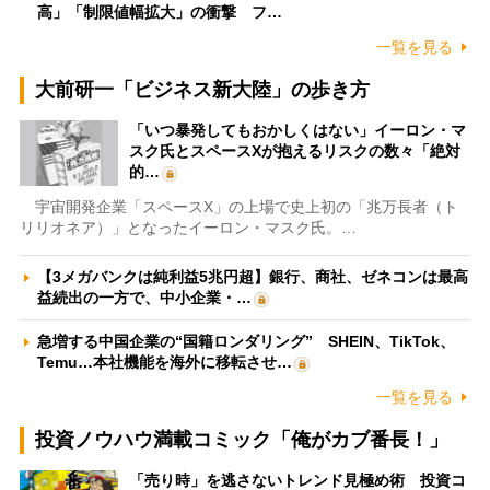
高」「制限値幅拡大」の衝撃 フ…
一覧を見る
大前研一「ビジネス新大陸」の歩き方
「いつ暴発してもおかしくはない」イーロン・マ
スク氏とスペースXが抱えるリスクの数々「絶対
的…
宇宙開発企業「スペースX」の上場で史上初の「兆万長者（ト
リリオネア）」となったイーロン・マスク氏。…
【3メガバンクは純利益5兆円超】銀行、商社、ゼネコンは最高
益続出の一方で、中小企業・…
急増する中国企業の“国籍ロンダリング” SHEIN、TikTok、
Temu…本社機能を海外に移転させ…
一覧を見る
投資ノウハウ満載コミック「俺がカブ番長！」
「売り時」を逃さないトレンド見極め術 投資コ