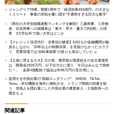
ジャングリア沖縄、開業1周年で「経済効果494億円」の大きな
ミスリード 事業の苦戦を覆い隠す“不透明すぎる巨大な数字”
《商社の大学別就職者数ランキングを解剖》三菱商事、三井物
産、住友商事への就職者は「東大・早大・慶大で約6割」の現
実 3大学以外で強い大学はどこか
【クレジット決済代行・全東信が破産】63社もの金融機関が融
資をしながら「20年以上の粉飾決算」を見抜けなかったカラク
リ 営業現場では“自転車操業”の焦りも表出していた
【土俵に埋まるカネ】大の里、豊昇龍が黒星続きの名古屋場所
は「懸賞金2826万円」が下位力士に渡り「今日はみんなで焼肉
だ！」 金星4個配給で協会は年96万円の支出増に
急増する中国企業の“国籍ロンダリング” SHEIN、TikTok、
Temu…本社機能を海外に移転させ、トランプ関税の回避を狙
う 現地人を隠れ蓑にした中国企業の農業参入・土地取得への
懸念も
関連記事