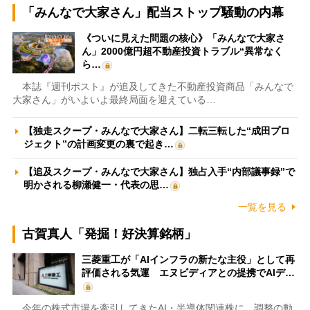
「みんなで大家さん」配当ストップ騒動の内幕
《ついに見えた問題の核心》「みんなで大家さ
ん」2000億円超不動産投資トラブル“異常なく
ら…
本誌『週刊ポスト』が追及してきた不動産投資商品「みんなで
大家さん」がいよいよ最終局面を迎えている…
【独走スクープ・みんなで大家さん】二転三転した“成田プロ
ジェクト”の計画変更の裏で起き…
【追及スクープ・みんなで大家さん】独占入手“内部議事録”で
明かされる柳瀬健一・代表の思…
一覧を見る
古賀真人「発掘！好決算銘柄」
三菱重工が「AIインフラの新たな主役」として再
評価される気運 エヌビディアとの提携でAIデ…
今年の株式市場を牽引してきたAI・半導体関連株に、調整の動