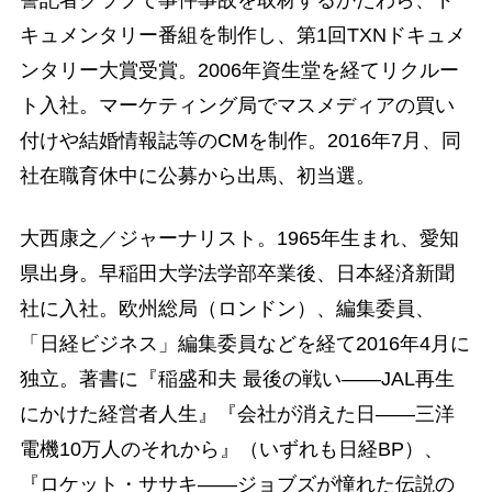
キュメンタリー番組を制作し、第1回TXNドキュメ
ンタリー大賞受賞。2006年資生堂を経てリクルー
ト入社。マーケティング局でマスメディアの買い
付けや結婚情報誌等のCMを制作。2016年7月、同
社在職育休中に公募から出馬、初当選。
大西康之／ジャーナリスト。1965年生まれ、愛知
県出身。早稲田大学法学部卒業後、日本経済新聞
社に入社。欧州総局（ロンドン）、編集委員、
「日経ビジネス」編集委員などを経て2016年4月に
独立。著書に『稲盛和夫 最後の戦い――JAL再生
にかけた経営者人生』『会社が消えた日――三洋
電機10万人のそれから』（いずれも日経BP）、
『ロケット・ササキ――ジョブズが憧れた伝説の