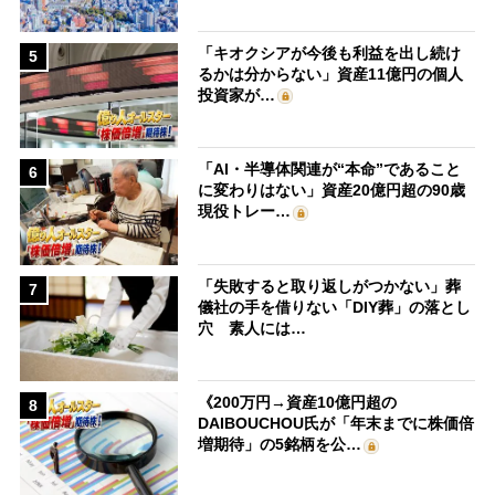
「キオクシアが今後も利益を出し続け
5
るかは分からない」資産11億円の個人
投資家が…
「AI・半導体関連が“本命”であること
6
に変わりはない」資産20億円超の90歳
現役トレー…
「失敗すると取り返しがつかない」葬
7
儀社の手を借りない「DIY葬」の落とし
穴 素人には…
《200万円→資産10億円超の
8
DAIBOUCHOU氏が「年末までに株価倍
増期待」の5銘柄を公…