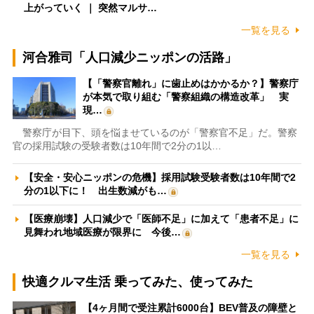
上がっていく ｜ 突然マルサ…
一覧を見る
河合雅司「人口減少ニッポンの活路」
【「警察官離れ」に歯止めはかかるか？】警察庁
が本気で取り組む「警察組織の構造改革」 実
現…
警察庁が目下、頭を悩ませているのが「警察官不足」だ。警察
官の採用試験の受験者数は10年間で2分の1以…
【安全・安心ニッポンの危機】採用試験受験者数は10年間で2
分の1以下に！ 出生数減がも…
【医療崩壊】人口減少で「医師不足」に加えて「患者不足」に
見舞われ地域医療が限界に 今後…
一覧を見る
快適クルマ生活 乗ってみた、使ってみた
【4ヶ月間で受注累計6000台】BEV普及の障壁と