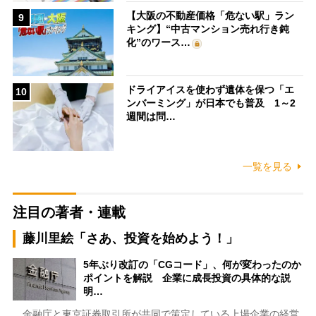
【大阪の不動産価格「危ない駅」ラン
9
キング】“中古マンション売れ行き鈍
化”のワース…
ドライアイスを使わず遺体を保つ「エ
10
ンバーミング」が日本でも普及 1～2
週間は問…
一覧を見る
注目の著者・連載
藤川里絵「さあ、投資を始めよう！」
5年ぶり改訂の「CGコード」、何が変わったのか
ポイントを解説 企業に成長投資の具体的な説
明…
金融庁と東京証券取引所が共同で策定している上場企業の経営