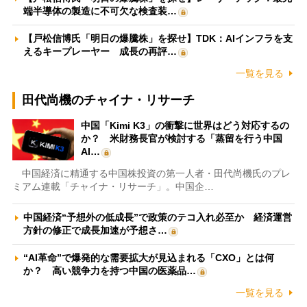
端半導体の製造に不可欠な検査装…
【戸松信博氏「明日の爆騰株」を探せ】TDK：AIインフラを支
えるキープレーヤー 成長の再評…
一覧を見る
田代尚機のチャイナ・リサーチ
中国「Kimi K3」の衝撃に世界はどう対応するの
か？ 米財務長官が検討する「蒸留を行う中国
AI…
中国経済に精通する中国株投資の第一人者・田代尚機氏のプレ
ミアム連載「チャイナ・リサーチ」。中国企…
中国経済“予想外の低成長”で政策のテコ入れ必至か 経済運営
方針の修正で成長加速が予想さ…
“AI革命”で爆発的な需要拡大が見込まれる「CXO」とは何
か？ 高い競争力を持つ中国の医薬品…
一覧を見る