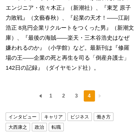
エンジニア・佐々木正』（新潮社）、『東芝 原子
力敗戦』（文藝春秋）、『起業の天才！――江副
浩正 8兆円企業リクルートをつくった男』（新潮文
庫）、『最後の海賊――楽天・三木谷浩史はなぜ
嫌われるのか』（小学館）など。最新刊は『修羅
場の王――企業の死と再生を司る「倒産弁護士」
142日の記録』（ダイヤモンド社）。
1
2
3
4
インタビュー
キャリア
ビジネス
働き方
大西康之
政治
転職