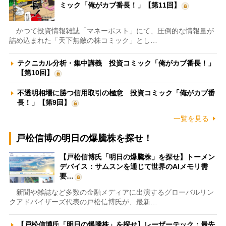
ミック「俺がカブ番長！」【第11回】
かつて投資情報雑誌「マネーポスト」にて、圧倒的な情報量が
詰め込まれた「天下無敵の株コミック」とし…
テクニカル分析・集中講義 投資コミック「俺がカブ番長！」
【第10回】
不透明相場に勝つ信用取引の極意 投資コミック「俺がカブ番
長！」【第9回】
一覧を見る
戸松信博の明日の爆騰株を探せ！
【戸松信博氏「明日の爆騰株」を探せ】トーメン
デバイス：サムスンを通じて世界のAIメモリ需
要…
新聞や雑誌など多数の金融メディアに出演するグローバルリン
クアドバイザーズ代表の戸松信博氏が、最新…
【戸松信博氏「明日の爆騰株」を探せ】レーザーテック：最先