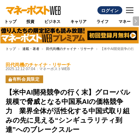
ログイン
トップ
投資
ビジネス
キャリア
ライフ
マネー
トップ
連載・著者
田代尚機のチャイナ・リサーチ
【米中AI開発競争の行
田代尚機のチャイナ・リサーチ
2025.12.12 07:04
マネーポストWEB
有料会員限定
【米中AI開発競争の行く末】グローバル
規模で脅威となる中国系AIの価格競争
力 業界全体が活性化する中国式取り組
みの先に見える“シンギュラリティ到
達”へのブレークスルー