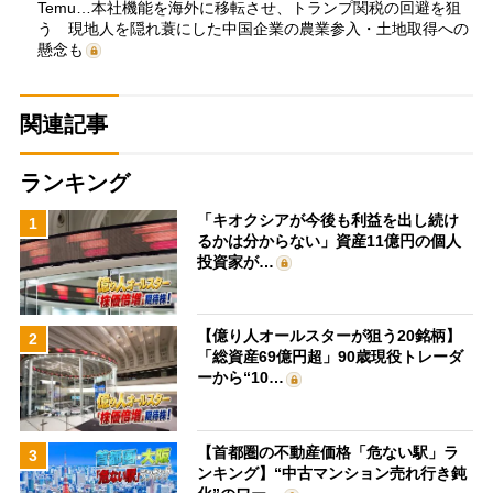
Temu…本社機能を海外に移転させ、トランプ関税の回避を狙
う 現地人を隠れ蓑にした中国企業の農業参入・土地取得への
懸念も
関連記事
ランキング
「キオクシアが今後も利益を出し続け
1
るかは分からない」資産11億円の個人
投資家が…
【億り人オールスターが狙う20銘柄】
2
「総資産69億円超」90歳現役トレーダ
ーから“10…
【首都圏の不動産価格「危ない駅」ラ
3
ンキング】“中古マンション売れ行き鈍