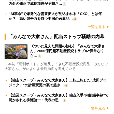
方針の修正で成長加速が予想さ…
“AI革命”で爆発的な需要拡大が見込まれる「CXO」とは何
か？ 高い競争力を持つ中国の医薬品…
一覧を見る
「みんなで大家さん」配当ストップ騒動の内幕
《ついに見えた問題の核心》「みんなで大家さ
ん」2000億円超不動産投資トラブル“異常なく
ら…
本誌『週刊ポスト』が追及してきた不動産投資商品「みんなで
大家さん」がいよいよ最終局面を迎えている…
【独走スクープ・みんなで大家さん】二転三転した“成田プロ
ジェクト”の計画変更の裏で起き…
【追及スクープ・みんなで大家さん】独占入手“内部議事録”で
明かされる柳瀬健一・代表の思…
一覧を見る