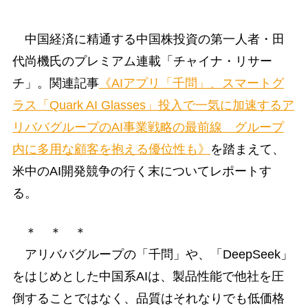
中国経済に精通する中国株投資の第一人者・田
代尚機氏のプレミアム連載「チャイナ・リサー
チ」。関連記事
《AIアプリ「千問」、スマートグ
ラス「Quark AI Glasses」投入で一気に加速するア
リババグループのAI事業戦略の最前線 グループ
内に多用な顧客を抱える優位性も》
を踏まえて、
米中のAI開発競争の行く末についてレポートす
る。
＊ ＊ ＊
アリババグループの「千問」や、「DeepSeek」
をはじめとした中国系AIは、製品性能で他社を圧
倒することではなく、品質はそれなりでも低価格