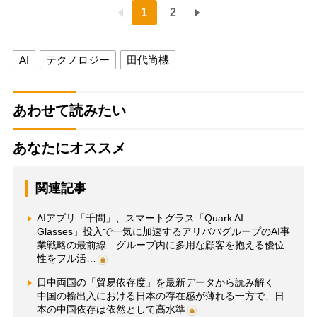
1
2
AI
テクノロジー
田代尚機
あわせて読みたい
あなたにオススメ
関連記事
AIアプリ「千問」、スマートグラス「Quark AI
Glasses」投入で一気に加速するアリババグループのAI事
業戦略の最前線 グループ内に多用な顧客を抱える優位
性をフル活…
日中両国の「貿易依存度」を最新データから読み解く
中国の輸出入における日本の存在感が薄れる一方で、日
本の中国依存は依然として高水準