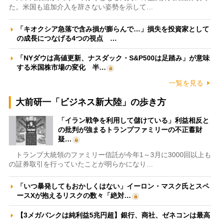
た。米国も追加介入を辞さない姿勢を示して…
「キオクシア急落で含み損が膨らんで…」損失を投資家として
の成長につなげる4つの視点 …
「NYダウは高値更新、ナスダック・S&P500は足踏み」が意味
する米国株市場の変化 半…
一覧を見る
大前研一「ビジネス新大陸」の歩き方
「イラン戦争を利用して儲けている」利益相反と
の批判が強まるトランプファミリーの不正蓄財
疑…
トランプ大統領のファミリー信託が今年1～3月に3000回以上も
の証券取引を行っていたことが明らかになり…
「いつ暴発してもおかしくはない」イーロン・マスク氏とスペ
ースXが抱えるリスクの数々「絶対…
【3メガバンクは純利益5兆円超】銀行、商社、ゼネコンは最高