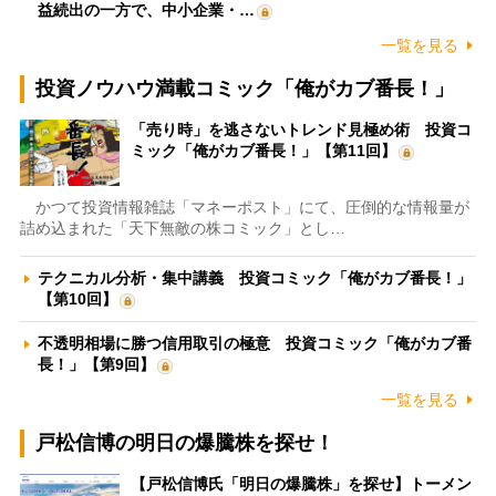
益続出の一方で、中小企業・…
一覧を見る
投資ノウハウ満載コミック「俺がカブ番長！」
「売り時」を逃さないトレンド見極め術 投資コ
ミック「俺がカブ番長！」【第11回】
かつて投資情報雑誌「マネーポスト」にて、圧倒的な情報量が
詰め込まれた「天下無敵の株コミック」とし…
テクニカル分析・集中講義 投資コミック「俺がカブ番長！」
【第10回】
不透明相場に勝つ信用取引の極意 投資コミック「俺がカブ番
長！」【第9回】
一覧を見る
戸松信博の明日の爆騰株を探せ！
【戸松信博氏「明日の爆騰株」を探せ】トーメン