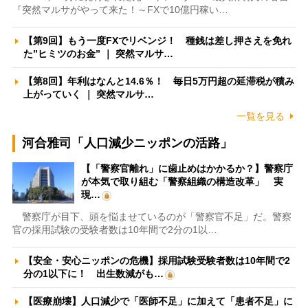
『突然マルサがやって来た！～FXで10億円稼い…
【第9回】もう一度FXでリベンジ！ 種銭は差し押さえを免れ
た”ヒミツのお金” ｜ 突然マルサ…
【第8回】年利はなんと14.6％！ 毎日5万円超の延滞税が積み
上がっていく ｜ 突然マルサ…
一覧を見る
河合雅司「人口減少ニッポンの活路」
【「警察官離れ」に歯止めはかかるか？】警察庁
が本気で取り組む「警察組織の構造改革」 実
現…
警察庁が目下、頭を悩ませているのが「警察官不足」だ。警察
官の採用試験の受験者数は10年間で2分の1以…
【安全・安心ニッポンの危機】採用試験受験者数は10年間で2
分の1以下に！ 出生数減がも…
【医療崩壊】人口減少で「医師不足」に加えて「患者不足」に