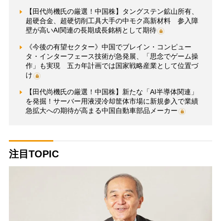
【田代尚機氏の厳選！中国株】タングステン鉱山所有、
超硬合金、超硬切削工具大手の中モク高新材料 参入障
壁が高いAI関連の長期成長銘柄として期待
《今後の有望セクター》中国でブレイン・コンピュー
タ・インターフェース技術が急発展、「思念でゲーム操
作」も実現 五カ年計画では国家戦略産業として位置づ
け
【田代尚機氏の厳選！中国株】新たな「AI半導体関連」
を発掘！サーバー用液浸冷却筐体市場に新規参入で業績
急拡大への期待が高まる中国自動車部品メーカー
注目TOPIC