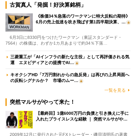
古賀真人「発掘！好決算銘柄」
《株価34％急落のワークマンに特大反転の期待》
6月の売上低迷を吹き飛ばす第1四半期決算、…
6月3日に8330円をつけたワークマン（東証スタンダード・
7564）の株価は、わずか1カ月あまりで約34％下落…
三菱重工が「AIインフラの新たな主役」として再評価される気
運 エヌビディアとの提携でAI…
キオクシアHD「7万円割れからの急反発」は再びの上昇局面へ
の反転シグナルか？ 市場のムー…
一覧を見る
突然マルサがやって来た！
【最終回】1億6000万円の負債と引き換えに手に
入れたプライスレスな経験 ｜ 突然マルサがや…
2009年12月に発行された元FXトレーダー・磯貝清明氏の著書