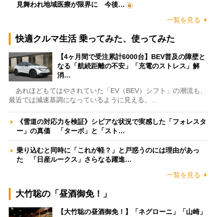
見舞われ地域医療が限界に 今後…
一覧を見る
快適クルマ生活 乗ってみた、使ってみた
【4ヶ月間で受注累計6000台】BEV普及の障壁と
なる「航続距離の不安」「充電のストレス」解
消…
あれほどもてはやされていた「EV（BEV）シフト」の潮流も、
最近では減速基調になっているように見える。…
《雪道の対応力を検証》シビアな状況で実感した「フォレスタ
ー」の真価 「ターボ」と「スト…
乗り込むと同時に「これが軽？」と戸惑うのには理由があっ
た 「日産ルークス」さらなる躍進…
一覧を見る
大竹聡の「昼酒御免！」
【大竹聡の昼酒御免！】「ネグローニ」「山崎」