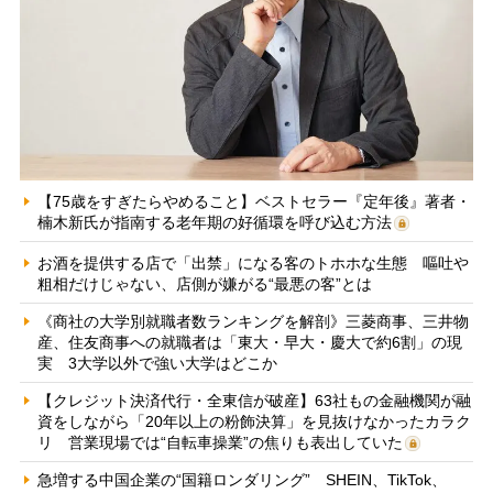
【75歳をすぎたらやめること】ベストセラー『定年後』著者・
楠木新氏が指南する老年期の好循環を呼び込む方法
お酒を提供する店で「出禁」になる客のトホホな生態 嘔吐や
粗相だけじゃない、店側が嫌がる“最悪の客”とは
《商社の大学別就職者数ランキングを解剖》三菱商事、三井物
産、住友商事への就職者は「東大・早大・慶大で約6割」の現
実 3大学以外で強い大学はどこか
【クレジット決済代行・全東信が破産】63社もの金融機関が融
資をしながら「20年以上の粉飾決算」を見抜けなかったカラク
リ 営業現場では“自転車操業”の焦りも表出していた
急増する中国企業の“国籍ロンダリング” SHEIN、TikTok、