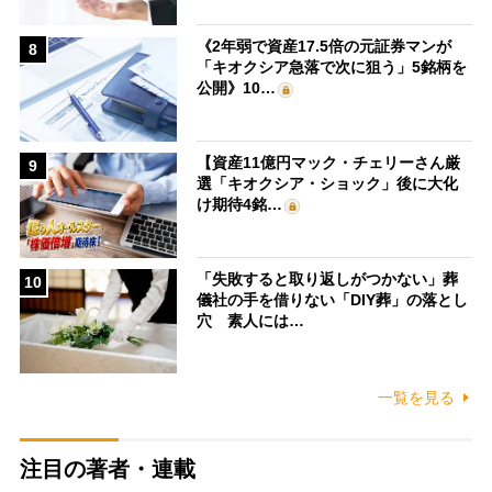
《2年弱で資産17.5倍の元証券マンが
8
「キオクシア急落で次に狙う」5銘柄を
公開》10…
【資産11億円マック・チェリーさん厳
9
選「キオクシア・ショック」後に大化
け期待4銘…
「失敗すると取り返しがつかない」葬
10
儀社の手を借りない「DIY葬」の落とし
穴 素人には…
一覧を見る
注目の著者・連載