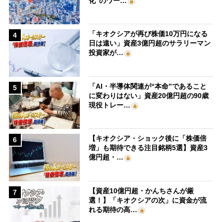
化”のワー…
「キオクシアが再び株価10万円になる
4
日は遠い」資産3億円超のサラリーマン
投資家が…
「AI・半導体関連が“本命”であること
5
に変わりはない」資産20億円超の90歳
現役トレー…
【キオクシア・ショック後に「株価倍
6
増」も期待できる注目銘柄5選】資産3
億円超・…
【資産10億円超・かんちさんが厳
7
選！】「キオクシアの次」に資金が流
れる期待の高…