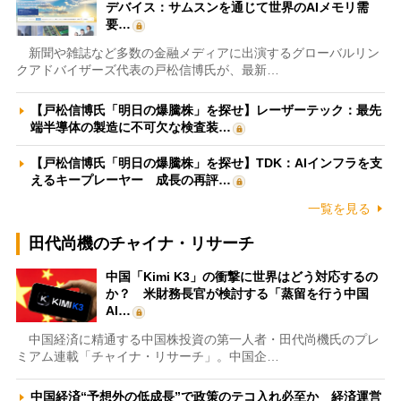
デバイス：サムスンを通じて世界のAIメモリ需
要…
新聞や雑誌など多数の金融メディアに出演するグローバルリン
クアドバイザーズ代表の戸松信博氏が、最新…
【戸松信博氏「明日の爆騰株」を探せ】レーザーテック：最先
端半導体の製造に不可欠な検査装…
【戸松信博氏「明日の爆騰株」を探せ】TDK：AIインフラを支
えるキープレーヤー 成長の再評…
一覧を見る
田代尚機のチャイナ・リサーチ
中国「Kimi K3」の衝撃に世界はどう対応するの
か？ 米財務長官が検討する「蒸留を行う中国
AI…
中国経済に精通する中国株投資の第一人者・田代尚機氏のプレ
ミアム連載「チャイナ・リサーチ」。中国企…
中国経済“予想外の低成長”で政策のテコ入れ必至か 経済運営