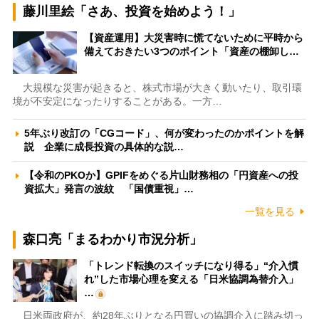
藤川里絵「さあ、投資を始めよう！」
【資産運用】大災害時に慌てないために平時から
備えておきたい3つのポイント「資産の棚卸し…
大規模な災害が起きると、株式市場が大きく動いたり、取引環
境が不安定になったりすることがある。一方…
5年ぶり改訂の「CGコード」、何が変わったのかポイントを解
説 企業に成長投資の具体的な説…
【令和のPKOか】GPIFをめぐる片山財務相の「円資産への投
資拡大」発言の波紋 「国債重視」…
一覧を見る
森口亮「まるわかり市況分析」
「トレンド転換のスイッチになり得る」“介入慣
れ”した市場心理を変える「日米協調為替介入」
…
日米両政府が、約28年ぶりとなる円買いの協調介入に踏み切っ