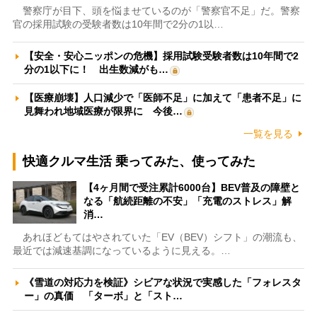
警察庁が目下、頭を悩ませているのが「警察官不足」だ。警察
官の採用試験の受験者数は10年間で2分の1以…
【安全・安心ニッポンの危機】採用試験受験者数は10年間で2
分の1以下に！ 出生数減がも…
【医療崩壊】人口減少で「医師不足」に加えて「患者不足」に
見舞われ地域医療が限界に 今後…
一覧を見る
快適クルマ生活 乗ってみた、使ってみた
【4ヶ月間で受注累計6000台】BEV普及の障壁と
なる「航続距離の不安」「充電のストレス」解
消…
あれほどもてはやされていた「EV（BEV）シフト」の潮流も、
最近では減速基調になっているように見える。…
《雪道の対応力を検証》シビアな状況で実感した「フォレスタ
ー」の真価 「ターボ」と「スト…