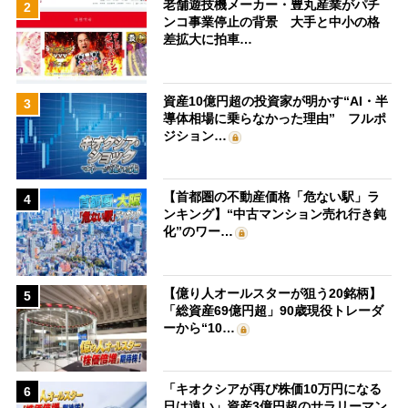
老舗遊技機メーカー・豊丸産業がパチ
2
ンコ事業停止の背景 大手と中小の格
差拡大に拍車…
資産10億円超の投資家が明かす“AI・半
3
導体相場に乗らなかった理由” フルポ
ジション…
【首都圏の不動産価格「危ない駅」ラ
4
ンキング】“中古マンション売れ行き鈍
化”のワー…
【億り人オールスターが狙う20銘柄】
5
「総資産69億円超」90歳現役トレーダ
ーから“10…
「キオクシアが再び株価10万円になる
6
日は遠い」資産3億円超のサラリーマン