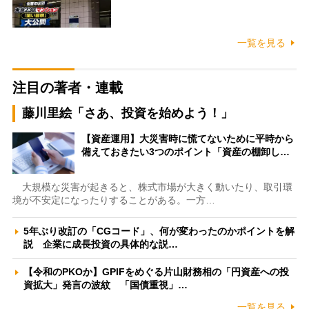
一覧を見る
注目の著者・連載
藤川里絵「さあ、投資を始めよう！」
【資産運用】大災害時に慌てないために平時から
備えておきたい3つのポイント「資産の棚卸し…
大規模な災害が起きると、株式市場が大きく動いたり、取引環
境が不安定になったりすることがある。一方…
5年ぶり改訂の「CGコード」、何が変わったのかポイントを解
説 企業に成長投資の具体的な説…
【令和のPKOか】GPIFをめぐる片山財務相の「円資産への投
資拡大」発言の波紋 「国債重視」…
一覧を見る