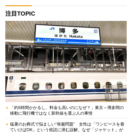
注目TOPIC
「約5時間かかるし、料金も高いのになぜ？」東京～博多間の
移動に飛行機ではなく新幹線を選ぶ人の事情
猛暑のお葬式で悩ましい“喪服問題” 女性は「ワンピースを着
ていけばOK」という俗説に潜む誤解、なぜ「ジャケット」が