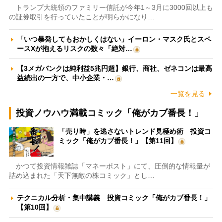
トランプ大統領のファミリー信託が今年1～3月に3000回以上も
の証券取引を行っていたことが明らかになり…
「いつ暴発してもおかしくはない」イーロン・マスク氏とスペ
ースXが抱えるリスクの数々「絶対…
【3メガバンクは純利益5兆円超】銀行、商社、ゼネコンは最高
益続出の一方で、中小企業・…
一覧を見る
投資ノウハウ満載コミック「俺がカブ番長！」
「売り時」を逃さないトレンド見極め術 投資コ
ミック「俺がカブ番長！」【第11回】
かつて投資情報雑誌「マネーポスト」にて、圧倒的な情報量が
詰め込まれた「天下無敵の株コミック」とし…
テクニカル分析・集中講義 投資コミック「俺がカブ番長！」
【第10回】