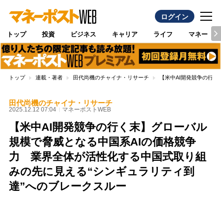
ログイン
トップ
投資
ビジネス
キャリア
ライフ
マネー
トップ
連載・著者
田代尚機のチャイナ・リサーチ
【米中AI開発競争の行
田代尚機のチャイナ・リサーチ
2025.12.12 07:04
マネーポストWEB
【米中AI開発競争の行く末】グローバル
規模で脅威となる中国系AIの価格競争
力 業界全体が活性化する中国式取り組
みの先に見える“シンギュラリティ到
達”へのブレークスルー
Loaded
:
87.48%
/
Unmute