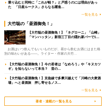
乗り込むと同時に「これが軽？」と戸惑うのには理由があっ
た 「日産ルークス」さらなる躍進…
一覧を見る
大竹聡の「昼酒御免！」
【大竹聡の昼酒御免！】「ネグローニ」「山崎」
「マンハッタン」新宿三丁目の隠れ家バーで1…
お酒はいつ飲んでもいいものだが、昼から飲むお酒にはまた格
別の味わいがある――。ライター・作家の大竹…
【大竹聡の昼酒御免！】今の若者は「なめろう」や「キヌカツ
ギ」を知らないって本当？ 昔の…
【大竹聡の昼酒御免！】京急線で多摩川越えて「川崎の大衆酒
場」へと昼酒旅 押し寄せるノス…
一覧を見る
著者・連載の一覧を見る