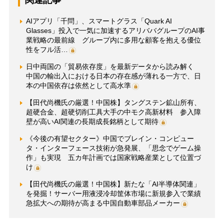
関連記事
AIアプリ「千問」、スマートグラス「Quark AI
Glasses」投入で一気に加速するアリババグループのAI事
業戦略の最前線 グループ内に多用な顧客を抱える優位
性をフル活…
日中両国の「貿易依存度」を最新データから読み解く
中国の輸出入における日本の存在感が薄れる一方で、日
本の中国依存は依然として高水準
【田代尚機氏の厳選！中国株】タングステン鉱山所有、
超硬合金、超硬切削工具大手の中モク高新材料 参入障
壁が高いAI関連の長期成長銘柄として期待
《今後の有望セクター》中国でブレイン・コンピュー
タ・インターフェース技術が急発展、「思念でゲーム操
作」も実現 五カ年計画では国家戦略産業として位置づ
け
【田代尚機氏の厳選！中国株】新たな「AI半導体関連」
を発掘！サーバー用液浸冷却筐体市場に新規参入で業績
急拡大への期待が高まる中国自動車部品メーカー