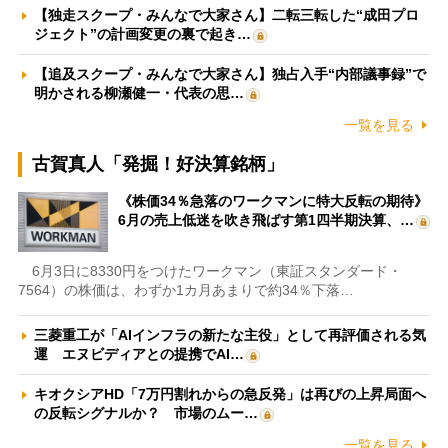
【独走スクープ・みんなで大家さん】二転三転した“成田プロ
ジェクト”の計画変更の裏で起き…
【追及スクープ・みんなで大家さん】独占入手“内部議事録”で
明かされる柳瀬健一・代表の思…
一覧を見る
古賀真人「発掘！好決算銘柄」
《株価34％急落のワークマンに特大反転の期待》
6月の売上低迷を吹き飛ばす第1四半期決算、…
6月3日に8330円をつけたワークマン（東証スタンダード・
7564）の株価は、わずか1カ月あまりで約34％下落…
三菱重工が「AIインフラの新たな主役」として再評価される気
運 エヌビディアとの提携でAI…
キオクシアHD「7万円割れからの急反発」は再びの上昇局面へ
の反転シグナルか？ 市場のムー…
一覧を見る