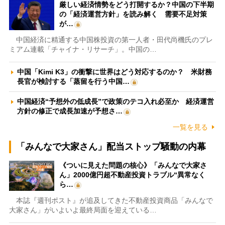
厳しい経済情勢をどう打開するか？中国の下半期
の「経済運営方針」を読み解く 需要不足対策
が…
中国経済に精通する中国株投資の第一人者・田代尚機氏のプレ
ミアム連載「チャイナ・リサーチ」。中国の…
中国「Kimi K3」の衝撃に世界はどう対応するのか？ 米財務
長官が検討する「蒸留を行う中国…
中国経済“予想外の低成長”で政策のテコ入れ必至か 経済運営
方針の修正で成長加速が予想さ…
一覧を見る
「みんなで大家さん」配当ストップ騒動の内幕
《ついに見えた問題の核心》「みんなで大家さ
ん」2000億円超不動産投資トラブル“異常なく
ら…
本誌『週刊ポスト』が追及してきた不動産投資商品「みんなで
大家さん」がいよいよ最終局面を迎えている…