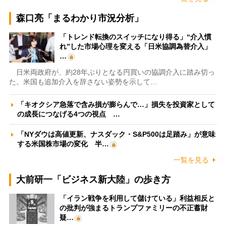
森口亮「まるわかり市況分析」
「トレンド転換のスイッチになり得る」“介入慣
れ”した市場心理を変える「日米協調為替介入」
…
日米両政府が、約28年ぶりとなる円買いの協調介入に踏み切っ
た。米国も追加介入を辞さない姿勢を示して…
「キオクシア急落で含み損が膨らんで…」損失を投資家として
の成長につなげる4つの視点 …
「NYダウは高値更新、ナスダック・S&P500は足踏み」が意味
する米国株市場の変化 半…
一覧を見る
大前研一「ビジネス新大陸」の歩き方
「イラン戦争を利用して儲けている」利益相反と
の批判が強まるトランプファミリーの不正蓄財
疑…