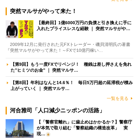
突然マルサがやって来た！
【最終回】1億6000万円の負債と引き換えに手に
入れたプライスレスな経験 ｜ 突然マルサがや…
2009年12月に発行された元FXトレーダー・磯貝清明氏の著書
『突然マルサがやって来た！～FXで10億円稼い…
【第9回】もう一度FXでリベンジ！ 種銭は差し押さえを免れ
た”ヒミツのお金” ｜ 突然マルサ…
【第8回】年利はなんと14.6％！ 毎日5万円超の延滞税が積み
上がっていく ｜ 突然マルサ…
一覧を見る
河合雅司「人口減少ニッポンの活路」
【「警察官離れ」に歯止めはかかるか？】警察庁
が本気で取り組む「警察組織の構造改革」 実
現…