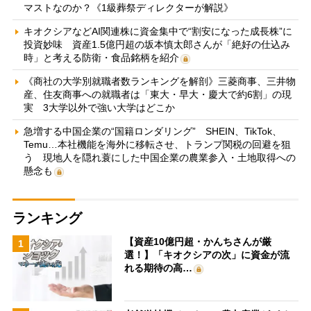
マストなのか？《1級葬祭ディレクターが解説》
キオクシアなどAI関連株に資金集中で“割安になった成長株”に
投資妙味 資産1.5億円超の坂本慎太郎さんが「絶好の仕込み
時」と考える防衛・食品銘柄を紹介
《商社の大学別就職者数ランキングを解剖》三菱商事、三井物
産、住友商事への就職者は「東大・早大・慶大で約6割」の現
実 3大学以外で強い大学はどこか
急増する中国企業の“国籍ロンダリング” SHEIN、TikTok、
Temu…本社機能を海外に移転させ、トランプ関税の回避を狙
う 現地人を隠れ蓑にした中国企業の農業参入・土地取得への
懸念も
ランキング
【資産10億円超・かんちさんが厳
1
選！】「キオクシアの次」に資金が流
れる期待の高…