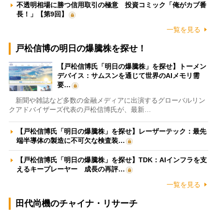
不透明相場に勝つ信用取引の極意 投資コミック「俺がカブ番
長！」【第9回】
一覧を見る
戸松信博の明日の爆騰株を探せ！
【戸松信博氏「明日の爆騰株」を探せ】トーメン
デバイス：サムスンを通じて世界のAIメモリ需
要…
新聞や雑誌など多数の金融メディアに出演するグローバルリン
クアドバイザーズ代表の戸松信博氏が、最新…
【戸松信博氏「明日の爆騰株」を探せ】レーザーテック：最先
端半導体の製造に不可欠な検査装…
【戸松信博氏「明日の爆騰株」を探せ】TDK：AIインフラを支
えるキープレーヤー 成長の再評…
一覧を見る
田代尚機のチャイナ・リサーチ