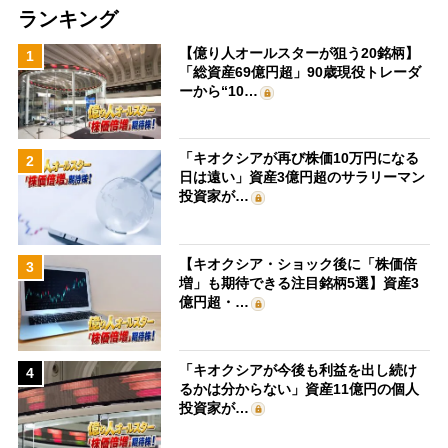
ランキング
【億り人オールスターが狙う20銘柄】
1
「総資産69億円超」90歳現役トレーダ
ーから“10…
「キオクシアが再び株価10万円になる
2
日は遠い」資産3億円超のサラリーマン
投資家が…
【キオクシア・ショック後に「株価倍
3
増」も期待できる注目銘柄5選】資産3
億円超・…
「キオクシアが今後も利益を出し続け
4
るかは分からない」資産11億円の個人
投資家が…