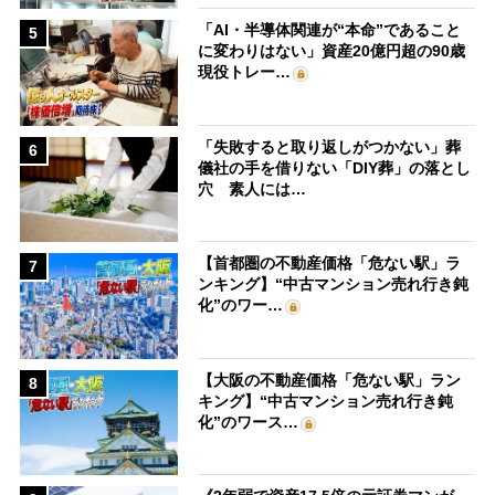
「AI・半導体関連が“本命”であること
5
に変わりはない」資産20億円超の90歳
現役トレー…
「失敗すると取り返しがつかない」葬
6
儀社の手を借りない「DIY葬」の落とし
穴 素人には…
【首都圏の不動産価格「危ない駅」ラ
7
ンキング】“中古マンション売れ行き鈍
化”のワー…
【大阪の不動産価格「危ない駅」ラン
8
キング】“中古マンション売れ行き鈍
化”のワース…