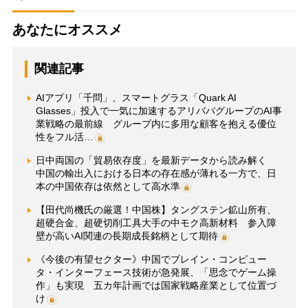
あなたにオススメ
関連記事
AIアプリ「千問」、スマートグラス「Quark AI
Glasses」投入で一気に加速するアリババグループのAI事
業戦略の最前線 グループ内に多用な顧客を抱える優位
性をフル活…
日中両国の「貿易依存度」を最新データから読み解く
中国の輸出入における日本の存在感が薄れる一方で、日
本の中国依存は依然として高水準
【田代尚機氏の厳選！中国株】タングステン鉱山所有、
超硬合金、超硬切削工具大手の中モク高新材料 参入障
壁が高いAI関連の長期成長銘柄として期待
《今後の有望セクター》中国でブレイン・コンピュー
タ・インターフェース技術が急発展、「思念でゲーム操
作」も実現 五カ年計画では国家戦略産業として位置づ
け