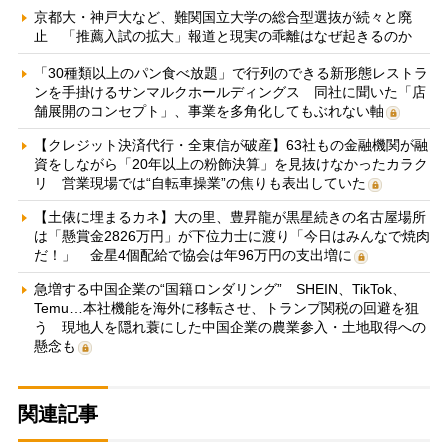
京都大・神戸大など、難関国立大学の総合型選抜が続々と廃
止 「推薦入試の拡大」報道と現実の乖離はなぜ起きるのか
「30種類以上のパン食べ放題」で行列のできる新形態レストラ
ンを手掛けるサンマルクホールディングス 同社に聞いた「店
舗展開のコンセプト」、事業を多角化してもぶれない軸
【クレジット決済代行・全東信が破産】63社もの金融機関が融
資をしながら「20年以上の粉飾決算」を見抜けなかったカラク
リ 営業現場では“自転車操業”の焦りも表出していた
【土俵に埋まるカネ】大の里、豊昇龍が黒星続きの名古屋場所
は「懸賞金2826万円」が下位力士に渡り「今日はみんなで焼肉
だ！」 金星4個配給で協会は年96万円の支出増に
急増する中国企業の“国籍ロンダリング” SHEIN、TikTok、
Temu…本社機能を海外に移転させ、トランプ関税の回避を狙
う 現地人を隠れ蓑にした中国企業の農業参入・土地取得への
懸念も
関連記事