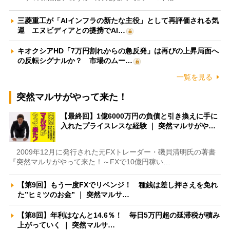
三菱重工が「AIインフラの新たな主役」として再評価される気
運 エヌビディアとの提携でAI…
キオクシアHD「7万円割れからの急反発」は再びの上昇局面へ
の反転シグナルか？ 市場のムー…
一覧を見る
突然マルサがやって来た！
【最終回】1億6000万円の負債と引き換えに手に
入れたプライスレスな経験 ｜ 突然マルサがや…
2009年12月に発行された元FXトレーダー・磯貝清明氏の著書
『突然マルサがやって来た！～FXで10億円稼い…
【第9回】もう一度FXでリベンジ！ 種銭は差し押さえを免れ
た”ヒミツのお金” ｜ 突然マルサ…
【第8回】年利はなんと14.6％！ 毎日5万円超の延滞税が積み
上がっていく ｜ 突然マルサ…