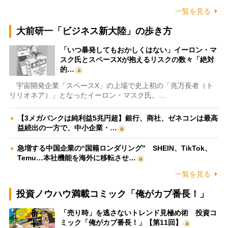
一覧を見る
大前研一「ビジネス新大陸」の歩き方
「いつ暴発してもおかしくはない」イーロン・マ
スク氏とスペースXが抱えるリスクの数々「絶対
的…
宇宙開発企業「スペースX」の上場で史上初の「兆万長者（ト
リリオネア）」となったイーロン・マスク氏。…
【3メガバンクは純利益5兆円超】銀行、商社、ゼネコンは最高
益続出の一方で、中小企業・…
急増する中国企業の“国籍ロンダリング” SHEIN、TikTok、
Temu…本社機能を海外に移転させ…
一覧を見る
投資ノウハウ満載コミック「俺がカブ番長！」
「売り時」を逃さないトレンド見極め術 投資コ
ミック「俺がカブ番長！」【第11回】