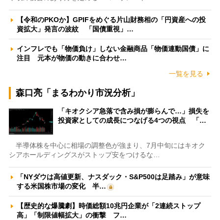
【令和のPKOか】GPIFをめぐる片山財務相の「円資産への投
資拡大」発言の波紋 「国債重視」…
インフレでも「物価負け」しない金融商品「物価連動国債」に
注目 元本が物価の動きに合わせ…
一覧を見る
森口亮「まるわかり市況分析」
「キオクシア急落で含み損が膨らんで…」損失を
投資家としての成長につなげる4つの視点 「…
半導体株を中心に相場の調整色が強まり、7月中旬にはキオク
シアホールディングスがストップ安をつけるな…
「NYダウは高値更新、ナスダック・S&P500は足踏み」が意味
する米国株市場の変化 半…
【歴史的な爆騰劇】時価総額10兆円企業が「2連続ストップ
高」「制限値幅拡大」の衝撃 フ…