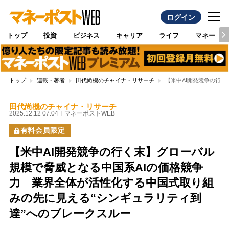
ログイン
トップ
投資
ビジネス
キャリア
ライフ
マネー
トップ
連載・著者
田代尚機のチャイナ・リサーチ
【米中AI開発競争の行
田代尚機のチャイナ・リサーチ
2025.12.12 07:04
マネーポストWEB
有料会員限定
【米中AI開発競争の行く末】グローバル
規模で脅威となる中国系AIの価格競争
力 業界全体が活性化する中国式取り組
みの先に見える“シンギュラリティ到
達”へのブレークスルー