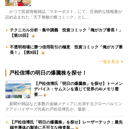
かつて投資情報雑誌「マネーポスト」にて、圧倒的な情報量が
詰め込まれた「天下無敵の株コミック」とし…
テクニカル分析・集中講義 投資コミック「俺がカブ番長！」
【第10回】
不透明相場に勝つ信用取引の極意 投資コミック「俺がカブ番
長！」【第9回】
一覧を見る
戸松信博の明日の爆騰株を探せ！
【戸松信博氏「明日の爆騰株」を探せ】トーメン
デバイス：サムスンを通じて世界のAIメモリ需
要…
新聞や雑誌など多数の金融メディアに出演するグローバルリン
クアドバイザーズ代表の戸松信博氏が、最新…
【戸松信博氏「明日の爆騰株」を探せ】レーザーテック：最先
端半導体の製造に不可欠な検査装…