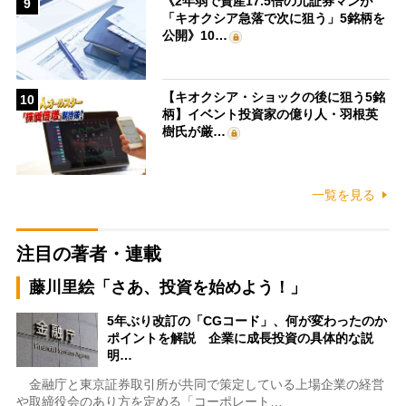
《2年弱で資産17.5倍の元証券マンが
9
「キオクシア急落で次に狙う」5銘柄を
公開》10…
【キオクシア・ショックの後に狙う5銘
10
柄】イベント投資家の億り人・羽根英
樹氏が厳…
一覧を見る
注目の著者・連載
藤川里絵「さあ、投資を始めよう！」
5年ぶり改訂の「CGコード」、何が変わったのか
ポイントを解説 企業に成長投資の具体的な説
明…
金融庁と東京証券取引所が共同で策定している上場企業の経営
や取締役会のあり方を定める「コーポレート…