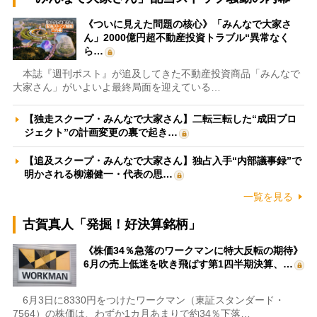
《ついに見えた問題の核心》「みんなで大家さ
ん」2000億円超不動産投資トラブル“異常なく
ら…
本誌『週刊ポスト』が追及してきた不動産投資商品「みんなで
大家さん」がいよいよ最終局面を迎えている…
【独走スクープ・みんなで大家さん】二転三転した“成田プロ
ジェクト”の計画変更の裏で起き…
【追及スクープ・みんなで大家さん】独占入手“内部議事録”で
明かされる柳瀬健一・代表の思…
一覧を見る
古賀真人「発掘！好決算銘柄」
《株価34％急落のワークマンに特大反転の期待》
6月の売上低迷を吹き飛ばす第1四半期決算、…
6月3日に8330円をつけたワークマン（東証スタンダード・
7564）の株価は、わずか1カ月あまりで約34％下落…