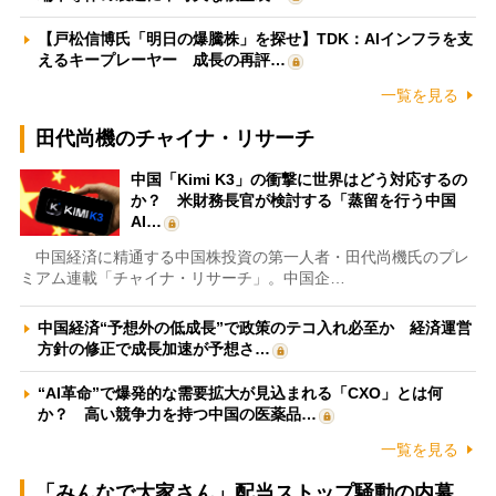
【戸松信博氏「明日の爆騰株」を探せ】TDK：AIインフラを支
えるキープレーヤー 成長の再評…
一覧を見る
田代尚機のチャイナ・リサーチ
中国「Kimi K3」の衝撃に世界はどう対応するの
か？ 米財務長官が検討する「蒸留を行う中国
AI…
中国経済に精通する中国株投資の第一人者・田代尚機氏のプレ
ミアム連載「チャイナ・リサーチ」。中国企…
中国経済“予想外の低成長”で政策のテコ入れ必至か 経済運営
方針の修正で成長加速が予想さ…
“AI革命”で爆発的な需要拡大が見込まれる「CXO」とは何
か？ 高い競争力を持つ中国の医薬品…
一覧を見る
「みんなで大家さん」配当ストップ騒動の内幕