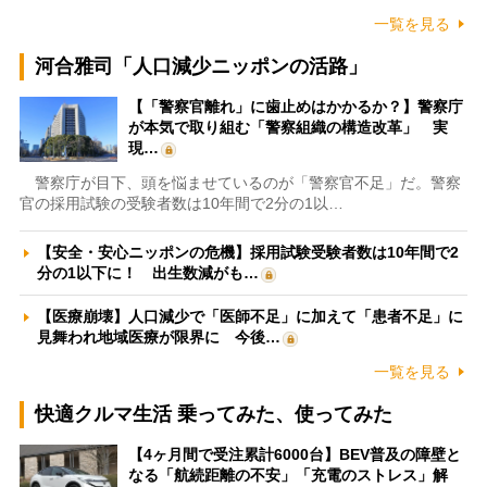
一覧を見る
河合雅司「人口減少ニッポンの活路」
【「警察官離れ」に歯止めはかかるか？】警察庁
が本気で取り組む「警察組織の構造改革」 実
現…
警察庁が目下、頭を悩ませているのが「警察官不足」だ。警察
官の採用試験の受験者数は10年間で2分の1以…
【安全・安心ニッポンの危機】採用試験受験者数は10年間で2
分の1以下に！ 出生数減がも…
【医療崩壊】人口減少で「医師不足」に加えて「患者不足」に
見舞われ地域医療が限界に 今後…
一覧を見る
快適クルマ生活 乗ってみた、使ってみた
【4ヶ月間で受注累計6000台】BEV普及の障壁と
なる「航続距離の不安」「充電のストレス」解