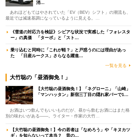
消…
あれほどもてはやされていた「EV（BEV）シフト」の潮流も、
最近では減速基調になっているように見える。…
《雪道の対応力を検証》シビアな状況で実感した「フォレスタ
ー」の真価 「ターボ」と「スト…
乗り込むと同時に「これが軽？」と戸惑うのには理由があっ
た 「日産ルークス」さらなる躍進…
一覧を見る
大竹聡の「昼酒御免！」
【大竹聡の昼酒御免！】「ネグローニ」「山崎」
「マンハッタン」新宿三丁目の隠れ家バーで1…
お酒はいつ飲んでもいいものだが、昼から飲むお酒にはまた格
別の味わいがある――。ライター・作家の大竹…
【大竹聡の昼酒御免！】今の若者は「なめろう」や「キヌカツ
ギ」を知らないって本当？ 昔の…